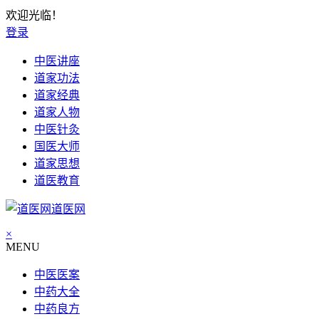
欢迎光临！
登录
中医讲座
道家功法
道家经典
道家人物
中医针灸
国医大师
道家思想
道医教育
道医网
×
MENU
中医医案
中药大全
中药良方