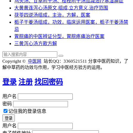
乌头汤、甘草附子汤、桂枝附子汤加减治疗寒湿痹症
大黄黄连泻心汤原文,组成,立方意义,治疗范围
茯苓四逆汤组成，主治，方解，医案
栀子干姜汤组成，功效，临床运用医案，栀子干姜汤禁
忌
胃脘痛的中医辨证分型，胃脘疼痛治疗医案
三黄泻心汤方歌方解
Copyright ©
中医网
站长QQ：3360521511
分享中医药知识，了
解中草药的功效与作用，学习中医经方验方的运用。
登录
注册
找回密码
用户名
密码
记住我的登录信息
用户名