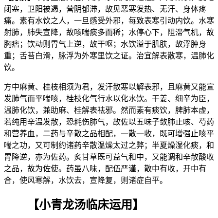
闭塞，卫阳被遏，营阴郁滞，故见恶寒发热、无汗、身体疼
痛。素有水饮之人，一旦感受外邪，每致表寒引动内饮。水寒
射肺，肺失宣降，故咳喘痰多而稀；水停心下，阻滞气机，故
胸痞；饮动则胃气上逆，故干呕；水饮溢于肌肤，故浮肿身
重；舌苔白滑，脉浮为外寒里饮之证。治宜解表散寒，温肺化
饮。
方中麻黄、桂枝相须为君，发汗散寒以解表邪，且麻黄又能宣
发肺气而平喘咳，桂枝化气行水以化水饮。干姜、细辛为臣，
温肺化饮，兼助麻、桂解表祛邪。然而素有痰饮，脾肺本虚，
若纯用辛温发散，恐耗伤肺气，故佐以五味子敛肺止咳、芍药
和营养血，二药与辛散之品相配，一散一收，既可增强止咳平
喘之功，又可制约诸药辛散温燥太过之弊；半夏燥湿化痰，和
胃降逆，亦为佐药。炙甘草既可益气和中，又能调和辛散酸收
之品，故为佐使。药虽八味，配伍严谨，散中有收，开中有
合，使风寒解，水饮去，宣降复，则诸症自平。
【小青龙汤临床运用】