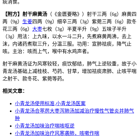
痰消食。
【附方】射干麻黄汤
（《金匮要略》）射干三两（6g）麻黄四
两（9g）
生姜
四两（9g）细辛三两（3g）紫菀三两（6g）款冬
花三两（6g）
大枣
七枚（3g）半夏半升（9g）五味子半升
（3g）用法：上九味，以水一斗二升，先煮麻黄两沸，去上
沫，内诸药煮取三升，分温三服。功用：宣肺祛痰，降气止
咳。主治：咳而上气，喉中有水鸡声者。
射干麻黄汤证为风寒较轻，痰饮郁结，肺气上逆较重，故于小
青龙汤基础上减桂枝、芍药、甘草，增加祛痰肃肺、止咳平喘
之射干、款冬花、紫菀等药。
相关文章：
小青龙汤使用标准,小青龙汤医案
小青龙汤合葶苈大枣泻肺汤加减治疗慢性气管炎并肺气
肿
小青龙汤加味治疗喘咳呕逆
小青龙汤加味治疗风寒袭肺，咳嗽作喘