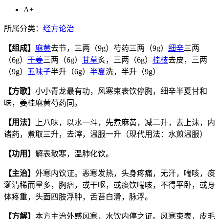
A+
所属分类：
经方论治
【组成】
麻黄
去节，三两（9g）芍药三两（9g）
细辛
三两
（6g）
干姜
三两（6g）
甘草
炙，三两（6g）
桂枝
去皮，三两
（9g）
五味子
半升（6g）
半夏
洗，半升（9g）
【方歌】
小小青龙最有功，风寒束表饮停胸，细辛半夏甘和
味，姜桂麻黄芍药同。
【用法】
上八味，以水一斗，先煮麻黄，减二升，去上沫，内
诸药，煮取三升，去滓，温服一升（现代用法：水煎温服）
【功用】
解表散寒，温肺化饮。
【主治】
外寒内饮证。恶寒发热，头身疼痛，无汗，喘咳，痰
涎清稀而量多，胸痞，或干呕，或痰饮喘咳，不得平卧，或身
体疼重，头面四肢浮肿，舌苔白滑，脉浮。
【方解】
本方主治外感风寒，水饮内停之证。风寒束表，皮毛