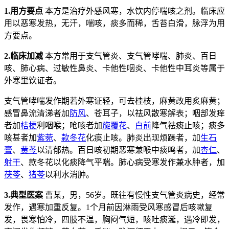
1.用方要点
本方是治疗外感风寒，水饮内停喘咳之剂。临床应
用以恶寒发热，无汗，喘咳，痰多而稀，舌苔白滑，脉浮为用
方要点。
2.临床加减
本方常用于支气管炎、支气管哮喘、肺炎、百日
咳、肺心病、过敏性鼻炎、卡他性咽炎、卡他性中耳炎等属于
外寒里饮证者。
支气管哮喘发作期若外寒证轻，可去桂枝，麻黄改用炙麻黄；
感冒鼻流清涕者加
防风
、苍耳子，以祛风散寒解表；咽部发痒
者加
桔梗
利咽喉；呛咳者加
旋覆花
、
白前
降气祛痰止咳；痰多
咳甚者加
紫菀
、
款冬花
化痰止咳。肺炎出现烦躁者，加
生石
膏
、
黄芩
以清郁热。百日咳初期恶寒兼喉中痰鸣者，加
杏仁
、
射干
、款冬花以化痰降气平喘。肺心病受寒发作兼水肿者，加
茯苓
、
猪苓
以利水消肿。
3.典型医案
曹某，男，56岁。既往有慢性支气管炎病史，经常
发作，遇寒加重反复。1个月前因淋雨受风寒感冒后咳嗽复
发，畏寒怕冷，四肢不温，胸闷气短，咳吐痰涎，遇冷即发，