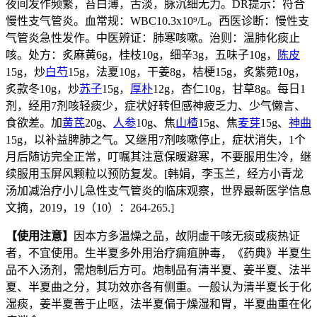
夜间发作频繁，苔白薄，舌淡，脉沉细无力。DR提示：符合
慢性支气管炎。血常规：WBC10.3x10⁹/L。西医诊断：慢性支
气管炎急性发作。中医辨证：肺寒咳嗽。治则：温肺化痰止
咳。处方：炙麻黄6g，桂枝10g，细辛3g，五味子10g，
陈皮
15g，炒
白芍
15g，法夏10g，干姜8g，桔梗15g，炙紫菀10g，
炙款冬10g，炒
苏子
15g，
厚朴
12g，杏仁10g，甘草8g。每日1
剂，经用7剂咳轻痰少，症状好转但感神疲乏力、少气懒言、
食欲差。加
黄芪
20g、
人参
10g、焦
山楂
15g、焦
麦芽
15g、
神曲
15g，以补益脾肺之气。又继用7剂咳嗽停止，症状消失，1个
月后随访完全正常，叮嘱其注意保暖避寒，不要服用生冷，继
续服用玉屏风颗粒以预防复发。[韩娟，李玉兰，经方小青龙
汤加减治疗小儿急性支气管炎的临床观察，世界最新医学信息
文摘，2019，19（10）：264-265.]
【使用注意】
因本方多温燥之品，故阴虚干咳无痰或痰热证
者，不宜使用。生半夏多外用治疗痈疽肿毒，《药典》半夏生
品不入汤剂，需炮制后方可。炮制品有清半夏、姜半夏、法半
夏、半夏曲之分，其功效亦各有侧重。一般认为清半夏长于化
湿痰，姜半夏善于止呕，法半夏偏于燥湿和胃，半夏曲重在化