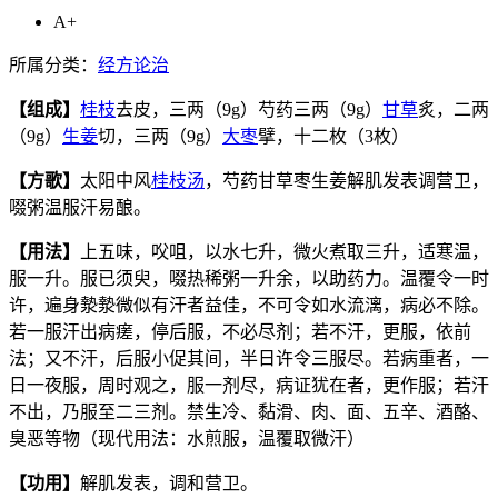
A+
所属分类：
经方论治
【组成】
桂枝
去皮，三两（9g）芍药三两（9g）
甘草
炙，二两
（9g）
生姜
切，三两（9g）
大枣
擘，十二枚（3枚）
【方歌】
太阳中风
桂枝汤
，芍药甘草枣生姜解肌发表调营卫，
啜粥温服汗易酿。
【用法】
上五味，㕮咀，以水七升，微火煮取三升，适寒温，
服一升。服已须臾，啜热稀粥一升余，以助药力。温覆令一时
许，遍身漐漐微似有汗者益佳，不可令如水流漓，病必不除。
若一服汗出病瘥，停后服，不必尽剂；若不汗，更服，依前
法；又不汗，后服小促其间，半日许令三服尽。若病重者，一
日一夜服，周时观之，服一剂尽，病证犹在者，更作服；若汗
不出，乃服至二三剂。禁生冷、黏滑、肉、面、五辛、酒酪、
臭恶等物（现代用法：水煎服，温覆取微汗）
【功用】
解肌发表，调和营卫。