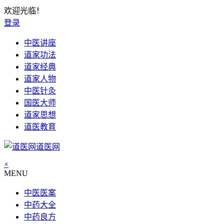
欢迎光临！
登录
中医讲座
道家功法
道家经典
道家人物
中医针灸
国医大师
道家思想
道医教育
道医网
×
MENU
中医医案
中药大全
中药良方