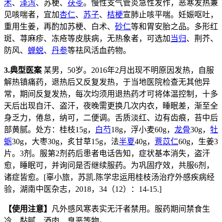
术
、
泽泻
、苏梗、
茯苓
。慢性支气管炎急性发作，恶寒发热兼
见咳喘者，宜加
杏仁
、
苏子
、
桔梗
宣肺止咳平喘。妊娠呕吐，
重用生姜，再酌加苏梗、白术、
砂仁
等和胃安胎之品。多形红
斑、荨麻疹、冻疮等皮肤病，无热象者，可选加
当归
、荆芥、
防风、
蝉蜕
、
丹参
等祛风活血药物。
3.典型医案
某男，50岁。2016年2月出现不明原因发热，自服
解热镇痛药，退热后又反复发热，于当地医院检查无其他异
常，期间反复发热，每次均须用退热药才可将体温控制，十多
天后出现自汗、盗汗，夜晚需更换几次内衣，睡眠差，渐至全
身乏力，倦怠，纳可，二便调。舌质淡红、边有齿痕，苔中后
部黄腻。处方：桂枝15g，
白芍
18g，浮小麦60g，
龙骨
30g，
牡
蛎
30g，大枣30g，炙甘草15g，法
半夏
40g，
薏苡仁
60g，生姜3
片。3剂。服第2剂药后患者电话告知，症状基本消失，盗汗
愈，睡眠可，并询问是否继续服药。为巩固疗效，共服6剂，
诸症皆愈。[辜小旅，苏凯.陈学忠运用桂枝汤治疗外感疾病经
验，湖南中医杂志，2018，34（12）：14-15.]
【使用注意】
凡外感风寒表实无汗者禁用。服药期间禁食生
冷、黏腻、酒肉、臭恶等物。