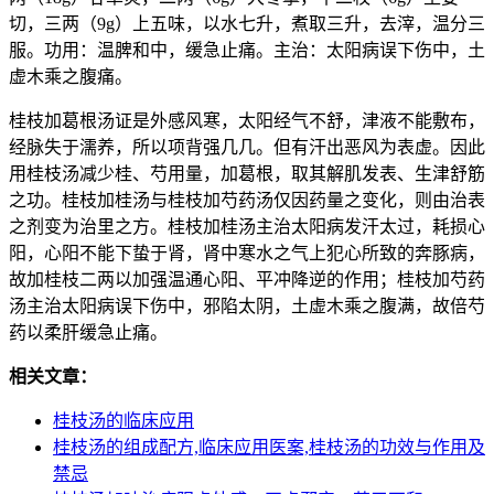
切，三两（9g）上五味，以水七升，煮取三升，去滓，温分三
服。功用：温脾和中，缓急止痛。主治：太阳病误下伤中，土
虚木乘之腹痛。
桂枝加葛根汤证是外感风寒，太阳经气不舒，津液不能敷布，
经脉失于濡养，所以项背强几几。但有汗出恶风为表虚。因此
用桂枝汤减少桂、芍用量，加葛根，取其解肌发表、生津舒筋
之功。桂枝加桂汤与桂枝加芍药汤仅因药量之变化，则由治表
之剂变为治里之方。桂枝加桂汤主治太阳病发汗太过，耗损心
阳，心阳不能下蛰于肾，肾中寒水之气上犯心所致的奔豚病，
故加桂枝二两以加强温通心阳、平冲降逆的作用；桂枝加芍药
汤主治太阳病误下伤中，邪陷太阴，土虚木乘之腹满，故倍芍
药以柔肝缓急止痛。
相关文章：
桂枝汤的临床应用
桂枝汤的组成配方,临床应用医案,桂枝汤的功效与作用及
禁忌