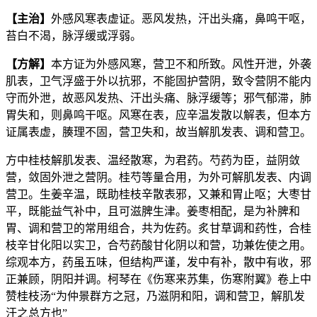
【主治】
外感风寒表虚证。恶风发热，汗出头痛，鼻鸣干呕，
苔白不渴，脉浮缓或浮弱。
【方解】
本方证为外感风寒，营卫不和所致。风性开泄，外袭
肌表，卫气浮盛于外以抗邪，不能固护营阴，致令营阴不能内
守而外泄，故恶风发热、汗出头痛、脉浮缓等；邪气郁滞，肺
胃失和，则鼻鸣干呕。风寒在表，应辛温发散以解表，但本方
证属表虚，腠理不固，营卫失和，故当解肌发表、调和营卫。
方中桂枝解肌发表、温经散寒，为君药。芍药为臣，益阴敛
营，敛固外泄之营阴。桂芍等量合用，为外可解肌发表、内调
营卫。生姜辛温，既助桂枝辛散表邪，又兼和胃止呕；大枣甘
平，既能益气补中，且可滋脾生津。姜枣相配，是为补脾和
胃、调和营卫的常用组合，共为佐药。炙甘草调和药性，合桂
枝辛甘化阳以实卫，合芍药酸甘化阴以和营，功兼佐使之用。
综观本方，药虽五味，但结构严谨，发中有补，散中有收，邪
正兼顾，阴阳并调。柯琴在《伤寒来苏集，伤寒附翼》卷上中
赞桂枝汤“为仲景群方之冠，乃滋阴和阳，调和营卫，解肌发
汗之总方也”