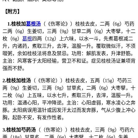
【附方】
1.桂枝加
葛根汤
（《伤寒论》）桂枝去皮，二两（6g）芍药
二两（6g）生姜切，三两（9g）甘草二两（6g）大枣擘，十二
枚（6g）
葛根
四两（12g）上六味，以水一斗，先煮葛根减二
升，内诸药，煮取三升，去滓，温服一升。覆取微似汗，不须
啜粥，余如桂枝法将息及禁忌。功用：解肌发表，升津舒筋。
主治：风寒客于太阳经输，营卫不和证。症见桂枝汤证兼项背
强而不舒。
2.桂枝加桂汤
（《伤寒论））桂枝去皮，五两（15g）芍药三
两（9g）生姜切，三两（9g）甘草炙，二两（6g）大枣擘，十
二枚（6g）上五味，以水七升，煮取三升，去滓，温服一升。
功用：温通心阳，平冲降逆。主治：心阳虚弱，寒水凌心之奔
豚。太阳病误用温针或因发汗太过而发奔豚，气从少腹上冲心
胸，起卧不安，有发作性者。
3.桂枝加芍药汤
（（伤寒论））桂枝去皮，三两（9g）芍药六
两（18g）甘草炙，二两（6g）大枣擘，十二枚（6g）生姜