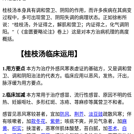
桂枝汤本身具有调和营卫、阴阳的作用，而许多疾病在其病变
过程中，多可出现营卫、阴阳失调的病理状态。正如徐彬所
说：“桂枝汤，外证得之，解肌和营卫；内证得之，化气调阴
阳。”（《金匮要略论注》卷上）这是对本方治病机理的高度
概括。
【桂枝汤临床运用】
1.用方要点
本方为治疗外感风寒表虚证的基础方，又是调和营
卫、调和阴阳治法的代表方。临床应用以恶风，发热，汗出，
脉浮缓为用方要点。
2.临床加减
本方常用于治疗感冒、流行性感冒、原因不明的低
热、妊娠呕吐、多形红斑、冻疮、荨麻疹等属营卫不和者。
感冒见恶风寒较甚者，宜加
防风
、
荆芥
、
淡豆豉
疏散风寒；伴
有咳嗽者，加
款冬花
、
紫菀
；咳痰不爽，并见气急者，加
麻
黄
、
枳实
；挟湿者，恶寒伴肌体酸楚，苔白腻，加
苍术
、
白