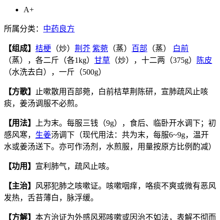
A+
所属分类：
中药良方
【组成】
桔梗
（炒）
荆芥
紫菀
（蒸）
百部
（蒸）
白前
（蒸），各二斤（各1kg）
甘草
（炒），十二两（375g）
陈皮
（水洗去白），一斤（500g）
【方歌】
止嗽散用百部菀，白前桔草荆陈研，宣肺疏风止咳
痰，姜汤调服不必煎。
【用法】
上为末。每服三钱（9g），食后、临卧开水调下；初
感风寒，
生姜
汤调下（现代用法：共为末，每服6~9g，温开
水或姜汤送下。亦可作汤剂，水煎服，用量按原方比例酌减）
【功用】
宣利肺气，疏风止咳。
【主治】
风邪犯肺之咳嗽证。咳嗽咽痒，咯痰不爽或微有恶风
发热，舌苔薄白，脉浮缓。
【方解】
本方治证为外感风邪咳嗽或因治不如法，表解不彻而