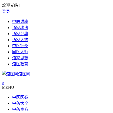
欢迎光临！
登录
中医讲座
道家功法
道家经典
道家人物
中医针灸
国医大师
道家思想
道医教育
道医网
×
MENU
中医医案
中药大全
中药良方