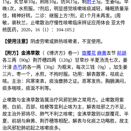
15g，炙甘草10g，荆陈10g，防风15g，制
附子
3g，生姜6g。早
晚1次，水煎服。7剂后，明显感觉咳嗽咳痰减轻，睡眠质量渐
佳，精神好转。二诊：继服上方7剂，近1个月未再发。[周
敏，裴秋兰，止嗽散治疗慢性咳嗽临床辨证应用体会 亚太传
统医药，2020，16（1）：104-105.]
【使用注意】
阴虚劳嗽或肺热咳嗽者，不宜使用。
【附方】金沸草散
（《博济方》卷一）
旋覆花
麻黄
去节
前胡
各三两（90g）荆芥穗四两（120g）甘草炒 半夏汤洗七次，姜
汁浸
赤芍
药各一两（30g）为粗末，每次三钱（9g），加生姜
三片，枣一个，水煎，不拘时服。功用：解表散寒，祛痰止
咳。主治：风寒束表，痰浊壅肺之证。恶寒发热，胸膈满闷，
痰多喘咳，痰涎不利等。
止嗽散与金沸草散皆属治疗风邪犯肺之常用方。止嗽散用紫
菀、白前、百部、桔梗等宣利止咳为主，解表祛邪之力不足，
故主治外邪将尽、肺气不利之咳嗽；金沸草散则以旋覆花、半
夏、前胡与麻黄、荆芥穗等相配，解表与化痰之功略胜，故主
治风邪犯肺初起之咳嗽痰多。