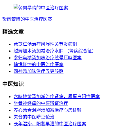
胬肉攀睛的中医治疗医案
精选文章
薏苡仁汤治疗风湿性关节炎病例
越婢加术汤加减治疗水肿 （肾病综合征）
参归乌精汤加味治疗眩晕耳鸣医案
惊悸怔忡的中医治疗医案
四神汤加味治疗五更咳嗽
中医知识
六味地黄汤加减治疗肾病，尿蛋白阳性医案
坐骨神经痛的中医辨证治疗
养心汤合温胆汤加减治疗心房纤颤
失音的中医辨证论治
长年湿疹，阳萎早泄的中医治疗医案