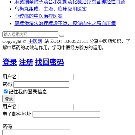
麻黄细辛附子汤合小柴胡汤化裁治疗感音神经性耳聋
乌梅丸组成，主治，临床应用医案
心绞痛的中医治疗医案
健脾渗湿法治疗脾虚不运，痰湿内生之高血压病
Copyright ©
中医网
站长QQ：3360521511
分享中医药知识，了
解中草药的功效与作用，学习中医经方验方的运用。
登录
注册
找回密码
用户名
密码
记住我的登录信息
用户名
电子邮件地址
密码