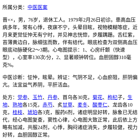
所属分类：
中医医案
晋××，男，76岁，退休工人。1979年2月26日初诊。患高血压
病多年，常有心悸，夜寐不宁，头晕目眩，视物模糊等症，近
月来更觉怔忡无有宁时，并见神志恍惚，步履蹒跚。舌红紫，
苔薄黄边白，脉细弦而数，伴有结代。眼底检查为双侧高血压
眼底动脉硬化2～3期。心电图提示：1、心房纤颤（快速
型），心室率130次/分，2、显著顺钟转位。血胆固醇310毫
克%。
中医诊断：怔忡，眩晕。辨证：气阴不足，心血瘀阻，肝阴偏
亢。法宜益气养阴，平肝活血。
处方：
党参
、
玉竹
、
丹参
、首乌各30克，
菊花
、
枸杞
子，
生
地
、
熟地
各15克，
赤芍
、炙
甘草
、
麦冬
、
酸枣仁
、龙齿各10
克，
桂枝
、
琥珀
各3克，服药6剂，诸症明显好转，脉象已无结
代，经心电图复查，窦性心律，心电图大致正常，此后依上方
略有加减，共服24剂，心悸，胸闷诸症消失，步履较健，视力
好转，血胆固醇正常。