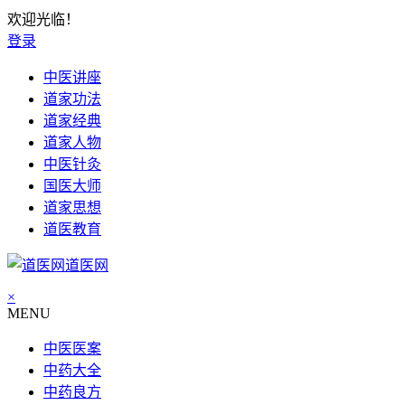
欢迎光临！
登录
中医讲座
道家功法
道家经典
道家人物
中医针灸
国医大师
道家思想
道医教育
道医网
×
MENU
中医医案
中药大全
中药良方