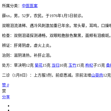
所属分类：
中医医案
薛xx，男，52岁，农民。于1976年1月5日就诊。
双眼泪流清稀、遇冷风刺激加重已年余。常头晕，耳鸣，口燥
检查：双侧泪道探测通畅，双眼睑胞肤色黧黑，面颊有泪痕斑
辨证：肝肾阴虚，虚火上炎。
治则：滋阴清热，补肝止泪。
处方：草决明12克
菊花
15克
当归
10克
玉竹
15克
枸杞
子15克
桑
二诊（1月8日）：上方服3剂，前症悉减。宗前法增
山萸肉
12
赞
0
赏
分享