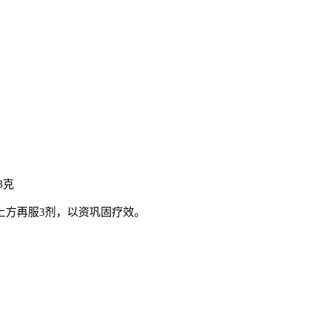
3克
上方再服3剂，以资巩固疗效。