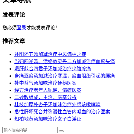
发表评论
您必须
登录
才能发表评论！
推荐文章
补阳还五汤加减治疗中风偏枯之症
当归四逆汤、活络效灵丹二方加减治疗血瘀头痛
暖肝煎合四君子汤加减治疗少腹冷痛
身痛逐瘀汤加减治疗寒湿，瘀血阻络引起的腰痛
补中益气汤加味治疗便秘医案
经方治疗老年人呃逆、偏瘫医案
二妙散组成，主治，医案分析
桂枝加厚朴杏子汤加味治疗外感咳嗽哮鸣
急性肝坏死合并弥漫性血管内凝血的治疗医案
知柏地黄汤加味治疗女子白淫证