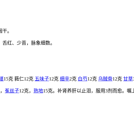
咽干。
。舌红、少苔，脉象细数。
椹
15克 蕤仁12克
五味子
12克
细辛
2克
白芍
12克
乌贼骨
12克
甘草
克，
菟丝子
12克，
熟地
15克。补肾养肝以止泪，服用3剂而愈。嘱