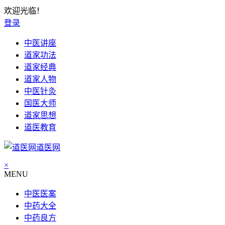
欢迎光临！
登录
中医讲座
道家功法
道家经典
道家人物
中医针灸
国医大师
道家思想
道医教育
道医网
×
MENU
中医医案
中药大全
中药良方