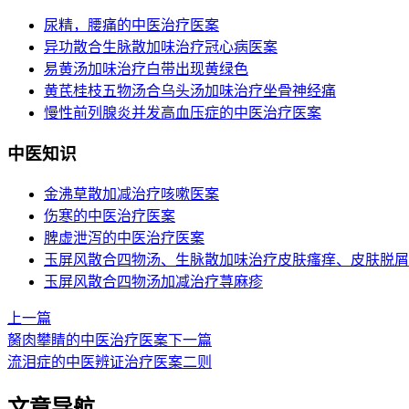
尿精，腰痛的中医治疗医案
异功散合生脉散加味治疗冠心病医案
易黄汤加味治疗白带出现黄绿色
黄芪桂枝五物汤合乌头汤加味治疗坐骨神经痛
慢性前列腺炎并发高血压症的中医治疗医案
中医知识
金沸草散加减治疗咳嗽医案
伤寒的中医治疗医案
脾虚泄泻的中医治疗医案
玉屏风散合四物汤、生脉散加味治疗皮肤瘙痒、皮肤脱屑
玉屏风散合四物汤加减治疗荨麻疹
上一篇
胬肉攀睛的中医治疗医案
下一篇
流泪症的中医辨证治疗医案二则
文章导航