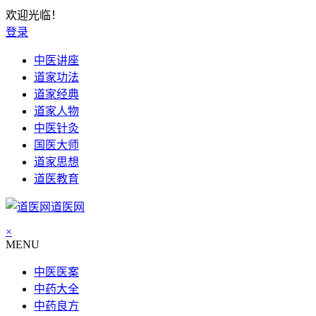
欢迎光临！
登录
中医讲座
道家功法
道家经典
道家人物
中医针灸
国医大师
道家思想
道医教育
道医网
×
MENU
中医医案
中药大全
中药良方