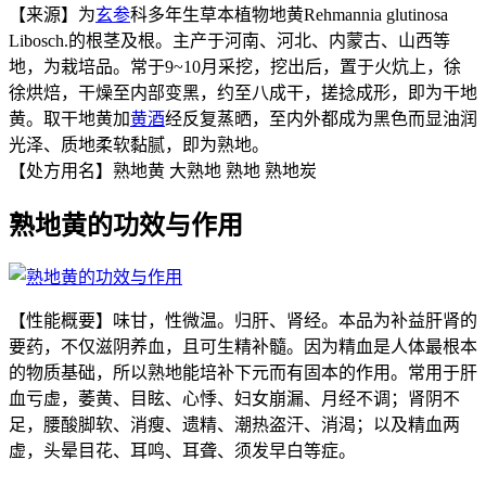
【来源】为
玄参
科多年生草本植物地黄Rehmannia glutinosa
Libosch.的根茎及根。主产于河南、河北、内蒙古、山西等
地，为栽培品。常于9~10月采挖，挖出后，置于火炕上，徐
徐烘焙，干燥至内部变黑，约至八成干，搓捻成形，即为干地
黄。取干地黄加
黄酒
经反复蒸晒，至内外都成为黑色而显油润
光泽、质地柔软黏腻，即为熟地。
【处方用名】熟地黄 大熟地 熟地 熟地炭
熟地黄的功效与作用
【性能概要】味甘，性微温。归肝、肾经。本品为补益肝肾的
要药，不仅滋阴养血，且可生精补髓。因为精血是人体最根本
的物质基础，所以熟地能培补下元而有固本的作用。常用于肝
血亏虚，萎黄、目眩、心悸、妇女崩漏、月经不调；肾阴不
足，腰酸脚软、消瘦、遗精、潮热盗汗、消渴；以及精血两
虚，头晕目花、耳鸣、耳聋、须发早白等症。