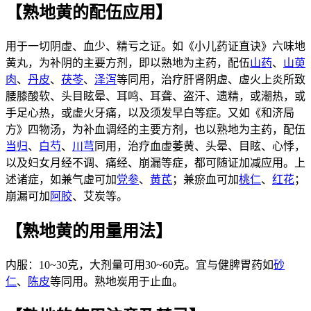
【熟地黄的配伍应用】
用于一切阴虚、血少、精亏之证。如《小儿药证直诀》六味地
黄丸，为补阴的主要方剂，即以熟地为主药，配伍
山药
、
山萸
肉
、
丹皮
、
茯苓
、
泽泻
等同用，治疗肝肾阴虚、虚火上炎所致
腰膝酸软、头目眩晕、耳鸣、耳聋、盗汗、遗精，或潮热，或
手足心热，或虚火牙痛，以及须发早白等症。又如《和济局
方》四物汤，为补血调经的主要方剂，也以熟地为主药，配伍
当归
、
白芍
、
川芎
同用，治疗血虚萎黄、头晕、目眩、心悸，
以及妇女月经不调、痛经、崩漏等症，都可随证加减应用。上
述诸症，如兼气虚可加
党参
、
黄芪
；兼瘀血可加
桃仁
、
红花
；
崩漏可加
阿胶
、艾炭等。
【熟地黄的用量用法】
内服：10~30克，大剂量可用30~60克。宜与健脾胃药如
砂
仁
、
陈皮
等同用。熟地炭用于止血。