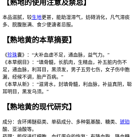
【熟地的使用注意及禁忌】
本品滋腻，较
生地
更甚，能助湿滞气，妨碍消化，凡气滞痰
多、脘腹胀满、食少便溏者忌服。
【熟地黄的本草摘要】
《
珍珠
囊》：“大补血虚不足，通血脉，益气力。”
《本草纲目》：“填骨髓，长肌肉，生精血，补五脏内伤不
足，通血脉，利耳目，黑须发，男子五劳七伤，女子伤中胞
漏，经候不调，胎产百病。”
《本草从新》：“滋肾水，封填骨髓，利血脉，补益真阴，聪
耳明目，黑发乌须。”
【熟地黄的现代研究】
成分：含环烯醚萜类、单萜成分、多种氨基酸、糖类、
琥珀
酸、亚油酸等。
药理：能促进红细胞、血红蛋白的恢复；有降血脂、降血糖、