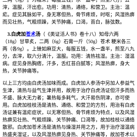
滓，温服，汗出愈。功用：清热，通络，和营卫。主治：温
疟。症见其脉如平，身无寒但热，骨节疼烦，时呕；风湿热痹
而见壮热，气粗烦躁，关节肿痛，口渴，苔白，脉弦数。
3.白虎加
苍术
汤
（《类证活人书》卷十八）知母六两
（18g）甘草炙，二两（6g）石膏一斤（50g）苍术 粳米各三
两（各9g）。上锉如麻豆大，每服五钱，水一盏半，煎至八九
分，去滓，取六分清汁，温服。功用：清热祛湿。主治：湿温
病。症见身热胸痞，汗多，舌红苔白腻等；风湿热痹，身大
热，关节肿痛等。
以上三方均由白虎汤加味而成。白虎加人参汤中另加人参益气
生津，清热与益气生津并用，故用于治疗白虎汤证但汗多而热
不盛、脉大无力者；暑热每多耗气，大汗易伤阴津，亦可使
用。白虎加桂枝汤是清热、通络、和营卫的方剂，用治有白虎
汤证兼有温疟症状，以无寒但热、骨节疼烦为特点，以及风湿
热痹见壮热、气粗烦躁、关节肿痛、口渴等，故加桂枝以通络
散邪。白虎加苍术汤是清热与燥湿并用之方，用于治疗湿温病
热盛夹湿证，以及风湿热痹见身热、关节肿痛等，故加苍术以