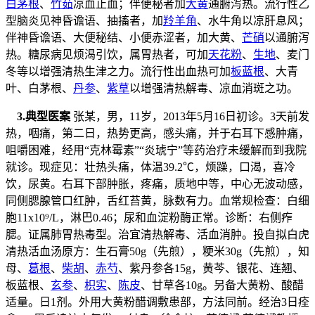
白茅根
、
竹茹
凉血止血；伴便秘者加
大黄
通腑泻热。流行性乙
型脑炎见神昏谵语、抽搐者，加
羚羊角
、水牛角以凉肝息风；
伴神昏谵语、大便秘结、小便赤涩者，加大黄、
芒硝
以通腑泻
热。糖尿病见烦渴引饮，属胃热者，可加
天花粉
、
生地
、麦门
冬等以增强清热生津之力。流行性出血热可加
板蓝根
、大青
叶、白茅根、
丹参
、
紫草
以增强清热解毒、凉血消斑之功。
3.典型医案
张某，男，11岁，2013年5月16日初诊。3天前发
热，咽痛，第二日，热势更高，感头痛，并于右耳下感肿痛，
咀嚼困难，经用“克林霉素”“炎琥宁”等药治疗未缓解而到我院
就诊。现症见：壮热头痛，体温39.2℃，烦躁，口渴，喜冷
饮，尿黄。右耳下部肿胀，疼痛，质地中等，中心无波动感，
同侧腮腺管口红肿，舌红苔黄，脉数有力。血常规检查：白细
胞11x10⁹/L，淋巴0.46；尿和血淀粉酶正常。诊断：右侧痄
腮。证属肺胃热毒型。治宜清热解毒、活血消肿。投自拟白虎
清热活血汤原方：生石膏50g（先煎），粳米30g（先煎），知
母、
葛根
、
柴胡
、
赤芍
、紫丹参各15g，黄芩、银花、连翘、
板蓝根、
玄参
、
枳实
、
陈皮
、甘草各10g。另备大黄粉、酸醋
适量。日1剂。外用大黄粉醋调敷患部，方法同前。经治3日痊