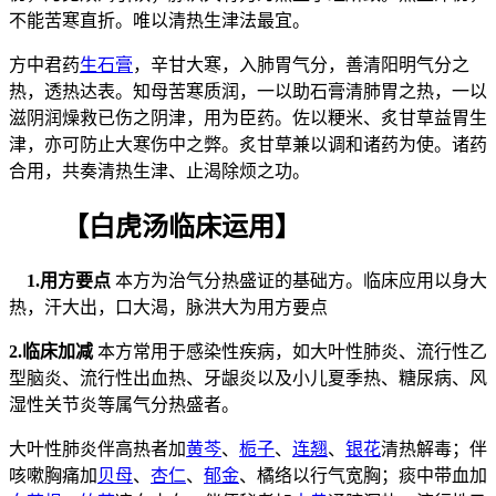
不能苦寒直折。唯以清热生津法最宜。
方中君药
生石膏
，辛甘大寒，入肺胃气分，善清阳明气分之
热，透热达表。知母苦寒质润，一以助石膏清肺胃之热，一以
滋阴润燥救已伤之阴津，用为臣药。佐以粳米、炙甘草益胃生
津，亦可防止大寒伤中之弊。炙甘草兼以调和诸药为使。诸药
合用，共奏清热生津、止渴除烦之功。
【白虎汤临床运用】
1.用方要点
本方为治气分热盛证的基础方。临床应用以身大
热，汗大出，口大渴，脉洪大为用方要点
2.临床加减
本方常用于感染性疾病，如大叶性肺炎、流行性乙
型脑炎、流行性出血热、牙龈炎以及小儿夏季热、糖尿病、风
湿性关节炎等属气分热盛者。
大叶性肺炎伴高热者加
黄芩
、
栀子
、
连翘
、
银花
清热解毒；伴
咳嗽胸痛加
贝母
、
杏仁
、
郁金
、橘络以行气宽胸；痰中带血加