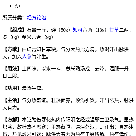
A+
所属分类：
经方论治
【组成】
石膏一斤，碎（50g）
知母
六两（18g）
甘草
二两，
炙（6g）粳米六合（9g）
【方歌】
白虎膏知甘草粳，气分大热此方清，热渴汗出脉洪
大，加入
人参
气津生。
【用法】
上四味，以水一斗，煮米熟汤成，去滓，温服一升，
日三服。
【功用】
清热生津。
【主治】
气分热盛证。壮热面赤，烦渴引饮，汗出恶热，脉洪
大有力。
【方解】
本证为伤寒化热内传阳明之经或温邪由卫及气。里热
炽盛，故壮热不恶寒；里热蒸腾，逼津外泄，则汗出；胃热津
伤，乃见烦渴引饮；脉洪大有力为热盛于经所致。热盛津伤，