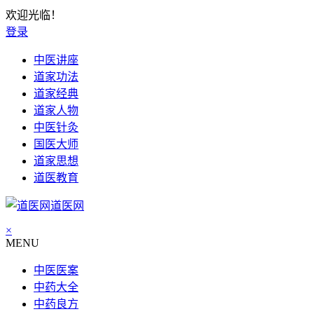
欢迎光临！
登录
中医讲座
道家功法
道家经典
道家人物
中医针灸
国医大师
道家思想
道医教育
道医网
×
MENU
中医医案
中药大全
中药良方