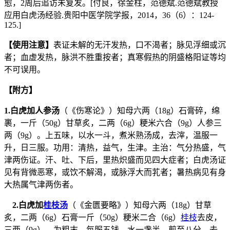
愈，2周后追访未复发。[付良，徐金柱，范德斌.范德斌教授
应用白虎汤经验.贵阳中医学院学报，2014，36（6）：124-
125.]
【使用注意】
表证未解的无汗发热，口不渴者；脉见浮细或沉
者；血虚发热，脉洪不胜重按者；真寒假热的阴盛格阳证等均
不可误用。
【附方】
1.白虎加人参汤
（《伤寒论》）知母六两（18g）石膏碎，绵
裹，一斤（50g）甘草炙，二两（6g）粳米六合（9g）人参三
两（9g）。上五味，以水一斗，煮米熟汤成，去滓，温服一
升，日三服。功用：清热，益气，生津。主治：气分热盛，气
津两伤证。汗、吐、下后，里热炽盛而见四大症者；白虎汤证
见有背微恶寒，或饮不解渴，或脉浮大而芤者；暑热病见有身
大热属气津两伤者。
2.白虎加
桂枝汤
（《金匮要略》）知母六两（18g）甘草
炙，二两（6g）石膏一斤（50g）粳米二合（6g）
桂枝
去皮，
三两（9g）。为粗末，每服五钱，水一盏半，煎至八分，去