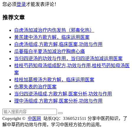
您必须
登录
才能发表评论！
推荐文章
白虎汤加减治疗内伤发热（邪毒化热）
黄芪建中汤方歌方解，临床运用医案
白虎汤组成,方歌方解,临床医案,功效与作用
瓜蒌薤白半夏汤加减治疗胸痹心痛
当归四逆汤的功效与作用，当归四逆汤加减运用医案
桂枝芍药知母汤组成配方,功效与作用,桂枝芍药知母汤医
案
桂枝加葛根汤方歌方解，临床运用医案
伤寒失表的治疗医案
当归四逆汤组成,方歌方解,医案分析,功效与作用
理中汤组成,方歌方解,医案分析,功效与作用
Copyright ©
中医网
站长QQ：3360521511
分享中医药知识，了
解中草药的功效与作用，学习中医经方验方的运用。