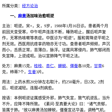
所属分类：
经方论治
一、
麻黄
汤加味治愈呃逆
主治：呃逆。宋×，女，9岁，1988年1月16日诊。患者两个月
前因天变受寒，中午呃声连连不断，睡熟呃止，醒后呃声复
作，无寒热咳嗽等表症。中医诊为“呃逆”。服和胃降逆平呃之
剂无效。西医用抗痉挛药物亦无寸功。查患者呃声频频，声沉
而小，舌质正常，苔薄白，脉浮。证属风寒侵内，肺气郁闭而
失宣降，上逆成呃。治以宣肺降气平呃之法。
处方：麻黄15克，
桂枝
、
杏仁
、
蝉蜕
、
僵蚕
各10克，
甘草
6
克，柿蒂7个，
生姜
3片。
用法：上药水煎20分钟左右取汁，约250毫升，日2次。2剂
后，呃逆减轻。连服4剂病愈。
按语：本例呃逆证属感受外邪，肺气失宣，致气机逆乱，当升
不升，应降不降所致。《素问·至真要大论》曰：“诸气贲郁，
皆属于肺。”故以麻黄汤加蝉蜕，僵蚕宣达华盖，调畅气机，