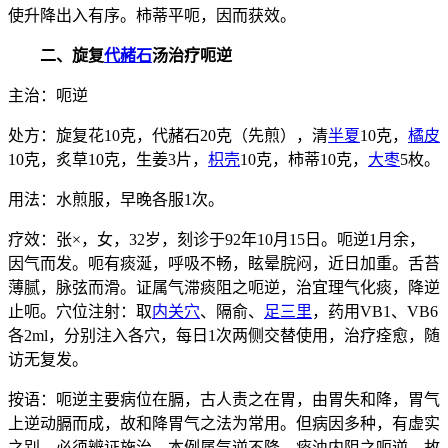
使升降出入有序。柿蒂平呃，因而获效。
二、旋复
代赭石
汤治疗呃逆
主治：呃逆
处方：旋复花10克，代赭石20克（先煎），清
半夏
10克，
橘皮
10克，炙草10克，生姜3片，
枳壳
10克，柿蒂10克，
大枣
5枚。
用法：水煎服，早晚各服1次。
疗效：张×，女，32岁，刻诊于92年10月15日。呃逆1月余，
因气而发。呃有痰涎，呼吸不畅，眩晕脘闷，近日加重。舌苔
薄腻，脉弦而滑。证属气滞痰阻之呃逆，治宜理气化痰，降逆
止呃。穴位注射：取
内关穴
、隔俞、
足三里
，药用VB1、VB6
各2ml，分别注入各穴，每日1次两侧交替使用，治疗痊愈，随
访无复发。
按语：呃逆主要病位在膈，古人责之在胃，由胃失和降，胃气
上逆动膈而成，故和降胃气之法为常用。但病因多种，有虚实
之别，必须辨证施治。本例属气逆不降，痰浊内阻之呃逆，故