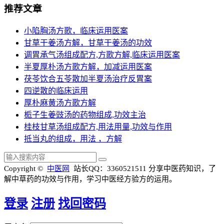
推荐文章
小陷胸汤方歌，临床运用医案
甘草干姜汤方解，甘草干姜汤的功效
调胃承气汤组成配方,方歌方解,临床运用医案
半夏厚朴汤方歌方解，加减运用医案
茯苓饮合五苓散加半夏汤治疗反胃案
四逆散的临床运用
厚朴麻黄汤方歌方解
栀子生姜豉汤的药物组成,功效主治
桂枝甘草汤组成配方,用法用量,功效与作用
抵当丸的组成，用法 ，方解
Copyright ©
中医网
站长QQ：3360521511
分享中医药知识，了
解中草药的功效与作用，学习中医经方验方的运用。
登录
注册
找回密码