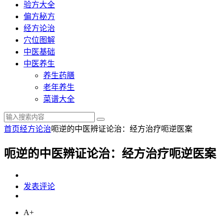
验方大全
偏方秘方
经方论治
穴位图解
中医基础
中医养生
养生药膳
老年养生
菜谱大全
首页
经方论治
呃逆的中医辨证论治：经方治疗呃逆医案
呃逆的中医辨证论治：经方治疗呃逆医案
发表评论
A+