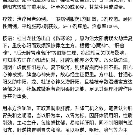
逆阳亢较盛宜重用龙、牡至各30或40克，甘草生用或减量。
疗效：治疗患者90例。一般病例服药1剂即效，3剂痊愈。顽固
性病例，平均服药2剂获效，6~10剂痊愈。治愈率100%。
按语：桂甘龙牡汤出自《伤寒论》，原为治太阳病误火劫津复
下，重伤心阳而致烦躁惊悸之主方。根据“心藏神”、“肝舍
魂”、“后天脾胃难离肝”等脏腑生理、病理相互关联与影响，
可知本方证在心阳虚同时，肝脾功能亦必失常。乃火劫迫津，
则阴血虚而肝阳易亢，复下致泻，则脾胃损而中阳不振。阳亢
心神被扰，脾虚心神失养，故心经主证更重。方中桂、甘通心
阳又助中阳，龙、牡镇心神又潜肝阳，且桂枝辛散温通寓宣达
通郁之用，牡蛎咸微寒有育阴柔肝之能，足见其调理肝脾作用
亦甚为重要。
用本方治呃呕，正取其调顺肝脾，升降气机之效。笔者认为肝
胃失和之呃呕，当以肝为本，以胃为标。因肝体阴用阳，性质
刚劲，主动主升，每恼怒忧郁，易暗耗肝阴，阴不制阳则气逆
阳亢，肝逆挟胃则胃失和降。虽以呕逆、呕吐、噫气等为主