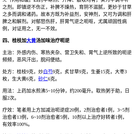
之剂。即镇逆不伤正，补脾不燥热，育阴不滋腻，更妙于甘草
之多而调和诸药。故本方既为补益剂，安神剂，又可为调和肝
脾之和解剂。对郁怒伤肝，肝胃气逆之呃呕，尤属顽固性病
例，对证用之，无一不效。
四、桂枝加
大黄
汤加味治疗呃逆
主治：外感内伤、寒热夹杂、营卫失和、胃气上逆所致的呃逆
频频，恶风汗出，脘闷便结。
处方：桂枝9克，炒
白芍
9克，炙甘草9克，生姜15克，大枣3
枚，生大黄6克，
砂仁
6克。
用法：上药加水煎沸5~10分钟，约200毫升。取热粥于助，日
服2次。
疗效：笔者用上方加减治呃逆症20例，2剂治愈者1例，3~5剂
治愈者13例，6~10剂治愈者5例，10剂以上治疗好转者1例，
有效率100%。