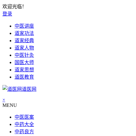
欢迎光临！
登录
中医讲座
道家功法
道家经典
道家人物
中医针灸
国医大师
道家思想
道医教育
道医网
×
MENU
中医医案
中药大全
中药良方