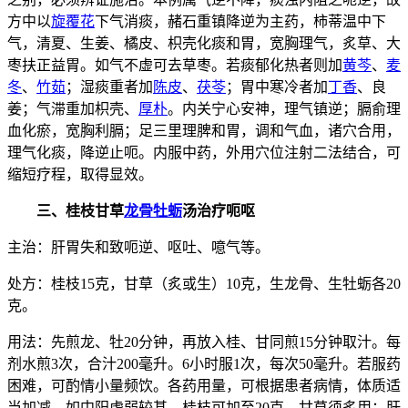
方中以
旋覆花
下气消痰，赭石重镇降逆为主药，柿蒂温中下
气，清夏、生姜、橘皮、枳壳化痰和胃，宽胸理气，炙草、大
枣扶正益胃。如气不虚可去草枣。若痰郁化热者则加
黄芩
、
麦
冬
、
竹茹
；湿痰重者加
陈皮
、
茯苓
；胃中寒冷者加
丁香
、良
姜；气滞重加枳壳、
厚朴
。内关宁心安神，理气镇逆；膈俞理
血化瘀，宽胸利膈；足三里理脾和胃，调和气血，诸穴合用，
理气化痰，降逆止呃。内服中药，外用穴位注射二法结合，可
缩短疗程，取得显效。
三、桂枝甘草
龙骨
牡蛎
汤治疗呃呕
主治：肝胃失和致呃逆、呕吐、噫气等。
处方：桂枝15克，甘草（炙或生）10克，生龙骨、生牡蛎各20
克。
用法：先煎龙、牡20分钟，再放入桂、甘同煎15分钟取汁。每
剂水煎3次，合汁200毫升。6小时服1次，每次50毫升。若服药
困难，可酌情小量频饮。各药用量，可根据患者病情，体质适
当加减。如中阳虚弱较甚，桂枝可加至20克，甘草须炙用；肝