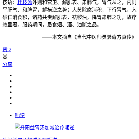
按语：
桂枝汤
外则和营卫、解肌表、肃肺气，胃气从之，内则
平肝气、和脾胃，解横逆之势；大黄除腐消积，下行胃气，入
砂仁消食积，诸药共奏解肌表，祛秽浊，降胃肃肺之功，故疗
效显著。服药期间，忌食烟、酒、油腻之品。
——本文摘自《当代中医师灵验奇方真传》
赞
2
赏
分享
呃逆