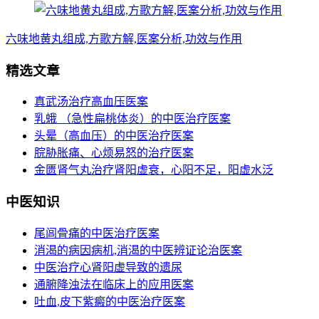
六味地黄丸组成,方歌方解,医案分析,功效与作用
精选文章
真武汤治疗高血压医案
乳蛾 （急性扁桃体炎）的中医治疗医案
头晕（高血压）的中医治疗医案
脘胁胀痛、心烦易怒的治疗医案
金匮肾气丸治疗肾阳虚衰，心阳不足，阳虚水泛
中医知识
尾闾骨痛的中医治疗医案
消渴的病因病机,消渴的中医辨证论治医案
中医治疗心肾阳虚导致的遗尿
通腑降浊法在临床上的应用医案
吐血,皮下紫癜的中医治疗医案