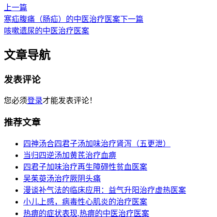
上一篇
寒疝腹痛（肠疝）的中医治疗医案
下一篇
咳嗽遗尿的中医治疗医案
文章导航
发表评论
您必须
登录
才能发表评论！
推荐文章
四神汤合四君子汤加味治疗肾泻（五更泄）
当归四逆汤加黄芪治疗血痹
四君子加味治疗再生障碍性贫血医案
吴茱萸汤治疗厥阴头痛
漫谈补气法的临床应用：益气升阳治疗虚热医案
小儿上感，病毒性心肌炎的治疗医案
热痹的症状表现,热痹的中医治疗医案