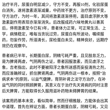
治疗半月，尿蛋白明显减少，守方不变，再服10剂，化验尿蛋
白消失，遂将激素逐渐减量，中药效不更方，治疗原则不变，
守方治疗，为时一年，其间将激素逐渐停用，面目虚浮胖大等
激素副作用表现亦渐渐消失。后改服成药六味地黄丸以善其
后，停用激素至今已有3年，患者体力正常，可正常生活、上
学，病情稳定，唯每当贪玩过劳，尿蛋白有所波动，嘱续服
药，勿妄作劳，所溺清长，尿检蛋白未见，精神良好，远期疗
效仍在观察中。
患者病已半年，长期蛋白尿，阴精亏耗严重，且见肢怠乏力，
是为脾肾两虚，气阴两伤之证，患者因服激素，而见虚浮之
象，吉老指出，此时不要被阳浮之象所迷惑而妄投清热之剂，
而应准确辨证，抓住脾肾两虚，气阴两伤这一根本，按照“治
病求本”的原则，以益气健脾，育阴补肾之法守方治疗，在补
益气阴的同时照顾脾胃，其意义在于治疗先天肾病的同时注意
后天脾胃，方能取得长久服用滋补药物未碍脾胃的结果。
该案用药基本未变，看似简单，然而仔细推敲，方能体会出其
中道理，首先在辨证方面，患者长期蛋白尿，阴精亏耗，又见