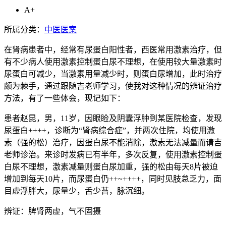
A+
所属分类：
中医医案
在肾病患者中，经常有尿蛋白阳性者，西医常用激素治疗，但
有不少病人使用激素控制蛋白尿不理想，在使用较大量激素时
尿蛋白可减少，当激素用量减少时，则蛋白尿增加，此时治疗
颇为棘手，通过跟随吉老师学习，使我对这种情况的辨证治疗
方法，有了一些体会，现记如下：
患者赵昆，男，11岁，因眼睑及阴囊浮肿到某医院检查，发现
尿蛋白++++，诊断为“肾病综合症”，并两次住院，均使用激
素（强的松）治疗，因蛋白尿不能消除，激素无法减量而请吉
老师诊治。来诊时发病已有半年，多次反复，使用激素控制蛋
白尿不理想，激素减量则蛋白尿加重，强的松由每天8片被迫
增加到每天10片，而尿蛋白仍++~++++，同时见肢怠乏力，面
目虚浮胖大，尿量少，舌少苔，脉沉细。
辨证：脾肾两虚，气不固摄