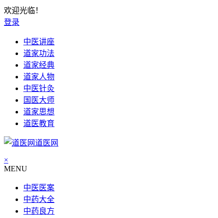
欢迎光临！
登录
中医讲座
道家功法
道家经典
道家人物
中医针灸
国医大师
道家思想
道医教育
道医网
×
MENU
中医医案
中药大全
中药良方