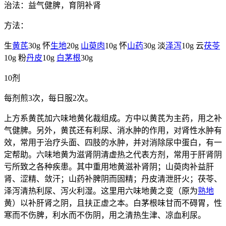
治法：益气健脾，育阴补肾
方法：
生
黄芪
30g 怀
生地
20g
山萸肉
10g 怀
山药
30g 淡
泽泻
10g 云
茯苓
10g 粉
丹皮
10g
白茅根
30g
10剂
每剂煎3次，每日服2次。
上方系黄芪加六味地黄化裁组成。方中以黄芪为主药，用之补
气健脾。另外，黄芪还有利尿、消水肿的作用，对肾性水肿有
效，常用于治疗头面、四肢的水肿，并对消除尿中蛋白，有一
定帮助。六味地黄为滋肾阴清虚热之代表方剂，常用于肝肾阴
亏所致之各种疾患。其中重用地黄滋补肾阴；山萸肉补益肝
肾、涩精、敛汗；山药补脾阴而固精；丹皮清泄肝火；茯苓、
泽泻清热利尿、泻火利湿。这里用六味地黄之变（原为
熟地
黄）以补肝肾之阴，且扶正虚之本。白茅根味甘而不碍胃，性
寒而不伤脾，利水而不伤阴，用之清热生津、凉血利尿。