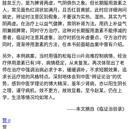
肢怠乏力，是为脾肾两虚，气阴俱伤之象。但长期服用激素之
人，常见面色红润状如满月，且舌红苔黄腻，此时应详细询问
病史，辨证时注意区别假象，不要误为实热、湿热，其实为气
阴两虚。在治疗上以益气健脾，育阴补肾为法。用药上补益气
阴兼顾脾胃，同时守方治疗。这种对长期服用激素不能停减的
患者，临证时注意其虚象，治疗时抓住补虚要点，守方治疗的
同时，逐渐停用激素的方法，在本书前面衄血案中曾有介绍。
另外，本例病案，当时用强的松每日10片尚难控制病情，经治
疗停用激素已有3年，病情稳定，从未复发。再次体现出了老
师在治疗中强调治病必求于本，缓缓调补，不求短期效果，追
求长远疗效的风格特点。深刻地体会到中医“辨证论治”的优
势，感到中医学理论的博大精深，虽年少肾病，亦以阳生阴长
之理，谨守病机，效不更方，故效显着。至今赵某，仍在上
学，生活等情况均如常人。
——本文摘自《临证治验录》
赞
0
赏