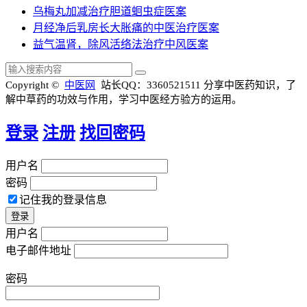
乌梅丸加减治疗胆道蛔虫症医案
月经净后乳房长大胀痛的中医治疗医案
益气温肾，除风活络法治疗中风医案
Copyright ©
中医网
站长QQ：3360521511
分享中医药知识，了
解中草药的功效与作用，学习中医经方验方的运用。
登录
注册
找回密码
用户名
密码
记住我的登录信息
用户名
电子邮件地址
密码