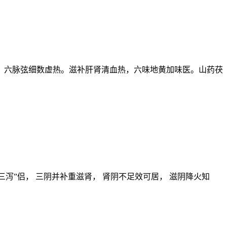
，六脉弦细数虚热。滋补肝肾清血热，六味地黄加味医。山药茯
苓丹“三泻”侣， 三阴并补重滋肾， 肾阴不足效可居， 滋阴降火知