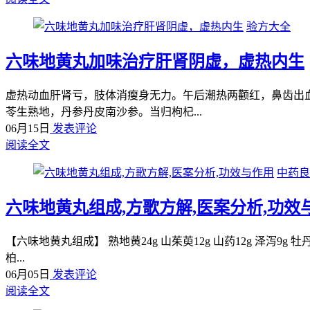
验方大全
六味地黄丸加味治疗肝肾阴虚，虚热内生
虚热动血肝肾亏，肢体消瘦身无力。午后潮热两颧红，鼻齿出
苓生熟地，丹参丹皮南沙参。当归枸杞...
06月15日
发表评论
阅读全文
中药良
六味地黄丸组成,方歌方解,医案分析,功效
【六味地黄丸组成】 熟地黄24g 山茱萸12g 山药12g 泽泻9
柏...
06月05日
发表评论
阅读全文