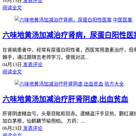
10月13日
发表评论
阅读全文
中医医案
六味地黄汤加减治疗肾病，尿蛋白阳性医
在肾病患者中，经常有尿蛋白阳性者，西医常用激素治疗，但
棘手，通过跟随吉老师学习，使我对这...
04月13日
发表评论
阅读全文
验方大全
六味地黄汤加减治疗肝肾阴虚,出血贫血
肝肾阴虚精血亏，头晕目眩和目赤。遗精盗汗手足热，颧红潮
加白茅根，仙鹤藕节榆侧柏。 方药：...
06月23日
发表评论
阅读全文