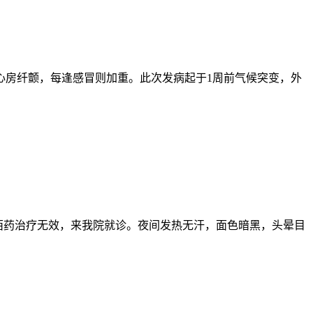
有心房纤颤，每逢感冒则加重。此次发病起于1周前气候突变，外
，用中西药治疗无效，来我院就诊。夜间发热无汗，面色暗黑，头晕目