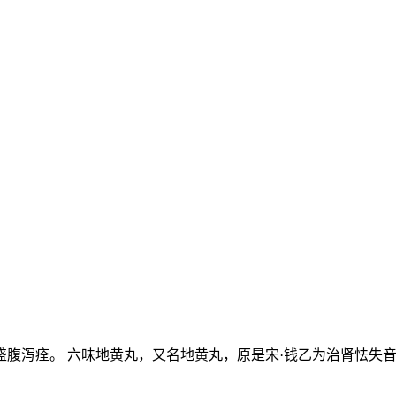
盛腹泻痊。 六味地黄丸，又名地黄丸，原是宋·钱乙为治肾怯失