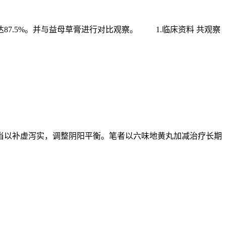
达87.5%。并与益母草膏进行对比观察。 1.临床资料 共观察
当以补虚泻实，调整阴阳平衡。笔者以六味地黄丸加减治疗长期