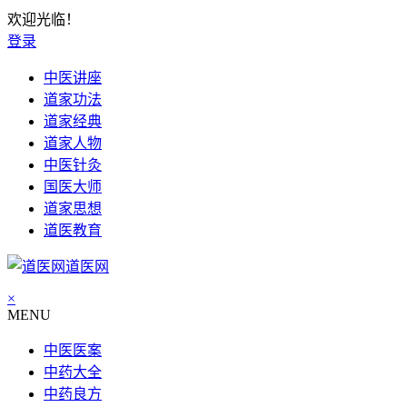
欢迎光临！
登录
中医讲座
道家功法
道家经典
道家人物
中医针灸
国医大师
道家思想
道医教育
道医网
×
MENU
中医医案
中药大全
中药良方