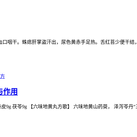
血口咽干。蛛痣肝掌盗汗出，尿色黄赤手足热。舌红苔少便干结
方
与作用
g 牡丹皮9g 茯苓9g 【六味地黄丸方歌】 六味地黄山药萸， 泽泻