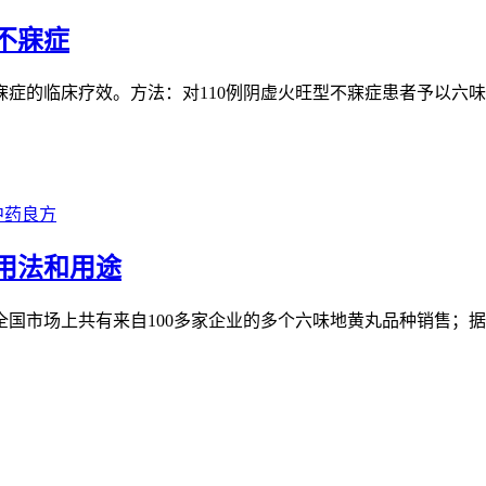
不寐症
症的临床疗效。方法：对110例阴虚火旺型不寐症患者予以六味
中药良方
用法和用途
，全国市场上共有来自100多家企业的多个六味地黄丸品种销售