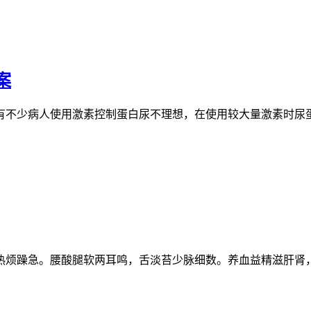
案
有不少病人使用激素控制蛋白尿不理想，在使用较大量激素时尿
热烦躁急。腰酸腿软两耳鸣，舌淡苔少脉细数。养血益精滋肝肾