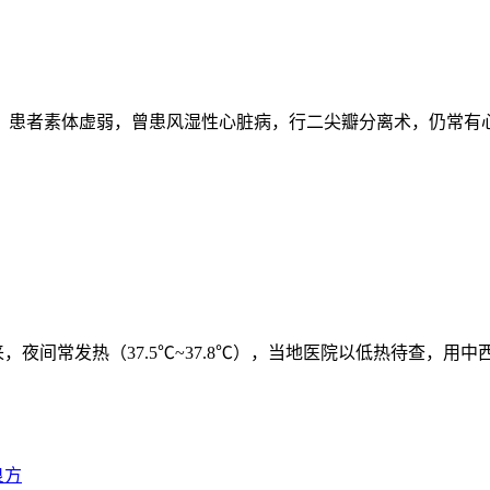
7日。患者素体虚弱，曾患风湿性心脏病，行二尖瓣分离术，仍常
年多来，夜间常发热（37.5℃~37.8℃），当地医院以低热待查
良方