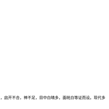
音，囟开不合，神不足，目中白晴多，面㿠白等证而设。现代多