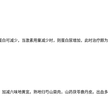
蛋白可减少，当激素用量减少时，则蛋白尿增加，此时治疗颇为
，加减六味地黄宜。熟地归芍山萸肉，山药茯苓鹿丹皮。出血多