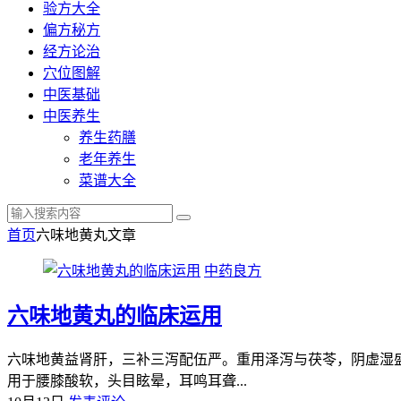
验方大全
偏方秘方
经方论治
穴位图解
中医基础
中医养生
养生药膳
老年养生
菜谱大全
首页
六味地黄丸
文章
中药良方
六味地黄丸的临床运用
六味地黄益肾肝，三补三泻配伍严。重用泽泻与茯苓，阴虚湿
用于腰膝酸软，头目眩晕，耳鸣耳聋...