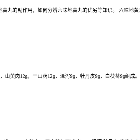
黄丸的副作用，如何分辨六味地黄丸的优劣等知识。 六味地黄
山萸肉12g，干山药12g，泽泻9g，牡丹皮9g，白茯苓9g