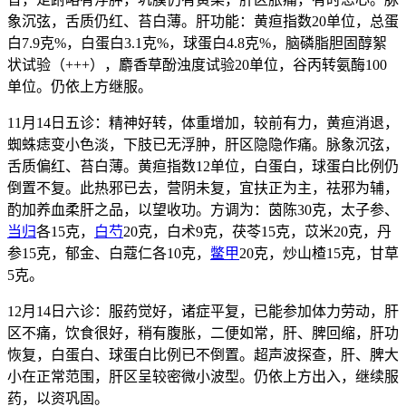
象沉弦，舌质仍红、苔白薄。肝功能：黄疸指数20单位，总蛋
白7.9克%，白蛋白3.1克%，球蛋白4.8克%，脑磷脂胆固醇絮
状试验（+++），麝香草酚浊度试验20单位，谷丙转氨酶100
单位。仍依上方继服。
11月14日五诊：精神好转，体重增加，较前有力，黄疸消退，
蜘蛛痣变小色淡，下肢已无浮肿，肝区隐隐作痛。脉象沉弦，
舌质偏红、苔白薄。黄疸指数12单位，白蛋白，球蛋白比例仍
倒置不复。此热邪已去，营阴未复，宜扶正为主，祛邪为辅，
酌加养血柔肝之品，以望收功。方调为：茵陈30克，太子参、
当归
各15克，
白芍
20克，白术9克，茯苓15克，苡米20克，丹
参15克，郁金、白蔻仁各10克，
鳖甲
20克，炒山楂15克，甘草
5克。
12月14日六诊：服药觉好，诸症平复，已能参加体力劳动，肝
区不痛，饮食很好，稍有腹胀，二便如常，肝、脾回缩，肝功
恢复，白蛋白、球蛋白比例已不倒置。超声波探查，肝、脾大
小在正常范围，肝区呈较密微小波型。仍依上方出入，继续服
药，以资巩固。