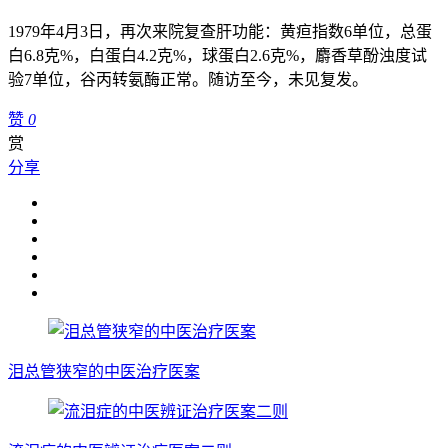
1979年4月3日，再次来院复查肝功能：黄疸指数6单位，总蛋
白6.8克%，白蛋白4.2克%，球蛋白2.6克%，麝香草酚浊度试
验7单位，谷丙转氨酶正常。随访至今，未见复发。
赞
0
赏
分享
泪总管狭窄的中医治疗医案