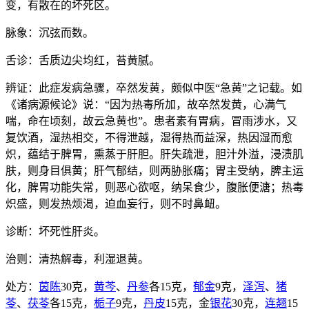
变，有散在的坏死区。
脉象：沉弦而数。
舌诊：舌质边尖均红，苔黄腻。
辨证：此症发病急骤，卒然发黄，颇似中医“急黄”之记载。如
《诸病源候论》说：“因为热毒所加，故卒然发黄，心满气
喘，命在顷刻，故云急黄也”。患者素有胃病，冒雨涉水，又
复饮酒，湿热相交，不得泄越，湿得热而益深，热因湿而愈
炽，蕴结于脾胃，熏蒸于肝胆。肝失疏泄，胆汁外溢，浸渍肌
肤，则身目俱黄；肝气郁结，则两胁胀痛；胃主受纳，脾主运
化，脾胃功能失常，则恶心欲呕，纳呆食少，腹胀便溏；热毒
炽盛，则发热烦渴，迫血妄行，则不时鼻衄。
诊断：坏死性肝炎。
治则：清热解毒，利湿退黄。
处方：
茵陈
30克，
黄芩
、
丹参
各15克，
郁金
9克，
泽泻
、
猪
苓
、
茯苓
各15克，
栀子
9克，
丹皮
15克，金
银花
30克，
连翘
15