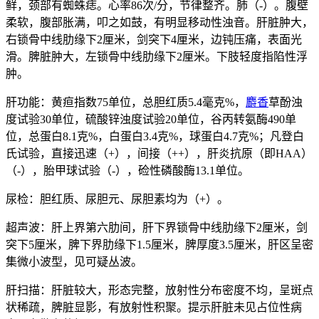
鲜，颈部有蜘蛛痣。心率86次/分，节律整齐。肺（-）。腹壁
柔软，腹部胀满，叩之如鼓，有明显移动性浊音。肝脏肿大，
右锁骨中线肋缘下2厘米，剑突下4厘米，边钝压痛，表面光
滑。脾脏肿大，左锁骨中线肋缘下2厘米。下肢轻度指陷性浮
肿。
肝功能：黄疸指数75单位，总胆红质5.4毫克%，
麝香
草酚浊
度试验30单位，硫酸锌浊度试验20单位，谷丙转氨酶490单
位，总蛋白8.1克%，白蛋白3.4克%，球蛋白4.7克%；凡登白
氏试验，直接迅速（+），间接（++），肝炎抗原（即HAA）
（-），胎甲球试验（-），硷性磷酸酶13.1单位。
尿检：胆红质、尿胆元、尿胆素均为（+）。
超声波：肝上界第六肋间，肝下界锁骨中线肋缘下2厘米，剑
突下5厘米，脾下界肋缘下1.5厘米，脾厚度3.5厘米，肝区呈密
集微小波型，见可疑丛波。
肝扫描：肝脏较大，形态完整，放射性分布密度不均，呈斑点
状稀疏，脾脏显影，有放射性积聚。提示肝脏未见占位性病