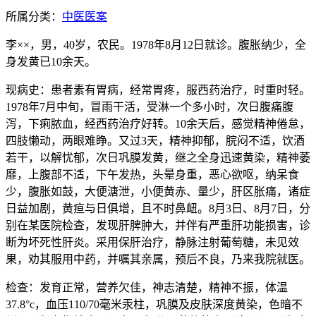
所属分类：
中医医案
李××，男，40岁，农民。1978年8月12日就诊。腹胀纳少，全
身发黄已10余天。
现病史：患者素有胃病，经常胃疼，服西药治疗，时重时轻。
1978年7月中旬，冒雨干活，受淋一个多小时，次日腹痛腹
泻，下痢脓血，经西药治疗好转。10余天后，感觉精神倦怠，
四肢懒动，两眼难睁。又过3天，精神抑郁，脘闷不适，饮酒
若干，以解忧郁，次日巩膜发黄，继之全身迅速黄染，精神萎
靡，上腹部不适，下午发热，头晕身重，恶心欲呕，纳呆食
少，腹胀如鼓，大便溏泄，小便黄赤、量少，肝区胀痛，诸症
日益加剧，黄疸与日俱增，且不时鼻衄。8月3日、8月7日，分
别在某医院检查，发现肝脾肿大，并伴有严重肝功能损害，诊
断为坏死性肝炎。采用保肝治疗，静脉注射葡萄糖，未见效
果，劝其服用中药，并嘱其亲属，预后不良，乃来我院就医。
检查：发育正常，营养欠佳，神志清楚，精神不振，体温
37.8°c，血压110/70毫米汞柱，巩膜及皮肤深度黄染，色暗不