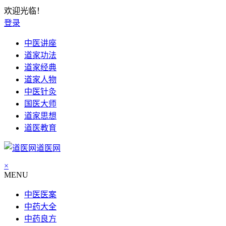
欢迎光临！
登录
中医讲座
道家功法
道家经典
道家人物
中医针灸
国医大师
道家思想
道医教育
道医网
×
MENU
中医医案
中药大全
中药良方