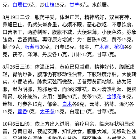
克，
白蔻仁
9克，炒
山楂
15克，
甘草
6克。水煎服。
8月19日二诊：服药平妥，体温正常，精神略好，双目有神，
鼻衄已止。仍感头晕身重，心烦不眠，恶心欲呕，不思饮食，
口苦咽干，两胁刺疼，腹胀不减，大便溏薄，小便色浓。脉象
弦数，舌苔黄腻。再守原方增减：为：茵陈30克，黄芩15克，
栀子9克，
板蓝根
30克，丹参15克，郁金、广
木香
、
槟榔
各9
克，茯苓、泽泻、丹皮各15克，川朴12克，甘草5克。
8月26日三诊：体温正常，黄疸已见减退，精神好转，腹胀减
轻，胃纳也香，腹部仍有移动性浊音，下肢轻度浮肿，大便转
实，小便浓黄。脉象沉弦而微数，舌苔薄黄而粘腻。热为阳
邪，湿为阴邪，热邪易清，而湿邪难祛，改为清热利湿、健脾
和胃、攻补兼施，方用：茵陈30克，黄芩15克，
金银花
30克，
连翘、丹参各15克，郁金、
白术
各9克，云苓、猪苓、泽泻各
15克，
藿香
9克，
太子参
15克，白蔻仁9克，甘草5克。
10月6日四诊：依上方出入进服，治疗月余，临床症状明显改
善，身黄已退，夜能安寐，知饥欲食，腹胀大减，无移动性浊
音，足跗略有浮肿，巩膜仍有黄染，肝区胀痛，有时恶心。脉