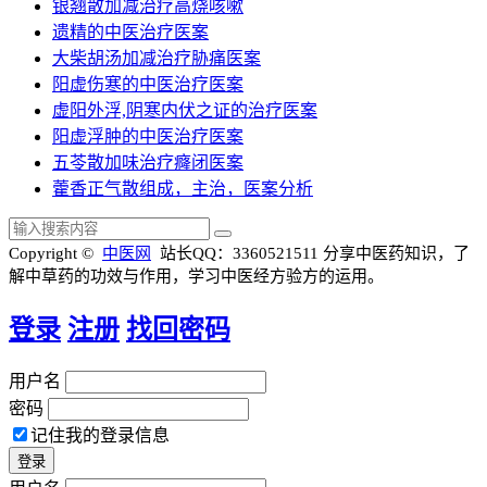
银翘散加减治疗高烧咳嗽
遗精的中医治疗医案
大柴胡汤加减治疗胁痛医案
阳虚伤寒的中医治疗医案
虚阳外浮,阴寒内伏之证的治疗医案
阳虚浮肿的中医治疗医案
五苓散加味治疗癃闭医案
藿香正气散组成，主治，医案分析
Copyright ©
中医网
站长QQ：3360521511
分享中医药知识，了
解中草药的功效与作用，学习中医经方验方的运用。
登录
注册
找回密码
用户名
密码
记住我的登录信息