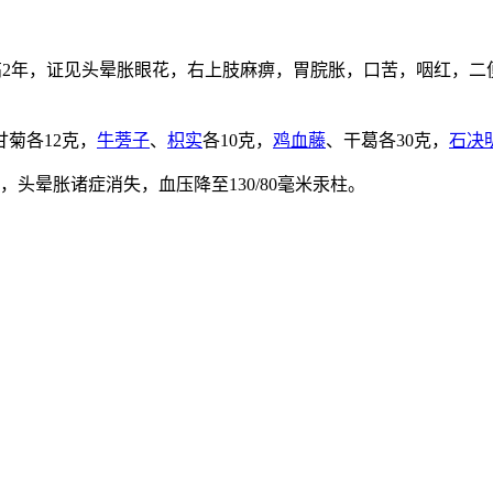
压增高2年，证见头晕胀眼花，右上肢麻痹，胃脘胀，口苦，咽红，二便
。
甘菊各12克，
牛蒡子
、
枳实
各10克，
鸡血藤
、干葛各30克，
石决
头晕胀诸症消失，血压降至130/80毫米汞柱。