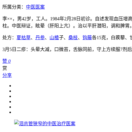
所属分类：
中医医案
李××，男42岁，工人。1984年2月28日初诊。自述发现血
柱。中医辩证，眩晕（肝阳上亢）。治以平肝潜阳，调和脾胃
处方：
夏枯草
、
丹参
、
山楂
子、
桑枝
、
钩藤
各15克，白蒺藜、
3月5日二疹：头晕大减，口微苔，舌脉同前，守上方续服7剂后，
赞
0
赏
分享