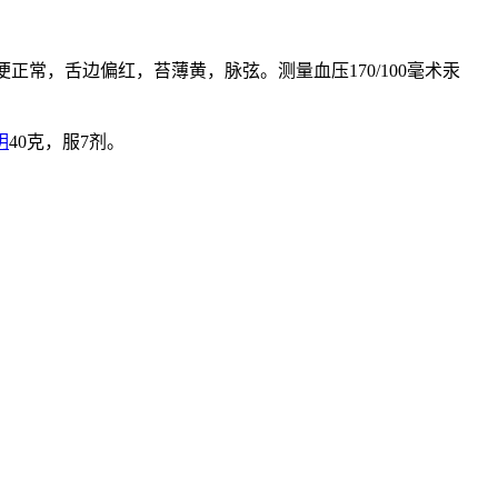
正常，舌边偏红，苔薄黄，脉弦。测量血压170/100毫术汞
明
40克，服7剂。