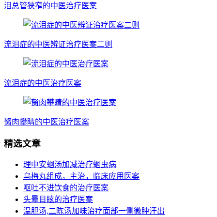
泪总管狭窄的中医治疗医案
流泪症的中医辨证治疗医案二则
流泪症的中医治疗医案
胬肉攀睛的中医治疗医案
精选文章
理中安蛔汤加减治疗蛔虫病
乌梅丸组成，主治，临床应用医案
呕吐不进饮食的治疗医案
头晕目眩的治疗医案
温胆汤,二陈汤加味治疗面部一侧微肿汗出