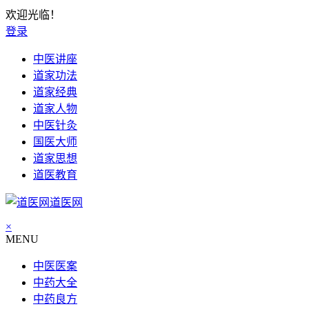
欢迎光临！
登录
中医讲座
道家功法
道家经典
道家人物
中医针灸
国医大师
道家思想
道医教育
道医网
×
MENU
中医医案
中药大全
中药良方