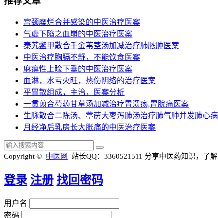
推荐文章
宫颈糜烂合并感染的中医治疗医案
气虚下陷之血崩的中医治疗医案
秦艽鳖甲散合千金苇茎汤加减治疗肺脓肿医案
中医治疗胸膈不舒，不能饮食医案
麻痹性上睑下垂的中医治疗医案
血淋，水亏火旺，热伤阴络的治疗医案
平胃散组成，主治，医案分析
一贯煎合芍药甘草汤加减治疗胃溃疡,胃脘痛医案
生脉散合二陈汤、葶苈大枣泻肺汤治疗肺气肿并发肺心病
月经净后乳房长大胀痛的中医治疗医案
Copyright ©
中医网
站长QQ：3360521511
分享中医药知识，了解
登录
注册
找回密码
用户名
密码