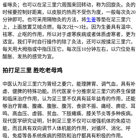
雀啄灸；也可以在足三里穴周围来回转动，称为回旋灸。灸的
时候要控制好距离，以皮肤灼热而不受伤为度，一般每次灸20
分钟即可。也可采用隔物灸的方法，将
生姜
等垫在足三里穴
上，上面放置艾绒点燃，每次2壮～3壮。因为生姜具有温中、
祛寒、止呕的作用，所以对于虚寒疾病或者体质虚寒者，更为
适宜。我们平时自行操作的除了灸法，还可以按揉足三里穴，
每天用大拇指或中指压压它，每次压10分钟左右，以穴位处有
酸胀、发热的感觉为宜。
拍打足三里 胜吃老母鸡
中医认为足三里穴为胃经之要穴，能理脾胃、调气血，具有补
虚、健脾的特殊功能。历代医家十分推崇足三里穴的养生保健
和临床治疗作用，认为足三里不仅具有延年益寿的作用，还能
够治疗胃痛、腹痛、腹胀、腹泻、食欲不振、痛经、痹症、耳
鸣、高血压、虚弱、贫血、下肢瘫痪、膝关节炎等多种疾病。
现代医学研究证明，针刺足三里不仅可以增强机体的免疫功
能，而且具有双向调节人体机能的作用，对循环、消化、呼
吸、免疫等各系统疾病的预防和治疗都具有积极的作用。