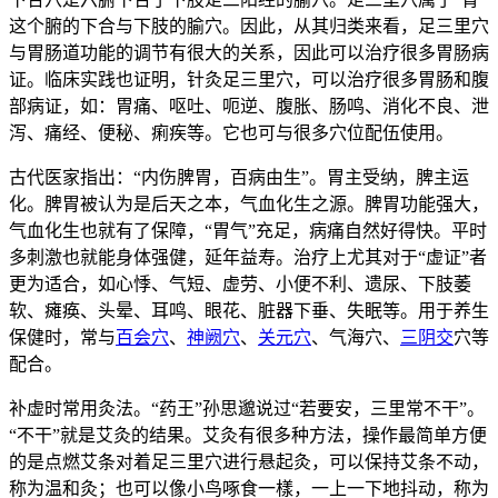
这个腑的下合与下肢的腧穴。因此，从其归类来看，足三里穴
与胃肠道功能的调节有很大的关系，因此可以治疗很多胃肠病
证。临床实践也证明，针灸足三里穴，可以治疗很多胃肠和腹
部病证，如：胃痛、呕吐、呃逆、腹胀、肠鸣、消化不良、泄
泻、痛经、便秘、痢疾等。它也可与很多穴位配伍使用。
古代医家指出：“内伤脾胃，百病由生”。胃主受纳，脾主运
化。脾胃被认为是后天之本，气血化生之源。脾胃功能强大，
气血化生也就有了保障，“胃气”充足，病痛自然好得快。平时
多刺激也就能身体强健，延年益寿。治疗上尤其对于“虚证”者
更为适合，如心悸、气短、虚劳、小便不利、遗尿、下肢萎
软、瘫痪、头晕、耳鸣、眼花、脏器下垂、失眠等。用于养生
保健时，常与
百会穴
、
神阙穴
、
关元穴
、气海穴、
三阴交
穴等
配合。
补虚时常用灸法。“药王”孙思邈说过“若要安，三里常不干”。
“不干”就是艾灸的结果。艾灸有很多种方法，操作最简单方便
的是点燃艾条对着足三里穴进行悬起灸，可以保持艾条不动，
称为温和灸；也可以像小鸟啄食一樣，一上一下地抖动，称为