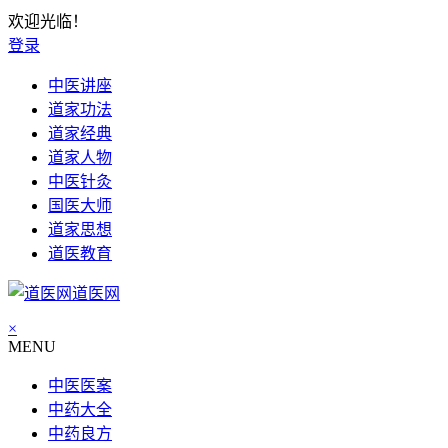
欢迎光临！
登录
中医讲座
道家功法
道家经典
道家人物
中医针灸
国医大师
道家思想
道医教育
道医网
×
MENU
中医医案
中药大全
中药良方