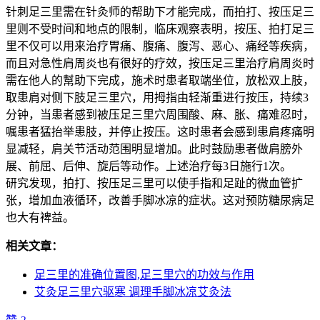
针刺足三里需在针灸师的帮助下才能完成，而拍打、按压足三
里则不受时间和地点的限制，临床观察表明，按压、拍打足三
里不仅可以用来治疗胃痛、腹痛、腹泻、恶心、痛经等疾病，
而且对急性肩周炎也有很好的疗效，按压足三里治疗肩周炎时
需在他人的幫助下完成，施术时患者取端坐位，放松双上肢，
取患肩对侧下肢足三里穴，用拇指由轻渐重进行按压，持续3
分钟，当患者感到被压足三里穴周围酸、麻、胀、痛难忍时，
嘱患者猛抬举患肢，并停止按压。这时患者会感到患肩疼痛明
显减轻，肩关节活动范围明显增加。此时鼓励患者做肩膀外
展、前屈、后伸、旋后等动作。上述治疗每3日施行1次。
研究发现，拍打、按压足三里可以使手指和足趾的微血管扩
张，增加血液循环，改善手脚冰凉的症状。这对预防糖尿病足
也大有裨益。
相关文章：
足三里的准确位置图,足三里穴的功效与作用
艾灸足三里穴驱寒 调理手脚冰凉艾灸法