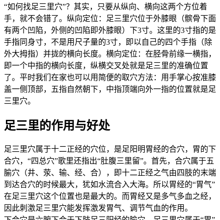
“如何找足三里穴”？其实，只要从纵向、横向这两个方位着
手，就不会错了。纵向定位：足三里穴位于外膝眼（髌骨下面
有两个凹陷，外侧的凹陷即外膝眼）下3寸。这里的3寸指的是
手指同身寸，不是用尺子量的3寸，即以自己的四个手指（除
外大拇指）并拢的横向长度。横向定位：在胫骨前缘一横指，
即一个中指的横向长度，纵横交叉处就是足三里的准确位置
了。平时我们在家也可以用简便的取穴方法：用手掌心按准膝
盖一侧顶部，五指自然朝下，中指顶端向外一指的位置就是足
三里穴。
足三里的作用与好处
足三里穴属于十二正经的穴位，是足阳明胃经的合穴，胃的下
合穴，“四总穴”歌里还指出“肚腹三里留”。首先，合穴属于五
腧穴（井、荥、输、经、合），即十二正经之气由四肢的末端
到达合穴的时候最大，犹如水流合入大海。所以胃经的“胃气”
在足三里穴这个位置也是最大的。而胃经又是多气多血之经，
因此刺激足三里穴能发挥激发胃气、调节气血的作用。
下合穴是六腑下合于下肢足三阳经的腧穴。足三里穴属于“胃”