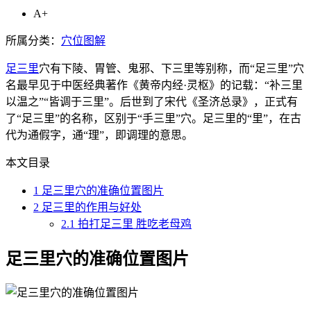
A+
所属分类：
穴位图解
足三里
穴有下陵、胃管、鬼邪、下三里等别称，而“足三里”穴
名最早见于中医经典著作《黄帝内经·灵枢》的记载：“补三里
以温之”“皆调于三里”。后世到了宋代《圣济总录》，正式有
了“足三里”的名称，区别于“手三里”穴。足三里的“里”，在古
代为通假字，通“理”，即调理的意思。
本文目录
1
足三里穴的准确位置图片
2
足三里的作用与好处
2.1
拍打足三里 胜吃老母鸡
足三里穴的准确位置图片