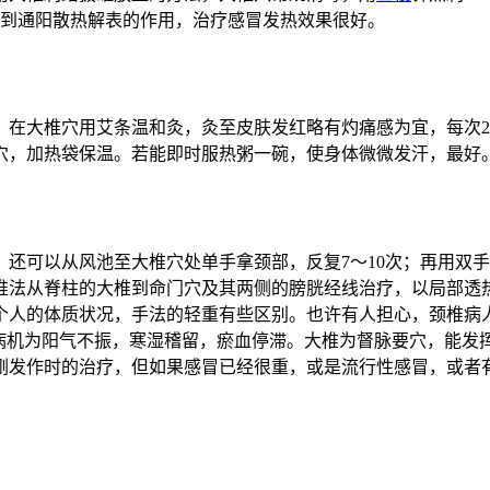
起到通阳散热解表的作用，治疗感冒发热效果很好。
，在大椎穴用艾条温和灸，灸至皮肤发红略有灼痛感为宜，每次2
椎穴，加热袋保温。若能即时服热粥一碗，使身体微微发汗，最好
还可以从风池至大椎穴处单手拿颈部，反复7～10次；再用双
推法从脊柱的大椎到命门穴及其两侧的膀胱经线治疗，以局部透
个人的体质状况，手法的轻重有些区别。也许有人担心，颈椎病
，病机为阳气不振，寒湿稽留，瘀血停滞。大椎为督脉要穴，能发
刚发作时的治疗，但如果感冒已经很重，或是流行性感冒，或者