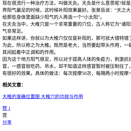
现在很流行一种治疗方法，叫做天灸。天灸是什么意思呢?就
界阳气最足的时候，这时候补阳效果最好。张景岳说：“天之
给那些身体里面缺少阳气的人再造一个“小太阳”。
在天灸当中，大椎穴是一个非常重要的穴位，古人称它为“诸
气非常足。
如果这样讲，你就以为大椎穴仅仅是补阳的，那可就大错特错
为此，所以称之为大椎。既然是老大，当然要起带头作用，一
其间起着中正调和的作用。
因为这个地方阳气很足，所以对于提高人体的免疫力，刺激抗
冒，一感冒就吃药、吊水，却不知道这样感冒暂时被压制住了
有很好的效果。具体的做法：每次按摩50次，每隔两小时按摩
相关文章：
大椎的准确位置图,大椎穴的功效与作用
赞
1
赏
分享