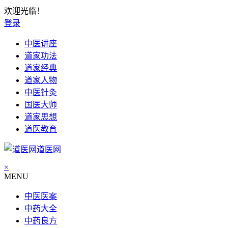
欢迎光临！
登录
中医讲座
道家功法
道家经典
道家人物
中医针灸
国医大师
道家思想
道医教育
道医网
×
MENU
中医医案
中药大全
中药良方