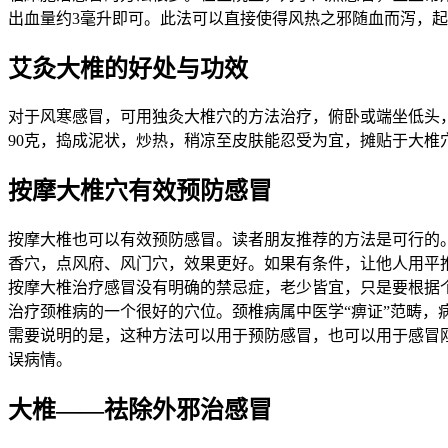
出血量约3毫升即可。此法可以直接使得风热之邪随血而泻，
艾灸大椎的好处与功效
对于风寒感冒，可用独灸大椎穴的方法治疗，俯卧或端坐低头
90克，捣成泥状，炒热，稍凉至皮肤能忍受为宜，摊贴于大
按摩大椎穴有效预防感冒
按摩大椎也可以有效预防感冒。读者朋友推荐的方法是可行的。
香穴，点风府、风门穴，效果更好。如果有条件，让他人用平
按摩大椎治疗感冒没有明确的禁忌症，老少皆宜，只是要根据
治疗颈椎病的一个很好的穴位。颈椎病属中医学“痹证”范畴
需要说明的是，这种方法可以用于预防感冒，也可以用于感冒
误病情。
大椎——祛除外邪治感冒