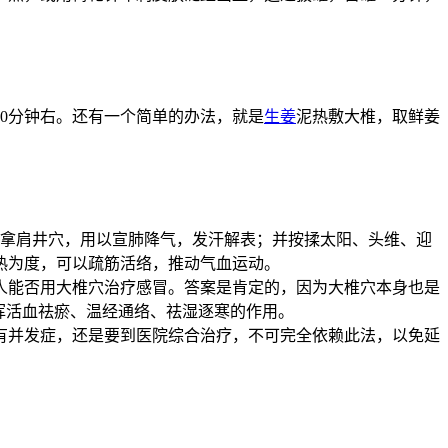
0分钟右。还有一个简单的办法，就是
生姜
泥热敷大椎，取鲜姜
。
手拿肩井穴，用以宣肺降气，发汗解表；并按揉太阳、头维、迎
热为度，可以疏筋活络，推动气血运动。
人能否用大椎穴治疗感冒。答案是肯定的，因为大椎穴本身也是
挥活血祛瘀、温经通络、祛湿逐寒的作用。
有并发症，还是要到医院综合治疗，不可完全依赖此法，以免延