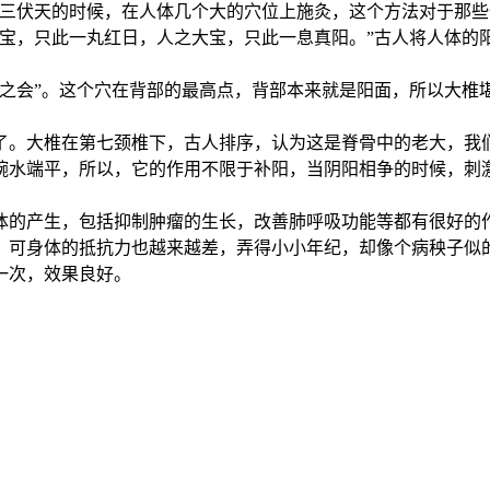
是三伏天的时候，在人体几个大的穴位上施灸，这个方法对于那
大宝，只此一丸红日，人之大宝，只此一息真阳。”古人将人体的
阳之会”。这个穴在背部的最高点，背部本来就是阳面，所以大椎
了。大椎在第七颈椎下，古人排序，认为这是脊骨中的老大，我
碗水端平，所以，它的作用不限于补阳，当阴阳相争的时候，刺
体的产生，包括抑制肿瘤的生长，改善肺呼吸功能等都有很好的
，可身体的抵抗力也越来越差，弄得小小年纪，却像个病秧子似
一次，效果良好。