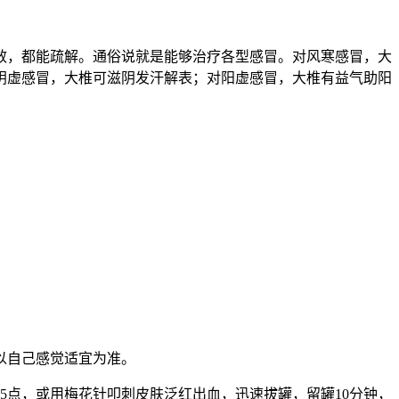
效，都能疏解。通俗说就是能够治疗各型感冒。对风寒感冒，大
阴虚感冒，大椎可滋阴发汗解表；对阳虚感冒，大椎有益气助阳
以自己感觉适宜为准。
～5点，或用梅花针叩刺皮肤泛红出血，迅速拔罐，留罐10分钟，