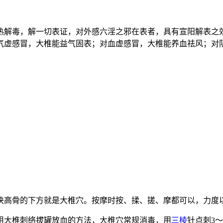
热解毒，解一切表证，对外感六淫之邪在表者，具有宣阳解表之
气虚感冒，大椎能益气固表；对血虚感冒，大椎能养血祛风；对
块高骨的下方就是大椎穴。按摩时按、揉、搓、摩都可以，力度
用大椎刺络拔罐放血的方法，大椎穴常规消毒，用
三棱
针点刺3