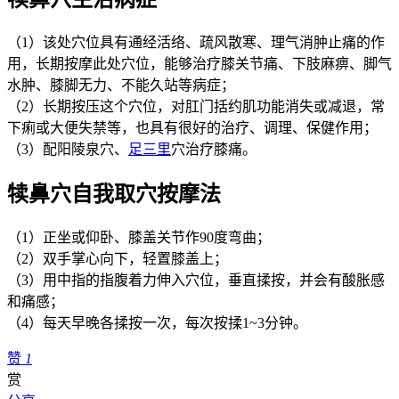
（1）该处穴位具有通经活络、疏风散寒、理气消肿止痛的作
用，长期按摩此处穴位，能够治疗膝关节痛、下肢麻痹、脚气
水肿、膝脚无力、不能久站等病症；
（2）长期按压这个穴位，对肛门括约肌功能消失或减退，常
下痢或大便失禁等，也具有很好的治疗、调理、保健作用；
（3）配阳陵泉穴、
足三里
穴治疗膝痛。
犊鼻穴自我取穴按摩法
（1）正坐或仰卧、膝盖关节作90度弯曲；
（2）双手掌心向下，轻置膝盖上；
（3）用中指的指腹着力伸入穴位，垂直揉按，并会有酸胀感
和痛感；
（4）每天早晚各揉按一次，每次按揉1~3分钟。
赞
1
赏