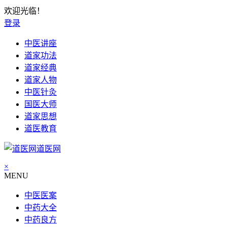
欢迎光临！
登录
中医讲座
道家功法
道家经典
道家人物
中医针灸
国医大师
道家思想
道医教育
道医网
×
MENU
中医医案
中药大全
中药良方