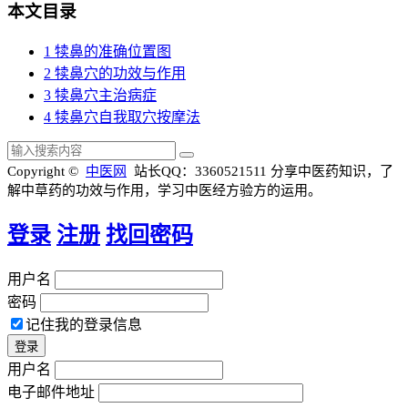
本文目录
1
犊鼻的准确位置图
2
犊鼻穴的功效与作用
3
犊鼻穴主治病症
4
犊鼻穴自我取穴按摩法
Copyright ©
中医网
站长QQ：3360521511
分享中医药知识，了
解中草药的功效与作用，学习中医经方验方的运用。
登录
注册
找回密码
用户名
密码
记住我的登录信息
用户名
电子邮件地址