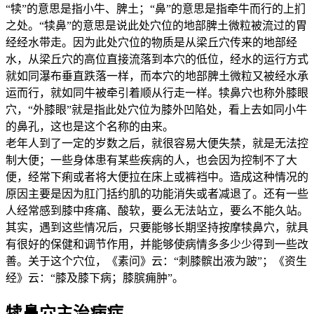
“犊”的意思是指小牛、脾土；“鼻”的意思是指牵牛而行的上扪
之处。“犊鼻”的意思是说此处穴位的地部脾土微粒被流过的胃
经经水带走。因为此处穴位的物质是从梁丘穴传来的地部经
水，从梁丘穴的高位直接流落到本穴的低位，经水的运行方式
就如同瀑布垂直跌落一样，而本穴的地部脾土微粒又被经水承
运而行，就如同牛被牵引着顺从行走一样。犊鼻穴也称外膝眼
穴，“外膝眼”就是指此处穴位为膝外凹陷处，看上去如同小牛
的鼻孔，这也是这个名称的由来。
老年人到了一定的岁数之后，就很容易大便失禁，就是无法控
制大便；一些身体患有某些疾病的人，也会因为控制不了大
便，经常下痢或者将大便拉在床上或裤裆中。造成这种情况的
原因主要是因为肛门括约肌的功能消失或者减退了。还有一些
人经常感到膝中疼痛、酸软，要么无法站立，要么不能久站。
其实，遇到这些情况后，只要能够长期坚持按摩犊鼻穴，就具
有很好的保健和调节作用，并能够使病情多多少少得到一些改
善。关于这个穴位，《素问》云：“刺膝髌出液为跛”；《资生
经》云：“膝及膝下病；膝膑痈肿”。
犊鼻穴主治病症