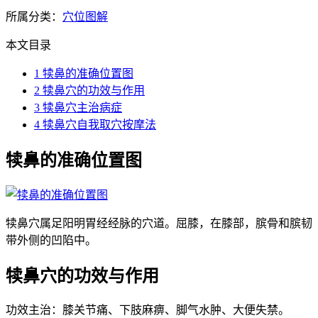
所属分类：
穴位图解
本文目录
1
犊鼻的准确位置图
2
犊鼻穴的功效与作用
3
犊鼻穴主治病症
4
犊鼻穴自我取穴按摩法
犊鼻的准确位置图
犊鼻穴属足阳明胃经经脉的穴道。屈膝，在膝部，膑骨和膑韧
带外侧的凹陷中。
犊鼻穴的功效与作用
功效主治：膝关节痛、下肢麻痹、脚气水肿、大便失禁。