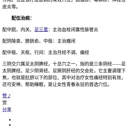
皮炎等。
配伍治病：
配中脘、内关、
足三里
：主治血栓闭塞性脉管炎
配阴陵泉、膀胱俞、中极：主治癃闭
配中极、天枢、行间：主治月经不调、痛经
三阴交穴属足太阴脾经，十总穴之一，指的是三条阴经——足
太阴脾经、足少阴肾经、足厥阴肝经的交会处，它主要调理下
焦，也就是肚脐以下的部位、其中对治疗女性痛经特别有效，
还可安神、帮助睡眠，是让女性青春永驻的首选穴位。
赞
2
赏
分享