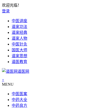
欢迎光临！
登录
中医讲座
道家功法
道家经典
道家人物
中医针灸
国医大师
道家思想
道医教育
道医网
×
MENU
中医医案
中药大全
中药良方