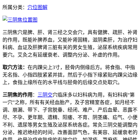
所属分类：
穴位图解
三阴焦穴是脾、肝、肾三经之交会穴，具有健脾、疏肝、补肾
的作用，既能补脾养血，又能补肾固精，滋阴柔肝，为治疗妇
科病、血证及肝脾肾三脏有关的男女生殖，泌尿系统疾病常用
要穴。艾灸之有延缓衰老、调整内分泌、补虚的作用。
取穴方法：
在内踝尖上3寸，胫骨内侧缘后方。将食指、中指
无名指、小指四肢紧紧并拢，然后于小指下缘紧贴内踝尖边缘
上，食指上缘所在的水平线与胫骨的后缘交点处取穴。
三阴焦的作用
：
三阴交
穴临床多以妇科病为用，有妇科病“第
一穴”之称，所有有关经血胎产，及子宫精室各症，如月经不
调、崩漏、带下、子宫脱垂、经闭、难产、产后血晕、恶露不
尽、不孕、更年期、遗精、阳痿、不育、阴茎痛、疝气、小便
不利、遗尿等男女生殖及泌尿系统各症。常灸三阴交能调整内
分泌，推迟绝经的时间，改善面部气色，有美容、延缓衰老的
作用。也是治疗皮肤病的有效穴位，如湿疹、荨麻疹、神经性