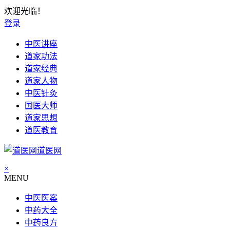
欢迎光临！
登录
中医讲座
道家功法
道家经典
道家人物
中医针灸
国医大师
道家思想
道医教育
道医网
×
MENU
中医医案
中药大全
中药良方