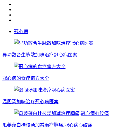
冠心病
异功散合生脉散加味治疗冠心病医案
冠心病的食疗偏方大全
温胆汤加味治疗冠心病医案
瓜蒌薤白桂枝汤加减治疗胸痛,冠心病心绞痛