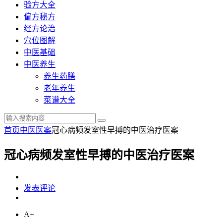
验方大全
偏方秘方
经方论治
穴位图解
中医基础
中医养生
养生药膳
老年养生
菜谱大全
首页
中医医案
冠心病频发室性早搏的中医治疗医案
冠心病频发室性早搏的中医治疗医案
发表评论
A+