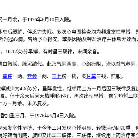
一月余，于1976年6月10日入院。
休息后缓解，伴乏力失眠。多次心电图检查均为频发室性早搏，
象，诊断为冠心病。曾给予心得安、苯妥因钠及钾盐治疗并休息无效而
2次/分，10-12次/分早搏，有时呈三联律，未闻杂音。
薄白微腻，脉沉结代。此乃气阴两虚，心络瘀阻，治以益气养阴
、
黄芪
一两、
党参
一两、
三七
粉一钱，炙
甘草
三钱，煎服。
搏减少为4-6次/分，呈阵发性，继续用上方一月后因三联律反复
慌累。但十余天后因天热睡眠不好，再次出现早搏，偶呈短暂三
上方一月余。未见复发。
昏加重三月，于1976年5月4日入院。
现频发室性早搏，于今年三月发现心悸明显，轻微活动即加重，
稍好转而出院，旋即又出现二联律、三联律，继续用上药治疗完