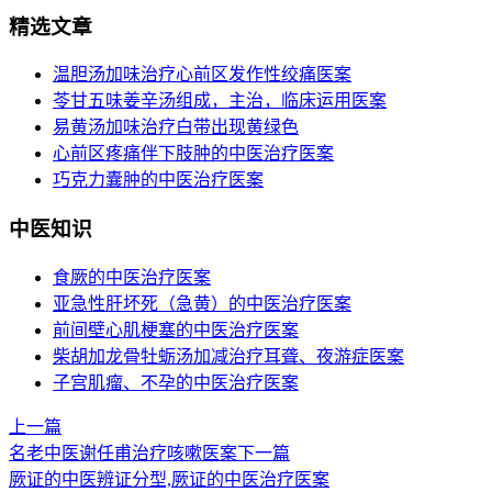
精选文章
温胆汤加味治疗心前区发作性绞痛医案
苓甘五味姜辛汤组成，主治，临床运用医案
易黄汤加味治疗白带出现黄绿色
心前区疼痛伴下肢肿的中医治疗医案
巧克力囊肿的中医治疗医案
中医知识
食厥的中医治疗医案
亚急性肝坏死（急黄）的中医治疗医案
前间壁心肌梗塞的中医治疗医案
柴胡加龙骨牡蛎汤加减治疗耳聋、夜游症医案
子宫肌瘤、不孕的中医治疗医案
上一篇
名老中医谢任甫治疗咳嗽医案
下一篇
厥证的中医辨证分型,厥证的中医治疗医案