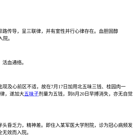
异路传导，呈三联律，并有室性并行心律存在。血胆固醇
入院。
，活血通络。
出现及心前区不适，故在7月17日加用北五味三钱、桂园肉一
联律，遂加大
五味子
剂量为五钱，到8月20日早搏消失，亦无自觉
伴头昏乏力，精神差。即住入某军医大学附院，诊为冠心病频发
全无效而入院。