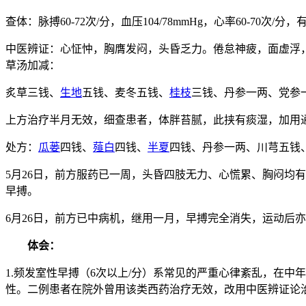
查体：脉搏60-72次/分，血压104/78mmHg，心率60-70
中医辨证：心怔忡，胸膺发闷，头昏乏力。倦怠神疲，面虚浮
草汤加减：
炙草三钱、
生地
五钱、麦冬五钱、
桂枝
三钱、丹参一两、党参
上方治疗半月无效，细查患者，体胖苔腻，此挟有痰湿，加用
处方：
瓜蒌
四钱、
薤白
四钱、
半夏
四钱、丹参一两、川芎五钱
5月26日，前方服药已一周，头昏四肢无力、心慌累、胸闷均有好
早搏。
6月26日，前方已中病机，继用一月，早搏完全消失，运动后
体会：
1.频发室性早搏（6次以上/分）系常见的严重心律紊乱，在
性。二例患者在院外曾用该类西药治疗无效，改用中医辨证论