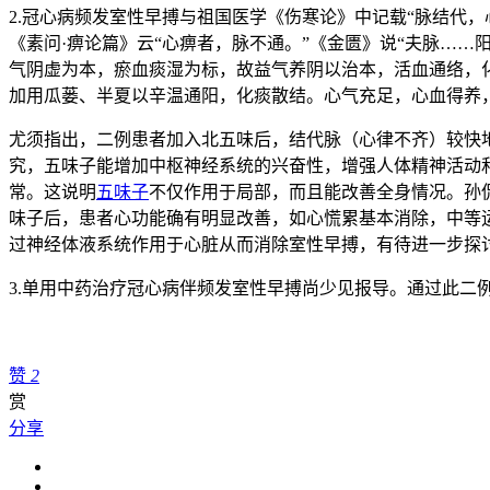
2.冠心病频发室性早搏与祖国医学《伤寒论》中记载“脉结代
《素问·痹论篇》云“心痹者，脉不通。”《金匮》说“夫脉…
气阴虚为本，瘀血痰湿为标，故益气养阴以治本，活血通络，
加用瓜蒌、半夏以辛温通阳，化痰散结。心气充足，心血得养
尤须指出，二例患者加入北五味后，结代脉（心律不齐）较快
究，五味子能增加中枢神经系统的兴奋性，增强人体精神活动
常。这说明
五味子
不仅作用于局部，而且能改善全身情况。孙
味子后，患者心功能确有明显改善，如心慌累基本消除，中等
过神经体液系统作用于心脏从而消除室性早搏，有待进一步探
3.单用中药治疗冠心病伴频发室性早搏尚少见报导。通过此二
赞
2
赏
分享