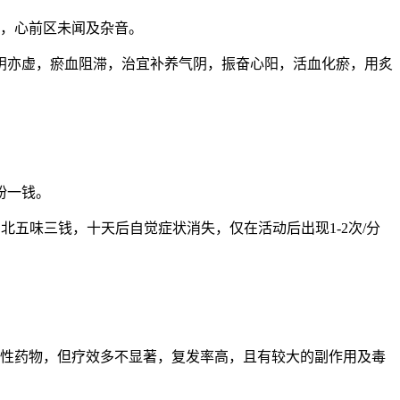
搏增加，心前区未闻及杂音。
阴亦虚，瘀血阻滞，治宜补养气阴，振奋心阳，活血化瘀，用炙
粉一钱。
加北五味三钱，十天后自觉症状消失，仅在活动后出现1-2次/分
律性药物，但疗效多不显著，复发率高，且有较大的副作用及毒