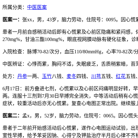
所属分类：
中医医案
医案一：
张xx，男，43岁，脑力劳动，住院号：0095。因心慌累
患者一月前自感稍活动后即有心慌累及心前区隐痛和紧闷感，
270mg%，甘油三酯100mg%，眼底视网膜动脉有硬化征
入院检查：脉博70-82/次分，血压110/80mmHg，心率70-8
中医辨证：心悸而累，胸闷不适，失眠疲乏，舌质稍紫暗，苔
处方：
丹参
一两、
玉竹
八钱、
麦冬
四钱、
川芎
五钱、
红花
五钱
6月17日：前方叠进七剂，心慌累以及心前区闷痛明显好转，早
两。连服十三剂到7月30日早搏完全消失，中等活动后稍有心
症状，较重活动后亦无心慌累。复查心电图正常出院。继续服
医案二：
孟x，男，52岁，脑力劳动，住院号：0065。因心慌头
患者于二年前开始感活动后心慌累，遂作心电图运动试验，出
室性早搏，给予苯妥因钠、心得宁及钾盐治疗半月后心律不齐