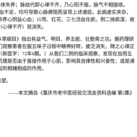
心体失养；脉结代即心律不齐，乃心阳不振，脉气不相接续。
，心血不足，均可导致心脉痹阻而呈现上述诸症。此病虚实夹杂，
参养心阴益心血；川芎、红花、三七活血化瘀。例二挟痰湿，故
（心律不齐）就消失。
本草纲目》指出有益气、明目、养五脏、壮筋骨之功。据药理研
们观察患者在服五味子过程中精神好转，疲乏消失，随之心律正
新医学：72年6期。）从我们二例的临床观察，发现在加用五
机理是否由于直接作用于心肌，影响其自律性和兴奋性；或是通
起的相辅相成的作用。
希望。
——本文摘自《重庆市老中医经验交流会资料选编 第2集》