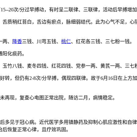
次/分，有15--20次/分过早搏动，有时呈二联律、三联律，活动后早
，舌质稍红苔白，舌边有瘀点，脉细弱结代。此为心气不足，心
一两、
降香
三钱、川芎五钱、
桃仁
、红花各三钱、三七粉一钱。
通阳化痰药。
、玉竹八钱、麦冬四钱、红花四钱、党参一两、黄芪一两、三七
转，但仍有2-8次/分早搏，偶现四联律。故于6月16日在上方
亦未再现，复查心电图正常出院，随访二月，病情稳定。
中年后多见于冠心病。近代医学多用镇静药及抑制心肌应激性和自
治后恢复正常心律，且疗效巩固。