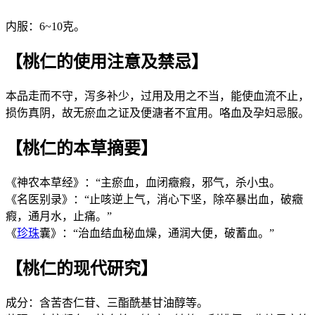
内服：6~10克。
【桃仁的使用注意及禁忌】
本品走而不守，泻多补少，过用及用之不当，能使血流不止，
损伤真阴，故无瘀血之证及便溏者不宜用。咯血及孕妇忌服。
【桃仁的本草摘要】
《神农本草经》：“主瘀血，血闭癥瘕，邪气，杀小虫。
《名医别录》：“止咳逆上气，消心下坚，除卒暴出血，破癥
瘕，通月水，止痛。”
《
珍珠
囊》：“治血结血秘血燥，通润大便，破蓄血。”
【桃仁的现代研究】
成分：含苦杏仁苷、三酯酰基甘油醇等。