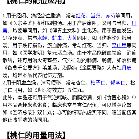
【桃仁的配伍应用】
1.用于经闭、痛经瘀血腹痛，常与
红花
、
当归
、
赤芍
等同用，
如《医宗金鉴》桃红四物汤。用于产后瘀阻，又可与当归、
川
芎
、炮姜等同用，如《傅青主女科》生化汤。用于蓄血发狂，
少腹硬满，常与
水蛭
、
虻虫
、
大黄
同用，如《伤寒论》抵当
汤。用于跌打损伤，瘀血肿痛，常与红花、当归、
穿山甲
等同
用，如《医学发明》复元活血汤。由于本品能破血祛瘀，消痈
散结，还可用治火毒壅盛，气滞血凝的肺痈、肠痈，如治肺痈
《备急千金要方》苇茎汤，治肠痈《金匮要略》大黄牡
丹皮
汤，均是本品代表配伍方剂。
2.用于阴虚血燥，津亏便秘，常与杏仁、
柏子仁
、
郁李仁
、松
子仁同用，如《世医得效方》五仁丸。
此外，本品还可用于气逆喘咳、胸膈痞满，如《食医心镜》单
用本品合粳米煮粥食；临床也常与杏仁配伍，可以增强疗效，
如《圣济总录》双仁丸；亦可酌情寒热虚实不同，适当配伍其
他止咳平喘的药同用。
【桃仁的用量用法】