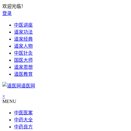
欢迎光临！
登录
中医讲座
道家功法
道家经典
道家人物
中医针灸
国医大师
道家思想
道医教育
道医网
×
MENU
中医医案
中药大全
中药良方