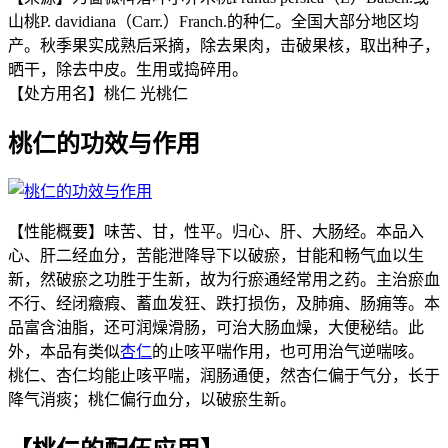
山桃P. davidiana（Carr.）Franch.的种仁。全国大部分地区均
产。秋季果实成熟后采摘，除去果肉，击破果核，取出种子，
晒干，除去中皮。生用或捣碎用。
【处方用名】桃仁 光桃仁
桃仁的功效与作用
【性能概要】味苦、甘，性平。归心、肝、大肠经。本品入
心、肝二经血分，苦能泄降导下以破瘀，甘能和畅气血以生
新，然破瘀之功胜于生新，故为行瘀通经常用之药。主治瘀血
不行、经闭癥瘕、蓄血发狂、跌打损伤，及肺痈、肠痈等。本
品富含油脂，还可润燥滑肠，可治大肠血燥，大便秘结。此
外，本品有类似
杏仁
的止咳平喘作用，也可用治气逆喘咳。
桃仁、杏仁均能止咳平喘，润肠通便，然杏仁偏于气分，长于
降气消痰；桃仁偏行血分，以破瘀生新。