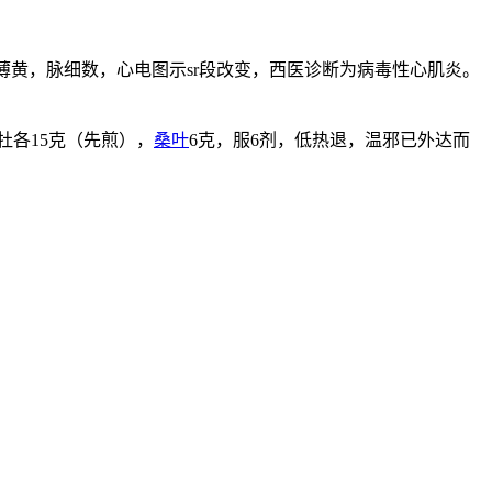
薄黄，脉细数，心电图示sr段改变，西医诊断为病毒性心肌炎。
牡各15克（先煎），
桑叶
6克，服6剂，低热退，温邪已外达而