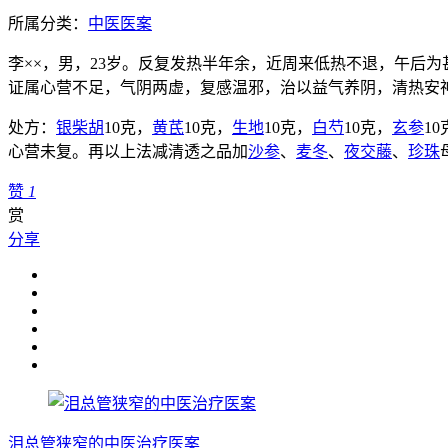
所属分类：
中医医案
李××，男，23岁。反复发热半年余，近周来低热不退，午后
证属心营不足，气阴两虚，复感温邪，治以益气养阴，清热安
处方：
银柴胡
10克，
黄芪
10克，
生地
10克，
白芍
10克，
玄参
10
心营未复。再以上法减清透之品加
沙参
、
麦冬
、
夜交藤
、
珍珠
赞
1
赏
分享
泪总管狭窄的中医治疗医案