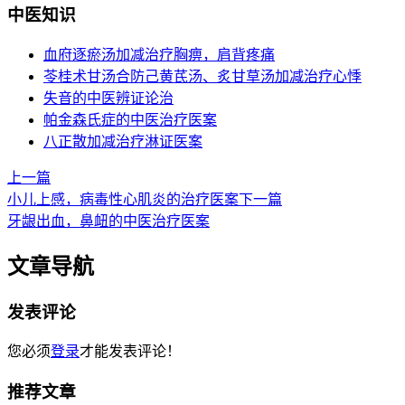
中医知识
血府逐瘀汤加减治疗胸痹，肩背疼痛
苓桂术甘汤合防己黄芪汤、炙甘草汤加减治疗心悸
失音的中医辨证论治
帕金森氏症的中医治疗医案
八正散加减治疗淋证医案
上一篇
小儿上感，病毒性心肌炎的治疗医案
下一篇
牙龈出血，鼻衄的中医治疗医案
文章导航
发表评论
您必须
登录
才能发表评论！
推荐文章