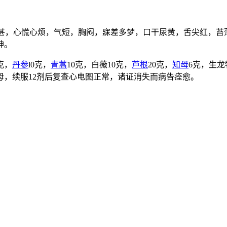
为甚，心慌心烦，气短，胸闷，寐差多梦，口干尿黄，舌尖红，苔
神。
克，
丹参
l0克，
青蒿
10克，白薇10克，
芦根
20克，
知母
6克，生龙
母，续服12剂后复查心电图正常，诸证消失而病告痊愈。