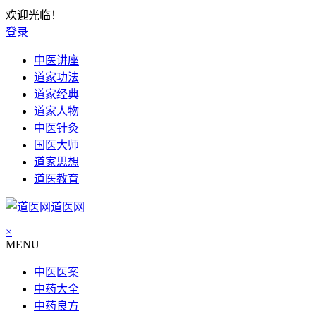
欢迎光临！
登录
中医讲座
道家功法
道家经典
道家人物
中医针灸
国医大师
道家思想
道医教育
道医网
×
MENU
中医医案
中药大全
中药良方