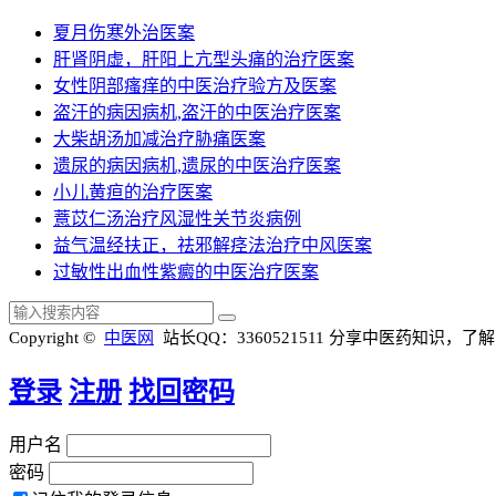
夏月伤寒外治医案
肝肾阴虚，肝阳上亢型头痛的治疗医案
女性阴部瘙痒的中医治疗验方及医案
盗汗的病因病机,盗汗的中医治疗医案
大柴胡汤加减治疗胁痛医案
遗尿的病因病机,遗尿的中医治疗医案
小儿黄疸的治疗医案
薏苡仁汤治疗风湿性关节炎病例
益气温经扶正，祛邪解痉法治疗中风医案
过敏性出血性紫癜的中医治疗医案
Copyright ©
中医网
站长QQ：3360521511
分享中医药知识，了解
登录
注册
找回密码
用户名
密码