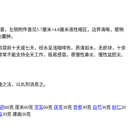
左侧附件查见5.7厘米×4.8厘米液性暗区，边界清晰，壁稍
力囊肿。
月提前十天或七天，经水呈浅咖啡色，质清如水，无瘀块，十余
常常不能支持全天工作，极易感冒。患慢性鼻炎、慢性盆腔炎、
施之法，以丸剂消息之。
药
60克 莲米60克
芡实
60克
茯苓
30克
党参
30克
白芍
30克
砂仁
20
虫
30克 建曲30克