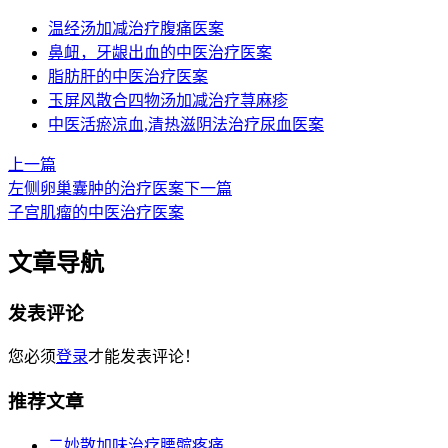
温经汤加减治疗腹痛医案
鼻衄，牙龈出血的中医治疗医案
脂肪肝的中医治疗医案
玉屏风散合四物汤加减治疗荨麻疹
中医活瘀凉血,清热滋阴法治疗尿血医案
上一篇
左侧卵巢囊肿的治疗医案
下一篇
子宫肌瘤的中医治疗医案
文章导航
发表评论
您必须
登录
才能发表评论！
推荐文章
二妙散加味治疗腰髋疼痛