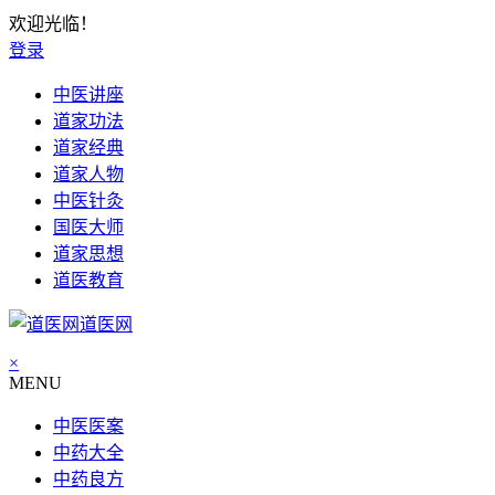
欢迎光临！
登录
中医讲座
道家功法
道家经典
道家人物
中医针灸
国医大师
道家思想
道医教育
道医网
×
MENU
中医医案
中药大全
中药良方