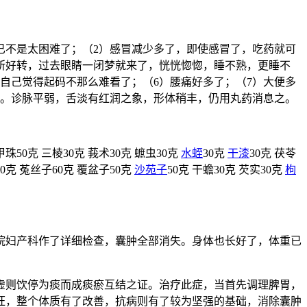
作已不是太困难了；（2）感冒减少多了，即使感冒了，吃药就可
所好转，过去眼睛一闭梦就来了，恍恍惚惚，睡不熟，更睡不
自己觉得起码不那么难看了；（6）腰痛好多了；（7）大便多
大。诊脉平弱，舌淡有红润之象，形体稍丰，仍用丸药消息之。
甲珠50克 三棱30克 莪术30克 蟅虫30克
水蛭
30克
干漆
30克 茯苓
30克 菟丝子60克 覆盆子50克
沙苑子
50克 干蟾30克 芡实30克
枸
去医院妇产科作了详细检查，囊肿全部消失。身体也长好了，体重已
虚则饮停为痰而成痰瘀互结之证。治疗此症，当首先调理脾胃，
旺，整个体质有了改善，抗病则有了较为坚强的基础，消除囊肿