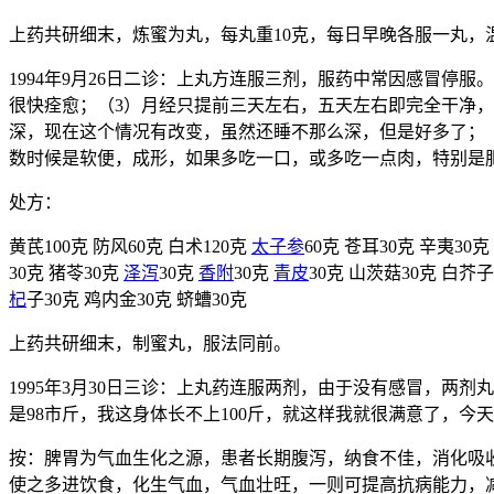
上药共研细末，炼蜜为丸，每丸重10克，每日早晚各服一丸，
1994年9月26日二诊：上丸方连服三剂，服药中常因感冒停
很快痊愈；（3）月经只提前三天左右，五天左右即完全干净
深，现在这个情况有改变，虽然还睡不那么深，但是好多了；（
数时候是软便，成形，如果多吃一口，或多吃一点肉，特别是肥
处方：
黄芪100克 防风60克 白术120克
太子参
60克 苍耳30克 辛夷30
30克 猪苓30克
泽泻
30克
香附
30克
青皮
30克 山茨菇30克 白芥子
杞
子30克 鸡内金30克 蛴螬30克
上药共研细末，制蜜丸，服法同前。
1995年3月30日三诊：上丸药连服两剂，由于没有感冒，两
是98市斤，我这身体长不上100斤，就这样我就很满意了，今
按：脾胃为气血生化之源，患者长期腹泻，纳食不佳，消化吸
使之多进饮食，化生气血，气血壮旺，一则可提高抗病能力，