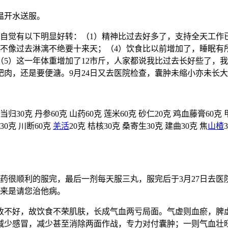
温开水送服。
服。自觉有以下明显好转：（1）精神比过去好多了，支持全天工
，不像过去淋漓不绝要十来天；（4）饮食比以前增加了，睡眠有
5）这一年体重增加了12市斤，人家都说我比过去长好些了，我
肉，还是要便溏。9月24日又去医院检查，囊肿未缩小亦未长
克 当归30克 丹参60克 山药60克 莲米60克 砂仁20克 鸡血藤膏60克 
30克 川断60克
羌活
20克 桔核30克 桑寄生30克 建曲30克 焦
山楂
剂丸药很顺利的服完，最后一剂每天服三丸，服完后于3月27日
天来是请您治他病。
收不好，故饮食不荣肌肤，长成气血两亏局面。气虚则血瘀，脾
减少感冒，减少甚至消除两面作战，专力对付囊肿；一则气血壮