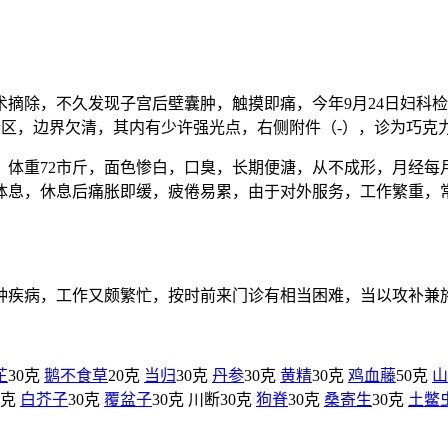
除，不久发现子宫后壁囊肿，触摸即痛，今年9月24日妇科检查，
液性暗区，边界欠清，其内有少许强光点，右侧附件（-），诊为巧克
，体重72市斤，面色惨白，口臭，长期便溏，从不成形，月经每
体息，休息后痛胀即缓，疲倦易累，由于对外服务，工作繁重，
种疾病，工作又颇繁忙，按时前来门诊有相当困难，当以攻补兼
芷
30克
鹅不食草
20克
当归
30克
丹参
30克
黄精
30克
鸡血藤
50克
山
0克
白芥子
30克
覆盆子
30克 川断30克
狗脊
30克
桑寄生
30克
土鳖