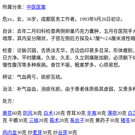
所属分类：
中医医案
危xx，女，36岁，成都医务工作者。1993年9月26日初诊。
自诉：去年二月妇科检查两侧卵巢巧克力囊肿，五月在医院手术摘
增厚，其内呈分隔状，子宫左侧后方探及4.7厘*×2.6厘米
检查：诊脉沉弱，舌质淡无华，舌边齿印甚多且深，形体瘦削
日方净。平时腰痛，久坐、久走、久立则痛胀加剧，必须躺下
慢性腹泻等多种疾病。食饮不振，眠差梦多，心烦易怒。
辨证：气血两亏，痰瘀互结。
治法：补气益血，消痰化瘀。由于患者体质极其虚弱，又患多
处方：
黄芪
60克
防风
30克
白术
120克 苍耳30克
辛夷
30克
薄荷
20克
白
克 干蟾30克
三棱
20克
莪术
20克
菟丝子
30克 黄药子30克
猪苓
3
鸡内金
30克 炒
麦芽
30克 炒
谷芽
30克