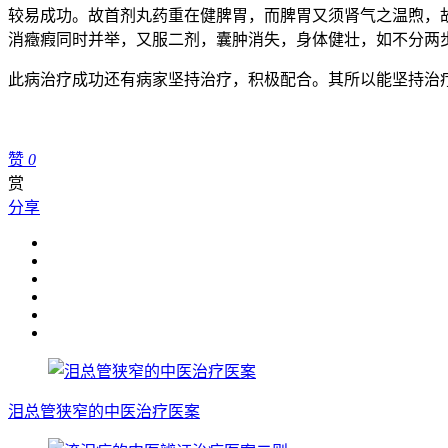
较易成功。故首剂丸药重在健脾胃，而脾胃又须肾气之温煦，
消癥瘕同时并举，又服二剂，囊肿消失，身体健壮，如不分两
此病治疗成功还有病家坚持治疗，积极配合。其所以能坚持治
赞
0
赏
分享
泪总管狭窄的中医治疗医案