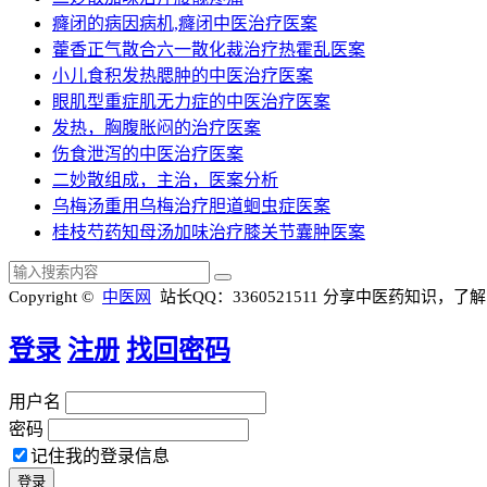
癃闭的病因病机,癃闭中医治疗医案
藿香正气散合六一散化裁治疗热霍乱医案
小儿食积发热腮肿的中医治疗医案
眼肌型重症肌无力症的中医治疗医案
发热，胸腹胀闷的治疗医案
伤食泄泻的中医治疗医案
二妙散组成，主治，医案分析
乌梅汤重用乌梅治疗胆道蛔虫症医案
桂枝芍药知母汤加味治疗膝关节囊肿医案
Copyright ©
中医网
站长QQ：3360521511
分享中医药知识，了解
登录
注册
找回密码
用户名
密码
记住我的登录信息