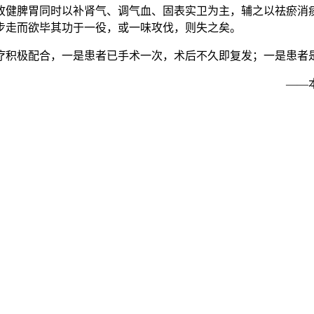
故健脾胃同时以补肾气、调气血、固表实卫为主，辅之以祛瘀消
步走而欲毕其功于一役，或一味攻伐，则失之矣。
疗积极配合，一是患者已手术一次，术后不久即复发；一是患者
——