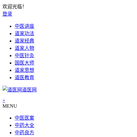
欢迎光临！
登录
中医讲座
道家功法
道家经典
道家人物
中医针灸
国医大师
道家思想
道医教育
道医网
×
MENU
中医医案
中药大全
中药良方