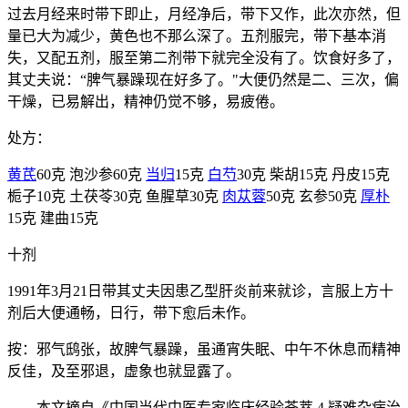
过去月经来时带下即止，月经净后，带下又作，此次亦然，但
量已大为减少，黄色也不那么深了。五剂服完，带下基本消
失，又配五剂，服至第二剂带下就完全没有了。饮食好多了，
其丈夫说：“脾气暴躁现在好多了。"大便仍然是二、三次，偏
干燥，已易解出，精神仍觉不够，易疲倦。
处方：
黄芪
60克 泡沙参60克
当归
15克
白芍
30克 柴胡15克 丹皮15克
栀子10克 土茯苓30克 鱼腥草30克
肉苁蓉
50克 玄参50克
厚朴
15克 建曲15克
十剂
1991年3月21日带其丈夫因患乙型肝炎前来就诊，言服上方十
剂后大便通畅，日行，带下愈后未作。
按：邪气鸱张，故脾气暴躁，虽通宵失眠、中午不休息而精神
反佳，及至邪退，虚象也就显露了。
——本文摘自《中国当代中医专家临床经验荟萃 4 疑难杂病治