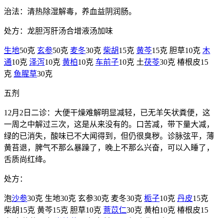
治法：清热除湿解毒，养血益阴润肠。
处方：龙胆泻肝汤合增液汤加味
生地
50克
玄参
50克
麦冬
30克
柴胡
15克
黄芩
15克 胆草10克
木
通
10克
泽泻
10克
黄柏
10克
车前子
10克 土
茯苓
30克 椿根皮15
克
鱼腥草
30克
五剂
12月2日二诊：大便干燥难解明显减轻，已无羊矢状粪便，这
一周之中解过三次，这是从来没有的。口苦减，带下量大减，
绿的已消失，酸味已不大闻得到，但仍很臭秽。诊脉弦平，薄
黄苔退，脾气不那么暴躁了，晚上不那么兴奋，可以入睡了，
舌质尚红绛。
处方：
泡
沙参
30克 生地30克 玄参30克 麦冬30克
栀子
10克
丹皮
15克
柴胡15克 黄芩15克 胆草10克
薏苡仁
30克 黄柏10克 椿根皮15