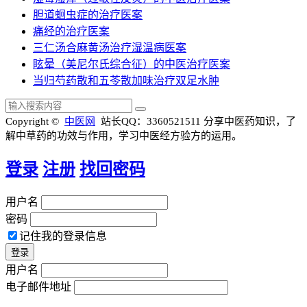
胆道蛔虫症的治疗医案
痛经的治疗医案
三仁汤合麻黄汤治疗湿温病医案
眩晕（美尼尔氏综合征）的中医治疗医案
当归芍药散和五苓散加味治疗双足水肿
Copyright ©
中医网
站长QQ：3360521511
分享中医药知识，了
解中草药的功效与作用，学习中医经方验方的运用。
登录
注册
找回密码
用户名
密码
记住我的登录信息
用户名
电子邮件地址