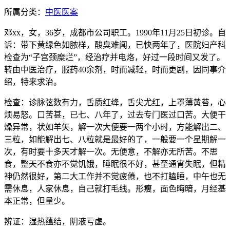
所属分类：
中医医案
邓xx，女，36岁，成都市公司职工。1990年11月25日初诊。自
诉：带下黄绿色如脓样，酸臭难闻，已快两年了，医院妇产科
检查为“子宫颈糜烂”，经治疗并电烙，好过一段时间又发了。
转由中医治疗，服药40余剂，时而减轻，时而更剧，因同事介
绍，特来求治。
检查：诊脉弦数有力，舌质红绛，舌尖尤红，上罩薄黄苔，心
烦易怒。口苦甚，已七、八年了，过去专门医过口苦。大便干
燥异常，状如羊矢，解一次大便要一两个小时，方能解出二、
三粒，如能解出七、八粒就是最好的了，一般要一个星期解一
次，有时要十多天才解一次。无便意，不解亦无所苦。不思
食，整天不食亦不觉饥饿，睡眠很不好，甚至通宵失眠，但精
神仍然很好，第二大工作并不觉疲倦，也不打瞌睡，中午也无
需休息，人家休息，自己就打毛线。形瘦，面色晦暗，月经基
本正常，但量少。
辨证：湿热蕴结，阴液亏虚。