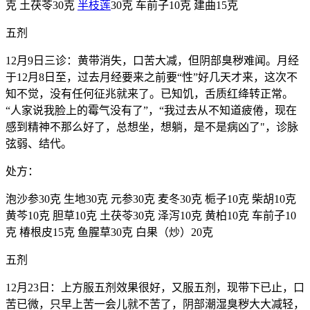
克 土茯苓30克
半枝莲
30克 车前子10克 建曲15克
五剂
12月9日三诊：黄带消失，口苦大减，但阴部臭秽难闻。月经
于12月8日至，过去月经要来之前要“性”好几天才来，这次不
知不觉，没有任何征兆就来了。已知饥，舌质红绛转正常。
“人家说我脸上的霉气没有了”，“我过去从不知道疲倦，现在
感到精神不那么好了，总想坐，想躺，是不是病凶了"，诊脉
弦弱、结代。
处方：
泡沙参30克 生地30克 元参30克 麦冬30克 栀子10克 柴胡10克
黄芩10克 胆草10克 土茯苓30克 泽泻10克 黄柏10克 车前子10
克 椿根皮15克 鱼腥草30克 白果（炒）20克
五剂
12月23日：上方服五剂效果很好，又服五剂，现带下已止，口
苦已微，只早上苦一会儿就不苦了，阴部潮湿臭秽大大减轻，