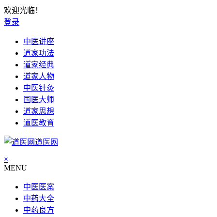
欢迎光临！
登录
中医讲座
道家功法
道家经典
道家人物
中医针灸
国医大师
道家思想
道医教育
道医网
×
MENU
中医医案
中药大全
中药良方