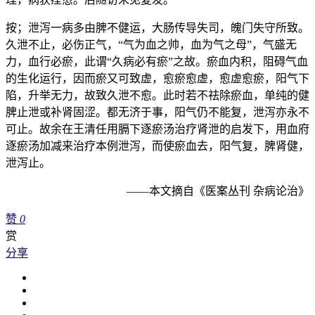
按；泄泻一病多由脾不健运，大肠传导失司，魄门失守所致。
久泄不止，必伤正气，“气为血之帅，血为气之母”，气盛无
力，血行必瘀，此谓“久病必有瘀”之故。瘀血内积，阻碍气血
的生化运行，因而瘀又可致虚，愈瘀愈虚，愈虚愈瘀，阳气下
陷，升举无力，故致久泄不愈。此时若不祛除瘀血，单纯的健
脾止泄或补肾固涩。都无济于事，阳气仍不能复，泄泻亦永不
可止。故余在王清任用膈下逐瘀汤治疗肾泄的启发下，用血府
逐瘀汤加减来治疗本例泄泻，而使瘀血去，阳气复，脾肾健，
泄泻止。
——本文摘自《医案丛刊 杂病论治》
赞
0
赏
分享