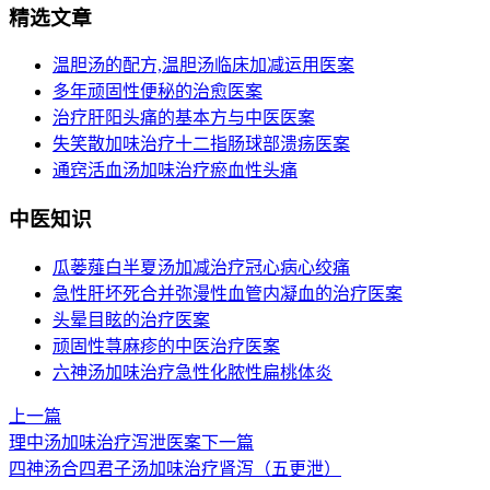
精选文章
温胆汤的配方,温胆汤临床加减运用医案
多年顽固性便秘的治愈医案
治疗肝阳头痛的基本方与中医医案
失笑散加味治疗十二指肠球部溃疡医案
通窍活血汤加味治疗瘀血性头痛
中医知识
瓜蒌薤白半夏汤加减治疗冠心病心绞痛
急性肝坏死合并弥漫性血管内凝血的治疗医案
头晕目眩的治疗医案
顽固性荨麻疹的中医治疗医案
六神汤加味治疗急性化脓性扁桃体炎
上一篇
理中汤加味治疗泻泄医案
下一篇
四神汤合四君子汤加味治疗肾泻（五更泄）