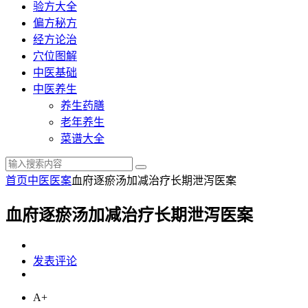
验方大全
偏方秘方
经方论治
穴位图解
中医基础
中医养生
养生药膳
老年养生
菜谱大全
首页
中医医案
血府逐瘀汤加减治疗长期泄泻医案
血府逐瘀汤加减治疗长期泄泻医案
发表评论
A+