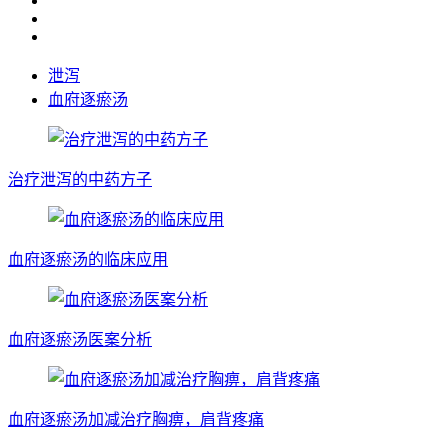
泄泻
血府逐瘀汤
治疗泄泻的中药方子
血府逐瘀汤的临床应用
血府逐瘀汤医案分析
血府逐瘀汤加减治疗胸痹，肩背疼痛