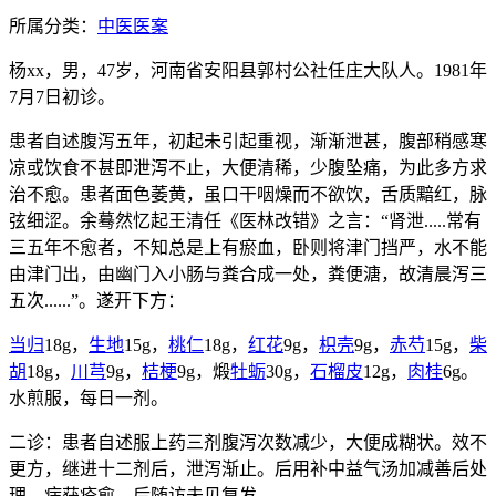
所属分类：
中医医案
杨xx，男，47岁，河南省安阳县郭村公社任庄大队人。1981年
7月7日初诊。
患者自述腹泻五年，初起未引起重视，渐渐泄甚，腹部稍感寒
凉或饮食不甚即泄泻不止，大便清稀，少腹坠痛，为此多方求
治不愈。患者面色萎黄，虽口干咽燥而不欲饮，舌质黯红，脉
弦细涩。余蓦然忆起王清任《医林改错》之言：“肾泄.....常有
三五年不愈者，不知总是上有瘀血，卧则将津门挡严，水不能
由津门出，由幽门入小肠与粪合成一处，粪便溏，故清晨泻三
五次......”。遂开下方：
当归
18g，
生地
15g，
桃仁
18g，
红花
9g，
枳壳
9g，
赤芍
15g，
柴
胡
18g，
川芎
9g，
桔梗
9g，煅
牡蛎
30g，
石榴皮
12g，
肉桂
6g。
水煎服，每日一剂。
二诊：患者自述服上药三剂腹泻次数减少，大便成糊状。效不
更方，继进十二剂后，泄泻渐止。后用补中益气汤加减善后处
理，病获痊愈。后随访未见复发。