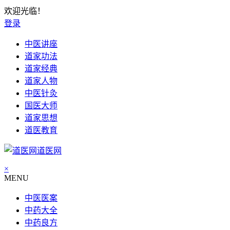
欢迎光临！
登录
中医讲座
道家功法
道家经典
道家人物
中医针灸
国医大师
道家思想
道医教育
道医网
×
MENU
中医医案
中药大全
中药良方