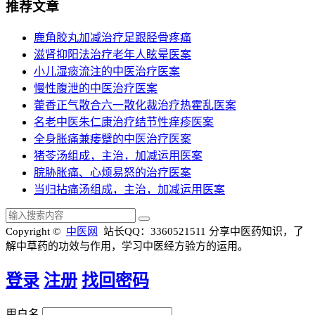
推荐文章
鹿角胶丸加减治疗足跟胫骨疼痛
滋肾抑阳法治疗老年人眩晕医案
小儿湿痰流注的中医治疗医案
慢性腹泄的中医治疗医案
藿香正气散合六一散化裁治疗热霍乱医案
名老中医朱仁康治疗结节性痒疹医案
全身胀痛兼痿躄的中医治疗医案
猪苓汤组成，主治，加减运用医案
脘胁胀痛、心烦易怒的治疗医案
当归拈痛汤组成，主治，加减运用医案
Copyright ©
中医网
站长QQ：3360521511
分享中医药知识，了
解中草药的功效与作用，学习中医经方验方的运用。
登录
注册
找回密码
用户名