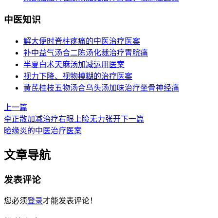
中医知识
解大便时脊柱疼痛的中医治疗医案
补中益气汤合二陈汤化裁治疗胃脘痛
半夏白术天麻汤加减运用医案
视力下降、视物模糊的治疗医案
黄芪桂枝五物汤合乌头汤加味治疗坐骨神经痛
上一篇
牵正散加减治疗右眼上睑无力张开
下一篇
睑缘炎的中医治疗医案
文章导航
发表评论
您必须
登录
才能发表评论！