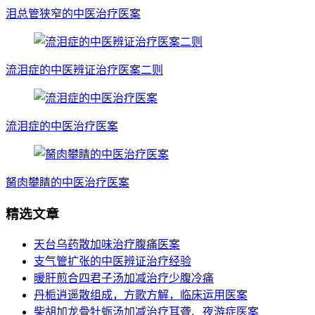
泪总管狭窄的中医治疗医案
流泪症的中医辨证治疗医案二则
流泪症的中医治疗医案
胬肉攀睛的中医治疗医案
精选文章
天台乌药散加味治疗腹痛医案
支气管扩张的中医辨证治疗经验
暖肝煎合四君子汤加减治疗少腹冷痛
丹栀逍遥散组成，方歌方解，临床运用医案
柴胡加龙骨牡蛎汤加减治疗耳聋、夜游症医案