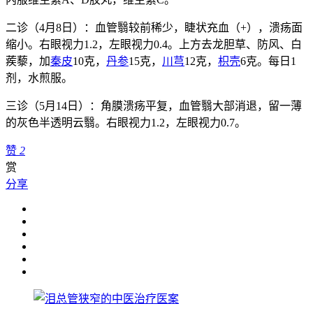
二诊（4月8日）：血管翳较前稀少，睫状充血（+），溃疡面
缩小。右眼视力1.2，左眼视力0.4。上方去龙胆草、防风、白
蒺藜，加
秦皮
10克，
丹参
15克，
川芎
12克，
枳壳
6克。每日1
剂，水煎服。
三诊（5月14日）：角膜溃疡平复，血管翳大部消退，留一薄
的灰色半透明云翳。右眼视力1.2，左眼视力0.7。
赞
2
赏
分享