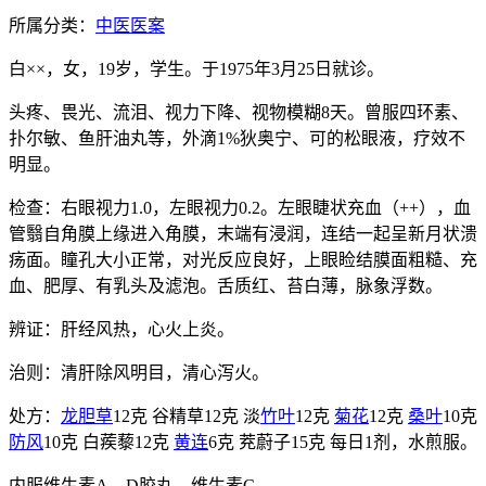
所属分类：
中医医案
白××，女，19岁，学生。于1975年3月25日就诊。
头疼、畏光、流泪、视力下降、视物模糊8天。曾服四环素、
扑尔敏、鱼肝油丸等，外滴1%狄奥宁、可的松眼液，疗效不
明显。
检查：右眼视力1.0，左眼视力0.2。左眼睫状充血（++），血
管翳自角膜上缘进入角膜，末端有浸润，连结一起呈新月状溃
疡面。瞳孔大小正常，对光反应良好，上眼睑结膜面粗糙、充
血、肥厚、有乳头及滤泡。舌质红、苔白薄，脉象浮数。
辨证：肝经风热，心火上炎。
治则：清肝除风明目，清心泻火。
处方：
龙胆草
12克 谷精草12克 淡
竹叶
12克
菊花
12克
桑叶
10克
防风
10克 白蒺藜12克
黄连
6克 茺蔚子15克 每日1剂，水煎服。
内服维生素A、D胶丸，维生素C。