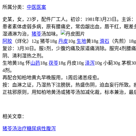
所属分类：
中医医案
史某，女，23岁，配件厂工人。初诊：1981年3月23日。
患者素体虚弱多病，原有腰痛史，常齿龈出血，唇干红，眠差
湿通淋为治，
猪苓
汤加味。
阿胶
（烊化）12g 猪苓18g
丹皮
10g
生地
黄18g
滑石
（先煎）18
复诊：3月30日。服1剂，少腹灼痛及尿道痛消除。服完4剂
阴、清利湿热之剂。
生地黄18g 怀
山药
18g
茯苓
18g 丹皮10g
泽泻
10g 小蓟30g 茅根3
4剂。
再配合知柏地黄丸早晚服用，1周后诸恙痊愈。
按：血淋之证，乃湿热下注膀胱，热盛伤阴，迫血妄行所致。
正祛邪原则，用知柏地黄汤或猪苓汤加减化裁，标本兼治，最
相关文章：
猪苓汤治疗糖尿病性腹泻