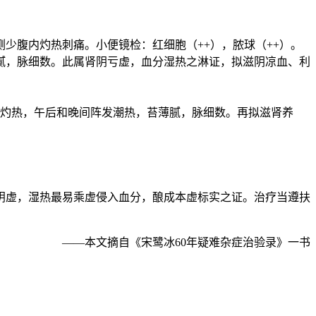
侧少腹内灼热刺痛。小便镜检：红细胞（++），脓球（++）。
腻，脉细数。此属肾阴亏虚，血分湿热之淋证，拟滋阴凉血、利
口灼热，午后和晚间阵发潮热，苔薄腻，脉细数。再拟滋肾养
阴虚，湿热最易乘虚侵入血分，酿成本虚标实之证。治疗当遵扶
——本文摘自《宋鹭冰60年疑难杂症治验录》一书