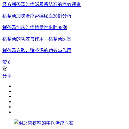
经方猪苓汤治疗泌尿系结石的疗效观察
猪苓汤加味治疗肾癌尿血30例分析
猪苓汤加味治疗特发性水肿96例
猪苓汤的功效与作用，猪苓汤医案
猪苓汤方歌，猪苓汤的功效与作用
赞
0
赏
分享