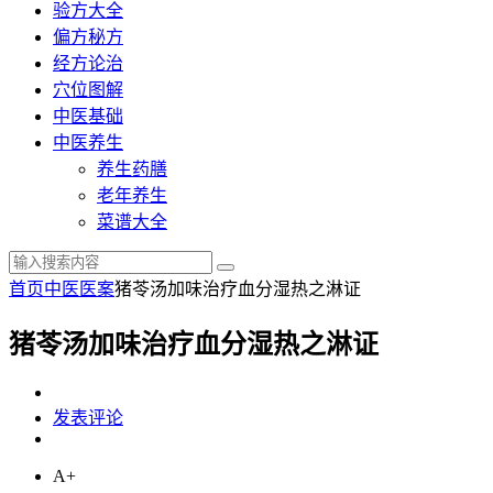
验方大全
偏方秘方
经方论治
穴位图解
中医基础
中医养生
养生药膳
老年养生
菜谱大全
首页
中医医案
猪苓汤加味治疗血分湿热之淋证
猪苓汤加味治疗血分湿热之淋证
发表评论
A+