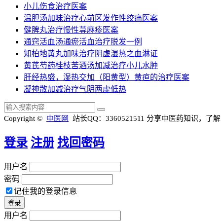
小儿伤食治疗医案
温胆汤加味治疗心前区发作性绞痛医案
健脾丸治疗慢性荨麻疹医案
通窍活血汤通瘀活血治疗脱发一例
知柏地黄丸加味治疗阴虚湿热之血淋证
黄芪芍药桂枝苦酒汤加减治疗小儿水肿
肝经热盛，湿热交加（阳黄型）黄疸的治疗医案
凝神散加减治疗气阴两虚低热
Copyright ©
中医网
站长QQ：3360521511
分享中医药知识，了解
登录
注册
找回密码
用户名
密码
记住我的登录信息
用户名