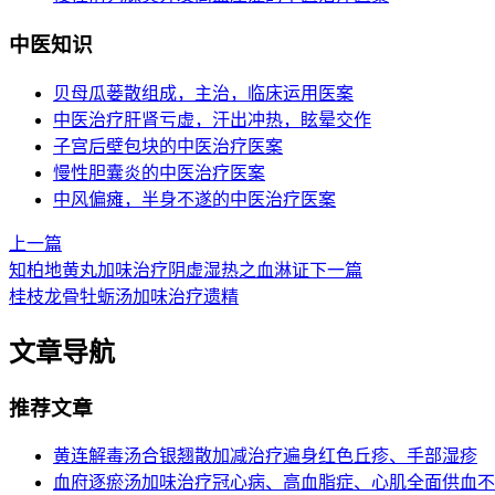
中医知识
贝母瓜蒌散组成，主治，临床运用医案
中医治疗肝肾亏虚，汗出冲热，眩晕交作
子宫后壁包块的中医治疗医案
慢性胆囊炎的中医治疗医案
中风偏瘫，半身不遂的中医治疗医案
上一篇
知柏地黄丸加味治疗阴虚湿热之血淋证
下一篇
桂枝龙骨牡蛎汤加味治疗遗精
文章导航
推荐文章
黄连解毒汤合银翘散加减治疗遍身红色丘疹、手部湿疹
血府逐瘀汤加味治疗冠心病、高血脂症、心肌全面供血不