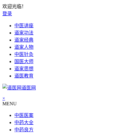
欢迎光临！
登录
中医讲座
道家功法
道家经典
道家人物
中医针灸
国医大师
道家思想
道医教育
道医网
×
MENU
中医医案
中药大全
中药良方