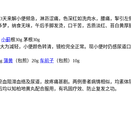
主诉：3天来解小便频急，淋沥涩痛，色深红如洗肉水，腰痛，掣引左
多梦，纳食无味，午后手脚发烫，口干苦，舌质淡红、苔白黄厚
g
小蓟
根30g 茅根30g
腰痛大为减轻，小便颜色转清，镜检完全正常。现小便时仍感尿道
0g
蒲黄
（包煎）20g
车前子
（包煎）10g
瘀血阻滞血络及尿道，故疼痛甚剧。两例患者病情相似，均素体
后均以知柏地黄丸配合服用，有巩固疗效、防止复发之功。