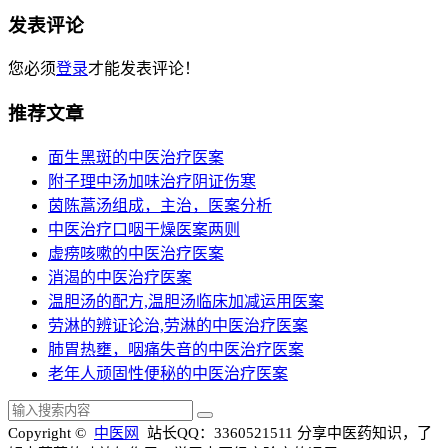
发表评论
您必须
登录
才能发表评论！
推荐文章
面生黑斑的中医治疗医案
附子理中汤加味治疗阴证伤寒
茵陈蒿汤组成，主治，医案分析
中医治疗口咽干燥医案两则
虚痨咳嗽的中医治疗医案
消渴的中医治疗医案
温胆汤的配方,温胆汤临床加减运用医案
劳淋的辨证论治,劳淋的中医治疗医案
肺胃热壅，咽痛失音的中医治疗医案
老年人顽固性便秘的中医治疗医案
Copyright ©
中医网
站长QQ：3360521511
分享中医药知识，了