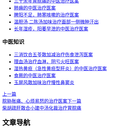
三十余年胃脘痛的中医治疗医案
肺痈的中医治疗医案
脾阳不足，肺寒咳嗽的治疗医案
温胆汤,二陈汤加味治疗面部一侧微肿汗出
长年湿疹，阳萎早泄的中医治疗医案
中医知识
三消饮合五苓散加减治疗伤食泄泻医案
理血汤治疗血淋，阴亏火旺医案
湿热黄疸（急性黄疸型肝炎）的中医治疗医案
食厥的中医治疗医案
玉屏风散加味治疗慢性鼻窦炎
上一篇
脘胁胀痛、心烦易怒的治疗医案
下一篇
柴胡疏肝散合小建中汤化裁治疗胃脘痛
文章导航