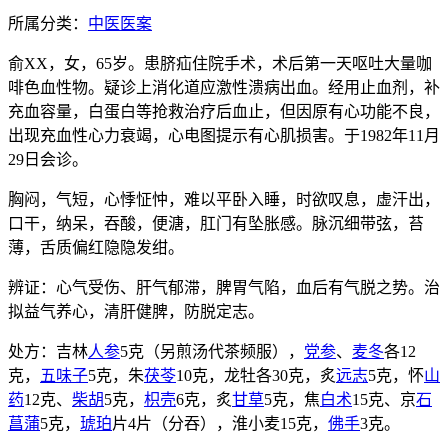
所属分类：
中医医案
俞XX，女，65岁。患脐疝住院手术，术后第一天呕吐大量咖
啡色血性物。疑诊上消化道应激性溃病出血。经用止血剂，补
充血容量，白蛋白等抢救治疗后血止，但因原有心功能不良，
出现充血性心力衰竭，心电图提示有心肌损害。于1982年11月
29日会诊。
胸闷，气短，心悸怔忡，难以平卧入睡，时欲叹息，虚汗出，
口干，纳呆，吞酸，便溏，肛门有坠胀感。脉沉细带弦，苔
薄，舌质偏红隐隐发绀。
辨证：心气受伤、肝气郁滞，脾胃气陷，血后有气脱之势。治
拟益气养心，清肝健脾，防脱定志。
处方：吉林
人参
5克（另煎汤代茶频服），
党参
、
麦冬
各12
克，
五味子
5克，朱
茯苓
10克，龙牡各30克，炙
远志
5克，怀
山
药
12克、
柴胡
5克，
枳壳
6克，炙
甘草
5克，焦
白术
15克、京
石
菖蒲
5克，
琥珀
片4片（分吞），淮小麦15克，
佛手
3克。