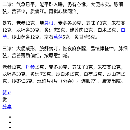
二诊：气急已平，能平卧入睡，仍有心悸，大便未实。脉细
弦，舌苔少，质偏红。再拟心脾同治。
处方：党参12克，煨
葛根
，麦冬各10克，五味子3克，朱茯苓
12克，龙牡各30克，炙远志5克，建莲肉12克，白术15克，
白
芍
、炒山药各12克，京石
菖蒲
5克，炙甘草5克。
三诊：大便成形，脘舒纳叮，惟夜麻多醒，易惊悸怔忡。脉细
弦，舌苔薄质偏红，按原意加减。
党参12克、
丹参
15克，麦冬10克，五味子3克，朱茯苓12克，
龙牡各30克，炙远志5克、炒白术15克，白芍12克，炒山药15
克，炒枣仁6克，琥珀片4片（分吞）。连服7剂，康复出院。
赞
0
赏
分享