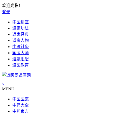
欢迎光临！
登录
中医讲座
道家功法
道家经典
道家人物
中医针灸
国医大师
道家思想
道医教育
道医网
×
MENU
中医医案
中药大全
中药良方