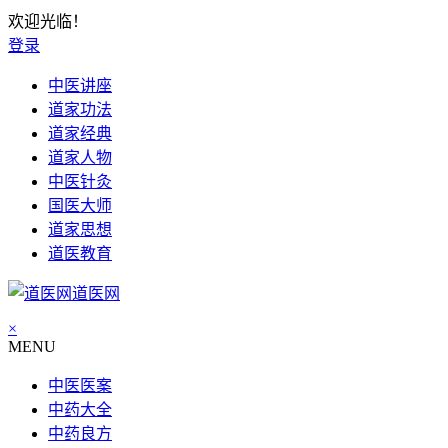
欢迎光临！
登录
中医讲座
道家功法
道家经典
道家人物
中医针灸
国医大师
道家思想
道医教育
道医网
×
MENU
中医医案
中药大全
中药良方