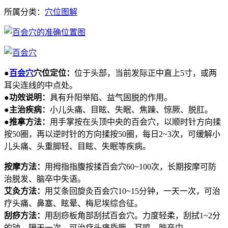
所属分类：
穴位图解
●
百会穴
穴位定位：
位于头部，当前发际正中直上5寸，或两
耳尖连线的中点处。
●功效说明：
具有升阳举陷、益气固脱的作用。
●主治疾病：
小儿头痛、目眩、失眠、焦躁、惊厥、脱肛。
●推拿方法：
用手掌按在头顶中央的百会穴，以顺时针方向揉
按50圈，再以逆时针的方向揉按50圈，每日2~3次，可缓解小
儿头痛、头重脚轻、目眩、失眠等疾病。
按摩方法：
用拇指指腹按揉百会穴60~100次，长期按摩可防
治脱发、脑卒中失语。
艾灸方法：
用艾条回旋灸百会穴10~15分钟，一天一次，可治
疗头痛、鼻塞、眩晕、梅尼埃综合征。
刮痧方法：
用刮痧板角部刮拭百会穴。力度轻柔，刮拭1~2分
的钟，隔天一次，可治疗头痛昏厥、耳鸣、脑卒中。