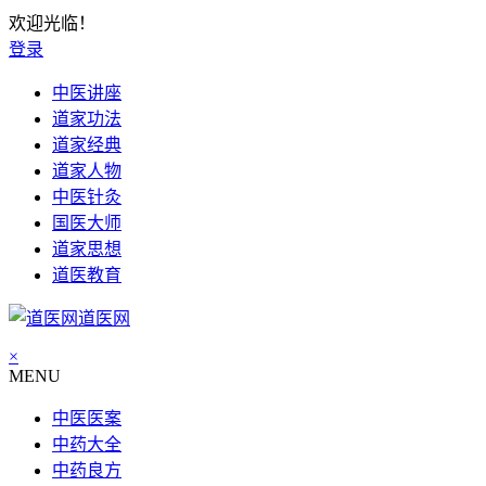
欢迎光临！
登录
中医讲座
道家功法
道家经典
道家人物
中医针灸
国医大师
道家思想
道医教育
道医网
×
MENU
中医医案
中药大全
中药良方