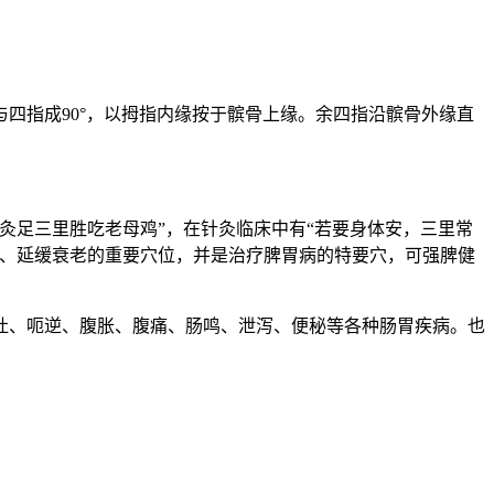
四指成90°，以拇指内缘按于髌骨上缘。余四指沿髌骨外缘直
灸足三里胜吃老母鸡”，在针灸临床中有“若要身体安，三里常
体、延缓衰老的重要穴位，并是治疗脾胃病的特要穴，可强脾健
吐、呃逆、腹胀、腹痛、肠鸣、泄泻、便秘等各种肠胃疾病。也