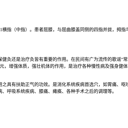
1横指（中指）。患者屈膝，与屈曲膝盖同侧的四指并拢，拇指与
保健灸还是治疗灸皆有重要的作用。在民间有广为流传的歌谣“常
培元，增强体质，强壮机体的作用，是治疗各种慢性病及强身健
用之具有扶助正气的功效。是消化系统疾病首选穴，如胃痛、呕
病、呼吸系统疾病、膝痛、瘫痪、各种手术之后的调理等。