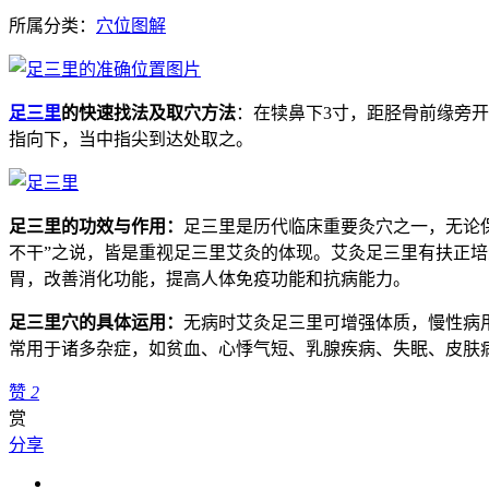
所属分类：
穴位图解
足三里
的快速找法及取穴方法
：在犊鼻下3寸，距胫骨前缘旁开
指向下，当中指尖到达处取之。
足三里的功效与作用：
足三里是历代临床重要灸穴之一，无论
不干”之说，皆是重视足三里艾灸的体现。艾灸足三里有扶正
胃，改善消化功能，提高人体免疫功能和抗病能力。
足三里穴的具体运用：
无病时艾灸足三里可增强体质，慢性病
常用于诸多杂症，如贫血、心悸气短、乳腺疾病、失眠、皮肤
赞
2
赏
分享