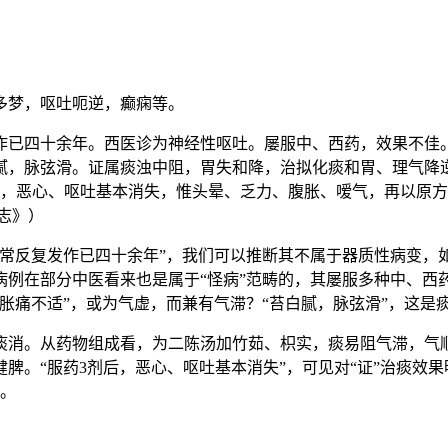
多梦，呕吐呃逆，癫痫等。
发作已四十余年。西医诊为神经性呕吐。屡服中、西药，效果不佳
，脉弦滑。证属痰浊中阻，胃失和降，治拟化痰和胃、理气降逆。
剂后，恶心、呕吐基本消失，惟头晕、乏力、腹胀、嗳气，再以原
志》）
经常反复发作已四十余年”，我们可以推断其不属于器质性病变，
在部分中医看来也是属于“怪病”范畴的，其屡服多种中、西药，
胀痛不适”，或为气虚，而兼有气滞？“苔白腻，脉弦滑”，这是痰
痰消。从药物组成看，为二陈汤加竹茹、枳实，痰易阻气滞，气
脾。“服药3剂后，恶心、呕吐基本消失”，可见对“证”治痰效果
愈。