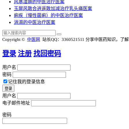
风寒湿痹的中医治疗医案
玉屏风散合逍遥散加减治疗乳头痛医案
痢疾（慢性菌痢）的中医治疗医案
消渴的中医治疗医案
Copyright ©
中医网
站长QQ：3360521511
分享中医药知识，了解
登录
注册
找回密码
用户名
密码
记住我的登录信息
用户名
电子邮件地址
密码