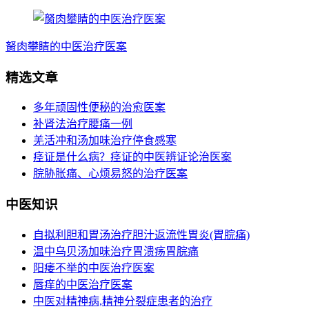
胬肉攀睛的中医治疗医案
精选文章
多年顽固性便秘的治愈医案
补肾法治疗腰痛一例
羌活冲和汤加味治疗停食感寒
痉证是什么病？痉证的中医辨证论治医案
脘胁胀痛、心烦易怒的治疗医案
中医知识
自拟利胆和胃汤治疗胆汁返流性胃炎(胃脘痛)
温中乌贝汤加味治疗胃溃疡胃脘痛
阳痿不举的中医治疗医案
唇痒的中医治疗医案
中医对精神病,精神分裂症患者的治疗