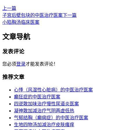
上一篇
子宫后壁包块的中医治疗医案
下一篇
小陷胸汤临床医案
文章导航
发表评论
您必须
登录
才能发表评论！
推荐文章
心悸（风湿性心脏病）的中医治疗医案
癫狂症的中医治疗医案
四逆散加味治疗慢性尿道炎医案
凝神散加减治疗气阴两虚低热
气郁结胸（癫痫症）的中医治疗医案
生地四物汤加减治疗皮肤瘙痒