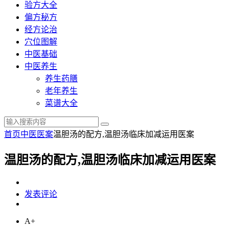
验方大全
偏方秘方
经方论治
穴位图解
中医基础
中医养生
养生药膳
老年养生
菜谱大全
首页
中医医案
温胆汤的配方,温胆汤临床加减运用医案
温胆汤的配方,温胆汤临床加减运用医案
发表评论
A+