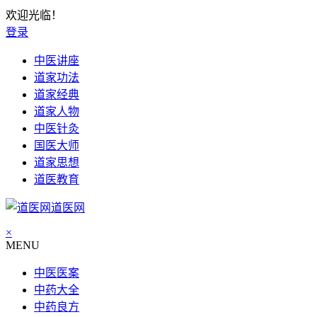
欢迎光临！
登录
中医讲座
道家功法
道家经典
道家人物
中医针灸
国医大师
道家思想
道医教育
道医网
×
MENU
中医医案
中药大全
中药良方