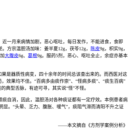
。近一月来病情加剧，恶心呕吐，每日发作，不能进食，食即
方宗温胆汤加味：姜半夏12g，茯苓12g，
陈皮
9g，枳实9g，
方加
大腹皮
6g、
葛根
9g。服药5剂，恶心、呕吐全止，余症亦基本
如果是器质性病变，四十余年的时间总该查出来的。而西医对这
效果均不佳。“百病多由痰作崇”、“怪病多痰”、“痰生百病”
的典型舌脉，有迹可寻，其实说“怪”不怪。
顺痰自消，因此，温胆汤对各种痰证都有一定疗效。本例患者病
明显。“头晕、乏力、腹胀、嗳气”，痰阻气滞而清阳不升之证
——本文摘自《方剂学案例分析》