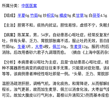
所属分类：
中医医案
【组成】
半夏
6g
竹茹
6g 炒
枳实
6g
橘皮
9g 炙
甘草
3g 白
茯苓
4.5g
【主治】胆胃不和，痰热内扰证。胆怯易惊，虚烦不宁，失眠
【病案】陈某某，男，54岁。自幼患恶心呕吐症，经常反复
吐，伴有头晕、乏力、胃脘部胀痛不适，服止吐药无效，苔白腻
竹茹6g，
生姜
3片，
大枣
4枚，
佩兰
10g，生
麦芽
12g。服药3
消除。后改用香砂六君子九调理而愈。 （摘自《上海中医药杂
【分析】本病患者以呕吐为主症，且是“自幼患恶心呕吐症，
种不属器质性病变的病症往往束手无策，只能是对症处理。该病例
等等，该病例患者神经性呕吐即是一例。“头晕、乏力、胃脘部
温胆汤疏泄肝胆，调畅气机，清化痰热，和胃降逆，从而郁解
程长，浊气更甚，故而加生麦芽、佩兰以消食化浊，大枣益气健
可见，故加大腹皮以行气利水，葛根以升清阳又5剂而基本痊