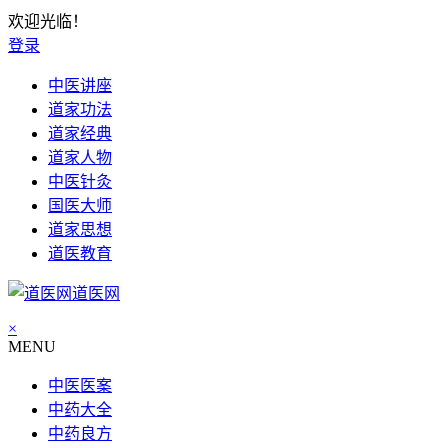
欢迎光临！
登录
中医讲座
道家功法
道家经典
道家人物
中医针灸
国医大师
道家思想
道医教育
道医网
×
MENU
中医医案
中药大全
中药良方