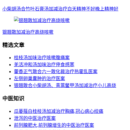
小柴胡汤合竹叶石膏汤加减治疗白天精神不好晚上精神好
银翘散加减治疗高烧咳嗽
精选文章
桂枝汤加味治疗咳嗽腹痛案
羌活冲和汤加味治疗停食感寒
藿香正气散合六一散化裁治疗热霍乱医案
左侧卵巢囊肿的治疗医案
银翘散合小柴胡汤、青蒿鳖甲汤加减治疗小儿高烧
中医知识
瓜蒌薤白桂枝汤加减治疗胸痛,冠心病心绞痛
泄泻的中医治疗医案
前列腺肥大,前列腺增生的中医治疗医案