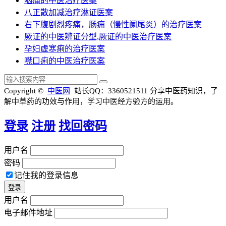
咽痛的中医治疗医案
八正散加减治疗淋证医案
右下腹剧烈疼痛，肠痈（慢性阑尾炎）的治疗医案
厥证的中医辨证分型,厥证的中医治疗医案
孕妇虚寒痢的治疗医案
噤口痢的中医治疗医案
Copyright ©
中医网
站长QQ：3360521511
分享中医药知识，了
解中草药的功效与作用，学习中医经方验方的运用。
登录
注册
找回密码
用户名
密码
记住我的登录信息
用户名
电子邮件地址