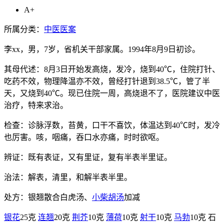
A+
所属分类：
中医医案
李xx，男，7岁，省机关干部家属。1994年8月9日初诊。
其母代述：8月3日开始发高烧，发冷，烧到40℃，住院打针、
吃药不效，物理降温亦不效，曾经打针退到38.5℃，管了半
天，又烧到40℃。现已住院一周，高烧退不了，医院建议中医
治疗，特来求治。
检查：诊脉浮数，苔黄，口干不喜饮，体温达到40℃时，发冷
也厉害。咳，咽痛，吞口水亦痛，时时欲呕。
辨证：既有表证，又有里证，复有半表半里证。
治法：解表，清里，和解半表半里。
处方：银翘散合白虎汤、
小柴胡汤
加减
银花
25克
连翘
20克
荆芥
10克
薄荷
10克
射干
10克
马勃
10克 石