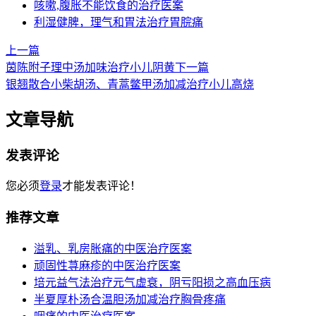
咳嗽,腹胀不能饮食的治疗医案
利湿健脾，理气和胃法治疗胃脘痛
上一篇
茵陈附子理中汤加味治疗小儿阴黄
下一篇
银翘散合小柴胡汤、青蒿鳖甲汤加减治疗小儿高烧
文章导航
发表评论
您必须
登录
才能发表评论！
推荐文章
溢乳、乳房胀痛的中医治疗医案
顽固性荨麻疹的中医治疗医案
培元益气法治疗元气虚衰，阴亏阳损之高血压病
半夏厚朴汤合温胆汤加减治疗胸骨疼痛