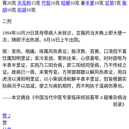
膏20克
天花粉
15克
竹茹
10克
桔梗
10克 姜
半夏
10克
甘草
5克
柴
胡
10克
前胡
10克
二剂
1994年10月29日其母带病人米就诊，言服药当天晚上即大便一
次，随即汗出热退。8月10日上午出院。
按：发热、咽痛、咳属风热表证；脉浮数、苔黄、口渴但不喜
饮属阳明里证；发冷发烧、寒热往来、心烦喜呕、时时欲呕为
半表半里证，实则乃三阳合病，即三阳经同受病，乃不传经之
证。故病已一周，未曾传变。方用银翘散以解风热表证，用白
虎汤以清阳明里证，以小柴胡汤和解半表半里证，但皆根据实
际病况予以加减，使之与病机相符，而不拘执于温病伤寒也。
——本文摘自《中国当代中医专家临床经验荟萃 4 疑难杂病治
验录》
赞
2
赏