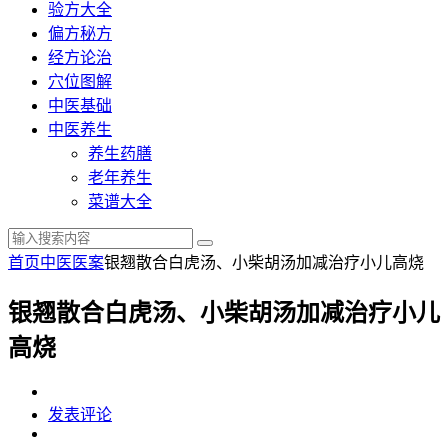
验方大全
偏方秘方
经方论治
穴位图解
中医基础
中医养生
养生药膳
老年养生
菜谱大全
首页
中医医案
银翘散合白虎汤、小柴胡汤加减治疗小儿高烧
银翘散合白虎汤、小柴胡汤加减治疗小儿
高烧
发表评论