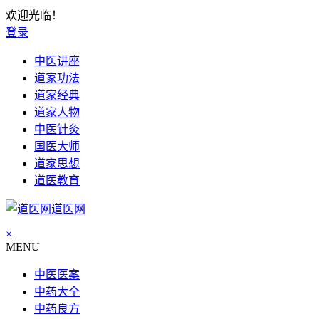
欢迎光临！
登录
中医讲座
道家功法
道家经典
道家人物
中医针灸
国医大师
道家思想
道医教育
道医网
×
MENU
中医医案
中药大全
中药良方