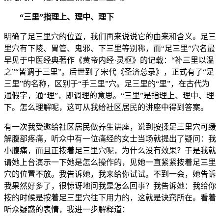
“三里”指理上、理中、理下
明确了足三里穴的位置，我们再来说说它的由来和含义。足三
里穴有下陵、胃管、鬼邪、下三里等别称，而“足三里”穴名最
早见于中医经典著作《黄帝内经·灵枢》的记载：“补三里以温
之”“皆调于三里”。后世到了宋代《圣济总录》，正式有了“足
三里”的名称，区别于“手三里”穴。足三里的“里”，在古代为
通假字，通“理”，即调理的意思。“三里”是指理上、理中、理
下。怎么理解呢，这可从我给社区居民的讲座中得到答案。
有一次我受邀给社区居民做养生讲座，说到按揉足三里穴可缓
解腹部疼痛，听众中有一位痛经的女士当场就提出了疑问：我
小腹痛，而且正按着足三里穴呢，为什么没有效果？于是我就
请她上台演示一下她是怎么操作的，见她一直紧紧按着足三里
穴的位置不放。我告诉她，我来给你试试。不到一会，她告诉
我果然好多了，很惊讶地问我是怎么回事？我告诉她：我给你
按的时候是按着足三里穴往下用力的，这就是诀窍所在。看着
听众疑惑的表情，我进一步解释道：