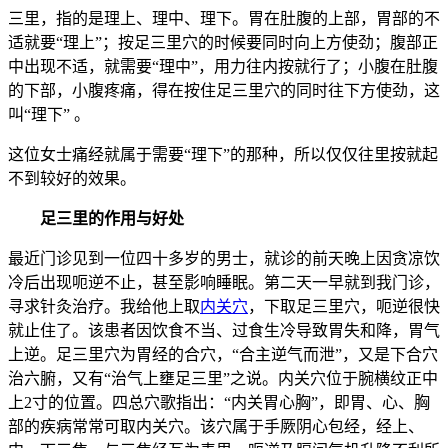
三里，指的是理上、理中、理下。胃在肚腹的上部，胃部的不
适就要“理上”；按足三里穴的时候要同时向上方使劲；腹部正
中出现不适，就需要“理中”，用力往内按就行了；小腹在肚腹
的下部，小腹疼痛，得在按住足三里穴的同时往下方使劲，这
叫“理下” 。
这位女士痛经就属于需要“理下”的那种，所以仅仅往里按就起
不到较好的效果。
足三里的作用与好处
最近门诊见到一位四十多岁的男士，就诊的前天晚上因贪凉饮
冷后出现呃逆不止，甚至影响睡眠。第二天一早就到我门诊，
寻求针灸治疗。我给他上取
内关穴
，下取足三里穴，呃逆很快
就止住了。该患者因饮食不当、过食生冷导致胃失和降，胃气
上逆。足三里穴为胃经的合穴，“合主逆气而泄”，又是下合穴
治六腑，又有“治气上壅足三里”之说。内关穴位于腕横纹正中
上2寸的位置。四总穴歌指出：“内关胃心胸”，即胃、心、胸
部的疾病常常可取内关穴。该穴属于手厥阴心包经，经上、