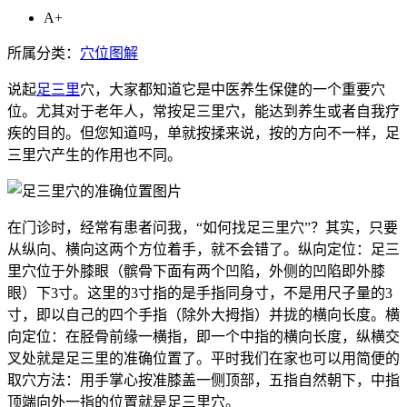
A+
所属分类：
穴位图解
说起
足三里
穴，大家都知道它是中医养生保健的一个重要穴
位。尤其对于老年人，常按足三里穴，能达到养生或者自我疗
疾的目的。但您知道吗，单就按揉来说，按的方向不一样，足
三里穴产生的作用也不同。
在门诊时，经常有患者问我，“如何找足三里穴”？其实，只要
从纵向、横向这两个方位着手，就不会错了。纵向定位：足三
里穴位于外膝眼（髌骨下面有两个凹陷，外侧的凹陷即外膝
眼）下3寸。这里的3寸指的是手指同身寸，不是用尺子量的3
寸，即以自己的四个手指（除外大拇指）并拢的横向长度。横
向定位：在胫骨前缘一横指，即一个中指的横向长度，纵横交
叉处就是足三里的准确位置了。平时我们在家也可以用简便的
取穴方法：用手掌心按准膝盖一侧顶部，五指自然朝下，中指
顶端向外一指的位置就是足三里穴。