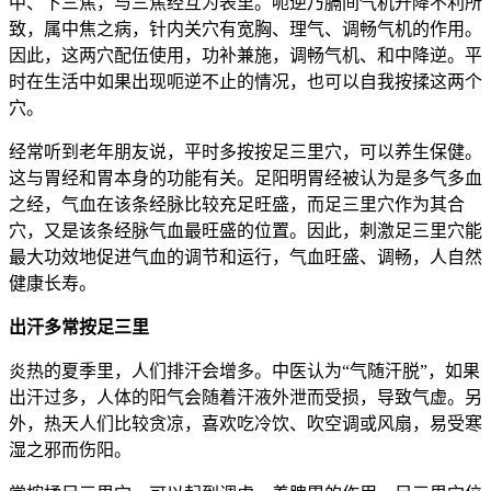
中、下三焦，与三焦经互为表里。呃逆乃膈间气机升降不利所
致，属中焦之病，针内关穴有宽胸、理气、调畅气机的作用。
因此，这两穴配伍使用，功补兼施，调畅气机、和中降逆。平
时在生活中如果出现呃逆不止的情况，也可以自我按揉这两个
穴。
经常听到老年朋友说，平时多按按足三里穴，可以养生保健。
这与胃经和胃本身的功能有关。足阳明胃经被认为是多气多血
之经，气血在该条经脉比较充足旺盛，而足三里穴作为其合
穴，又是该条经脉气血最旺盛的位置。因此，刺激足三里穴能
最大功效地促进气血的调节和运行，气血旺盛、调畅，人自然
健康长寿。
出汗多常按足三里
炎热的夏季里，人们排汗会增多。中医认为“气随汗脱”，如果
出汗过多，人体的阳气会随着汗液外泄而受损，导致气虚。另
外，热天人们比较贪凉，喜欢吃冷饮、吹空调或风扇，易受寒
湿之邪而伤阳。