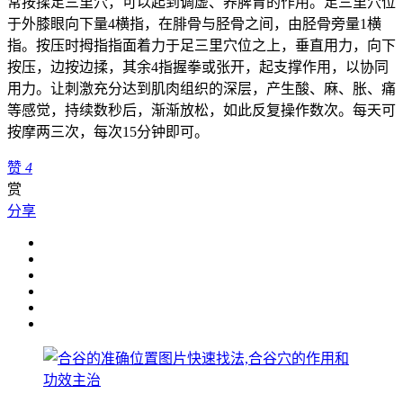
常按揉足三里穴，可以起到调虚、养脾胃的作用。足三里穴位
于外膝眼向下量4横指，在腓骨与胫骨之间，由胫骨旁量1横
指。按压时拇指指面着力于足三里穴位之上，垂直用力，向下
按压，边按边揉，其余4指握拳或张开，起支撑作用，以协同
用力。让刺激充分达到肌肉组织的深层，产生酸、麻、胀、痛
等感觉，持续数秒后，渐渐放松，如此反复操作数次。每天可
按摩两三次，每次15分钟即可。
赞
4
赏
分享