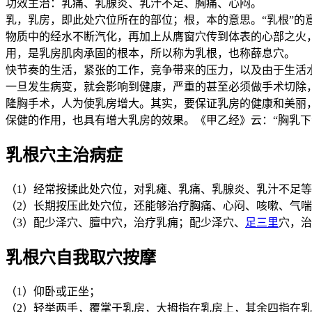
功效主治：乳痛、乳腺炎、乳汁不足、胸痛、心闷。
乳，乳房，即此处穴位所在的部位；根，本的意思。“乳根”
物质中的经水不断汽化，再加上从膺窗穴传到体表的心部之火
用，是乳房肌肉承固的根本，所以称为乳根，也称薛息穴。
快节奏的生活，紧张的工作，竞争带来的压力，以及由于生活
一旦发生病变，就会影响到健康，严重的甚至必须做手术切除
隆胸手术，人为使乳房增大。其实，要保证乳房的健康和美丽
保健的作用，也具有增大乳房的效果。《甲乙经》云：“胸乳下
乳根穴主治病症
（1）经常按揉此处穴位，对乳瘫、乳痛、乳腺炎、乳汁不足
（2）长期按压此处穴位，还能够治疗胸痛、心闷、咳嗽、气
（3）配少泽穴、膻中穴，治疗乳痈；配少泽穴、
足三里
穴，治
乳根穴自我取穴按摩
（1）仰卧或正坐；
（2）轻举两手，覆掌于乳房，大拇指在乳房上，其余四指在