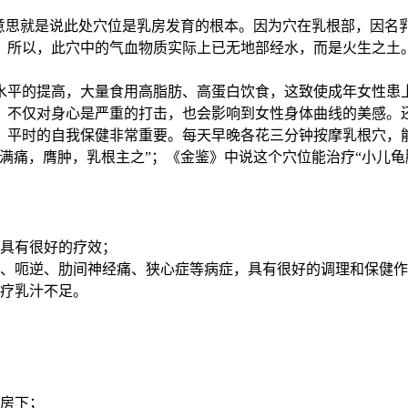
的意思就是说此处穴位是乳房发育的根本。因为穴在乳根部，因名
，所以，此穴中的气血物质实际上已无地部经水，而是火生之土
水平的提高，大量食用高脂肪、高蛋白饮食，这致使成年女性患
，不仅对身心是严重的打击，也会影响到女性身体曲线的美感。
，平时的自我保健非常重要。每天早晚各花三分钟按摩乳根穴，
满痛，膺肿，乳根主之”；《金鉴》中说这个穴位能治疗“小儿龟
等具有很好的疗效；
喘、呃逆、肋间神经痛、狭心症等病症，具有很好的调理和保健
疗乳汁不足。
乳房下；