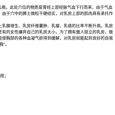
乳根。此处穴位的物质是胃经上部经脉气血下行而来，由于气血
。由于穴中的脾土微粒干硬结实，对乳房上部的肌肉具有承托作
上乳腺增生、乳房纤维囊肿、乳瘤、乳癌的比率不断升高。乳房
还有的女性嫌弃自己的乳房太小，为了拥有傲人挺立的乳房，做
能使胸部的各种血凝气瘀得到缓解，对乳房就能起到良好的自我
胸”。
作用；