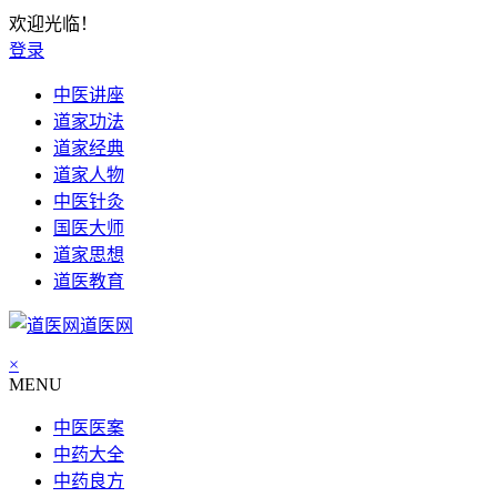
欢迎光临！
登录
中医讲座
道家功法
道家经典
道家人物
中医针灸
国医大师
道家思想
道医教育
道医网
×
MENU
中医医案
中药大全
中药良方