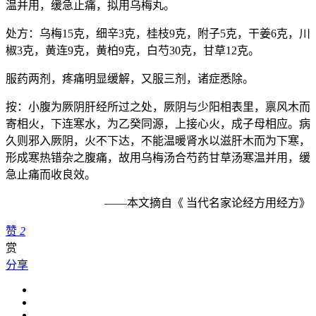
温并用，缓急止痛，拟用乌梅丸。
处方：乌梅15克，细辛3克，桂枝9克，附子5克，干姜6克，川
椒3克，黄连9克，黄柏9克，白芍30克，甘草12克。
服药两剂，疼痛明显缓解，又服三剂，诸症悉除。
按：小腹为厥阴肝经所过之处，厥阴与少阳相表里，禀风木而
寄相火，下连寒水，为乙癸同源，上接心火，成子母相应。病
久则邪入厥阴，火不下达，不能温暖肾水以滋肝木而为下寒，
形成寒热错杂之腹痛，故用乌梅汤合芍药甘草汤寒温并用，缓
急止痛而收良效。
——本文摘自《 当代名家论经方用经方》
赞
2
赏
分享