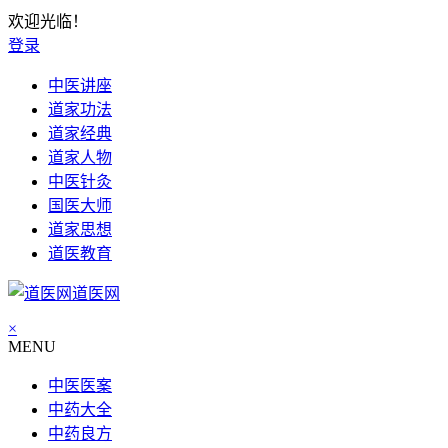
欢迎光临！
登录
中医讲座
道家功法
道家经典
道家人物
中医针灸
国医大师
道家思想
道医教育
道医网
×
MENU
中医医案
中药大全
中药良方