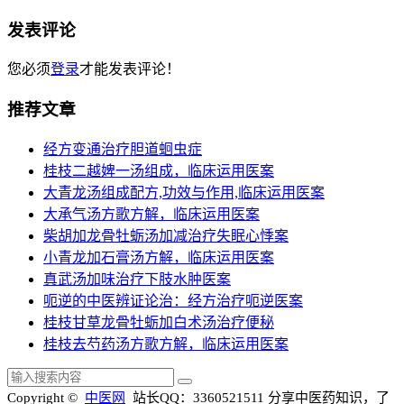
发表评论
您必须
登录
才能发表评论！
推荐文章
经方变通治疗胆道蛔虫症
桂枝二越婢一汤组成，临床运用医案
大青龙汤组成配方,功效与作用,临床运用医案
大承气汤方歌方解，临床运用医案
柴胡加龙骨牡蛎汤加减治疗失眠心悸案
小青龙加石膏汤方解，临床运用医案
真武汤加味治疗下肢水肿医案
呃逆的中医辨证论治：经方治疗呃逆医案
桂枝甘草龙骨牡蛎加白术汤治疗便秘
桂枝去芍药汤方歌方解，临床运用医案
Copyright ©
中医网
站长QQ：3360521511
分享中医药知识，了