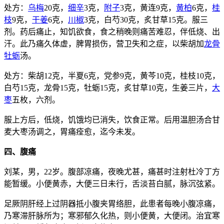
处方：
乌梅
20克，
细辛
3克，
附子
3克，黄连9克，
黄柏
6克，
桂
枝
9克，
干姜
6克，
川椒
3克，白芍30克，炙甘草15克。服三
剂。药后痛止，知饥欲食，食之稍晚则痛苦难忍，伴低烧、出
汗。此乃痛久体虚，脾胃损伤，营卫失和之症，以柴胡加
龙骨
牡蛎
汤。
处方：柴胡12克，半夏6克，党参9克，黄芩10克，桂枝10克，
白芍15克，龙骨15克，牡蛎15克，炙甘草10克，生姜三片，
大
枣
五枚，六剂。
服上方后，低烧，饥饿均已消失，饮食正常。后用温胆汤合甘
麦大枣汤调之，胃痛痊愈，迄今未发。
四、腹痛
刘某，男，22岁。腹部凉痛，夜晚尤甚，痛甚时注射杜冷丁方
能暂缓。小便黄赤，大便三日未行，舌淡苔白腻，脉沉弦紧。
足厥阴肝经上过阴器抵小腹夹胃络胆，此患者每晚小腹凉痛，
乃寒滞肝脉所为；寒邪郁久化热，则小便黄，大便闭。治宜寒