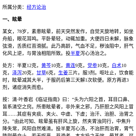
所属分类：
经方论治
一、眩晕
某女，78岁，素患眩晕，前天突然发作，自觉天旋地转，如坐
舟船，眼花耳鸣。平卧晕轻，动辄加重。大便四日未解，脉象
弦滑，舌质红苔滑腻。此乃高龄，气血不足，秽浊阻中，肝气
化风上逆，与胃浊相阻所致。投
半夏
泻心汤治之。
处方：半夏12克，
黄芩
10克，
黄连
9克，
党参
10克，
白术
10
克，
泽泻
20克，
甘草
6克，
生姜
三片。服3剂。呕吐止，饮食能
时，眩晕减其大半，于服药后第三天解1次软便。原方再进3
剂，诸症消失而愈。
按：清·叶香岩《临证指南》曰：“头为六阳之首，耳目口鼻、
皆系清空之窍。所患眩晕者，非外来之邪，乃肝胆之风阳上冒
耳……其症有夹痰、夹火、中虚、下虚；治汗、治胆、治胃之
分。”由此可知、眩晕虽有肝风上旋，然夹胃浊同行，中焦升
降失常，风阳自然难清。投半夏泻心汤，不治肝而治胃，胃气
降则晕自止。若无呕恶、苔滑者，本方投之无效。晕甚者，可