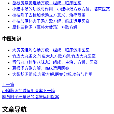
葛根黄芩黄连汤方歌，组成，临床医案
小建中汤的功效与作用，小建中汤方歌方解，临床医案
桂枝附子去桂加术汤立方意义，治疗范围
桂枝加厚朴杏子汤方歌方解，临床运用医案
厚朴三物汤（厚朴大黄汤）方歌方解
中医知识
大黄黄连泻心汤方歌，组成，临床运用医案
竹皮大丸条文,竹皮大丸方歌方解,竹皮大丸医案
肾气丸（桂附八味丸）组成，主治，方解，医案
葛根汤方歌方解，临床运用医案
大柴胡汤组成,方歌方解,医案分析,功效与作用
上一篇
小陷胸汤加减运用医案
下一篇
麻黄附子细辛汤的临床运用医案
文章导航