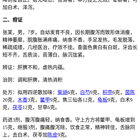
加白术、泽泻。
二、疳证
张某，男，7岁。自幼发育不良，因长期腹泻而致形体消瘦，
精神萎靡，脘腹胀满疼痛，纳食不香，手足发热，毛发脱落，
稀疏成缕，几经医治，疗效不佳。查面色黄白有白斑，牙齿长
短不齐，舌质淡，苔薄白，脉沉弦紧。
辨证：肝脾不和，虚热内蕴。
治则：调和肝脾，清热消积
处方：拟用四逆散加味：
柴胡
6克，
白芍
9克，
枳壳
6克，
茵陈
20克，
木香
3克，
鳖甲
9克，焦三仙各12克，
龟板
9克，白术9
克，
茯苓
12克，甘草6克。
药进3剂，腹泻腹痛轻，纳食香。守上方方将鳖甲、龟板增到
15克，继服3剂，腹痛腹泻除，饮食正常，精神转佳，舌脉同
上，去白术、茯苓加
陈皮
9克。