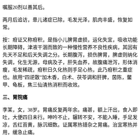
嘱服20剂以善其后。
两月后追访，患儿诸症已除，毛发光泽，肌肉丰盛，恢复如
常。
按：疳证又称疳积，是指小儿脾胃虚损，运化失宜，吸收功能
长期障碍，津液干涸而致的一种慢性营养不良性疾病，其因有
先天不足和后天失调之分。长期腹泻，损伤脾胃，脾虚则纳化
失调，化生无源，母病及子，肝失血养，故腹痛泄泻，形体消
瘦，毛发稀疏，疳积日久化热则手足心热，此乃疳积之重症
也。故用“四逆散”加木香，白术、茯苓调和肝脾，茵陈，鳖
甲、龟板，焦三仙清热消积而收效。
三、胃院痛
李某，女，38岁。胃痛反复两年余。痛甚，额上汗出，食入即
吐，大便四日未行。呻吟不止，辗转不安，不能入睡，手足发
凉，舌红苔黄，脉沉细数。证属寒热错杂之胃痛。治宜寒热并
用，缓急止痛。