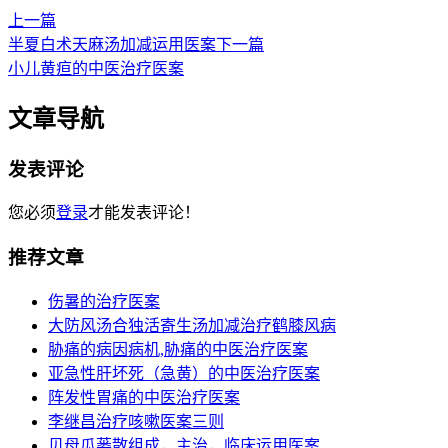
上一篇
半夏白术天麻汤加减运用医案
下一篇
小儿黄疸的中医治疗医案
文章导航
发表评论
您必须
登录
才能发表评论！
推荐文章
伤暑的治疗医案
大防风汤合独活寄生汤加减治疗鹤膝风病
胁痛的病因病机,胁痛的中医治疗医案
亚急性肝坏死（急黄）的中医治疗医案
阵发性胃痛的中医治疗医案
李继昌治疗咳嗽医案三则
贝母瓜蒌散组成，主治，临床运用医案