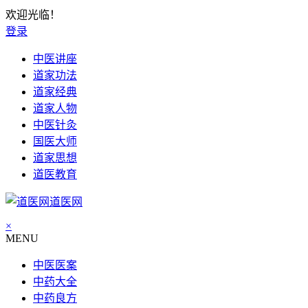
欢迎光临！
登录
中医讲座
道家功法
道家经典
道家人物
中医针灸
国医大师
道家思想
道医教育
道医网
×
MENU
中医医案
中药大全
中药良方