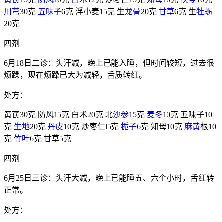
川芎
30克
五味子
6克 浮小麦15克 生
龙骨
20克
甘草
6克 生
牡蛎
20克
四剂
6月18日二诊：头汗减，晚上已能入睡，但时间较短，过去很
烦躁，现在烦躁已大为减轻，舌质转红。
处方：
黄芪30克 防风15克 白术20克 北
沙参
15克
麦冬
10克 五味子10
克
生地
20克
丹皮
10克 炒枣仁l5克
栀子
6克 知母10克
麻黄
根10
克
竹叶
6克 甘草5克
四剂
6月25日三诊：头汗大减，晚上已能睡五、六个小时，舌红转
正常。
处方：