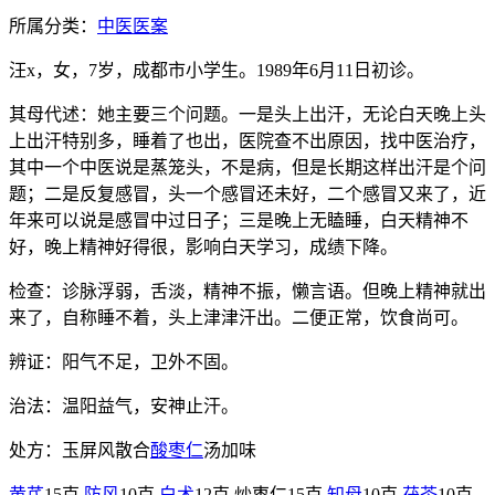
所属分类：
中医医案
汪x，女，7岁，成都市小学生。1989年6月11日初诊。
其母代述：她主要三个问题。一是头上出汗，无论白天晚上头
上出汗特别多，睡着了也出，医院查不出原因，找中医治疗，
其中一个中医说是蒸笼头，不是病，但是长期这样出汗是个问
题；二是反复感冒，头一个感冒还未好，二个感冒又来了，近
年来可以说是感冒中过日子；三是晚上无瞌睡，白天精神不
好，晚上精神好得很，影响白天学习，成绩下降。
检查：诊脉浮弱，舌淡，精神不振，懒言语。但晚上精神就出
来了，自称睡不着，头上津津汗出。二便正常，饮食尚可。
辨证：阳气不足，卫外不固。
治法：温阳益气，安神止汗。
处方：玉屏风散合
酸枣仁
汤加味
黄芪
15克
防风
10克
白术
12克 炒枣仁15克
知母
10克
茯苓
10克