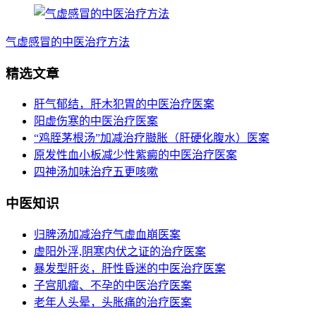
气虚感冒的中医治疗方法
精选文章
肝气郁结，肝木犯胃的中医治疗医案
阳虚伤寒的中医治疗医案
“鸡胵茅根汤”加减治疗臌胀（肝硬化腹水）医案
原发性血小板减少性紫癜的中医治疗医案
四神汤加味治疗五更咳嗽
中医知识
归脾汤加减治疗气虚血崩医案
虚阳外浮,阴寒内伏之证的治疗医案
暴发型肝炎，肝性昏迷的中医治疗医案
子宫肌瘤、不孕的中医治疗医案
老年人头晕，头胀痛的治疗医案