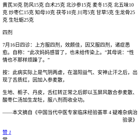
黄芪30克 防风15克 白术25克 北沙参15克 麦冬15克 北五味10
克 炒枣仁15克 知母10克 茯苓10克 川芎5克 甘草5克 生龙骨25
克 生牡蛎25克
四剂
7月16日四诊：上方服四剂，效颇佳，因又服四剂，诸症悉
愈。自称：“此次妈妈感冒了，也未给传染上。”其母说：“性
情也不那样烦躁了。”
按：此病实际上是气阴两虚，在温阳益气、安神止汗之后，出
现了舌质红，因加入参麦散，
生地、栀子、丹皮，舌红转正常之后即以玉屏风散合参麦散、
酸枣仁汤加生龙牡，服八剂而收全功。
——本文摘自《中国当代中医专家临床经验荟萃 4 疑难杂病治
验录》
赞
1
赏