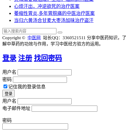
心烦汗出，冲逆欲死的治疗医案
萎缩性胃炎,多年胃脘痛的中医治疗医案
当归六黄汤合甘麦大枣汤加味治疗盗汗
Copyright ©
中医网
站长QQ：3360521511
分享中医药知识，了
解中草药的功效与作用，学习中医经方验方的运用。
登录
注册
找回密码
用户名
密码
记住我的登录信息
用户名
电子邮件地址
密码