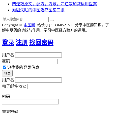
四逆散原文，配方，方歌，四逆散加减运用医案
顽固失眠的中医治疗医案三则
Copyright ©
中医网
站长QQ：3360521511
分享中医药知识，了
解中草药的功效与作用，学习中医经方验方的运用。
登录
注册
找回密码
用户名
密码
记住我的登录信息
用户名
电子邮件地址
密码
重复密码