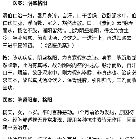
医案：阴盛格阳
滑伯仁治一妇，暑月身冷，自汗，口干舌燥，欲卧泥水中，伯
仁诊其脉，浮而数，沉之，豁然虚散。曰：《素问》云“脉至
而从，按之不鼓，诸阳皆然”。此为阴盛格阳，得之饮食生
冷，坐卧风露，煎真武汤，冷饮之。一进汗止，再进烦躁去，
三进平复如初。（《名医类案》）
按：脉从病反，阴盛格阳，为真寒假热之证。身寒，脉沉取豁
然虚散，此内有真寒，故为阴寒内盛的根据。脉浮而数，自汗
口干，烦躁，欲卧泥水中，则为假热毕露，非真热也。治病必
求其本，故以真武汤冷饮之，温肾健脾，引阳归舍。三剂而收
全功。
医案：脾肾阳虚、格阳
杨某，女，25岁。平时喜静恶动。1个月前诊为发热，原因待
查。经胸部透视无异常发现，服用各种抗生素皆无作用，因而
转中医治疗。