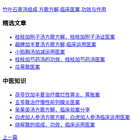
竹叶石膏汤组成,方歌方解,临床医案,功效与作用
精选文章
桂枝加附子汤方歌方解，桂枝加附子汤证医案
越婢加半夏汤方歌方解,临床运用医案
小陷胸汤加减运用医案
桂枝加芍药汤的功效，桂枝加芍药汤医案
瓜蒂散医案
中医知识
茯苓饮加半夏治疗糜烂性胃炎、胃胀案
五苓散治疗慢性前列腺炎医案
吴茱萸汤方歌方解，临床验案分享
白虎加人参汤方歌方解，白虎加人参汤临床运用医案
烧裈散的组成，功效，临床运用医案
上一篇