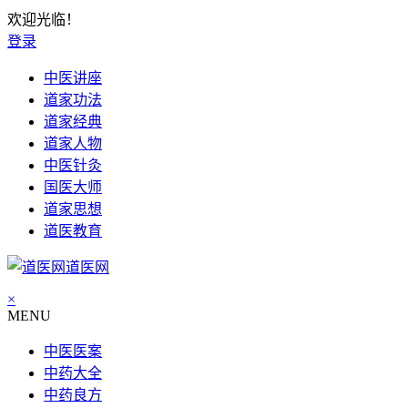
欢迎光临！
登录
中医讲座
道家功法
道家经典
道家人物
中医针灸
国医大师
道家思想
道医教育
道医网
×
MENU
中医医案
中药大全
中药良方