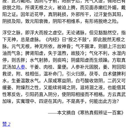
按：此为戴阳。因阴亏于前，阳损于后，元气大虚，微阳已有
欲脱之险。所谓无根之火，被迫上腾，而见面赤嫩红外媚，戴
阳之证。因年近花甲，真阴耗损，外邪所干，过汗复伤其阳，
阴损及阳，致元阳衰微，阴阳不相维系，有形将脱绝之险。
浮空之脉，即浮大而按之虚空。无论诸脉，但见豁豁然空，指
下无神，总是虚脉。《内经》日“按之不鼓”，即此脱然无根之
脉。元气无根，神无所依，故神昏；气不摄津，则额上汗出如
油而气急；脾肾阳虚，失于温煦，故肢冷；气化不利，水湿内
停，则舌胖；水气射肺，则痰鸣；阴盛阳虚而生烦躁。方取真
武汤加
人参
、干姜、肉桂、童便。人参补元固脱，姜、附回阳
救逆，附、桂相伍，温补命门，引火归原。茯苓、白术健脾利
水，生姜温散水气。人尿咸寒益阴，白芍酸收敛阴，二药又可
缓姜、附燥烈之性，又能续将竭之阴，滋将涸之液，也能借其
性寒反佐，引阳药直入阴分，使阴阳相接而不相格。方云真武
加味，实寓理中、四逆在其内，不是高手，何能出此方治？
——本文摘自《寒热真假辨证一百案》
赞
2