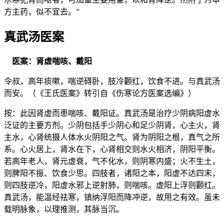
方主药，似不宜去。”
真武汤医案
医案：肾虚喘咳、戴阳
令叔，高年痰嗽，喘逆碍卧，肢冷颧红，饮食不进。与真武汤
而安。（《王氏医案》转引自《伤寒论方医案选编》）
按：此因肾虚而患喘咳、戴阳证。真武汤是治疗少阴病阳虚水
泛证的主要方剂。少阴包括手少阴心和足少阴肾，心主火，肾
主水，心肾统摄人体水火阴阳之气。肾为阴阳之根，真气之所
系。心火居上，肾水在下，心肾相交则水火相济，阴阳平衡。
若高年老人，肾元虚衰，气不化水，则阴寒内盛；火不生土，
则脾阳不振、饮食少思。四肢者，诸阳之本，阳虚不达四末，
则四肢逆冷，阳虚水邪上逆射肺，则喘咳。虚阳上浮则颧红。
真武汤，能温经祛寒，镇纳浮阳而降冲逆，故用之有效。虽未
载明脉象，以理推测，其脉当沉。