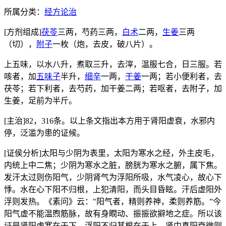
所属分类：
经方论治
[方剂组成]
茯苓
三两，芍药三两，
白术
二两，
生姜
三两
（切），
附子
一枚（炮，去皮，破八片）。
上五味，以水八升，煮取三升，去滓，温服七合，日三服。若
咳者，加
五味子
半升，
细辛
一两，
干姜
一两；若小便利者，去
茯苓；若下利者，去芍药，加干姜二两；若呕者，去附子，加
生姜，足前为半斤。
[主治]82，316条。以上条文指出本方用于肾阳虚衰，水邪内
停，泛滥为患的证候。
[证侯分析]太阳与少阴为表里，太阳为寒水之经，外主皮毛，
内统上中二焦；少阴为寒水之脏，膀胱为寒水之腑，属下焦。
发汗太过则伤阳气，少阴肾气为浮阳所吸，水气凌心，故心下
悸。水在心下阳不归根，上犯清阳，而头目昏眩。汗后虚阳外
浮则发热。《素问》云："阳气者，精则养神，柔则养筋。”今
阳气虚不能温煦筋脉，故有身瞤动、振振欲擗地之症。所以该
证是肾阳虚寒在于下，浮阳不归其根在于上，肾中真阳衰微则