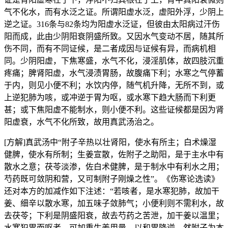
气不化水，而有水泛之证。所谓阳虚水泛，虚阳外浮，少阴上
逆之证。316条与82条均为阳虚水泛证，但彼由太阳病过汗伤
阳而成，此由少阴阳衰阴盛所致。又因水气变动不居，随其所
伤不同，而有不同证候，是二者成因与证候有异，而病机相
同。少阴阳虚，下焦寒盛，水气不化，浸淫肌体，故四肢沉重
疼痛；脾肾阳虚，水气浸渍胃肠，故腹痛下利；水寒之气停蓄
于内，则见小便不利；水饮内停，随气机升降，无所不到，或
上逆犯肺为咳，或冲逆于胃为呕，或水寒下趋大肠而下利更
甚；或下焦阳虚不能制水，则小便不利。这些证候都是因为肾
阳虚衰，水气不化所致，故用真武汤治之。
[方解]真武汤中“附子辛热以壮肾阳，使水有所主；白术燥湿
健脾，使水有所制；生姜宣散，佐附子之助阳，是于主水中有
散水之意；茯苓淡渗，佐白术健脾，是于制水中有利水之用；
芍药既可敛阴和营，又可制附子刚燥之性”。《伤寒论选读》
还对本方的加减作如下注述：“若咳者，是水寒犯肺，故加干
姜、细辛以散水寒，加五味子敛肺气；小便利则不需利水，故
去茯苓；下利是阴盛阳衰，故去芍药之苦泄，加干姜以温里；
水寒犯胃而呕者，可加重生姜用量，以和胃降逆。然附子为本