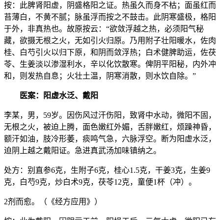
按：此脾肾阳虚，阴盛格阳之证。热虽久而身不枯；面虽红而
苔薄白，不黄不腻；脉虽浮而按之不鼓击。此阴寒盛极，格阳
于外，非真热也。故原按云：“欲敛浮越之热，必须阳气秘
藏，欲摄无根之火，无如引火归原。乃用附子壮阳暖水，佐肉
桂、白芍引火以归下原，和阴而敛浮热；白术健脾助运，佐茯
苓、生姜淡以渗湿利水，辛以化饮散寒。俾阴平阳秘，内外冲
和，则发热自息；火壮土温，阴寒消散，则水饮自除。”
医案：阳虚水泛、戴阳
李某，男，59岁。因伤风过汗伤阳，致肾中水动，微阳不固，
无根之火，被迫上腾，面色嫩红外媚，舌胖嫩红，烦躁神昏，
额汗如油，肢冷形萎，痰鸣气急，六脉浮空。断为阳虚水泛，
迫阴上越之戴阳证。急进真武汤加味镇纳之。
处方：别直参6克，生附子6克，桂心1.5克，干姜3克，生姜9
克，白芍9克，炒白术9克，茯苓12克，童便1杯（冲）。
2剂而愈。（《经方应用》）