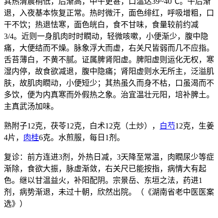
其热清晨稍低，后渐高，中午更甚，口温达39~40℃。午后渐
退，入夜基本恢复正常。热时微汗，面色绯红，呼吸增粗，口
干不饮；热退怯寒，面色㿠白，食不甘味，食量较前约减
3/4。近则一身肌肉时时瞤动，轻微咳嗽，小便渐少，腹中隐
痛，大便结而不燥。脉象浮大而虚，右关尺皆弱而几不应指。
舌苔薄白，不黄不腻。证属脾肾阳虚。脾阳虚则运化无权，寒
湿内停，故食欲减退，腹中隐痛；肾阳虚则水无所主，泛溢肌
肤，故肌肉瞤动，小便短少；其热虽久而身不枯，口虽渴而不
多饮，便为内真寒而外假热之象。治宜温壮元阳，培补脾土。
主真武汤加味。
熟附子12克，茯苓12克，白术12克（土炒），
白芍
12克，生姜
4片，
肉桂
6克。水煎服，每日1剂。
复诊：前方连进3剂，外热日减，3天降至常温，肉瞤尿少等症
渐除，食欲大振，脉虚渐敛，右关尺已能按指，病情大有起
色。继以甘温益火，补阳配阴。宗景岳、东垣之法，药进1
剂，病势渐退，未过十朝，欣然出院。（《湖南省老中医医案
选》）