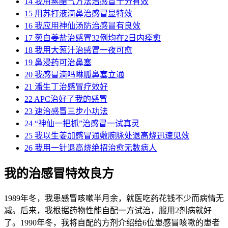
14
我用蒸醋气方法治感冒十分有效
15
用苏打液滴鼻治感冒显特效
16
我应用神仙汤防治感冒有良效
17
葱白姜盐治感冒32例均在2日内痊愈
18
我用大葱汁治感冒一夜可愈
19
鼻浸药可治鼻塞
20
我感冒滴吗啉胍鼻塞立通
21
潘生丁治感冒疗效好
22
APC治好了我的感冒
23
速治感冒三步小功法
24
“神仙一把抓”治感冒一试真灵
25
我以生姜加感冒通敷腕脉处退高烧迅速见效
26
我用一针退高烧绝招治愈无数病人
我的治感冒特效良方
1989年冬，我患感冒咳嗽半月余，就医吃药花钱不少而病情无
减。后来，我根据药物性能自配一方试治，服用2剂病就好
了。1990年冬，我将自配的方剂介绍给6位患感冒咳嗽的患者