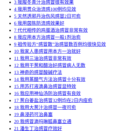
3
我服冬青汁治感冒很有效果
4
我用贯众治流感100例均见效
5
天然透邪丹治伤风感冒2日可愈
6
我用茵陈防流感效果好
7
代代相传的鸡蛋酒治感冒非常有效
8
我应用本方治感冒一般1剂治愈
9
祖传验方“感冒散”治感冒数百例均很快见效
10
我家人患感冒用本方一治就好
11
我用三油治感冒非常有效
12
我用干葱和醋治好感冒病人无数
13
神奇的感冒酸碱疗法
14
我用蒸醋气方法治感冒十分有效
15
用苏打液滴鼻治感冒显特效
16
我应用神仙汤防治感冒有良效
17
葱白姜盐治感冒32例均在2日内痊愈
18
我用大葱汁治感冒一夜可愈
19
鼻浸药可治鼻塞
20
我感冒滴吗啉胍鼻塞立通
21
潘生丁治感冒疗效好