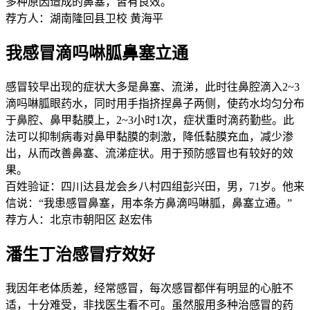
多种原因造成的鼻塞，皆有良效。
荐方人：湖南隆回县卫校 黄海平
我感冒滴吗啉胍鼻塞立通
感冒较早出现的症状大多是鼻塞、流涕，此时往鼻腔滴入2~3
滴吗啉胍眼药水，同时用手指挤捏鼻子两侧，使药水均匀分布
于鼻腔、鼻甲黏膜上，2~3小时1次，症状重时滴药勤些。此
法可以抑制病毒对鼻甲黏膜的刺激，降低黏膜充血，减少渗
出，从而改善鼻塞、流涕症状。用于预防感冒也有较好的效
果。
百姓验证：四川达县龙会乡八村四组彭兴田，男，71岁。他来
信说：“我患感冒鼻塞，用本条方鼻滴吗啉胍，鼻塞立通。”
荐方人：北京市朝阳区 赵宏伟
潘生丁治感冒疗效好
我因年老体质差，经常感冒，每次感冒都伴有明显的心脏不
适，十分难受，非找医生看不可。虽然服用多种治感冒的药