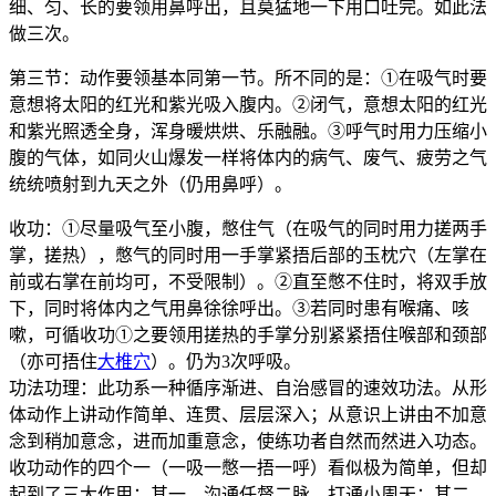
细、匀、长的要领用鼻呼出，且莫猛地一下用口吐完。如此法
做三次。
第三节：动作要领基本同第一节。所不同的是：①在吸气时要
意想将太阳的红光和紫光吸入腹内。②闭气，意想太阳的红光
和紫光照透全身，浑身暖烘烘、乐融融。③呼气时用力压缩小
腹的气体，如同火山爆发一样将体内的病气、废气、疲劳之气
统统喷射到九天之外（仍用鼻呼）。
收功：①尽量吸气至小腹，憋住气（在吸气的同时用力搓两手
掌，搓热），憋气的同时用一手掌紧捂后部的玉枕穴（左掌在
前或右掌在前均可，不受限制）。②直至憋不住时，将双手放
下，同时将体内之气用鼻徐徐呼出。③若同时患有喉痛、咳
嗽，可循收功①之要领用搓热的手掌分别紧紧捂住喉部和颈部
（亦可捂住
大椎穴
）。仍为3次呼吸。
功法功理：此功系一种循序渐进、自治感冒的速效功法。从形
体动作上讲动作简单、连贯、层层深入；从意识上讲由不加意
念到稍加意念，进而加重意念，使练功者自然而然进入功态。
收功动作的四个一（一吸一憋一捂一呼）看似极为简单，但却
起到了三大作用：其一，沟通任督二脉，打通小周天；其二，