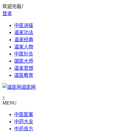
欢迎光临！
登录
中医讲座
道家功法
道家经典
道家人物
中医针灸
国医大师
道家思想
道医教育
道医网
×
MENU
中医医案
中药大全
中药良方