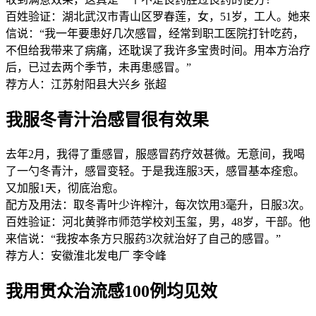
百姓验证：湖北武汉市青山区罗春莲，女，51岁，工人。她来
信说：“我一年要患好几次感冒，经常到职工医院打针吃药，
不但给我带来了病痛，还耽误了我许多宝贵时间。用本方治疗
后，已过去两个季节，未再患感冒。”
荐方人：江苏射阳县大兴乡 张超
我服冬青汁治感冒很有效果
去年2月，我得了重感冒，服感冒药疗效甚微。无意间，我喝
了一勺冬青汁，感冒变轻。于是我连服3天，感冒基本痊愈。
又加服1天，彻底治愈。
配方及用法：取冬青叶少许榨汁，每次饮用3毫升，日服3次。
百姓验证：河北黄骅市师范学校刘玉玺，男，48岁，干部。他
来信说：“我按本条方只服药3次就治好了自己的感冒。”
荐方人：安徽淮北发电厂 李令峰
我用贯众治流感100例均见效