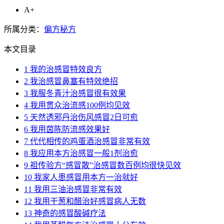
A+
所属分类：
偏方秘方
本文目录
1
我的治感冒特效良方
2
我治感冒鼻塞有特效绝招
3
我服冬青汁治感冒很有效果
4
我用贯众治流感100例均见效
5
天然透邪丹治伤风感冒2日可愈
6
我用茵陈防流感效果好
7
代代相传的鸡蛋酒治感冒非常有效
8
我应用本方治感冒一般1剂治愈
9
祖传验方“感冒散”治感冒数百例均很快见效
10
我家人患感冒用本方一治就好
11
我用三油治感冒非常有效
12
我用干葱和醋治好感冒病人无数
13
神奇的感冒酸碱疗法