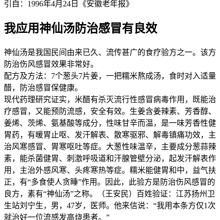
引自：1996年4月24日《安徽老年报》
我应用神仙汤防治感冒有良效
神仙汤是我国民间由来已久、流传甚广的食疗验方之一。该方
防治伤风感冒效果非常好。
配方及方法：7个葱头7片姜，一把糯米熬成汤，食时对入适量
醋，防治感冒保健康。
现代药理研究证实，米醋有杀灭流行性感冒病毒作用，既能治
疗感冒，又能预防流感，安全有效。生姜含姜辣素、芳香醇、
姜烯、茨烯、氨基酸等成分，性味甘辛而温，是一味芳香性健
胃药，有暖胃止呕、发汗解表、散寒驱邪、解毒镇痛功效，主
治风寒感冒、胃寒呕吐等症。大葱性味温辛，主要成分葱蒜辣
素，能杀菌健胃、刺激呼吸道和汗腺管壁分泌，起发汗解表作
用，主治外感风寒、头疼寒热等症。糯米能健胃和中，益气扶
正，有“多食使人贪睡”作用。因此，此验方是防治伤风感冒的
良方，素有“神仙汤”之称。（王安民）百姓验证：江苏扬州卫
生站刘宁生，男，47岁，医师。他来信说：“我用本条方仅1次
就治好一位流感发高烧患者。”