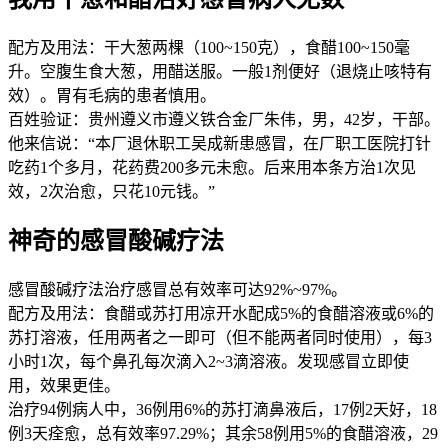
配方及用法：干大葱两棵（100~150克），食醋100~150毫
升。空腹生食大葱，用醋送服。一般1剂便好（退烧止咳特有
效）。胃有毛病的患者慎用。
百姓验证：贵州遵义市遵义铁合金厂朱伟，男，42岁，干部。
他来信说：“本厂退休职工吴成新患感冒，在厂职工医院打针
吃药1个多月，花药费200多元未愈。后来用本条方治1次见
效，2次治愈，只花10元钱。”
神奇的感冒酸碱疗法
感冒酸碱疗法治疗感冒总有效率可达92%~97%。
配方及用法：食醋或苏打用凉开水配成5%的食醋溶液或6%的
苏打溶液，任用两者之一即可（但不能两者同时使用），每3
小时1次，每个鼻孔每次滴入2~3滴溶液。发现感冒立即使
用，效果更佳。
治疗94例病人中，36例用6%的苏打滴鼻液后，17例2天好，18
例3天痊愈，总有效率97.29%；其余58例用5%的食醋溶液，29