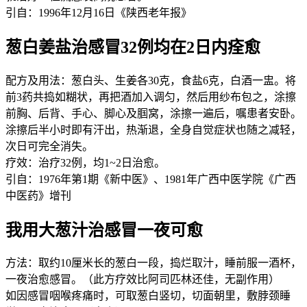
引自：1996年12月16日《陕西老年报》
葱白姜盐治感冒32例均在2日内痊愈
配方及用法：葱白头、生姜各30克，食盐6克，白酒一盅。将
前3药共捣如糊状，再把酒加入调匀，然后用纱布包之，涂擦
前胸、后背、手心、脚心及腘窝，涂擦一遍后，嘱患者安卧。
涂擦后半小时即有汗出，热渐退，全身自觉症状也随之减轻，
次日可完全消失。
疗效：治疗32例，均1~2日治愈。
引自：1976年第1期《新中医》、1981年广西中医学院《广西
中医药》增刊
我用大葱汁治感冒一夜可愈
方法：取约10厘米长的葱白一段，捣烂取汁，睡前服一酒杯，
一夜治愈感冒。（此方疗效比阿司匹林还佳，无副作用）
如因感冒咽喉疼痛时，可取葱白竖切，切面朝里，敷脖颈睡