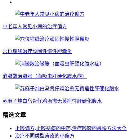
中老年人常见小病的治疗偏方
穴位埋线治疗顽固性慢性胆囊炎
消臌散治臌胀（血吸虫肝硬化腹水症）
苏麻子炖白乌骨仔鸡治愈无黄疸性肝硬化腹水
精选文章
止咳偏方,止咳祛痰的中药,治疗咳嗽的最快方法大全
治疗不同类型痔疮的小偏方