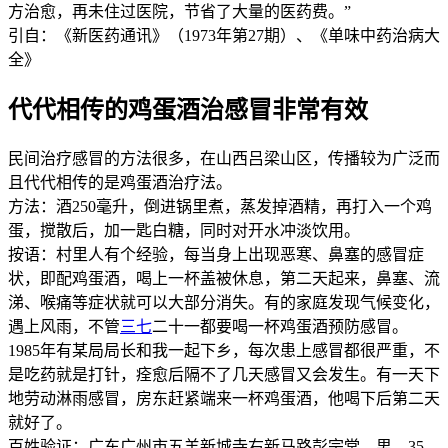
方治愈，再未住过医院，节省了大量的医药费。”
引自：《新医药通讯》（1973年第27期）、《单味中药治病大
全》
代代相传的鸡蛋酒治感冒非常有效
民间治疗感冒的方法很多，在山西吕梁山区，传播较为广泛而
且代代相传的是鸡蛋酒治疗法。
方法：酒250毫升，倒进锅里煮，蒸发掉酒精，再打入一个鸡
蛋，搅散后，加一匙白糖，同时对开水冲淡饮用。
按语：村里人有个经验，每当身上出现恶寒、鼻塞的感冒症
状，即配鸡蛋酒，喝上一杯盖被休息，第二天起来，鼻塞、流
涕、喉痛等症状就可以大部分消失。有的家庭发现气候变化，
遇上风雨，不管
三七
二十一都要喝一杯鸡蛋酒预防感冒。
1985年有某局局长和我一起下乡，每次患上感冒都很严重，不
是吃药就是打针，痊愈后隔不了几天感冒又会发生。有一天下
地劳动淋雨感冒，房东赶紧端来一杯鸡蛋酒，他喝下后第二天
就好了。
百姓验证：广东广州市五羊新城寺右新马路彭宗堂，男，35