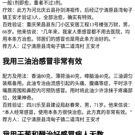
一般1剂即愈，重者不过3剂。
疗效：此方为河北庆云县孙剑涛祖传，后经辽宁清原县湾甸子
镇王安才验证3人，全部治愈，确实有特效。
百姓验证：重庆荣昌县东门小区安居工程13号楼张万财，男，
66岁。他来信说：“几年来，我家人患感冒都不用去医院，均
用本条方治愈。邻居们的感冒也是用此条方治好的。”
荐方人：辽宁清原县湾甸子镇二道湾村 王安才
我用三油治感冒非常有效
配方及用法：香油80克，薄荷油40克，樟脑油40克。三油调匀
装瓶备用。此油专治由流感引起的头痛、腹痛等症，平时涂于
嘴唇周围和鼻腔内可预防感冒。用时将此油少许涂抹于疼痛部
位，效果神奇。
百姓验证：四川乐至县建设局赵春荣，男，71岁。他来信说：
“本人经常感冒，使用本条方很快治愈。此方真的非常有效。”
荐方人：辽宁清原县湾甸子镇二道湾村 王安才
我用干葱和醋治好感冒病人无数