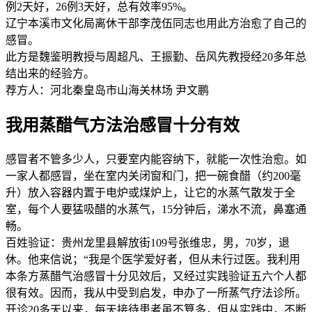
例2天好，26例3天好，总有效率95%。
辽宁本溪市文化局离休干部李茂伍同志也用此方治愈了自己的
感冒。
此方是魏鉴明教授与周超凡、王振勤、岳风先教授经20多年总
结出来的经验方。
荐方人：河北秦皇岛市山海关林场 尹文鹏
我用蒸醋气方法治感冒十分有效
感冒者不管多少人，只要室内能容纳下，就能一次性治愈。如
一家人都感冒，坐在室内关闭窗和门，把一碗食醋（约200毫
升）放入容器内置于电炉或煤炉上，让它的水蒸气散发于全
室，每个人要猛吸醋的水蒸气，15分钟后，涕水不流，鼻塞通
畅。
百姓验证：贵州龙里县解放街109号张维忠，男，70岁，退
休。他来信说；“我是个医学爱好者，但从未行过医。我利用
本条方蒸醋气治感冒十分见效后，又经过实践验证五六个人都
很有效。因而，我从中受到启发，申办了一所蒸气疗法诊所。
开诊20多天以来，每天接待患者虽不算多，但从实践中，不断