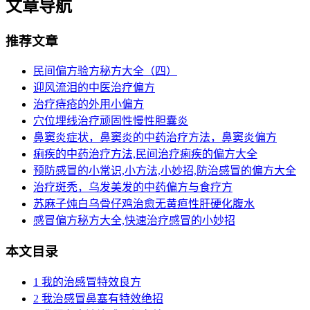
文章导航
推荐文章
民间偏方验方秘方大全（四）
迎风流泪的中医治疗偏方
治疗痔疮的外用小偏方
穴位埋线治疗顽固性慢性胆囊炎
鼻窦炎症状，鼻窦炎的中药治疗方法，鼻窦炎偏方
痢疾的中药治疗方法,民间治疗痢疾的偏方大全
预防感冒的小常识,小方法,小妙招,防治感冒的偏方大全
治疗斑秃，乌发美发的中药偏方与食疗方
苏麻子炖白乌骨仔鸡治愈无黄疸性肝硬化腹水
感冒偏方秘方大全,快速治疗感冒的小妙招
本文目录
1
我的治感冒特效良方
2
我治感冒鼻塞有特效绝招