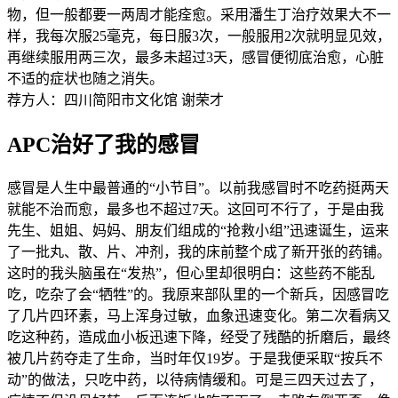
物，但一般都要一两周才能痊愈。采用潘生丁治疗效果大不一
样，我每次服25毫克，每日服3次，一般服用2次就明显见效，
再继续服用两三次，最多未超过3天，感冒便彻底治愈，心脏
不适的症状也随之消失。
荐方人：四川简阳市文化馆 谢荣才
APC治好了我的感冒
感冒是人生中最普通的“小节目”。以前我感冒时不吃药挺两天
就能不治而愈，最多也不超过7天。这回可不行了，于是由我
先生、姐姐、妈妈、朋友们组成的“抢救小组”迅速诞生，运来
了一批丸、散、片、冲剂，我的床前整个成了新开张的药铺。
这时的我头脑虽在“发热”，但心里却很明白：这些药不能乱
吃，吃杂了会“牺牲”的。我原来部队里的一个新兵，因感冒吃
了几片四环素，马上浑身过敏，血象迅速变化。第二次看病又
吃这种药，造成血小板迅速下降，经受了残酷的折磨后，最终
被几片药夺走了生命，当时年仅19岁。于是我便采取“按兵不
动”的做法，只吃中药，以待病情缓和。可是三四天过去了，