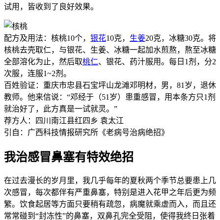
试用，皆收到了良好效果。
配方及用法：核桃10个，
银花
10克，
生姜
20克，冰糖30克。将
核桃去壳取仁，与银花、生姜、冰糖一起加水煎熬，熬至冰糖
全部溶化为止，然后取
桃仁
、银花、药汁服用。每日1剂，分2
次服，连服1~2剂。
百姓验证：重庆市忠县石宝坪山龙滩邓明材，男，81岁，退休
教师。他来信说：“邓经于（51岁）患重感冒，用本条方只1剂
就治好了，此方真是一试就灵。”
荐方人：四川南江县红四乡 袁太江
引自：广西科技情报研究所《老病号治病绝招》
我治感冒鼻塞有特效绝招
在过去漫长的岁月里，我几乎每年的夏秋两个季节总要患上几
次感冒，每次都伴有严重鼻塞，特别是进入花甲之年后更为频
繁。饮食起居等方面只要稍有疏忽，病魔就乘虚而入，而且还
常常碰到“封冻性”的鼻塞，双鼻孔完全受阻，使得我终日张着