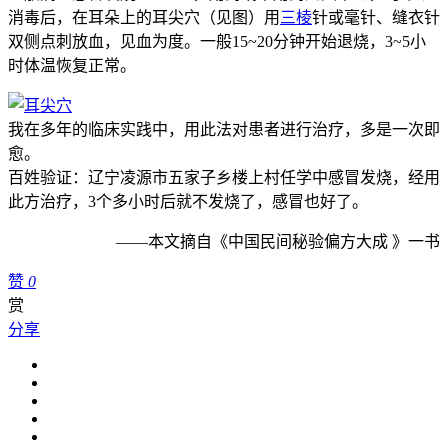
消毒后，在耳朵上的耳尖穴（见图）用
三棱
针或毫针、缝衣针
双侧点刺放血，见血为度。一般15~20分钟开始退烧，3~5小
时体温恢复正常。
我在多年的临床实践中，用此法对患者进行治疗，多是一次即
愈。
百姓验证：辽宁凌源市五家子乡楼上村任学中感冒发烧，经用
此方治疗，3个多小时后就不发烧了，感冒也好了。
——本文摘自《中国民间秘验偏方大成 》一书
赞
0
赏
分享