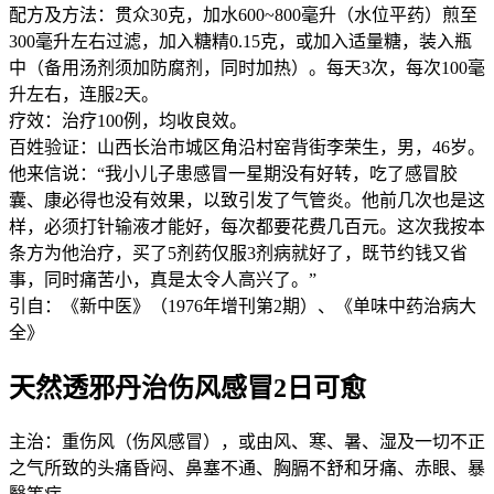
配方及方法：贯众30克，加水600~800毫升（水位平药）煎至
300毫升左右过滤，加入糖精0.15克，或加入适量糖，装入瓶
中（备用汤剂须加防腐剂，同时加热）。每天3次，每次100毫
升左右，连服2天。
疗效：治疗100例，均收良效。
百姓验证：山西长治市城区角沿村窑背街李荣生，男，46岁。
他来信说：“我小儿子患感冒一星期没有好转，吃了感冒胶
囊、康必得也没有效果，以致引发了气管炎。他前几次也是这
样，必须打针输液才能好，每次都要花费几百元。这次我按本
条方为他治疗，买了5剂药仅服3剂病就好了，既节约钱又省
事，同时痛苦小，真是太令人高兴了。”
引自：《新中医》（1976年增刊第2期）、《单味中药治病大
全》
天然透邪丹治伤风感冒2日可愈
主治：重伤风（伤风感冒），或由风、寒、暑、湿及一切不正
之气所致的头痛昏闷、鼻塞不通、胸膈不舒和牙痛、赤眼、暴