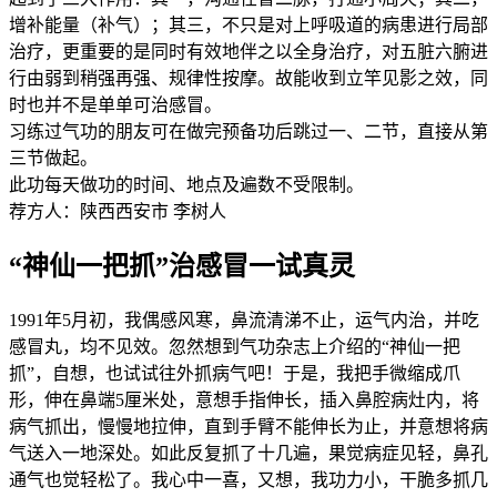
增补能量（补气）；其三，不只是对上呼吸道的病患进行局部
治疗，更重要的是同时有效地伴之以全身治疗，对五脏六腑进
行由弱到稍强再强、规律性按摩。故能收到立竿见影之效，同
时也并不是单单可治感冒。
习练过气功的朋友可在做完预备功后跳过一、二节，直接从第
三节做起。
此功每天做功的时间、地点及遍数不受限制。
荐方人：陕西西安市 李树人
“神仙一把抓”治感冒一试真灵
1991年5月初，我偶感风寒，鼻流清涕不止，运气内治，并吃
感冒丸，均不见效。忽然想到气功杂志上介绍的“神仙一把
抓”，自想，也试试往外抓病气吧！于是，我把手微缩成爪
形，伸在鼻端5厘米处，意想手指伸长，插入鼻腔病灶内，将
病气抓出，慢慢地拉伸，直到手臂不能伸长为止，并意想将病
气送入一地深处。如此反复抓了十几遍，果觉病症见轻，鼻孔
通气也觉轻松了。我心中一喜，又想，我功力小，干脆多抓几