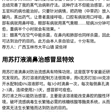
总结完善了我的蒸气治病新疗法。这种疗法不但能治感冒，对
五官科的病也能治好。只要针对病情，把药物（中草药）放入
罐内，蒸出药气，让患者直接呼吸，口腔有病就用口呼吸，鼻
部有病就用鼻呼吸，眼部有病就用蒸气熏眼……轻病20分钟可
愈，重病半个小时就会有效果。”
注：醋蒸气在空气中能杀菌，在鼻内和肺部也同样杀菌，因此
可达到治疗的目的。此方由本人亲自验证，十分有效。
荐方人：广西玉林市大平山镇 梁佐祥
用苏打液滴鼻治感冒显特效
用苏打液滴鼻对防治流感具有特殊功效，这是医学专家最近研
究发现的。苏打溶液的配制方法很简单，用6克苏打加100克凉
开水配制成6%溶液即可。每3小时滴鼻一次，每次每侧鼻孔滴
2~3滴，连续使用2~3天，感冒即可痊愈。
苏打液之所以能防治感冒，主要是该溶液能改变鼻腔的酸性环
境，破坏流感病毒生长繁殖必需的核糖核酸等酶类系统，从而
使其无法生长繁殖而达到防治的目的。