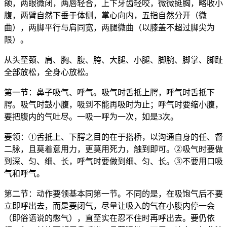
颌，两眼微闭，两唇轻合，上下牙齿轻咬，微微挺胸，略收小
腹，两臂自然下垂于体侧，掌心向内，五指自然分开（微
曲），两脚平行与肩同宽，两腿微曲（以膝盖不超过脚尖为
限）。
从头至颈、肩、胸、腹、胯、大腿、小腿、脚腕、脚掌、脚趾
全部放松，全身心放松。
第一节：鼻子吸气、呼气。吸气时舌抵上腭，呼气时舌抵下
腭。吸气时鼓小腹，吸到不能再吸时为止；呼气时要缩小腹，
要把腹内的气吐尽。一吸一呼为一次，如是3次。
要领：①舌抵上、下腭之目的在于搭桥，以沟通自身的任、督
二脉，且莫着意用力，更莫用死力，触到即可。②吸气时要做
到深、匀、细、长，呼气时要做到细、匀、长。③不要用口吸
气和呼气。
第二节：动作要领基本同第一节。不同的是，在吸饱气后不要
立即呼出去，而是要闭气，尽量让吸入的气在小腹内停一会
（即俗语说的憋气），直至实在忍不住时再呼出去。要仍依