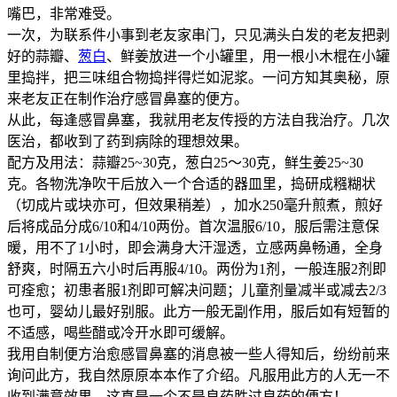
嘴巴，非常难受。
一次，为联系件小事到老友家串门，只见满头白发的老友把剥
好的蒜瓣、
葱白
、鲜姜放进一个小罐里，用一根小木棍在小罐
里捣拌，把三味组合物捣拌得烂如泥浆。一问方知其奥秘，原
来老友正在制作治疗感冒鼻塞的便方。
从此，每逢感冒鼻塞，我就用老友传授的方法自我治疗。几次
医治，都收到了药到病除的理想效果。
配方及用法：蒜瓣25~30克，葱白25～30克，鲜生姜25~30
克。各物洗净吹干后放入一个合适的器皿里，捣研成糨糊状
（切成片或块亦可，但效果稍差），加水250毫升煎煮，煎好
后将成品分成6/10和4/10两份。首次温服6/10，服后需注意保
暖，用不了1小时，即会满身大汗湿透，立感两鼻畅通，全身
舒爽，时隔五六小时后再服4/10。两份为1剂，一般连服2剂即
可痊愈；初患者服1剂即可解决问题；儿童剂量减半或减去2/3
也可，婴幼儿最好别服。此方一般无副作用，服后如有短暂的
不适感，喝些醋或冷开水即可缓解。
我用自制便方治愈感冒鼻塞的消息被一些人得知后，纷纷前来
询问此方，我自然原原本本作了介绍。凡服用此方的人无一不
收到满意效果，这真是一个不是良药胜过良药的便方！