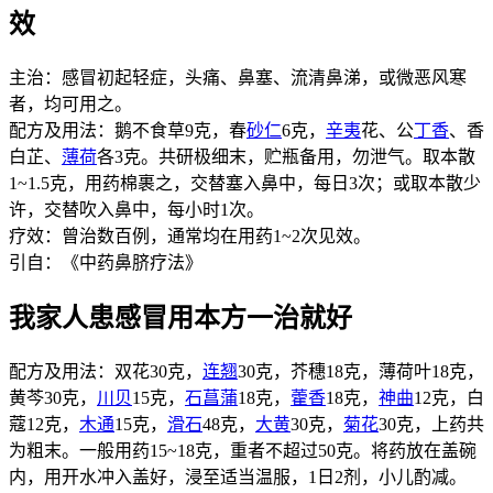
效
主治：感冒初起轻症，头痛、鼻塞、流清鼻涕，或微恶风寒
者，均可用之。
配方及用法：鹅不食草9克，春
砂仁
6克，
辛夷
花、公
丁香
、香
白芷、
薄荷
各3克。共研极细末，贮瓶备用，勿泄气。取本散
1~1.5克，用药棉裹之，交替塞入鼻中，每日3次；或取本散少
许，交替吹入鼻中，每小时1次。
疗效：曾治数百例，通常均在用药1~2次见效。
引自：《中药鼻脐疗法》
我家人患感冒用本方一治就好
配方及用法：双花30克，
连翘
30克，芥穗18克，薄荷叶18克，
黄芩30克，
川贝
15克，
石菖蒲
18克，
藿香
18克，
神曲
12克，白
蔻12克，
木通
15克，
滑石
48克，
大黄
30克，
菊花
30克，上药共
为粗末。一般用药15~18克，重者不超过50克。将药放在盖碗
内，用开水冲入盖好，浸至适当温服，1日2剂，小儿酌减。