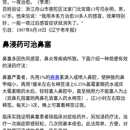
觉，一夜治愈。（李肃）
百姓验证：浙江舟山市普陀区沈家门北安路13号司永明，男，
67岁。他来信说：“我用本条方治愈10多人的感冒，效果特别
好，一般一夜过后感冒症状就消失了。”
引自：1997年8月18日《辽宁老年报》
鼻浸药可治鼻塞
鼻塞多因伤风感冒、鼻炎等疾病所致。下面介绍一种简便有效
的浸药疗法：
鼻塞严重者，先用1%的
麻黄
素滴入或喷入鼻腔，使肿胀的鼻
甲缩小，再用7厘米左右长棉签浸上0.25%氯霉素眼药水或庆
大霉素眼药水后，轻轻塞入鼻腔中，直至稍用力不能塞入为止
（双鼻孔阻塞则两鼻孔皆塞入药水棉签），过2小时左右取出
棉签。每天2~3次，晚上可塞着棉签过夜。
临床实践证明鼻塞患者除临床对症给药外，另加浸药疗法，治
疗一次病症即感轻松，几次则基本痊愈。此法简单、方便，对