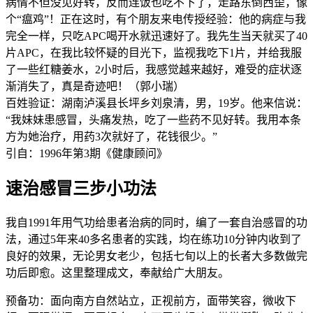
病情不但没见好转，反而连饭也吃不下了，走路东倒西歪，像
个“瘟鸡”！正在这时，有个朋友来电传授经验：他的病症与我
完全一样，只吃APC喝开水就迅速好了。我先生当天就买了40
片APC，在我比较怀疑的目光下，监视我吃下1片，并给我服
了一些红糖姜水，2小时后，我感觉越来越好，难受的症状逐
渐消失了，真是奇迹吧！（郭小瑞）
百姓验证：湖南泸溪县长坪乡刘泉清，男，19岁。他来信说：
“我妹妹患感冒，头痛发热，吃了一些药不见好转。我用本条
方为她治疗，用药3次就好了，花钱很少。”
引自：1996年第3期《健康顾问》
速治感冒三步小功法
我自1991年用气功给患者治病的同时，编了一套自治感冒的功
法，通过5年来40多名患者的实践，均在练功10分钟内收到了
良好的效果，无论男女老少，包括七旬以上的长者大多数做完
功后即愈。这里整理成文，奉献给广大朋友。
预备功：面向南方自然站立，正视前方，面带笑容，微收下