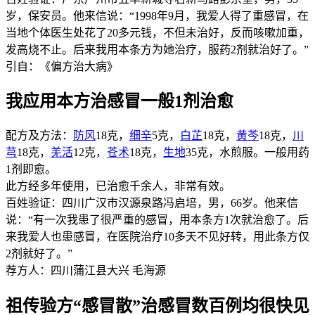
岁，保安员。他来信说：“1998年9月，我爱人得了重感冒，在
当地个体医生处花了20多元钱，不但未治好，反而咳嗽加重，
发高烧不止。后来我用本条方为她治疗，服药2剂就治好了。”
引自：《偏方治大病》
我应用本方治感冒一般1剂治愈
配方及方法：
防风
18克，
细辛
5克，
白芷
18克，
黄芩
18克，
川
芎
18克，
羌活
12克，
苍术
18克，
生地
35克，水煎服。一般用药
1剂即愈。
此方经多年使用，已治愈千余人，非常有效。
百姓验证：四川广汉市汉源泉路冯启培，男，66岁。他来信
说：“有一次我患了很严重的感冒，用本条方1次就治愈了。后
来我爱人也患感冒，在医院治疗10多天不见好转，用此条方仅
2剂就好了。”
荐方人：四川蒲江县大兴 毛海源
祖传验方“感冒散”治感冒数百例均很快见