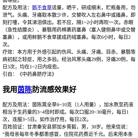
翳等症。
配方及用法：
鹅不食草
适量，晒干，研成细末，贮瓶备用，勿
泄气。头痛、牙痛取本散少许，交替吹入左右鼻中或搐鼻，即
刻打嚏，令其涕泪俱出。若不应，隔1~2小时再吹一次。赤眼
（急性结膜炎）、暴翳用药棉裹药塞鼻（塞入健侧鼻中或交替
塞鼻），或用鲜鹅不食草搓成药绒塞鼻。每次6小时，每日2
次。
疗效：本方用于外感引起的伤风、头痛、牙痛、目赤、暴翳等
病初起之轻症，用之多验。经治风寒头痛29例，牙痛20例，每
日3次，均在1~2日内痊愈。
引自：《中药鼻脐疗法》
我用
茵陈
防流感效果好
配方及用法：茵陈蒿全草6~10克（1人用量），加水熬至药液
相当于生药量的3~4倍时即成。每次口服20~30毫升，每日1
次，连服3~5日。如作治疗用，每日2次。
百姓验证：甘肃秦安县郭加乡胥毅，男，30岁。他来信说：
“我母亲每年冬季都患感冒，住院花药费近千元。后来用本条