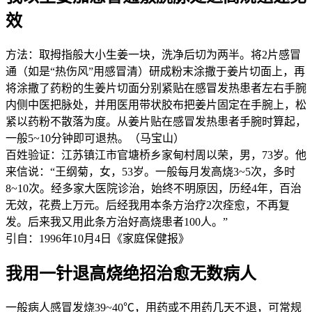
效
方法：取拇指般大小生姜一块，洗净后切为两半。将2片感冒
通（如是“热伤风”用感冒清）研成粉末涂撒于姜片切面上，再
将涂撒了药粉的生姜片切面分别紧贴在感冒发热患者左右手腕
内侧中医把脉处，并用医用带状胶布把姜片固定在手腕上，松
紧以药粉不散落为度。从姜片贴在感冒发热患者手腕时算起，
一般5~10分钟即可退热。（马宝山）
百姓验证：江苏镇江市官塘桥乡家甸村周以荣，男，73岁。他
来信说：“王纲菊，女，53岁。一般每月发高烧3~5次，多时
8~10次。经多家大医院诊治，始终不明原因，历经4年，百治
无效，花费上万元。后经我用本条方治疗2次痊愈，不再复
发。后来我又用此条方治好高烧患者100人。”
引自：1996年10月4日《家庭保健报》
我用一针退高烧绝招治愈无数病人
一般病人感冒发烧39~40℃，用药或不用药几天不退，可常规