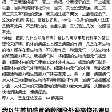
把，于是我连续抓了一百二十余把。令我惊奇的是，早上抓完
以后，当时就感到轻松异常，当天一天也没流清涕。第二天、
第三天又有轻微的流涕，我又如法抓了两次，之后竟痊愈了。
这次的“抓病”实践，使我认识到，“神仙一把抓”的治病方法还
是确有效果，不是瞎说的。自此以后，又试验过几次，也都很
有效。
“神仙一把抓”为什么能治病呢？我认为可以用现代科学的某些
理论来解释。肌体的病痛发炎都是病菌的作用，凡是在有生物
的地方都存在着生物场，可以看作是一种混元气，与该生物体
的繁殖能力有关。我抓病气时，将细菌的生物场混元气抓走
后，细菌体内的元气便会发出体外补充之。抓走的病气越多，
细菌体内的元气外耗就越多。细菌体内元气的外耗，就必然使
细菌活动能力和生殖能力下降甚至死亡。另一方面，病菌病气
对人体正常细胞的生物场有抑制和破坏作用，当病气被抓而减
少后，人体正常的灭菌细胞的活动能力会大大加强，从而会尽
快地消除病灶，使病痊愈。
荐方人：黑龙江依安县一中 麻兆森
我以生姜加感冒通敷腕脉处退高烧迅速见