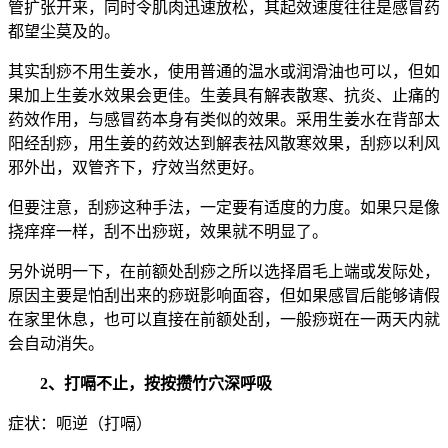
管扩张开来，同时令肌肉迅速放松，其起效速度往往是感冒药
都望尘莫及的。
其实刮痧不用生姜水，使用普通的温水或润滑油也可以，但如
果加上生姜水效果会更佳。生姜具有解表散寒、抗炎、止痛的
药效作用，与感冒药本身有类似的效果。采用生姜水在背部太
阳经刮痧，用生姜的药效达到解表祛风散寒效果，刮痧以利风
邪外出，双管齐下，疗效当然更好。
但要注意，刮痧这种手法，一定要有适度的力度。如果只是像
挠痒痒一样，刮不出痧斑，效果就不明显了。
另外说明一下，在前额处刮痧之所以选择眉毛上端或发际处，
原因主要是怕刮出来的痧斑影响面容，但如果感冒后能够请假
在家里休息，也可以直接在前额处刮，一般痧斑在一两天内就
会自动消失。
2、打嗝不止，按按攒竹穴深呼吸
症状：呃逆（打嗝）