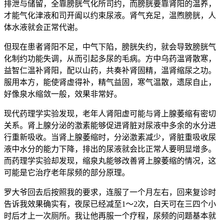
排泄与储留，全靠膀胱气化所司约，而膀胱要靠肾阳的温养，
才能气化津液和司开阖以约束尿液。肾气充足，温煦膀胱，人
体水液就会正常代谢。
但现在患者肾阳不足，中气下陷，膀胱失约，就会导致膀胱气
化制约功能失调，从而引起多尿的毛病。方中乌药温肾散寒，
益智仁温补肾阳，配以山药，共奏补肾固精，温肾缩尿之功。
服用本方，能使肾虚得补，精气益固，寒气温散，遗尿自止，
好像泉水缩敛一般，效果非常好。
现代药理学实验发现，老年人肾阳虚可能与肾上腺萎缩有密切
关系。肾上腺分泌的激素能够促进肾脏对尿液中多余的水分进
行重新吸收。当肾上腺萎缩时，分泌激素减少，肾脏重吸收尿
液中水分的能力下降，排出的尿液就会比正常人要明显增多。
而药理学实验却发现，缩泉丸能够改善肾上腺萎缩的情况，这
可能是它治疗老年尿频的部分原理。
罗大爷回去后按照我的要求，连服了一个月左右，回来复诊时
告诉我效果确实有，夜尿已经减至1～2次，白天可在三四个小
时后才上一次厕所。我让他再服一个疗程，尿频的问题基本就