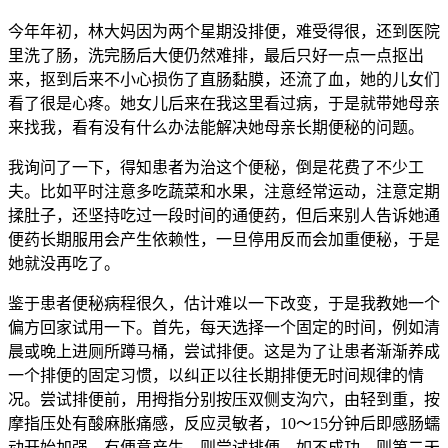
今年年初，林大妈因为两个星期没排便，难受得很，还到医院
里洗了肠，洗完肠后大便仍然难排，最后只好一点一点抠出
来，抠到后来不小心损伤了直肠黏膜，还流了血，她的儿女们
看了很是心疼。她女儿后来在我这里看过病，于是就带她母亲
来找我，看有没有什么办法能解决她母亲长期便秘的问题。
我询问了一下，得知患者为治这个便秘，倒是花费了不少工
夫。比如平时注意多吃蔬菜和水果，注意经常运动，注意定期
揉肚子，还坚持吃过一段时间的通便药，但后来别人告诉她通
便药长期服用会产生依赖性，一旦停用反而会加重便秘，于是
她就没再吃了。
鉴于患者便秘病程很久，估计难以一下改变，于是我教她一个
偏方回家试用一下。首先，每天选择一个固定的时间，例如清
晨或晚上进厕所蹲马桶，尝试排便。这是为了让患者渐渐养成
一个排便的固定习惯，以纠正以往长期排便无时间规律的情
况。尝试排便前，用拇指分别按压双侧支沟穴，由轻到重，按
摩指压处有酸麻胀痛感，反应灵敏者，10～15分钟后即感肠蠕
动开始加强，有便意产生，则尝试排便。如不成功，则第二天