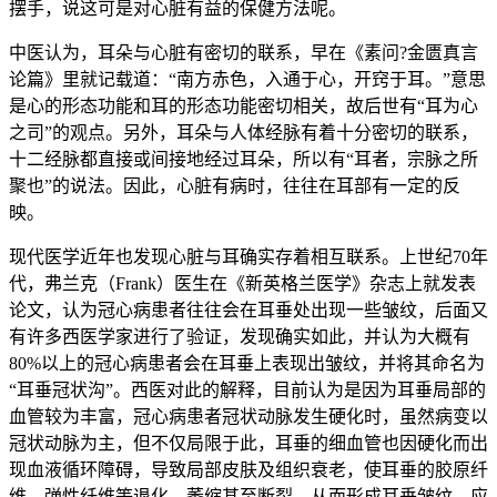
摆手，说这可是对心脏有益的保健方法呢。
中医认为，耳朵与心脏有密切的联系，早在《素问?金匮真言
论篇》里就记载道：“南方赤色，入通于心，开窍于耳。”意思
是心的形态功能和耳的形态功能密切相关，故后世有“耳为心
之司”的观点。另外，耳朵与人体经脉有着十分密切的联系，
十二经脉都直接或间接地经过耳朵，所以有“耳者，宗脉之所
聚也”的说法。因此，心脏有病时，往往在耳部有一定的反
映。
现代医学近年也发现心脏与耳确实存着相互联系。上世纪70年
代，弗兰克（Frank）医生在《新英格兰医学》杂志上就发表
论文，认为冠心病患者往往会在耳垂处出现一些皱纹，后面又
有许多西医学家进行了验证，发现确实如此，并认为大概有
80%以上的冠心病患者会在耳垂上表现出皱纹，并将其命名为
“耳垂冠状沟”。西医对此的解释，目前认为是因为耳垂局部的
血管较为丰富，冠心病患者冠状动脉发生硬化时，虽然病变以
冠状动脉为主，但不仅局限于此，耳垂的细血管也因硬化而出
现血液循环障碍，导致局部皮肤及组织衰老，使耳垂的胶原纤
维、弹性纤维等退化、萎缩甚至断裂，从而形成耳垂皱纹。应