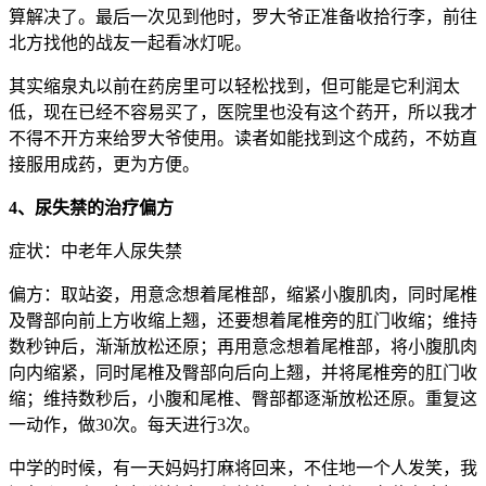
算解决了。最后一次见到他时，罗大爷正准备收拾行李，前往
北方找他的战友一起看冰灯呢。
其实缩泉丸以前在药房里可以轻松找到，但可能是它利润太
低，现在已经不容易买了，医院里也没有这个药开，所以我才
不得不开方来给罗大爷使用。读者如能找到这个成药，不妨直
接服用成药，更为方便。
4、尿失禁的治疗偏方
症状：中老年人尿失禁
偏方：取站姿，用意念想着尾椎部，缩紧小腹肌肉，同时尾椎
及臀部向前上方收缩上翘，还要想着尾椎旁的肛门收缩；维持
数秒钟后，渐渐放松还原；再用意念想着尾椎部，将小腹肌肉
向内缩紧，同时尾椎及臀部向后向上翘，并将尾椎旁的肛门收
缩；维持数秒后，小腹和尾椎、臀部都逐渐放松还原。重复这
一动作，做30次。每天进行3次。
中学的时候，有一天妈妈打麻将回来，不住地一个人发笑，我