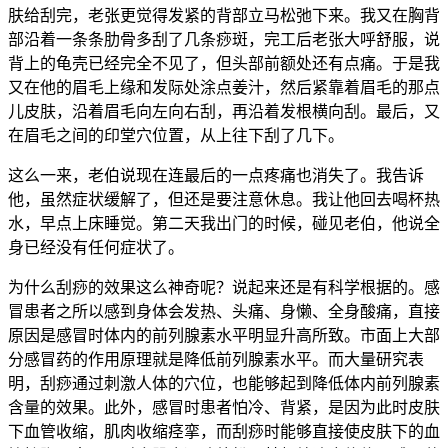
肤给刮完，老张更觉得发紧的背部立马松弛下来。我又在胸背
部沿着一条条肋骨多刮了几条痧斑，完工后老张大呼舒服，说
背上的龟壳已经完全不见了，但头部前额处还有点痛。于是我
又在他的眉毛上缘和发际处涂点姜汁，然后紧靠着眉毛的那点
儿皮肤，沿着眉毛向左向右刮，再沿着发根横向刮。最后，又
在眉毛之间的印堂穴位置，从上往下刮了几下。
这么一来，老伯说现在连最后的一点疼痛也消失了。我告诉
他，虽然症状缓解了，但还是要注意休息。我让他回去喝杯热
水，早点上床睡觉。第二天我出门的时候，碰见老伯，他说全
身已经没有任何症状了。
为什么刮痧的效果这么神奇呢？说起来还是有科学根据的。感
冒患者之所以感到身体会发热、头痛、身懒、全身酸痛，直接
原因是感冒时体内的前列腺素水平明显升高所致。市面上大部
分感冒药的作用原理就是降低前列腺素水平。而大量研究表
明，刮痧通过刺激人体的穴位，也能够起到降低体内前列腺素
含量的效果。此外，感冒时患者怕冷、背紧，是因为此时皮肤
下血管收缩，肌肉收缩痉挛，而刮痧时能够直接使皮肤下的血