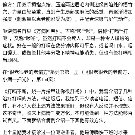
偏方：用双手拇指点按、压迫两边眉毛内侧边缘凹陷处的攒竹
穴，力量由轻至重，直到产生局部酸麻胀的感觉，再逐渐增加
强度（刺激量以患者能忍受为度），并配合深吸气屏气动作。
呃逆病名首见《万病回春》。古称“哆”“哕”，俗称“打嗝”“打
呃”，又称“哕逆”。虽然打嗝不会死人，却是一种令人尴尬的
症状。好在一般的打嗝在数分钟内即可平息，或者喝口水，咽
口馒头，或做些其他事分散下精神就能消失，但也有些打嗝相
当顽固。
在“很老很老的老偏方”系列书第一册（《很老很老的老偏方，
小病一扫光》，第154页：
《打嗝不断，烧一片指甲让你很舒畅》）中，我曾介绍了几种
治疗打嗝的方法，书出版后，我接到不少读者电话、短信、信
件，有不少人说上述方法效果挺好，但也有人反映并不理想。
这不奇怪，临床上病情千变万化，不可能做到一种方法能够百
试百灵。下面就结合病例介绍一下其他有效方法。
上个星期我才接诊过一位呃逆患者，他是傍晚快下班时才来