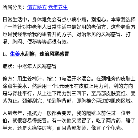
所属分类：
偏方秘方
老年养生
日常生活中，身体难免会有点小病小痛，别担心，本章我选择
了一些针对中老年人日常生活中最好用的老偏方，这些老偏方
也是我经常给我的患者开的方子。对治常见的风寒感冒、打
嗝、胸闷、便秘等等都很有效。
1、
生姜
水刮擦，速治风寒感冒
症状：中老年人风寒感冒
偏方：用生姜榨汁，按1：1与温开水混合。在颈椎旁的皮肤上
涂点生姜水，然后用一个1元硬币在皮肤上用力刮，刮的方向
是与脊柱平行，从上往下用力刮三四下，至局部皮肤变红、变
紫为止。颈部刮完，轮到胸背部，即胸椎旁两边的肌肉区域。
人到老年，抵抗力一般都会变差，我的隔壁以前住过一位老
伯，就很容易得感冒。有一次他又感冒了，吃了两片药，睡了
半天，还是头痛得厉害，而且背部发紧，像背了个龟壳。