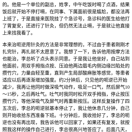
的。他是一个单位的副总，姓李，中午吃饭时喝了点酒，结果
饭后就开始不停打嗝，在同事、下属面前很是尴尬，都没法再
上班了，于是直接来医院挂了个急诊号，急诊科的医生给他打
了胃复安，还进行了针灸，但仍然无法止嗝，于是就让他直接
上来找我看了。
本来治呃逆用针灸的方法是非常理想的，不过由于患者刚刚才
扎完针，再扎就不太愿意了。我想了一下，告诉他用按摩方法
也能治，李总听了点头表示同意。于是我让他坐好，自己站到
他面前，用双手拇指点按、压迫他两边眉毛内侧边缘凹陷处的
攒竹穴，力量由轻至重，直到产生局部酸麻胀等感觉，等患者
适应以后再逐渐增加强度。约2分钟后，只见他的呃逆已开始
减少，我再让他同时做深吸气动作，吸足一口气，然后屏气10
～15秒，之后再吐气。吐气时我同时松开双手拇指，停止按压
攒竹穴，等他深吸气及屏气时再重新按压。这样反复操作了四
五次后，李总的呃逆就基本停止了，我让他休息几分钟，自己
则开始收拾东西准备下班。十分钟后，我收拾好了，李总的呃
逆也没有再出现，我告诉他可以回家了，如果还有复发，就按
照我这样的操作自己进行，李总很高兴地答应了。后面几天，