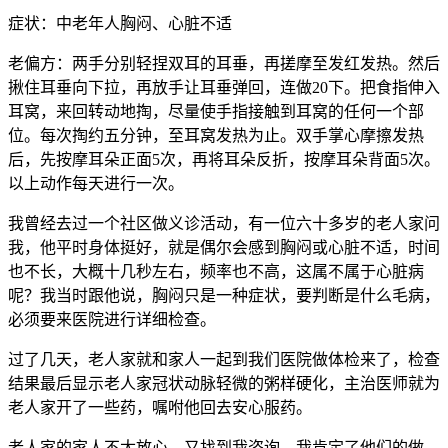
症状：中老年人胸闷、心脏不适
老偏方：两手分别轻捏双耳的耳垂，再搓摩至发红发热。然后
揪住耳垂向下拉，再放手让耳垂弹回，连做20下。把食指伸入
耳窝，来回转动地掏，尽量使手指接触到耳窝的任何一个部
位。每次掏约五分钟，至耳窝发热为止。双手掌心摩擦发热
后，先按摩耳朵正面5次，再将耳朵反折，按摩耳朵背面5次。
以上动作每天进行一次。
我曾经去过一个社区做义诊活动，有一位六十多岁的老人家问
我，他平时身体挺好，就是偶尔会感到胸闷或心脏不适，时间
也不长，大概十几秒左右，频率也不高，这属不属于心脏病
呢？我当时跟他说，胸闷只是一种症状，要判断是什么毛病，
必须要来医院进行详细检查。
过了几天，老人家就和家人一起到我们医院做体检来了，检查
结果最后显示老人家冠状动脉轻微的粥样硬化，主治医师就为
老人家开了一些药，嘱咐他回去安心服药。
老人家的家人不太放心，又找到我咨询。我肯定了他们的做