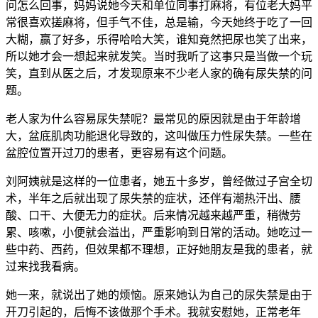
问怎么回事，妈妈说她今天和单位同事打麻将，有位老大妈平
常很喜欢搓麻将，但手气不佳，总是输，今天她终于吃了一回
大糊，赢了好多，乐得哈哈大笑，谁知竟然把尿也笑了出来，
所以她才会一想起来就发笑。当时我听了这事只是当做一个玩
笑，直到从医之后，才发现原来不少老人家的确有尿失禁的问
题。
老人家为什么容易尿失禁呢？最常见的原因就是由于年龄增
大，盆底肌肉功能退化导致的，这叫做压力性尿失禁。一些在
盆腔位置开过刀的患者，更容易有这个问题。
刘阿姨就是这样的一位患者，她五十多岁，曾经做过子宫全切
术，半年之后就出现了尿失禁的症状，还伴有潮热汗出、腰
酸、口干、大便无力的症状。后来情况越来越严重，稍微劳
累、咳嗽，小便就会溢出，严重影响到日常的活动。她吃过一
些中药、西药，但效果都不理想，正好她朋友是我的患者，就
过来找我看病。
她一来，就说出了她的烦恼。原来她认为自己的尿失禁是由于
开刀引起的，后悔不该做那个手术。我就安慰她，正常老年