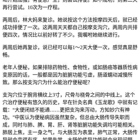
再行尝试。10次为一疗程。
两周后，林大妈来复诊。她说按这个方法按摩四天后，就已经
成功排便了一次。这两周天天都自己按摩支沟穴，两周内共排
便四次，情况比以前好转了不少。我嘱咐她继续进行。
两周后她再复诊，说已经可以每1～2天大便一次，感觉真是舒
畅。
老年人便秘，如果排除药物性、食物性，或如肠癌等器质性病
变原因的话，一般都是因为脏腑功能亏虚，肠道蠕动减慢所
致。那么按支沟穴为什么能治疗便秘呢？
支沟穴位于腕背横纹上3寸，尺骨与桡骨之间的中线上。这个
穴治疗便秘有悠久的历史，早在针灸名典《玉龙歌》中就有记
载：“大便闭结不能通……更把支沟来泻动，方知妙穴有神
功。”中医认为便秘病因虽然复杂，但总由大肠传导失职而
成，同时与肺、脾、胃、肝、肾等脏腑功能失调均可能相关。
肺居上焦，主一身之气，与大肠互为表里，肺气正常，大肠传
导就会变得有序，如果失常，大肠的传导功能就会出现问题，