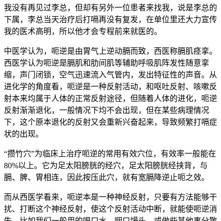
我没有再见过李总，但却有另外一位患者来找我，说是李总的
下属，李总当天治疗后打嗝再没有复发，在单位里还大力宣传
我的医术高明，所以他才会专程前来就医的。
中医学认为，呃逆是由胃气上逆动膈而致，西医称膈肌痉挛。
西医学认为呃逆是膈肌和肋间肌等辅助呼吸肌阵发性随意挛
缩，声门闭锁，空气迅速流入气管内，发出特征性的声音。从
进化学的角度看，呃逆是一种反射活动，和呕吐反射、咳嗽反
射本来均属于人体的正常反射途径，但随着人体的进化，呃逆
反射渐渐退化，一般情况下均不会出现，但在某些病理情况
下，这个原本退化的反射又会重新兴奋起来，导致频繁打嗝症
状的出现。
“攒竹穴”为临床上治疗呃逆的常用有效穴位，有效率一般能在
80%以上。它为足太阳膀胱的经穴，足太阳膀胱经挟背，与
膈、脾、胃相连，因此按压此穴，就有宽膈降逆止呃之效。
而从西医学看来，呃逆本是一种神经反射，只要有方法能够干
扰、打断这个神经反射，使这个反射活动中断，就能使呃逆消
失。比如我们一般用的喝口水、咽口馒头，或做些其他事分散