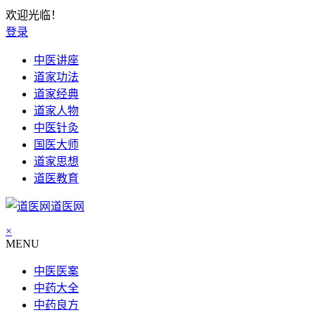
欢迎光临！
登录
中医讲座
道家功法
道家经典
道家人物
中医针灸
国医大师
道家思想
道医教育
道医网
×
MENU
中医医案
中药大全
中药良方