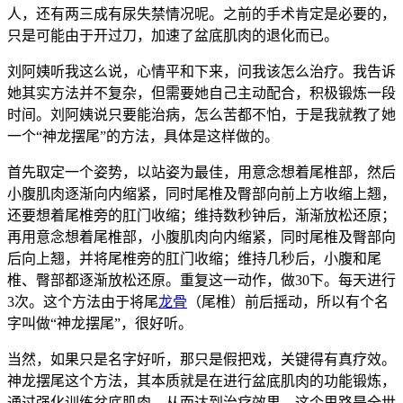
人，还有两三成有尿失禁情况呢。之前的手术肯定是必要的，
只是可能由于开过刀，加速了盆底肌肉的退化而已。
刘阿姨听我这么说，心情平和下来，问我该怎么治疗。我告诉
她其实方法并不复杂，但需要她自己主动配合，积极锻炼一段
时间。刘阿姨说只要能治病，怎么苦都不怕，于是我就教了她
一个“神龙摆尾”的方法，具体是这样做的。
首先取定一个姿势，以站姿为最佳，用意念想着尾椎部，然后
小腹肌肉逐渐向内缩紧，同时尾椎及臀部向前上方收缩上翘，
还要想着尾椎旁的肛门收缩；维持数秒钟后，渐渐放松还原；
再用意念想着尾椎部，小腹肌肉向内缩紧，同时尾椎及臀部向
后向上翘，并将尾椎旁的肛门收缩；维持几秒后，小腹和尾
椎、臀部都逐渐放松还原。重复这一动作，做30下。每天进行
3次。这个方法由于将尾
龙骨
（尾椎）前后摇动，所以有个名
字叫做“神龙摆尾”，很好听。
当然，如果只是名字好听，那只是假把戏，关键得有真疗效。
神龙摆尾这个方法，其本质就是在进行盆底肌肉的功能锻炼，
通过强化训练盆底肌肉，从而达到治疗效果。这个思路是全世