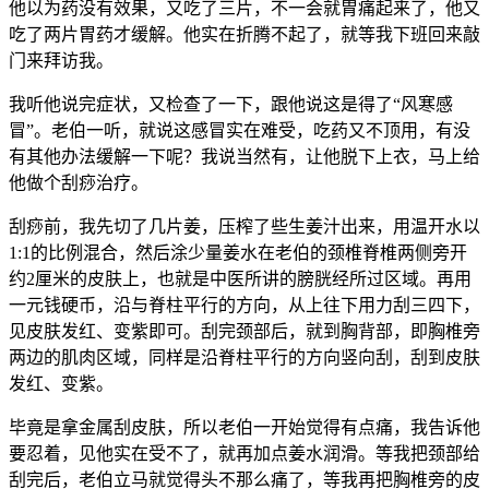
他以为药没有效果，又吃了三片，不一会就胃痛起来了，他又
吃了两片胃药才缓解。他实在折腾不起了，就等我下班回来敲
门来拜访我。
我听他说完症状，又检查了一下，跟他说这是得了“风寒感
冒”。老伯一听，就说这感冒实在难受，吃药又不顶用，有没
有其他办法缓解一下呢？我说当然有，让他脱下上衣，马上给
他做个刮痧治疗。
刮痧前，我先切了几片姜，压榨了些生姜汁出来，用温开水以
1:1的比例混合，然后涂少量姜水在老伯的颈椎脊椎两侧旁开
约2厘米的皮肤上，也就是中医所讲的膀胱经所过区域。再用
一元钱硬币，沿与脊柱平行的方向，从上往下用力刮三四下，
见皮肤发红、变紫即可。刮完颈部后，就到胸背部，即胸椎旁
两边的肌肉区域，同样是沿脊柱平行的方向竖向刮，刮到皮肤
发红、变紫。
毕竟是拿金属刮皮肤，所以老伯一开始觉得有点痛，我告诉他
要忍着，见他实在受不了，就再加点姜水润滑。等我把颈部给
刮完后，老伯立马就觉得头不那么痛了，等我再把胸椎旁的皮