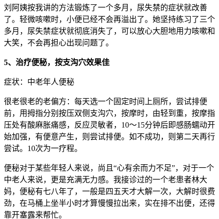
刘阿姨按我讲的方法锻炼了一个多月，尿失禁的症状就改善
了。轻微咳嗽时，小便已经不会再溢出了。她坚持练习了三个
多月，尿失禁症状就彻底消失了，可以放心大胆地用力咳嗽和
大笑，不会再担心出现问题了。
5、治疗便秘，按支沟穴效果佳
症状：中老年人便秘
很老很老的老偏方：每天选一个固定时间上厕所，尝试排便
前，用拇指分别按压双侧支沟穴，按摩时，由轻到重，按摩指
压处有酸麻胀痛感，反应灵敏者，10～15分钟后即感肠蠕动开
始加强，有便意产生，则尝试排便。如不成功，则第二天再行
尝试。10次为一疗程。
便秘对于某些年轻人来说，尚且“心有余而力不足”，对于一个
中老人来说，更是充满无力感。我接诊过的一个老患者林大
妈，便秘有七八年了，一般是四五天才大解一次，大解时很费
劲，在马桶上坐半小时才算慢慢拉出来，实在排不出便，还得
靠开塞露来帮忙。