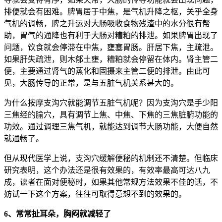
排便就会有困难。脾胃居于中焦，是气机升降之枢，关乎全身
气机的调畅，脾之升运对大肠吸收食物残渣中的水分很有帮
助，胃气的通降也有利于大肠对糟粕的排泄。如果脾胃出现了
问题，饮食就会停滞在中焦，壅塞胃肠。肝居下焦，主疏泄。
如果肝失疏泄，则木郁土壅，糟粕就会停留在体内。肾主管二
便，主要通过肾气的蒸化和固摄来主管二便的排泄。由此可
见，大肠传导的正常，是与五脏气机关系甚大的。
为什么按摩支沟穴就能调节五脏气机呢？因为支沟穴是手少阳
三焦经的腧穴，具有调节上焦、中焦、下焦的三焦脏腑功能的
功效。通过调理三焦气机，就能达到调节大肠功能，大便自然
就通畅了。
但从现代医学上说，支沟穴缓解便秘的机制还不清楚。但临床
研究表明，这个办法还是很有效果的，有效率最高可达八九
成，读者在面对便秘时，如果其他常规方法效果不佳的话，不
妨试一下这个方案，往往可取得意想不到的效果的。
6、常常扯耳朵，胸闷就减轻了