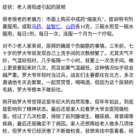
症状：老人肾阳虚引起的尿频
很老很老的老偏方：市面上购买中成药“缩泉丸”，按说明书剂
量服用。或取
乌药
、
益智仁
、
山药
各10克，三碗水煎至一碗水
服用，每日1剂，每日一次，连服一个月为一个疗程。
对不少老人家来说，尿频的确是个伤脑筋的事情。三年前，七
十岁的罗大爷就发现自己上洗手间的次数频繁了。尤其天气不
好，气温较低时，几乎每隔一个小时，就要上一次洗手间。晚
上更是要起来好几次，而且如果气温越低，这种情况似乎就会
越严重。罗大爷年轻时当过兵，战友们主要都住在北方，多次
邀请他冬天去聚聚，一起赏赏雪，喝喝酒，但因为这个尿频的
毛病，罗大爷根本不敢前往。
刚开始罗大爷觉得这是年纪大的自然现象，但年年如此，到底
是影响到了精神状态。最后还是家人拉着罗大爷去医院做检
查。经过了几次检查，排除了前列腺增生、糖尿病、肾衰竭等
疾病，最后还是确定不了病因。家人还想再给老人做多几项体
检，但罗大爷已经厌倦了不断做检查，就想来找中医看看，经