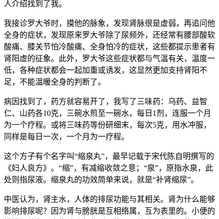
人介绍找到了我。
我接诊罗大爷时，摸他的脉象，发现肾脉很是虚弱，再追问他
全身的症状，发现原来罗大爷除了尿频外，还经常有腰部酸软
酸痛、膝关节怕冷酸痛、全身怕冷的症状，这些都提示患者有
肾阳虚的征象。此外，罗大爷这些症状都与气温有关，温度一
低，各种症状都会一起加重或诱发，这显然更加支持肾阳不
足，不能温暖全身的判断了。
病因找到了，药方就容易开了，我写了三味药：乌药、益智
仁、山药各10克，三碗水煎至一碗水，每日1剂，连服一个月
为一个疗程。或将三味药等份研细末，每次5克，用水冲服，
同样是每日一次，一个月为一疗程。
这个方子有个名字叫“缩泉丸”，最早记载于宋代陈自明撰写的
《妇人良方》。“缩”，有减缩收敛之意；“泉”，原指水泉，此
处则指尿液。缩泉丸的功效简单来说，就是“补肾缩尿”。
中医认为，肾主水，人体的排尿功能与其相关。肾为什么能够
影响排尿呢？因为肾与膀胱是互相络属，互为表里的。小便的