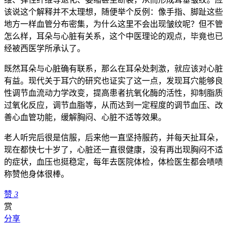
该说这个解释并不太理想，随便举个反例：像手指、脚趾这些
地方一样血管分布密集，为什么这里不会出现皱纹呢？但不管
怎么样，耳朵与心脏有关系，这个中医理论的观点，毕竟也已
经被西医学所承认了。
既然耳朵与心脏确有联系，那么在耳朵处刺激，就应该对心脏
有益。现代关于耳穴的研究也证实了这一点，发现耳穴能够良
性调节血流动力学改变，提高患者抗氧化酶的活性，抑制脂质
过氧化反应，调节血脂等，从而达到一定程度的调节血压、改
善心血管功能，缓解胸闷、心脏不适等效果。
老人听完后很是信服，后来他一直坚持服药，并每天扯耳朵，
现在都快七十岁了，心脏还一直很健康，没有再出现胸闷不适
的症状，血压也挺稳定，每年去医院体检，体检医生都会啧啧
称赞他身体很棒。
赞
3
赏
分享