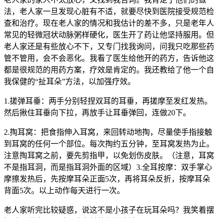
法，老人家一旦发现心脏有不适，就要尽快到医院接受规范检
查和治疗。现在老人家的情况和我估计的差不多，只是老年人
常见的轻微冠状动脉粥样硬化，医生开了药让他坚持服用。但
老人家还是有些放心不下，又专门找我询问，问我只吃那些药
管不管用，会不会恶化。我看了医生给他开的药方，告诉他这
都是很规范的用药方案，疗效是肯定的。我还教给了他一个自
我保健的“扯耳朵”方法，以加强疗效。
1.搓弹耳垂：两手分别轻捏双耳的耳垂，再搓摩至发红发热。
然后揪住耳垂向下拉，再放手让耳垂弹回，连做20下。
2.掏耳窝：把食指伸入耳窝，来回转动地掏，尽量使手指接触
到耳窝的任何一个部位。每次掏约五分钟，至耳窝发热为止。
注意掏耳窝之前，要先剪指甲，以免划伤皮肤。（注意，耳窝
不是指耳洞，而是指耳洞外面的区域）3.全耳按摩：双手掌心
摩擦发热后，先按摩耳朵正面5次，再将耳朵反折，按摩耳朵
背面5次。以上动作每天进行一次。
老人家听完比较疑惑，说这不是小孩子在玩耳朵吗？我笑着摆