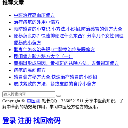
推荐文章
中医治疗高血压偏方
治疗痔疮的外用小偏方
预防感冒的小常识,小方法,小妙招,防治感冒的偏方大全
便秘怎么办？快速排便吃什么东西？分享几个女性调理
便秘的小偏方
酸枣仁怎么治失眠,9个酸枣治疗失眠偏方
民间偏方验方秘方大全（一）
黄褐斑形成原因，黄褐斑的祛除方法，去黄褐斑偏方
痔疮的民间偏方
感冒偏方秘方大全,快速治疗感冒的小妙招
皮肤紧致的方法，紧致皮肤的食疗小偏方
Copyright ©
中医网
站长QQ：3360521511
分享中医药知识，了
解中草药的功效与作用，学习中医经方验方的运用。
登录
注册
找回密码