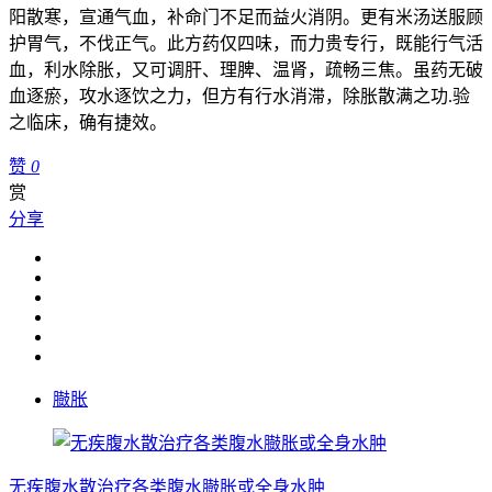
阳散寒，宣通气血，补命门不足而益火消阴。更有米汤送服顾
护胃气，不伐正气。此方药仅四味，而力贵专行，既能行气活
血，利水除胀，又可调肝、理脾、温肾，疏畅三焦。虽药无破
血逐瘀，攻水逐饮之力，但方有行水消滞，除胀散满之功.验
之临床，确有捷效。
赞
0
赏
分享
臌胀
无疾腹水散治疗各类腹水臌胀或全身水肿