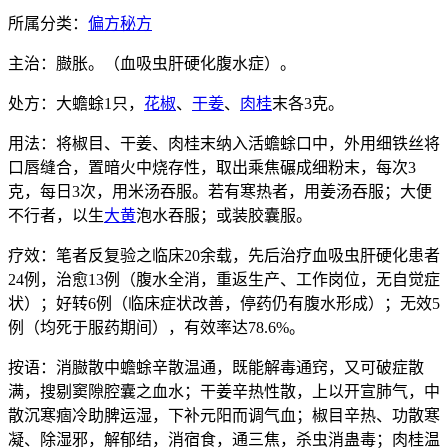
所属分类：
偏方秘方
主治：臌胀。（血吸虫肝硬化腹水症）。
处方：大蟾蜍1只，
花椒
、
干姜
、
肉桂
末各3克。
用法：将椒目、干姜、肉桂末纳入活蟾蜍口中，外用细铁丝将
口唇缝合，置暗火中烧存性，取出乘焦碾成细粉末，每次3
克，每日3次，用米汤吞服。若有寒热者，用姜汤吞服；大便
不行者，以生
大黄
泡水吞服；或装胶囊服。
疗效：笔者反复验之临床20余载，先后治疗血吸虫肝硬化患者
24例，治愈13例（腹水全消，重返生产、工作岗位，无自觉症
状）；好转6例（临床症状改善，停药仍有腹水形成）；无效5
例（均死于服药期间），有效率达78.6%。
按语：消臌散中蟾蜍辛散温通，既能解毒通窍，又可破症散
满，搜剔窦隙腔囊之血水；干姜辛热性散，上以开宣肺气，中
散沉寒痼冷助脾运湿，下补元阳而调气血；椒目辛热、功散寒
凝、除湿邪，解郁结，消宿食，通三焦，杀虫消蛊毒；肉桂温