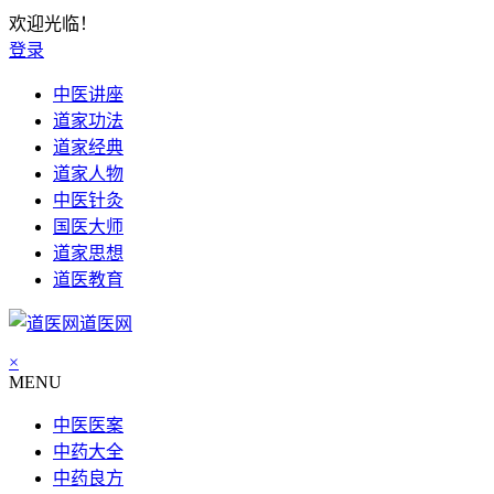
欢迎光临！
登录
中医讲座
道家功法
道家经典
道家人物
中医针灸
国医大师
道家思想
道医教育
道医网
×
MENU
中医医案
中药大全
中药良方