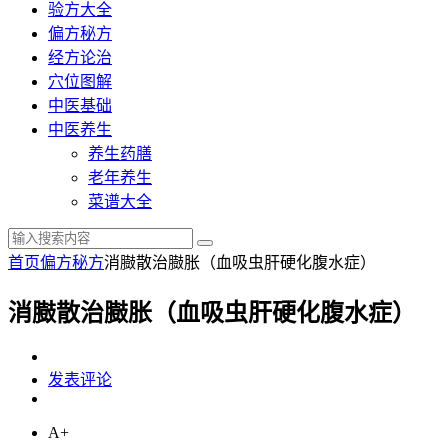
验方大全
偏方秘方
经方论治
穴位图解
中医基础
中医养生
养生药膳
老年养生
菜谱大全
首页
偏方秘方
消臌散治臌胀（血吸虫肝硬化腹水症）
消臌散治臌胀（血吸虫肝硬化腹水症）
发表评论
A+