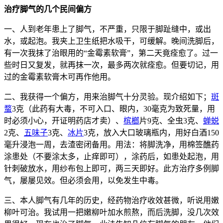
治疗脚气的几个民间偏方
一、人到老年患上了脚气，不严重，只限于脚趾缝中，或出
水，或起泡。我夹上卫生纸把水吸干，可缓解。晚间洗脚后，
有一次我抹了治眼用的“金霉素软膏”，第二天竟痊愈了。过一
些时日又复发，就再抹一次，最多两次就痊愈。但要切记，用
过的金霉素软膏木可再作他用。
二、我获得一个偏方，用来治脚气十分灵验。现介绍如下；
斑
蝥
3克（此药有大毒，不可入口、眼内，30毫克为致死量，用
时必须小心，开证明药店才卖）、
槟榔
片9克、全虫3克、
蝉蜕
2克、
五味子
3克、
冰片
3克，放入大口玻璃瓶内，用好白酒150
毫升浸泡一周，去渣密闭备用。用法：将脚洗净，用棉签醮药
涂患处（不要涂太多，止痒即可），涂药后，如患处起泡，用
针刺破放水，用纱布包上即可，两三天即好。此方治疗多例脚
气，屡屡见效。但必须会用，以免发生中毒。
三、本人脚气有几年的历史，经药物治疗收效甚微，听说用嫩
柳叶可治。我试用一把嫩柳叶加水煎熬，而后洗脚，没几次效