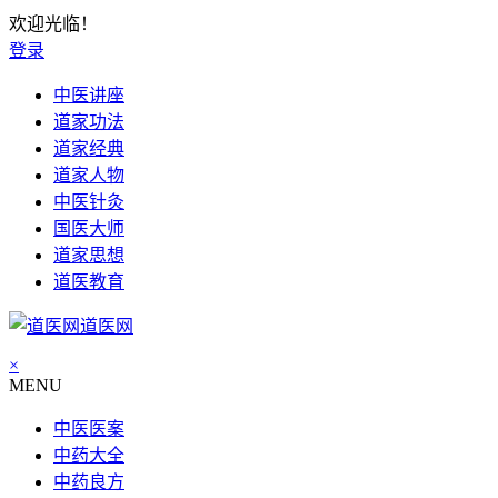
欢迎光临！
登录
中医讲座
道家功法
道家经典
道家人物
中医针灸
国医大师
道家思想
道医教育
道医网
×
MENU
中医医案
中药大全
中药良方