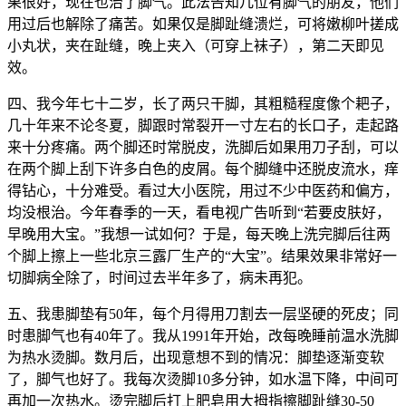
果很好，现在也治了脚气。此法告知几位有脚气的朋友，他们
用过后也解除了痛苦。如果仅是脚趾缝溃烂，可将嫩柳叶搓成
小丸状，夹在趾缝，晚上夹入（可穿上袜子），第二天即见
效。
四、我今年七十二岁，长了两只干脚，其粗糙程度像个耙子，
几十年来不论冬夏，脚跟时常裂开一寸左右的长口子，走起路
来十分疼痛。两个脚还时常脱皮，洗脚后如果用刀子刮，可以
在两个脚上刮下许多白色的皮屑。每个脚缝中还脱皮流水，痒
得钻心，十分难受。看过大小医院，用过不少中医药和偏方，
均没根治。今年春季的一天，看电视广告听到“若要皮肤好，
早晚用大宝。”我想一试如何？于是，每天晚上洗完脚后往两
个脚上擦上一些北京三露厂生产的“大宝”。结果效果非常好一
切脚病全除了，时间过去半年多了，病未再犯。
五、我患脚垫有50年，每个月得用刀割去一层坚硬的死皮；同
时患脚气也有40年了。我从1991年开始，改每晚睡前温水洗脚
为热水烫脚。数月后，出现意想不到的情况：脚垫逐渐变软
了，脚气也好了。我每次烫脚10多分钟，如水温下降，中间可
再加一次热水。烫完脚后打上肥皂用大拇指擦脚趾缝30-50