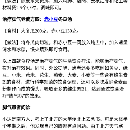
【做法】陈皮水先煲沸，加入鸡脚、瘦肉、去核红枣和花生等
材料煲2.5个小时，调味即可。
治疗脚气老偏方四：
赤小豆
冬瓜汤
【食材】大冬瓜200克，赤小豆130克。
【做法】将冬瓜肉切粒，和赤小豆一同放入炖盅中，加入适量
清水和冰糖，慢火煨熟即可食用。
以上四款食疗汤是治疗脚气的生活饮食疗法，能够治疗脚气，
提升治疗效果。同时，外公提醒，患者还要多吃例如黄豆、绿
豆、小米、薏米、花生、燕麦、大麦、小麦等一些含有维生素
Bl的食材，进行科学规范的饮食调理，还可以多吃发酵全麦面
粉制作而成的馒头，吸取更多的维生素B1，达到通过饮食治
疗“脚气病”的效果。
脚气患者问诊
小达是南方人，考上了北方的大学便北上去念书。可是大概半
个学期之后，他发现自己的脚部有点问题。由于北方天气寒