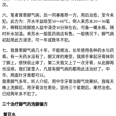
次。
六、笔者曾患脚气病，后一同事推荐一方，用后治愈，至今未
犯。此方为：开水半盆晾至50～60℃，倒入来苏水20一30毫
升，稀释后将脚放入盆中浸烫30分钟左右，可备一暖水瓶，随
时补水加温。来苏水一般医药商店有售。一般情况下，脚气病
初起用此方浸烫，可一年或数年不犯。
七、我曾患脚气病几十年，不能根治，长年使用各种药水与药
膏。有一天药水没有了，脚又痒的难受，我顺手拿起牙膏抹到
了脚上，很快就止痒了，第二天我又上了一次牙膏，从此脚再
也没痒。我们家里人，凡是有脚气病的都用此法治好了。中
华、两面针牙膏都可以。
我患脚气多年，听人介绍，用中华牙膏治脚气效果好。我每天
晚上洗脚后，用牙膏涂在患处，坚持三个星期后，果然治愈。
已经两年多不犯了。
三个治疗脚气的泡脚偏方
黄豆水