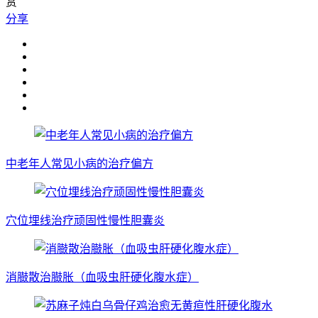
赏
分享
中老年人常见小病的治疗偏方
穴位埋线治疗顽固性慢性胆囊炎
消臌散治臌胀（血吸虫肝硬化腹水症）