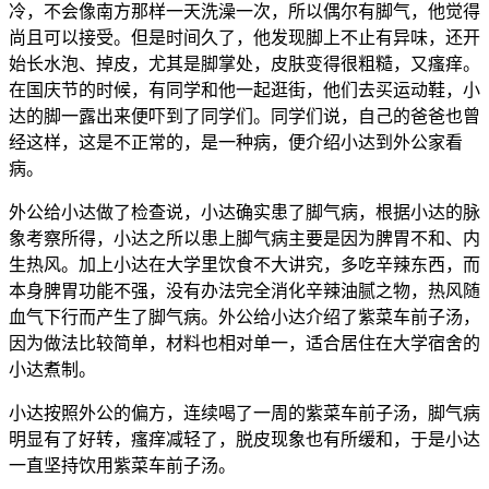
冷，不会像南方那样一天洗澡一次，所以偶尔有脚气，他觉得
尚且可以接受。但是时间久了，他发现脚上不止有异味，还开
始长水泡、掉皮，尤其是脚掌处，皮肤变得很粗糙，又瘙痒。
在国庆节的时候，有同学和他一起逛街，他们去买运动鞋，小
达的脚一露出来便吓到了同学们。同学们说，自己的爸爸也曾
经这样，这是不正常的，是一种病，便介绍小达到外公家看
病。
外公给小达做了检查说，小达确实患了脚气病，根据小达的脉
象考察所得，小达之所以患上脚气病主要是因为脾胃不和、内
生热风。加上小达在大学里饮食不大讲究，多吃辛辣东西，而
本身脾胃功能不强，没有办法完全消化辛辣油腻之物，热风随
血气下行而产生了脚气病。外公给小达介绍了紫菜车前子汤，
因为做法比较简单，材料也相对单一，适合居住在大学宿舍的
小达煮制。
小达按照外公的偏方，连续喝了一周的紫菜车前子汤，脚气病
明显有了好转，瘙痒减轻了，脱皮现象也有所缓和，于是小达
一直坚持饮用紫菜车前子汤。