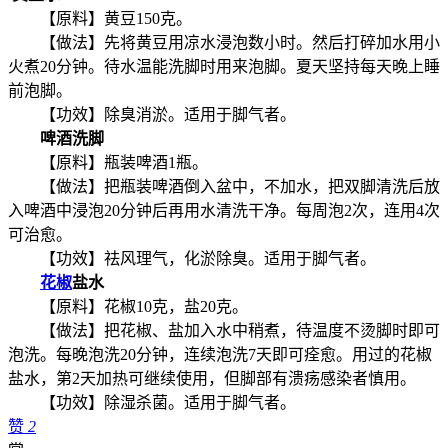
【原料】黄豆150克。
【做法】先将黄豆用凉水浸泡数小时。然后打碎加水用小
火煮20分钟。待水温能洗脚时用来泡脚。夏天坚持每天晚上睡
前泡脚。
【功效】除臭消淤。适用于脚气者。
啤酒洗脚
【原料】瓶装啤酒1瓶。
【做法】把瓶装啤酒倒入盆中，不加水，把双脚清洗后放
入啤酒中浸泡20分钟后再用水清洗干净。每周泡2次，连用4次
可治愈。
【功效】祛风理气，化淤除臭。适用于脚气者。
花椒
盐水
【原料】花椒10克，盐20克。
【做法】把花椒、盐加入水中稍煮，待温度不烫脚时即可
泡洗。每晚泡洗20分钟，连续泡洗7天即可痊愈。用过的花椒
盐水，第2天加热可继续使用，但脚部有溃疡感染者慎用。
【功效】除湿杀菌。适用于脚气者。
赞
2