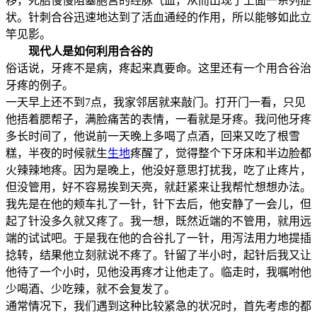
移，死胎慢慢阻塞胞宫的经脉气血，从而出现了上面一系列症
状。针刺合谷迅速地达到了活血通经的作用，所以能够如此立
竿见影。
现代人是如何利用合谷的
俗话说，牙疼不是病，疼起来真要命。这里还有一个用合谷治
牙疼的例子。
一天早上还不到7点，我家邻居就来敲门。打开门一看，只见
他捂着腮帮子，满脸痛苦的表情，一看就是牙疼。我问他牙疼
多长时间了，他说前一天晚上多喝了点酒，回来又吃了根雪
糕，半夜的时候就生
生地
疼醒了，觉得整个下牙床和半边脸都
火辣辣地疼。因为是晚上，他没好意思打扰我，吃了止疼片，
但没管用，好不容易挨到天亮，就赶紧来让我帮忙想想办法。
我先是在他的颊车扎了一针，针下去后，他安静了一会儿，但
起了针没多久就又疼了。我一想，既然近端的不管用，就用远
端的试试吧。于是我在他的合谷扎了一针，用泻法用力地提插
捻转，结果他立刻就说不疼了。针留了半小时，起针后我又让
他待了一个小时，见他没再疼才让他走了。临走时，我嘱咐他
少喝酒、少吃辣，就不会复发了。
通常情况下，我们遇到这种比较紧急的状况时，首先考虑的都