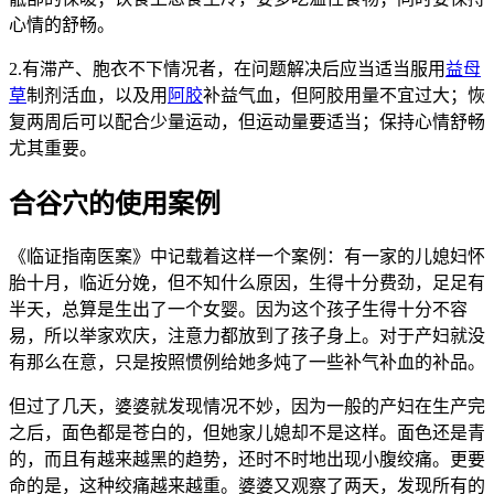
心情的舒畅。
2.有滞产、胞衣不下情况者，在问题解决后应当适当服用
益母
草
制剂活血，以及用
阿胶
补益气血，但阿胶用量不宜过大；恢
复两周后可以配合少量运动，但运动量要适当；保持心情舒畅
尤其重要。
合谷穴的使用案例
《临证指南医案》中记载着这样一个案例：有一家的儿媳妇怀
胎十月，临近分娩，但不知什么原因，生得十分费劲，足足有
半天，总算是生出了一个女婴。因为这个孩子生得十分不容
易，所以举家欢庆，注意力都放到了孩子身上。对于产妇就没
有那么在意，只是按照惯例给她多炖了一些补气补血的补品。
但过了几天，婆婆就发现情况不妙，因为一般的产妇在生产完
之后，面色都是苍白的，但她家儿媳却不是这样。面色还是青
的，而且有越来越黑的趋势，还时不时地出现小腹绞痛。更要
命的是，这种绞痛越来越重。婆婆又观察了两天，发现所有的