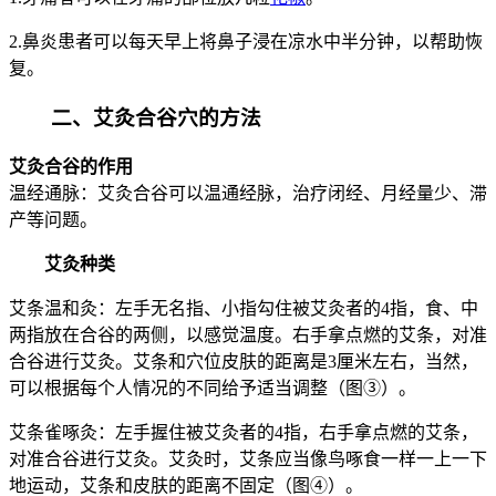
2.鼻炎患者可以每天早上将鼻子浸在凉水中半分钟，以帮助恢
复。
二、艾灸合谷穴的方法
艾灸合谷的作用
温经通脉：艾灸合谷可以温通经脉，治疗闭经、月经量少、滞
产等问题。
艾灸种类
艾条温和灸：左手无名指、小指勾住被艾灸者的4指，食、中
两指放在合谷的两侧，以感觉温度。右手拿点燃的艾条，对准
合谷进行艾灸。艾条和穴位皮肤的距离是3厘米左右，当然，
可以根据每个人情况的不同给予适当调整（图③）。
艾条雀啄灸：左手握住被艾灸者的4指，右手拿点燃的艾条，
对准合谷进行艾灸。艾灸时，艾条应当像鸟啄食一样一上一下
地运动，艾条和皮肤的距离不固定（图④）。