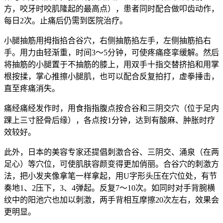
方，咬牙时咬肌隆起的最高点），患者同时配合做叩齿动作，
每日2次。止痛后仍需到医院治疗。
小腿抽筋用拇指掐合谷穴，右侧抽筋掐左手，左侧抽筋掐右
手。用力由轻渐重，时间3～5分钟，可使疼痛痉挛缓解。然后
将抽筋的小腿置于不抽筋的膝上，用双手十指交替挤掐和用掌
根按揉，掌心推擦小腿肌，也可以配合反复拍打，虚拳捶击，
直至疼痛消失。
痛经痛经发作时，用食指指腹点按合谷和三阴交穴（位于足内
踝上三寸胫骨后缘），各点按1分钟，达到有酸麻、肿胀时疗
效较好。
此外，日本的美容专家还提倡刺激合谷、三阴交、涌泉（在两
足心）等穴位，可使肌肤容颜变得更加俏丽。合谷穴的刺激方
法，把小发夹像拿笔一样拿起，用U字形头压在穴位处，有节
奏地1、2压下，3、4弹起。反复7～10次。如同时对手背腕横
纹中的阳池穴也加以刺激，两手背相互摩擦20次左右，效果会
更明显。