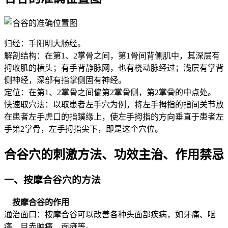
归经：手阳明大肠经。
解剖结构：在第1、2掌骨之间，第1骨间背侧肌中，其深层有
拇收肌的横头；有手背静脉网，也有桡动脉经过；浅层有掌背
侧神经，深部有指掌侧固有神经。
定位：在第1、2掌骨之间偏第2掌骨侧，第2掌骨的中点处。
快速取穴法：以取患者左手穴为例，将左手拇指的指间关节放
在患者左手虎口的指蹼缘上，使左手拇指的方向垂直于患者左
手第2掌骨，左手拇指尖下，即是这个穴位。
合谷穴的刺激方法、功效主治、作用禁忌
一、按摩合谷穴的方法
按摩合谷的作用
通治面口：按摩合谷可以改善各种头面部疾病，如牙痛、咽
痛、目赤肿痛、面瘫等。