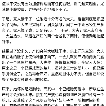
症状不仅没有因为加倍调理而有任何减轻，反而越来越重，尤
其是小腹绞痛，弄得产妇连地都下不了。
于是，家人请来了一位附近十分有名的大夫，看看到底是哪里
出了问题。大夫把完脉后，眉头紧皱，问了一下她已经生产多
久了。家人算了算，足足有6天了。于是，大夫让家人去准备
一大盆热水，然后在产妇的两个合谷扎了两针，便使劲地捻起
针来。
结果过了没多久，产妇突然大喊肚子疼，头上汗珠直滚。大夫
就在她的肚子上使劲地推了两下，一会儿就见产妇的两腿间露
出了一个黑黑的东西，大夫伸手慢慢将其拽出。全家人大惊：
原来这是一个已经成型的胎儿，虽然比正常的婴儿小，但已经
手脚俱全了。之后再看产妇，虽然明显体力不支，但自己却说
整个身体有种说不出的轻松。
原来，她怀的是双胞胎，而其中一个已经胎死腹中，所以在生
产时才会如此困难。接生的产婆也没有想到产妇腹中还有一个
胎儿，就造成了这个死胎遗留在产妇肚子里。随着时间的推