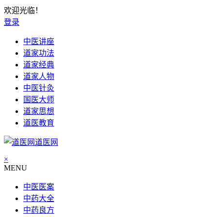
欢迎光临！
登录
中医讲座
道家功法
道家经典
道家人物
中医针灸
国医大师
道家思想
道医教育
道医网
×
MENU
中医医案
中药大全
中药良方