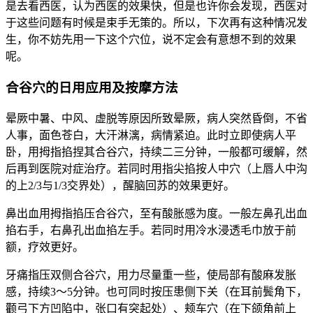
是去看西医，认为西医的效果快，但是也许你会发现，西医对
于这些问题有时候是束手无策的。所以，下次再有这种情况发
生，你不妨先用一下这个穴位，说不定会有意想不到的效果
呢。
合谷穴的日用应用及按摩方法
晕厥中暑、中风、虚脱等原因所致晕厥，病人突然昏倒，不省
人事，面色苍白，大汗淋漓，病情紧迫。此时立即使病人平
卧，用拇指掐捏其合谷穴，持续二三分钟，一般都可缓解，然
后再到医院对症治疗。若同时用指尖掐按人中穴（上唇人中沟
的上2/3与1/3交界处），醒脑回苏的效果更好。
鼻出血用拇指掐压合谷穴，至有酸胀感为度。一般左鼻孔出血
掐右手，右鼻孔出血掐左手。若同时用冷水浸透毛巾放于前
额，疗效更好。
牙痛指压双侧合谷穴，用力尽量重一些，使局部有酸麻发胀
感，持续3～5分钟。也可同时按压患侧下关（在耳前鬓角下，
颧弓下方凹陷中，张口有突起处）、颊车穴（在下颌角前上