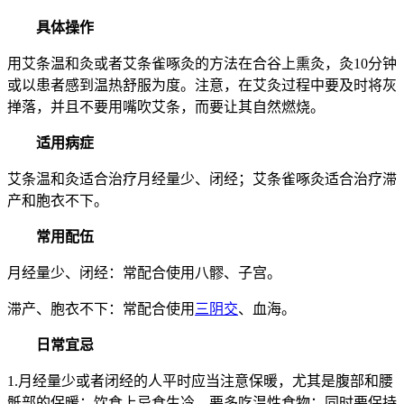
具体操作
用艾条温和灸或者艾条雀啄灸的方法在合谷上熏灸，灸10分钟
或以患者感到温热舒服为度。注意，在艾灸过程中要及时将灰
掸落，并且不要用嘴吹艾条，而要让其自然燃烧。
适用病症
艾条温和灸适合治疗月经量少、闭经；艾条雀啄灸适合治疗滞
产和胞衣不下。
常用配伍
月经量少、闭经：常配合使用八髎、子宫。
滞产、胞衣不下：常配合使用
三阴交
、血海。
日常宜忌
1.月经量少或者闭经的人平时应当注意保暖，尤其是腹部和腰
骶部的保暖；饮食上忌食生冷，要多吃温性食物；同时要保持