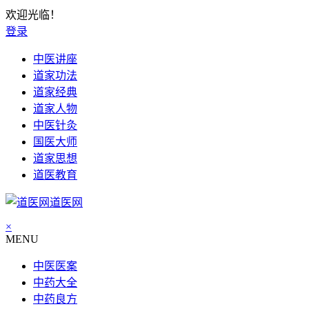
欢迎光临！
登录
中医讲座
道家功法
道家经典
道家人物
中医针灸
国医大师
道家思想
道医教育
道医网
×
MENU
中医医案
中药大全
中药良方