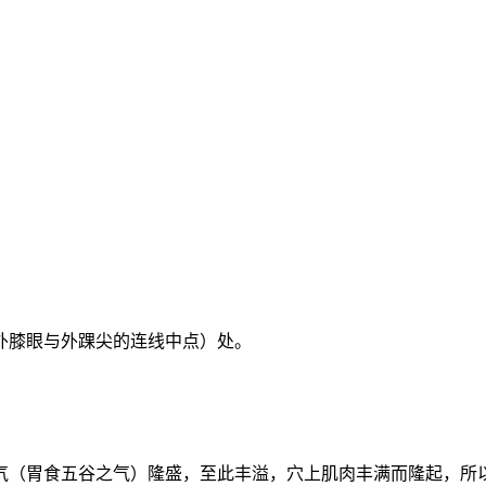
外膝眼与外踝尖的连线中点）处。
气（胃食五谷之气）隆盛，至此丰溢，穴上肌肉丰满而隆起，所