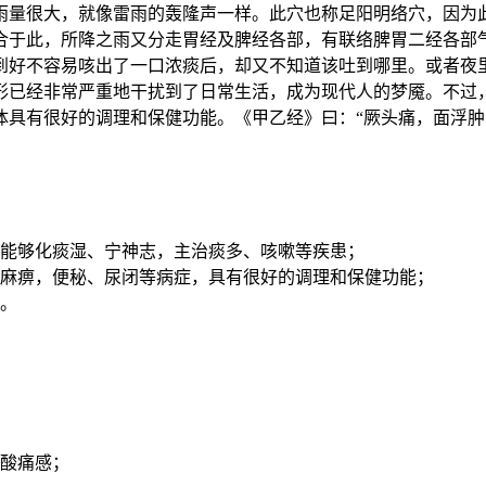
雨量很大，就像雷雨的轰隆声一样。此穴也称足阳明络穴，因为
合于此，所降之雨又分走胃经及脾经各部，有联络脾胃二经各部
到好不容易咳出了一口浓痰后，却又不知道该吐到哪里。或者夜
形已经非常严重地干扰到了日常生活，成为现代人的梦魇。不过
具有很好的调理和保健功能。《甲乙经》曰：“厥头痛，面浮肿
，能够化痰湿、宁神志，主治痰多、咳嗽等疾患；
、麻痹，便秘、尿闭等病症，具有很好的调理和保健功能；
。
有酸痛感；