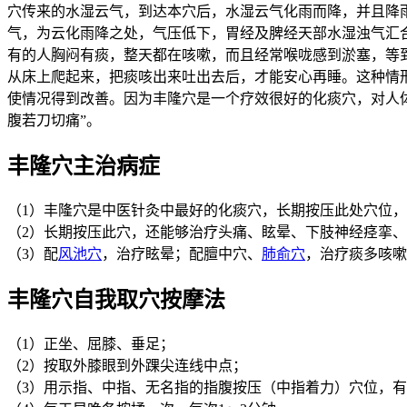
穴传来的水湿云气，到达本穴后，水湿云气化雨而降，并且降
气，为云化雨降之处，气压低下，胃经及脾经天部水湿浊气汇
有的人胸闷有痰，整天都在咳嗽，而且经常喉咙感到淤塞，等
从床上爬起来，把痰咳出来吐出去后，才能安心再睡。这种情
使情况得到改善。因为丰隆穴是一个疗效很好的化痰穴，对人体
腹若刀切痛”。
丰隆穴主治病症
（1）丰隆穴是中医针灸中最好的化痰穴，长期按压此处穴位
（2）长期按压此穴，还能够治疗头痛、眩晕、下肢神经痉挛
（3）配
风池穴
，治疗眩晕；配膻中穴、
肺俞穴
，治疗痰多咳嗽
丰隆穴自我取穴按摩法
（1）正坐、屈膝、垂足；
（2）按取外膝眼到外踝尖连线中点；
（3）用示指、中指、无名指的指腹按压（中指着力）穴位，