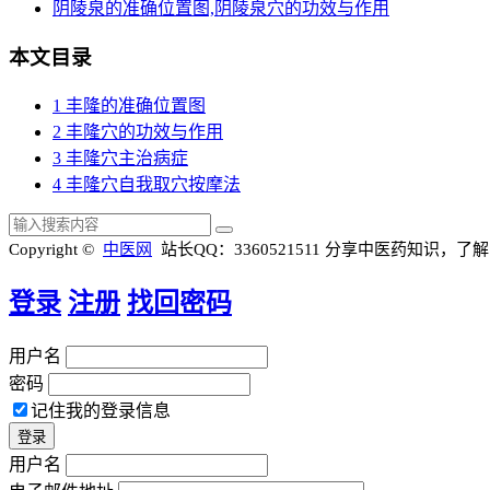
阴陵泉的准确位置图,阴陵泉穴的功效与作用
本文目录
1
丰隆的准确位置图
2
丰隆穴的功效与作用
3
丰隆穴主治病症
4
丰隆穴自我取穴按摩法
Copyright ©
中医网
站长QQ：3360521511
分享中医药知识，了解
登录
注册
找回密码
用户名
密码
记住我的登录信息
用户名