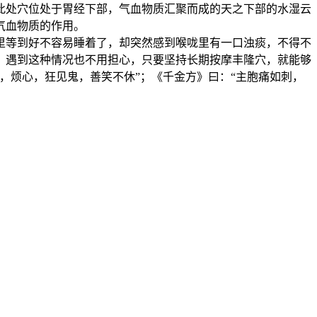
此处穴位处于胃经下部，气血物质汇聚而成的天之下部的水湿云
气血物质的作用。
里等到好不容易睡着了，却突然感到喉咙里有一口浊痰，不得不
，遇到这种情况也不用担心，只要坚持长期按摩丰隆穴，就能够
，烦心，狂见鬼，善笑不休”；《千金方》曰：“主胞痛如刺，