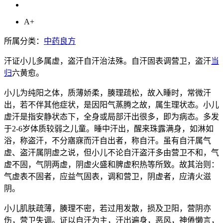
A+
所属分类：
中药良方
汗证小儿多属虚，盗汗自汗治法殊。自汗固表调营卫，盗汗
当
归
六黄愈。
小儿为纯阳之体，质薄娇柔，腠理疏松，故入睡时，常微汗
出，若不伴其他症状，是因阳气蒸腾之故，属生理状态。小儿
虚汗是指安静状态下，全身或局部汗出很多，即为病态。多发
于2-6岁体质较弱之儿童。睡中汗出，醒来珠露满身，如淋如
浴，称盗汗，不分寤寐而汗自出者，称自汗。虽有自汗属气
虚、盗汗属阴虚之说，但小儿不论自汗盗汗多由营卫不和，气
虚不固，气阴两虚，阴虚火盛和脾虚积热等所致。故其治则：
气虚表不固者，应益气固表，调和营卫，阴虚者，应清火滋
阴。
小儿肌肤疏薄，腠理不密，若过用发散，损及卫阳，营阴亦
伤，营卫失调。证以自汗为主，汗出遍身，恶风，神倦懒言，