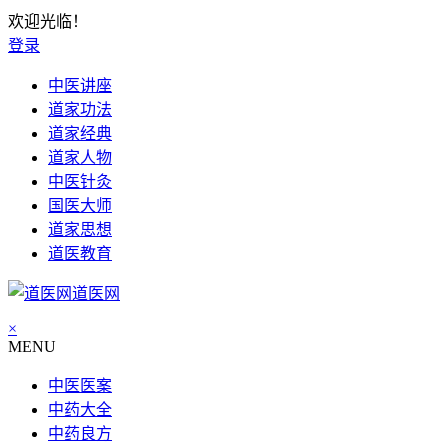
欢迎光临！
登录
中医讲座
道家功法
道家经典
道家人物
中医针灸
国医大师
道家思想
道医教育
道医网
×
MENU
中医医案
中药大全
中药良方