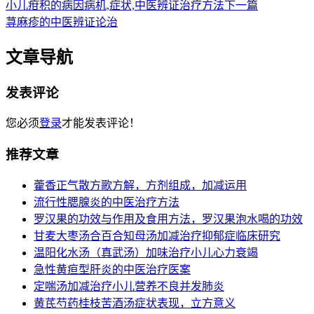
小儿疳积的病因病机,症状,中医辨证治疗方法
下一篇
荨麻疹的中医辨证论治
文章导航
发表评论
您必须
登录
才能发表评论！
推荐文章
藿香正气散方歌方解，方剂组成，加减运用
流行性腮腺炎的中医治疗方法
罗汉果的功效与作用及食用方法，罗汉果泡水喝的功效
甘麦大枣汤合百合知母汤加减治疗抑郁症临床研究
温阳化水汤（真武汤）加味治疗小儿心力衰竭
急性黄疸型肝炎的中医治疗医案
定喘汤加减治疗小儿营养不良并发肺炎
黄芪芍药桂枝苦酒汤症状表现，立方意义