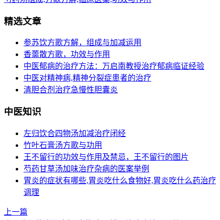
精选文章
参苏饮方歌方解，组成与加减运用
香薷散方歌，功效与作用
中医郁病的治疗方法：万启南教授治疗郁病临证经验
中医对精神病,精神分裂症患者的治疗
清胆合剂治疗急慢性胆囊炎
中医知识
左归饮合四物汤加减治疗闭经
竹叶石膏汤方歌与功用
王不留行的功效与作用及禁忌，王不留行的图片
芍药甘草汤加味治疗杂病的医案举例
胃炎的症状有哪些,胃炎吃什么食物好,胃炎吃什么药治疗
调理
上一篇