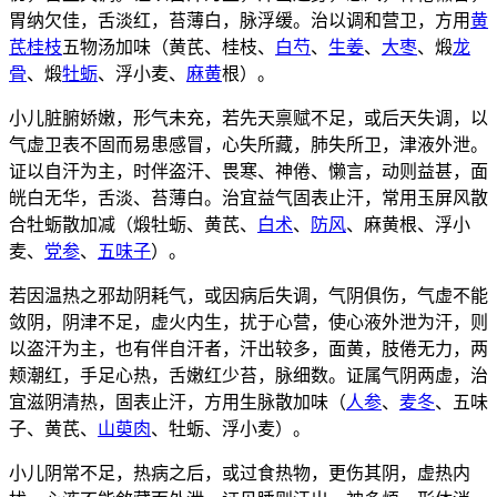
胃纳欠佳，舌淡红，苔薄白，脉浮缓。治以调和营卫，方用
黄
芪
桂枝
五物汤加味（黄芪、桂枝、
白芍
、
生姜
、
大枣
、煅
龙
骨
、煅
牡蛎
、浮小麦、
麻黄
根）。
小儿脏腑娇嫩，形气未充，若先天禀赋不足，或后天失调，以
气虚卫表不固而易患感冒，心失所藏，肺失所卫，津液外泄。
证以自汗为主，时伴盗汗、畏寒、神倦、懒言，动则益甚，面
㿠白无华，舌淡、苔薄白。治宜益气固表止汗，常用玉屏风散
合牡蛎散加减（煅牡蛎、黄芪、
白术
、
防风
、麻黄根、浮小
麦、
党参
、
五味子
）。
若因温热之邪劫阴耗气，或因病后失调，气阴俱伤，气虚不能
敛阴，阴津不足，虚火内生，扰于心营，使心液外泄为汗，则
以盗汗为主，也有伴自汗者，汗出较多，面黄，肢倦无力，两
颊潮红，手足心热，舌嫩红少苔，脉细数。证属气阴两虚，治
宜滋阴清热，固表止汗，方用生脉散加味（
人参
、
麦冬
、五味
子、黄芪、
山萸肉
、牡蛎、浮小麦）。
小儿阴常不足，热病之后，或过食热物，更伤其阴，虚热内