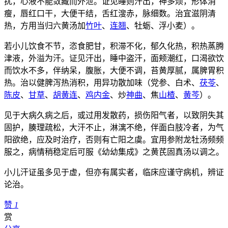
扰，心液不能敛藏而外泄。证见睡则汗出，神多烦，形体消
瘦，唇红口干，大便干结，舌红溲赤，脉细数。治宜滋阴清
热，方用当归六黄汤加
竹叶
、
连翘
、牡蛎、浮小麦）。
若小儿饮食不节，恣食肥甘，积滞不化，郁久化热，积热蒸腾
津液，外溢为汗。证见汗出，睡中盗汗，面颊潮红，口渴欲饮
而饮水不多，伴纳呆，腹胀，大便不调，苔黄厚腻，属脾胃积
热。治以健脾泻热消积，用异功散加味（党参、白术、
茯苓
、
陈皮
、
甘草
、
胡黄连
、
鸡内金
、炒
神曲
、焦
山楂
、
黄芩
）。
见于大病久病之后，或过用发散药，损伤阳气者，以致阴失其
固护，腠理疏松，大汗不止，淋漓不绝，伴面白肢冷者，为气
阳欲绝，应及时治疗，否则有亡阳之虞。宜用参附龙牡汤频频
服之，病情稍稳定后可服《幼幼集成》之黄芪固真汤以调之。
小儿汗证虽多见于虚，但亦有属实者，临床应谨守病机，辨证
论治。
赞
1
赏