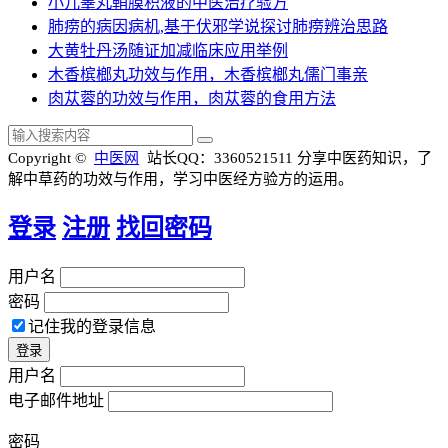
小儿睾丸鞘膜积液的中医治疗验方
肺痨的病因病机,基于伏邪学说探讨肺痨辨治思路
大黄牡丹汤随证加减临床应用举例
木香槟榔丸功效与作用，木香槟榔丸儒门事亲
肉苁蓉的功效与作用，肉苁蓉的食用方法
Copyright ©
中医网
站长QQ：3360521511
分享中医药知识，了
解中草药的功效与作用，学习中医经方验方的运用。
登录
注册
找回密码
用户名
密码
记住我的登录信息
用户名
电子邮件地址
密码