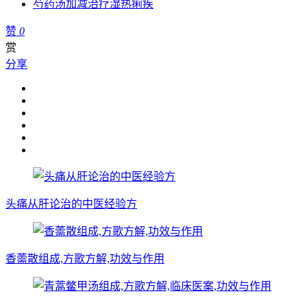
芍药汤加减治疗湿热痢疾
赞
0
赏
分享
头痛从肝论治的中医经验方
香薷散组成,方歌方解,功效与作用