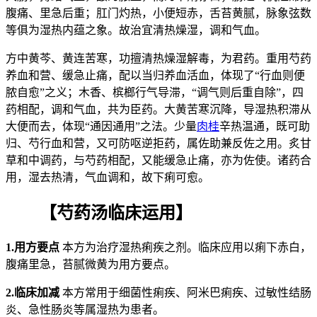
腹痛、里急后重；肛门灼热，小便短赤，舌苔黄腻，脉象弦数
等俱为湿热内蕴之象。故治宜清热燥湿，调和气血。
方中黄芩、黄连苦寒，功擅清热燥湿解毒，为君药。重用芍药
养血和营、缓急止痛，配以当归养血活血，体现了“行血则便
脓自愈”之义；木香、槟榔行气导滞，“调气则后重自除”，四
药相配，调和气血，共为臣药。大黄苦寒沉降，导湿热积滞从
大便而去，体现“通因通用”之法。少量
肉桂
辛热温通，既可助
归、芍行血和营，又可防呕逆拒药，属佐助兼反佐之用。炙甘
草和中调药，与芍药相配，又能缓急止痛，亦为佐使。诸药合
用，湿去热清，气血调和，故下痢可愈。
【芍药汤临床运用】
1.用方要点
本方为治疗湿热痢疾之剂。临床应用以痢下赤白，
腹痛里急，苔腻微黄为用方要点。
2.临床加减
本方常用于细菌性痢疾、阿米巴痢疾、过敏性结肠
炎、急性肠炎等属湿热为患者。