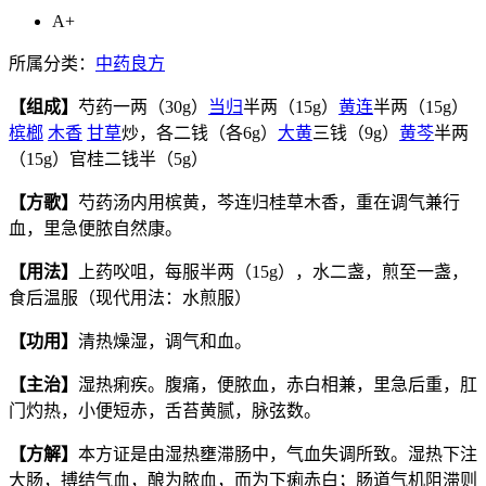
A+
所属分类：
中药良方
【组成】
芍药一两（30g）
当归
半两（15g）
黄连
半两（15g）
槟榔
木香
甘草
炒，各二钱（各6g）
大黄
三钱（9g）
黄芩
半两
（15g）官桂二钱半（5g）
【方歌】
芍药汤内用槟黄，芩连归桂草木香，重在调气兼行
血，里急便脓自然康。
【用法】
上药㕮咀，每服半两（15g），水二盏，煎至一盏，
食后温服（现代用法：水煎服）
【功用】
清热燥湿，调气和血。
【主治】
湿热痢疾。腹痛，便脓血，赤白相兼，里急后重，肛
门灼热，小便短赤，舌苔黄腻，脉弦数。
【方解】
本方证是由湿热壅滞肠中，气血失调所致。湿热下注
大肠，搏结气血，酿为脓血，而为下痢赤白；肠道气机阻滞则