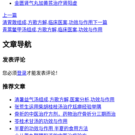
金匮肾气丸加黄芪治疗肾阳虚
上一篇
清胃散组成,方歌方解,临床医案,功效与作用
下一篇
青蒿鳖甲汤组成,方歌方解,临床医案,功效与作用
文章导航
发表评论
您必须
登录
才能发表评论！
推荐文章
清暑益气汤组成,方歌方解,医案分析,功效与作用
张荒生运用柴胡桂枝汤治疗尪痹经验举隅
骨折的中医治疗方剂，药物治疗骨折分三期而治
苓桂术甘汤的功效与作用
半夏的功效与作用 半夏的食用方法