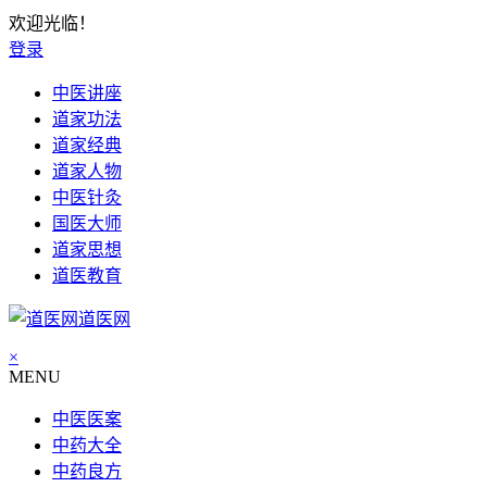
欢迎光临！
登录
中医讲座
道家功法
道家经典
道家人物
中医针灸
国医大师
道家思想
道医教育
道医网
×
MENU
中医医案
中药大全
中药良方