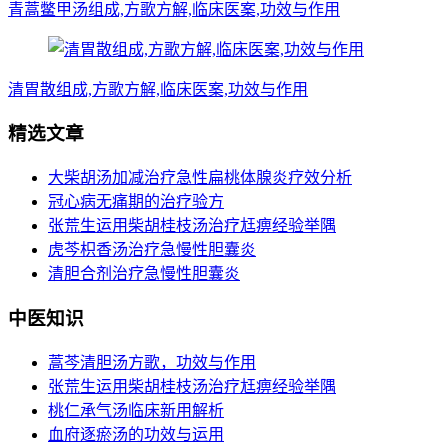
青蒿鳖甲汤组成,方歌方解,临床医案,功效与作用
清胃散组成,方歌方解,临床医案,功效与作用
精选文章
大柴胡汤加减治疗急性扁桃体腺炎疗效分析
冠心病无痛期的治疗验方
张荒生运用柴胡桂枝汤治疗尪痹经验举隅
虎芩枳香汤治疗急慢性胆囊炎
清胆合剂治疗急慢性胆囊炎
中医知识
蒿芩清胆汤方歌，功效与作用
张荒生运用柴胡桂枝汤治疗尪痹经验举隅
桃仁承气汤临床新用解析
血府逐瘀汤的功效与运用