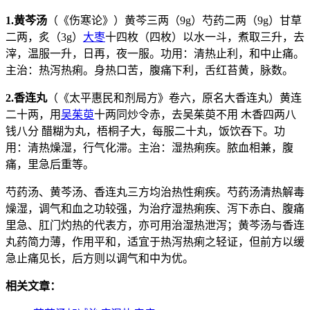
1.黄芩汤
（《伤寒论》）黄芩三两（9g）芍药二两（9g）甘草
二两，炙（3g）
大枣
十四枚（四枚）以水一斗，煮取三升，去
滓，温服一升，日再，夜一服。功用：清热止利，和中止痛。
主治：热泻热痢。身热口苦，腹痛下利，舌红苔黄，脉数。
2.香连丸
（《太平惠民和剂局方》卷六，原名大香连丸）黄连
二十两，用
吴茱萸
十两同炒令赤，去吴茱萸不用 木香四两八
钱八分 醋糊为丸，梧桐子大，每服二十丸，饭饮吞下。功
用：清热燥湿，行气化滞。主治：湿热痢疾。脓血相兼，腹
痛，里急后重等。
芍药汤、黄芩汤、香连丸三方均治热性痢疾。芍药汤清热解毒
燥湿，调气和血之功较强，为治疗湿热痢疾、泻下赤白、腹痛
里急、肛门灼热的代表方，亦可用治湿热泄泻；黄芩汤与香连
丸药简力薄，作用平和，适宜于热泻热痢之轻证，但前方以缓
急止痛见长，后方则以调气和中为优。
相关文章：