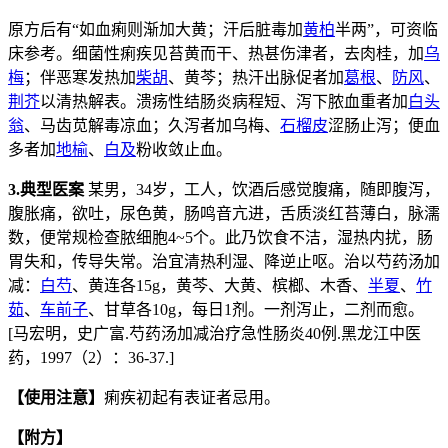
原方后有“如血痢则渐加大黄；汗后脏毒加
黄柏
半两”，可资临
床参考。细菌性痢疾见苔黄而干、热甚伤津者，去肉桂，加
乌
梅
；伴恶寒发热加
柴胡
、黄芩；热汗出脉促者加
葛根
、
防风
、
荆芥
以清热解表。溃疡性结肠炎病程短、泻下脓血重者加
白头
翁
、马齿苋解毒凉血；久泻者加乌梅、
石榴皮
涩肠止泻；便血
多者加
地榆
、
白及
粉收敛止血。
3.典型医案
某男，34岁，工人，饮酒后感觉腹痛，随即腹泻，
腹胀痛，欲吐，尿色黄，肠鸣音亢进，舌质淡红苔薄白，脉濡
数，便常规检查脓细胞4~5个。此乃饮食不洁，湿热内扰，肠
胃失和，传导失常。治宜清热利湿、降逆止呕。治以芍药汤加
减：
白芍
、黄连各15g，黄芩、大黄、槟榔、木香、
半夏
、
竹
茹
、
车前子
、甘草各10g，每日1剂。一剂泻止，二剂而愈。
[马宏明，史广富.芍药汤加减治疗急性肠炎40例.黑龙江中医
药，1997（2）：36-37.]
【使用注意】
痢疾初起有表证者忌用。
【附方】