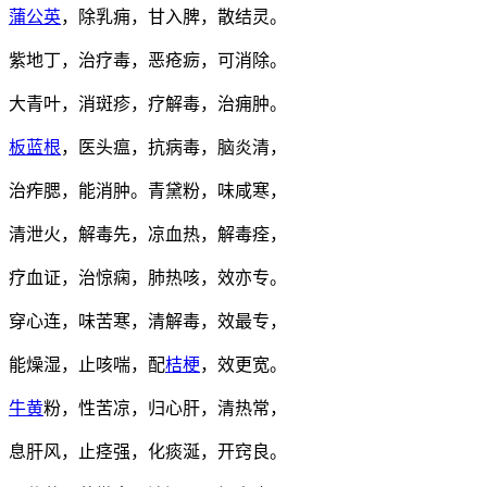
蒲公英
，除乳痈，甘入脾，散结灵。
紫地丁，治疗毒，恶疮疬，可消除。
大青叶，消斑疹，疗解毒，治痈肿。
板蓝根
，医头瘟，抗病毒，脑炎清，
治痄腮，能消肿。青黛粉，味咸寒，
清泄火，解毒先，凉血热，解毒痊，
疗血证，治惊痫，肺热咳，效亦专。
穿心连，味苦寒，清解毒，效最专，
能燥湿，止咳喘，配
桔梗
，效更宽。
牛黄
粉，性苦凉，归心肝，清热常，
息肝风，止痉强，化痰涎，开窍良。