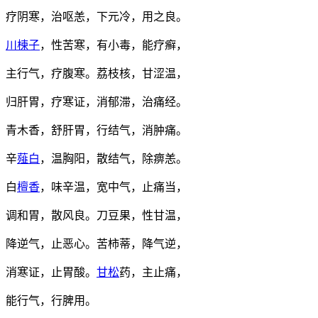
疗阴寒，治呕恙，下元冷，用之良。
川楝子
，性苦寒，有小毒，能疗癣，
主行气，疗腹寒。荔枝核，甘涩温，
归肝胃，疗寒证，消郁滞，治痛经。
青木香，舒肝胃，行结气，消肿痛。
辛
薤白
，温胸阳，散结气，除痹恙。
白
檀香
，味辛温，宽中气，止痛当，
调和胃，散风良。刀豆果，性甘温，
降逆气，止恶心。苦柿蒂，降气逆，
消寒证，止胃酸。
甘松
药，主止痛，
能行气，行脾用。