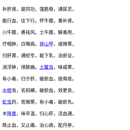
补肝肾，是同功，强筋骨，通尿灵，
能行血，往下行。怀牛膝，善补肾。
川牛膝，善祛风。土牛膝，解毒用，
疗咽肿，白喉病。
穿山甲
，咸微寒，
归肝胃，通经专，能下乳，治瘀证，
消浮肿，排脓痈。
土鳖虫
，味咸寒，
有小毒，归于肝，破瘀血，接骨痊。
水蛭
虫，名蚂蟥，破瘀血，效更良，
虻虫
药，苦微寒，有小毒，破瘀先。
木
降香
，味辛温，归心肝，活血通，
既止血，又止痛，治心病，配丹参，