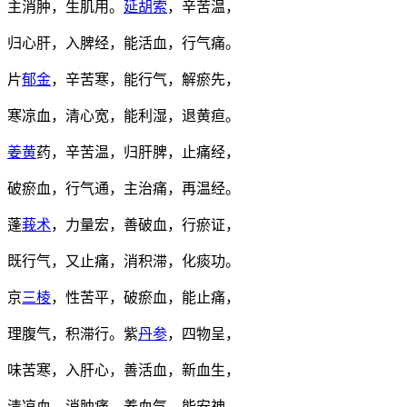
主消肿，生肌用。
延胡索
，辛苦温，
归心肝，入脾经，能活血，行气痛。
片
郁金
，辛苦寒，能行气，解瘀先，
寒凉血，清心宽，能利湿，退黄疸。
姜黄
药，辛苦温，归肝脾，止痛经，
破瘀血，行气通，主治痛，再温经。
蓬
莪术
，力量宏，善破血，行瘀证，
既行气，又止痛，消积滞，化痰功。
京
三棱
，性苦平，破瘀血，能止痛，
理腹气，积滞行。紫
丹参
，四物呈，
味苦寒，入肝心，善活血，新血生，
清凉血，消肿痛，养血气，能安神。