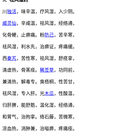
川
独活
，味辛温，疗风湿，入少阴。
威灵仙
，辛咸温，祛风湿，经络通，
化骨鲠，止痹痛。粉
防己
，苦辛寒，
祛风湿，利水先，治痹证，疼痛缓。
西
秦艽
，苦性寒，祛风湿，舒痉挛，
清虚热，骨蒸痊。
豨莶草
，功同前，
兼清热，解毒专。臭梧桐，性苦甘，
祛风湿，专入肝。光
木瓜
，性酸温，
归肝脾，能舒筋，温化湿，经络通，
和胃气，治拘挛。络石藤，苦微寒，
凉血热，消肿兼，治嗌痹，疼痛痊。