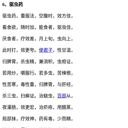
6、驱虫药
驱虫药，重服法，空腹时，效方佳，
看食欲，随时加，能食者，驱虫佳，
厌食者，疗效差，月上旬，虫向上，
此时打，效更夸。
使君子
，性甘温，
归脾胃，杀虫精，兼消积，虫疳证，
若用炒，嚼服行。若多虫，苦楝根，
性苦寒，毒性重，归脾胃，与肝经，
杀三虫，扫癣证。治蛲虫，
百部
从，
夜灌肠，效更宏，治疥疮，用醋蒸，
局部抹，疗效神，药有毒，少而精，