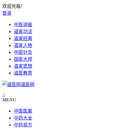
欢迎光临！
登录
中医讲座
道家功法
道家经典
道家人物
中医针灸
国医大师
道家思想
道医教育
道医网
×
MENU
中医医案
中药大全
中药良方