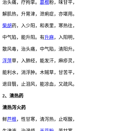
治头痛，疗拘挛。
葛根
粉，味甘平，
解肌热，升胃津，泄痢症，亦堪用。
柴胡
药，入少阳，和表里，寒热往，
中气陷，能升阳。有
升麻
，入阳明，
散风毒，治头痛，中气陷，清阳升。
浮萍
草，入肺经，能发汗，麻疹灵，
能利水，消浮肿。木贼草，甘苦平，
退目翳，止泪风，能凉血，又疏风。
2、清热药
清热泻火药
鲜
芦根
，性甘寒，清泻热，止呕酸，
生津液，治渴烦。
天花粉
，苦甘寒，