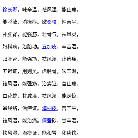
徐长卿
，味辛温，祛风湿，能止痛，
能脱敏，消痒症。嫩
桑枝
，性苦平，
补肝肾，能强筋，壮骨气，祛风灵，
妇科病，治胎动。
五加皮
，辛苦温，
归肝肾，能强筋，祛风湿，止痹痛，
五迟证，用则灵。虎胫骨，味辛温，
祛风湿，能强筋，治痹证，善止痛。
白花蛇，甘咸温，祛风湿，能定惊，
通经络，治癣证。
海桐皮
，苦辛平，
祛风湿，能治痛。
僵蚕
砂，甘辛温，
祛风湿，治痹证，能和胃，化痰饮。