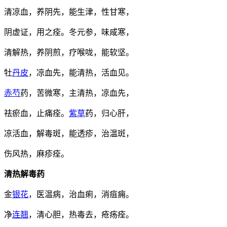
清凉血，养阴先，能生津，性甘寒，
阴虚证，用之痊。冬元参，味咸寒，
清解热，养阴煎，疗喉咙，能软坚。
牡
丹皮
，凉血先，能清热，活血见。
赤芍
药，苦微寒，主清热，凉血先，
祛瘀血，止痛痊。
紫草
药，归心肝，
凉活血，解毒斑，能透疹，治温斑，
伤风热，麻疹痊。
清热解毒药
金
银花
，医温病，治血痢，消疽痈。
净
连翘
，清心胆，热毒去，疮疡痊。