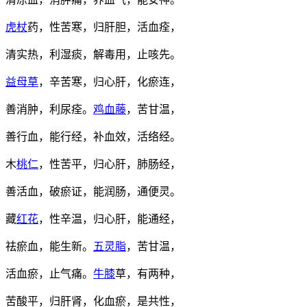
虎杖
药，性苦寒，归肝胆，活血痊，
清实热，利湿痰，解毒用，止咳先。
益母草
，辛苦寒，归心肝，化瘀连，
善消肿，利尿痊。
鸡血藤
，苦甘温，
善行血，能行经，补血效，活络经。
木
桃仁
，性苦平，归心肝，肺肠经，
善活血，破瘀证，能润肠，通便灵。
藏
红花
，性辛温，归心肝，能通经，
祛瘀血，能生新。
五灵脂
，苦甘温，
活血瘀，止气痛。
牛膝
草，有两种，
苦酸平，归肝肾，化血瘀，是共性，