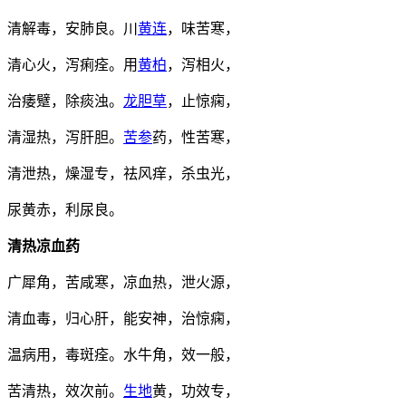
清解毒，安肺良。川
黄连
，味苦寒，
清心火，泻痢痊。用
黄柏
，泻相火，
治痿躄，除痰浊。
龙胆草
，止惊痫，
清湿热，泻肝胆。
苦参
药，性苦寒，
清泄热，燥湿专，祛风痒，杀虫光，
尿黄赤，利尿良。
清热凉血药
广犀角，苦咸寒，凉血热，泄火源，
清血毒，归心肝，能安神，治惊痫，
温病用，毒斑痊。水牛角，效一般，
苦清热，效次前。
生地
黄，功效专，