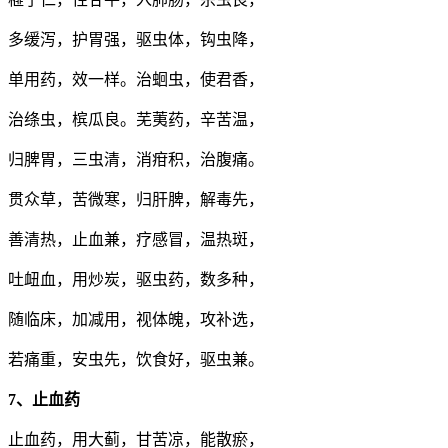
多缓泻，护胃强，驱虫体，钩虫降，
单用药，效一样。治蛔虫，使君香，
治绦虫，槟瓜良。芜荑药，辛苦温，
归脾胃，三虫清，消疳积，治腹痛。
贯众草，苦微寒，归肝脾，解毒先，
善清热，止血兼，疗感冒，温热斑，
吐衄血，用炒炭，驱虫药，数多种，
随临床，加减用，视体魄，攻补选，
若痛重，安虫先，饮食好，驱虫兼。
7、止血药
止血药，用大蓟，甘苦凉，能散瘀，