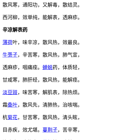
散风寒，通阳功，又解毒，散结灵。
西河柳，效单纯，能解表，透麻疹。
辛凉解表药
薄荷
叶，味辛凉，散风热，效最良。
牛蒡子
，辛苦寒，散风热，肺气宣，
透麻疹，咽痛痊。
蝉蜕
药，体质轻，
甘咸寒，肺肝经，散风热，能解痉。
淡豆豉
，味苦寒，解肌表，除热烦。
霜
桑叶
，散风先，清肺热，治咳喘。
杭
菊花
，甘苦寒，散风热，清头眩，
目赤疾，效尤堪。
蔓荆子
，苦辛寒，