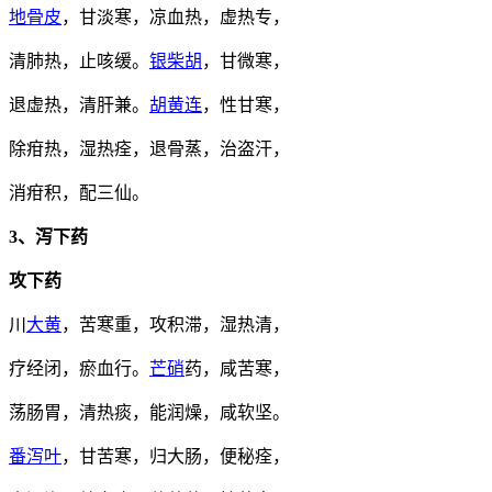
地骨皮
，甘淡寒，凉血热，虚热专，
清肺热，止咳缓。
银柴胡
，甘微寒，
退虚热，清肝兼。
胡黄连
，性甘寒，
除疳热，湿热痊，退骨蒸，治盗汗，
消疳积，配三仙。
3、泻下药
攻下药
川
大黄
，苦寒重，攻积滞，湿热清，
疗经闭，瘀血行。
芒硝
药，咸苦寒，
荡肠胃，清热痰，能润燥，咸软坚。
番泻叶
，甘苦寒，归大肠，便秘痊，