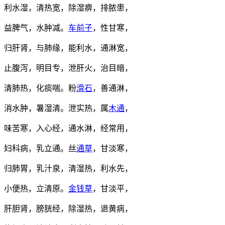
利水湿，清热宽，除湿痹，排脓患，
益脾气，水肿减。
车前子
，性甘寒，
归肝肾，与肺缘，能利水，通淋宽，
止腹泻，明目专，泄肝火，治目暗，
清肺热，化痰喘。粉
滑石
，善通淋，
消水肿，暑湿清。泄实热，属
木通
，
味苦寒，入心经，通水淋，经常用，
妇科病，乳立通。丝
通草
，甘淡寒，
归肺胃，乳汁泉，清湿热，利水先，
小便热，立清原。
金钱草
，甘淡平，
肝胆肾，膀胱经，除湿热，退黄病，