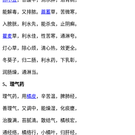
能解毒，又排脓。
萹蓄
草，苦微寒，
入膀胱，利水先，能杀虫，止阴癣。
瞿麦
草，利水佳，性苦寒，通淋夸。
灯心草，除心烦，清心热，效更全。
冬葵子，归二肠，利水药，下乳彰，
润肠燥，通淋当。
5、理气药
理气药，用
橘皮
，辛苦温，脾肺经，
善理气，又调中，能燥湿，化痰壅，
治腹满，苔腻清。散结气，橘核宏，
通经络，橘络行，小橘叶，归肝经，