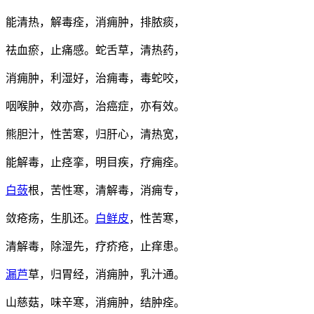
能清热，解毒痊，消痈肿，排脓痰，
祛血瘀，止痛感。蛇舌草，清热药，
消痈肿，利湿好，治痈毒，毒蛇咬，
咽喉肿，效亦高，治癌症，亦有效。
熊胆汁，性苦寒，归肝心，清热宽，
能解毒，止痉挛，明目疾，疗痈痊。
白蔹
根，苦性寒，清解毒，消痈专，
敛疮疡，生肌还。
白鲜皮
，性苦寒，
清解毒，除湿先，疗疥疮，止痒患。
漏芦
草，归胃经，消痈肿，乳汁通。
山慈菇，味辛寒，消痈肿，结肿痊。