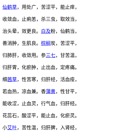
仙鹤草
，用处广，苦涩平，能止痒，
收敛血，止痢恙，杀三虫，取效当，
治头晕，效更良。
白及
粉，仙鹤当，
善消肿，生肌良。
棕榈
炭，苦涩平，
归肺肝，收敛用。参
三七
，甘苦温，
归肝胃，化瘀肿，止出血，定疼痛。
细
茜草
，性苦寒，归肝经，活血痊，
若血热，凉血兼。香
蒲黄
，性甘平，
能收涩，止血灵，行气血，归肝经。
花蕊石，酸涩平，能止血，化瘀灵。
小
艾叶
，苦性温，归肝脾，入肾经，