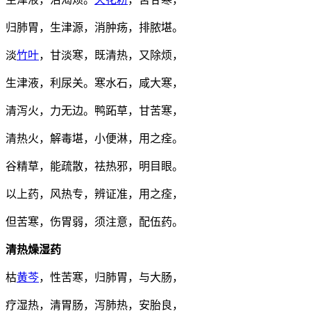
归肺胃，生津源，消肿疡，排脓堪。
淡
竹叶
，甘淡寒，既清热，又除烦，
生津液，利尿关。寒水石，咸大寒，
清泻火，力无边。鸭跖草，甘苦寒，
清热火，解毒堪，小便淋，用之痊。
谷精草，能疏散，祛热邪，明目眼。
以上药，风热专，辨证准，用之痊，
但苦寒，伤胃弱，须注意，配伍药。
清热燥湿药
枯
黄芩
，性苦寒，归肺胃，与大肠，
疗湿热，清胃肠，泻肺热，安胎良，