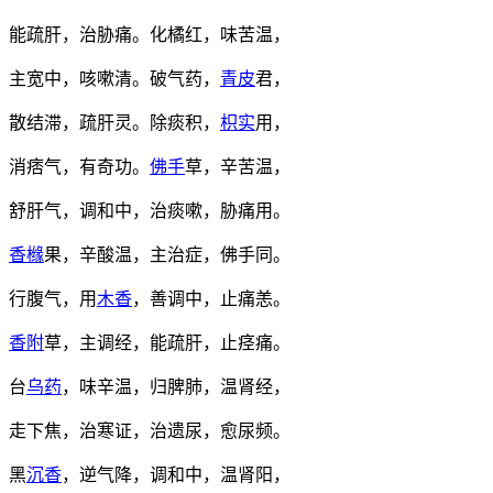
能疏肝，治胁痛。化橘红，味苦温，
主宽中，咳嗽清。破气药，
青皮
君，
散结滞，疏肝灵。除痰积，
枳实
用，
消痞气，有奇功。
佛手
草，辛苦温，
舒肝气，调和中，治痰嗽，胁痛用。
香橼
果，辛酸温，主治症，佛手同。
行腹气，用
木香
，善调中，止痛恙。
香附
草，主调经，能疏肝，止痉痛。
台
乌药
，味辛温，归脾肺，温肾经，
走下焦，治寒证，治遗尿，愈尿频。
黑
沉香
，逆气降，调和中，温肾阳，