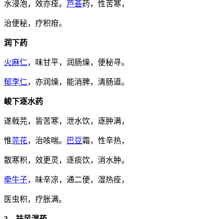
水浸泡，效亦痊。
芦荟
药，性苦寒，
治便秘，疗积疳。
润下药
火麻仁
，味甘平，润肠燥，便秘寻。
郁李仁
，亦润燥，能消脾，清肠道。
峻下逐水药
遂戟芫，皆苦寒，泄水饮，逐肿满，
惟
芫花
，治咳喘。
巴豆
霜，性辛热，
散寒积，效更灵，逐痰饮，消水肿。
牵牛子
，味辛凉，通二便，湿热痊，
医虫积，疗胀满。
3、祛风湿药