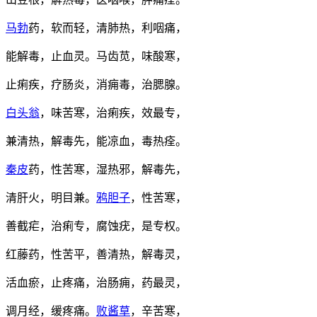
马勃
药，软而轻，清肺热，利咽痛，
能解毒，止血灵。马齿苋，味酸寒，
止痢疾，疗肠炎，消痈毒，治腮腺。
白头翁
，味苦寒，治痢疾，效最专，
兼清热，解毒先，能凉血，毒热痊。
秦皮
药，性苦寒，湿热邪，解毒先，
清肝火，明目兼。
鸦胆子
，性苦寒，
善截疟，治痢专，腐蚀疣，是专权。
红藤药，性苦平，善清热，解毒灵，
活血瘀，止疼痛，治肠痈，药最灵，
调月经，缓疼痛。
败酱草
，辛苦寒，