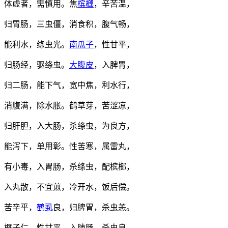
体虚者，需慎用。焦
槟榔
，辛苦温，
归胃肠，三虫僵，消食积，腹气畅，
能利水，绦虫光。
南瓜子
，性甘平，
归肠经，驱绦虫。
大腹皮
，入脾胃，
归二肠，能下气，宽中焦，利水行，
消腹满，除水胀。鹤草芽，苦涩凉，
归肝胆，入大肠，杀绦虫，为良方，
能泻下，单用彰。性苦寒，属雷丸，
有小毒，入胃肠，杀绦虫，配槟榔，
入丸散，不宜煎，冷开水，饭后偿。
苦辛平，
鹤虱
良，归脾胃，杀虫恙。
榧子仁，性甘平，入肺肠，杀虫良，