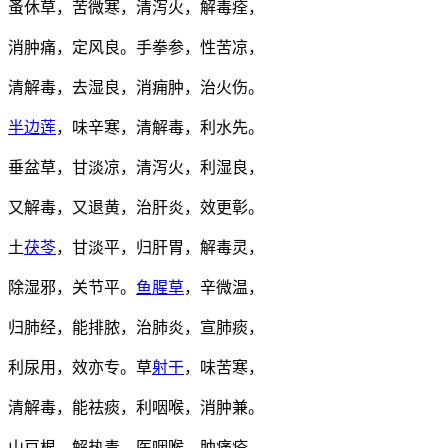
蚤休草，苦微寒，清泻火，解毒痊，
消肿痛，定风良。手拳参，性苦凉，
清解毒，去湿良，消痈肿，治火伤。
半边莲
，味辛寒，清解毒，利水先。
垂盆草，甘淡凉，清泻火，利湿良，
又解毒，又退黄，治肝炎，效更彰。
土
茯苓
，甘淡平，归肝胃，解毒灵，
除湿邪，关节平。
鱼腥草
，辛微温，
归肺经，能排脓，治肺炎，宣肺痰，
利尿用，效亦专。草
射干
，味苦寒，
清解毒，能祛痰，利咽喉，消肿兼。
山豆根，解热毒，医咽喉，肿痛痊。