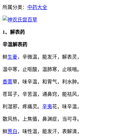
所属分类：
中药大全
1、解表药
辛温解表药
鲜
生姜
，辛微温，能发汗，解表灵，
温中寒，止呕酸，温肺寒，止咳喘。
香薷
草，味辛温，和胃气，利水肿。
苍耳子，辛苦温，通鼻窍，能祛风，
利湿邪，疼痛灵。
辛夷
花，味辛温，
散风热，上焦循，鼻渊症，当可寻。
鲜
葱白
，味性温，能发汗，表解清，