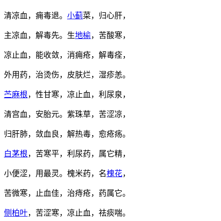
清凉血，痈毒退。
小蓟
菜，归心肝，
主凉血，解毒先。生
地榆
，苦酸寒，
凉止血，能收敛，消痈疮，解毒痊，
外用药，治烫伤，皮肤烂，湿疹恙。
苎麻根
，性甘寒，凉止血，利尿泉，
清宫血，安胎元。紫珠草，苦涩凉，
归肝肺，敛血良，解热毒，愈疮疡。
白茅根
，苦寒平，利尿药，属它精，
小便涩，用最灵。槐米药，名
槐花
，
苦微寒，止血佳，治痔疮，药属它。
侧柏叶
，苦涩寒，凉止血，祛痰喘。