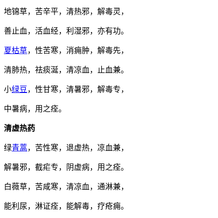
地锦草，苦辛平，清热邪，解毒灵，
善止血，活血经，利湿邪，亦有功。
夏枯草
，性苦寒，消痈肿，解毒先，
清肺热，祛痰涎，清凉血，止血兼。
小
绿豆
，性甘寒，清暑邪，解毒专，
中暑病，用之痊。
清虚热药
绿
青蒿
，苦性寒，退虚热，凉血兼，
解暑邪，截疟专，阴虚病，用之痊。
白薇草，苦咸寒，清凉血，通淋兼，
能利尿，淋证痊，能解毒，疗疮痈。