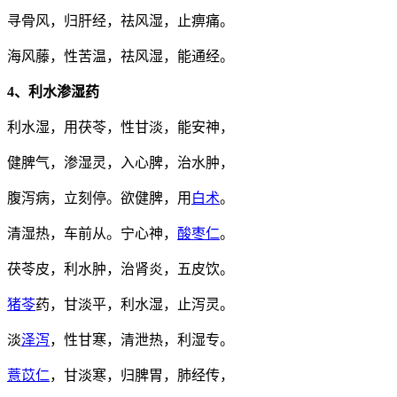
寻骨风，归肝经，祛风湿，止痹痛。
海风藤，性苦温，祛风湿，能通经。
4、利水渗湿药
利水湿，用茯苓，性甘淡，能安神，
健脾气，渗湿灵，入心脾，治水肿，
腹泻病，立刻停。欲健脾，用
白术
。
清湿热，车前从。宁心神，
酸枣仁
。
茯苓皮，利水肿，治肾炎，五皮饮。
猪苓
药，甘淡平，利水湿，止泻灵。
淡
泽泻
，性甘寒，清泄热，利湿专。
薏苡仁
，甘淡寒，归脾胃，肺经传，