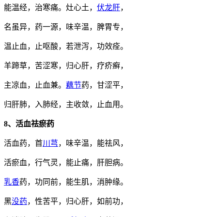
能温经，治寒痛。灶心土，
伏龙肝
，
名虽异，药一源，味辛温，脾胃专，
温止血，止呕酸，若泄泻，功效痊。
羊蹄草，苦涩寒，归心肝，疗疥癣，
主凉血，止血兼。
藕节
药，甘涩平，
归肝肺，入肺经，主收敛，止血用。
8、活血祛瘀药
活血药，首
川芎
，味辛温，能祛风，
活瘀血，行气灵，能止痛，肝胆病。
乳香
药，功同前，能生肌，消肿缘。
黑
没药
，性苦平，归心肝，如前功，