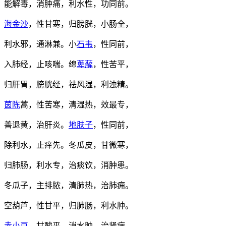
能解毒，消肿痛，利水性，功同前。
海金沙
，性甘寒，归膀胱，小肠全，
利水邪，通淋兼。小
石韦
，性同前，
入肺经，止咳喘。绵
萆薢
，性苦平，
归肝胃，膀胱经，祛风湿，利浊精。
茵陈
蒿，性苦寒，清湿热，效最专，
善退黄，治肝炎。
地肤子
，性同前，
除利水，止痒先。冬瓜皮，甘微寒，
归肺肠，利水专，治痰饮，消肿患。
冬瓜子，主排脓，清肺热，治肺痈。
空葫芦，性甘平，归肺肠，利水肿。
赤小豆
，甘酸平，消水肿，治肾病，