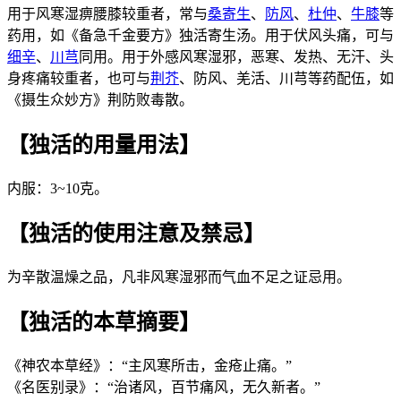
用于风寒湿痹腰膝较重者，常与
桑寄生
、
防风
、
杜仲
、
牛膝
等
药用，如《备急千金要方》独活寄生汤。用于伏风头痛，可与
细辛
、
川芎
同用。用于外感风寒湿邪，恶寒、发热、无汗、头
身疼痛较重者，也可与
荆芥
、防风、羌活、川芎等药配伍，如
《摄生众妙方》荆防败毒散。
【独活的用量用法】
内服：3~10克。
【独活的使用注意及禁忌】
为辛散温燥之品，凡非风寒湿邪而气血不足之证忌用。
【独活的本草摘要】
《神农本草经》：“主风寒所击，金疮止痛。”
《名医别录》：“治诸风，百节痛风，无久新者。”