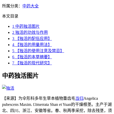
所属分类：
中药大全
本文目录
1
中药独活图片
2
独活的功效与作用
3
【独活的配伍应用】
4
【独活的用量用法】
5
【独活的使用注意及禁忌】
6
【独活的本草摘要】
7
【独活的现代研究】
中药独活图片
【来源】为伞形科多年生草本植物重齿毛
当归
Angelica
pubescens Maxim. f.biserrata Shan et Yuan的干燥根茎。主产于湖
北、四川、浙江、安徽等省。春、秋两季采挖，除去残茎，须