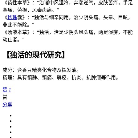
《药性本草》：“治诸中风湿冷，奔喘逆气，皮肤苦痒，手足
挛痛，劳损，风毒齿痛。”
《
珍珠
囊》：“独活与细辛同用，治少阴头痛、头晕、目眩，
非此不能除。”
《汤液本草》：“独活，治足少阴头风头痛，两足湿痹，不能
动止者。”
【独活的现代研究】
成分：含香豆精类化合物及挥发油。
药理：具有镇静、镇痛、解痉、抗炎、抗肿瘤等作用。
赞
1
赏
分享