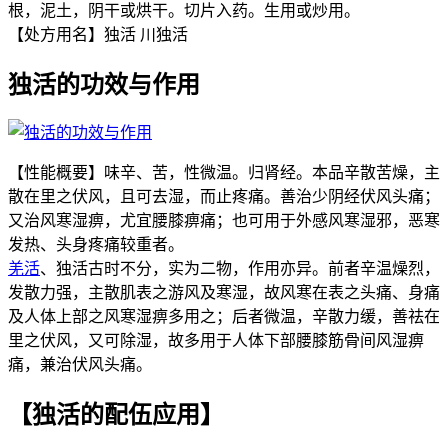
根，泥土，阴干或烘干。切片入药。生用或炒用。
【处方用名】独活 川独活
独活的功效与作用
【性能概要】味辛、苦，性微温。归肾经。本品辛散苦燥，主
散在里之伏风，且可去湿，而止疼痛。善治少阴经伏风头痛；
又治风寒湿痹，尤宜腰膝痹痛；也可用于外感风寒湿邪，恶寒
发热、头身疼痛较重者。
羌活
、独活古时不分，实为二物，作用亦异。前者辛温燥烈，
发散力强，主散肌表之游风及寒湿，故风寒在表之头痛、身痛
及人体上部之风寒湿痹多用之；后者微温，辛散力缓，善祛在
里之伏风，又可除湿，故多用于人体下部腰膝筋骨间风湿痹
痛，兼治伏风头痛。
【独活的配伍应用】