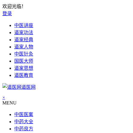
欢迎光临！
登录
中医讲座
道家功法
道家经典
道家人物
中医针灸
国医大师
道家思想
道医教育
道医网
×
MENU
中医医案
中药大全
中药良方