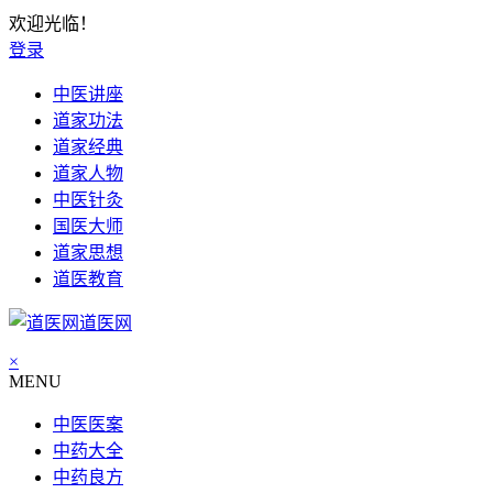
欢迎光临！
登录
中医讲座
道家功法
道家经典
道家人物
中医针灸
国医大师
道家思想
道医教育
道医网
×
MENU
中医医案
中药大全
中药良方