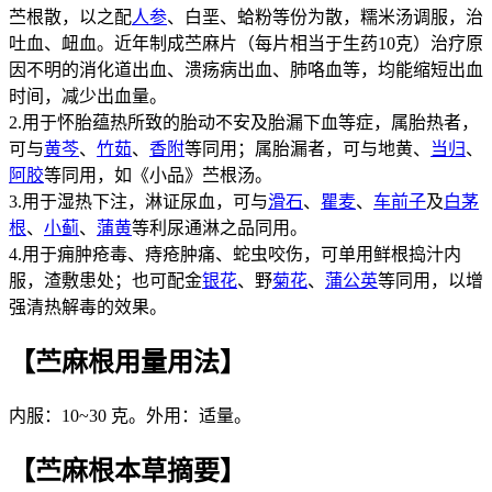
苎根散，以之配
人参
、白垩、蛤粉等份为散，糯米汤调服，治
吐血、衄血。近年制成苎麻片（每片相当于生药10克）治疗原
因不明的消化道出血、溃疡病出血、肺咯血等，均能缩短出血
时间，减少出血量。
2.用于怀胎蕴热所致的胎动不安及胎漏下血等症，属胎热者，
可与
黄芩
、
竹茹
、
香附
等同用；属胎漏者，可与地黄、
当归
、
阿胶
等同用，如《小品》苎根汤。
3.用于湿热下注，淋证尿血，可与
滑石
、
瞿麦
、
车前子
及
白茅
根
、
小蓟
、
蒲黄
等利尿通淋之品同用。
4.用于痈肿疮毒、痔疮肿痛、蛇虫咬伤，可单用鲜根捣汁内
服，渣敷患处；也可配金
银花
、野
菊花
、
蒲公英
等同用，以增
强清热解毒的效果。
【苎麻根用量用法】
内服：10~30 克。外用：适量。
【苎麻根本草摘要】