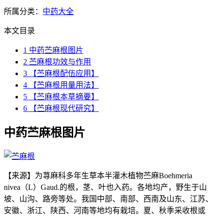
所属分类：
中药大全
本文目录
1
中药苎麻根图片
2
苎麻根功效与作用
3
【苎麻根配伍应用】
4
【苎麻根用量用法】
5
【苎麻根本草摘要】
6
【苎麻根现代研究】
中药苎麻根图片
【来源】为荨麻科多年生草本半灌木植物苎麻Boehmeria
nivea（L）Gaud.的根，茎、叶也入药。各地均产，野生于山
坡、山沟、路旁等处。我国中部、南部、西南及山东、江苏、
安徽、浙江、陕西、河南等地均有栽培。夏、秋季采收根或