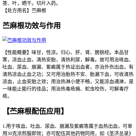
茎、叶，晒干。切片入药。
【处方用名】苎麻根
苎麻根功效与作用
【性能概要】味甘，性凉。归心、肝、肾、膀胱经。本品甘
寒，凉血止血，清热安胎，清热利尿，解毒。故可用治咳血、
吐血、尿血、崩漏、紫癜属于热证出血者，亦治外伤出血，有
清热凉血止血之功；又可用治胎热不安、胎漏下血，可收清热
凉血，止血安胎之效；用治热淋小便不畅，又能凉血通淋，是
一味能止能行的佳品；用治热毒疮痈、蛇虫咬伤，可解毒疗
疮。
【苎麻根配伍应用】
1.用于咳血、吐血、尿血、崩漏及紫癜等属于血热出血，可单
用30克浓煎服即效；亦可配伍其他药物同用，如《圣济总录》