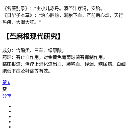
《名医别录》：“主小儿赤丹。渍苎汁疗渴，安胎。
《日华子本草》：“治心膈热，漏胎下血，产前后心烦，天行
热疾，大渴大狂。”
【苎麻根现代研究】
成分：含酚类、三萜、绿原酸。
药理：有止血作用；对金黄色葡萄球菌有抑制作用。
临床报道：治疗上消化道出血、肺咯血、经漏、糖尿病、白细
胞低下症及鼾症等有效。
赞
0
赏
分享