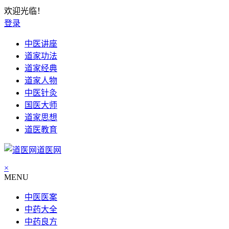
欢迎光临！
登录
中医讲座
道家功法
道家经典
道家人物
中医针灸
国医大师
道家思想
道医教育
道医网
×
MENU
中医医案
中药大全
中药良方