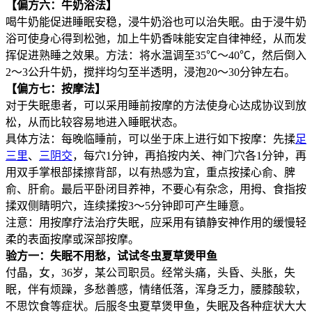
【偏方六：牛奶浴法】
喝牛奶能促进睡眠安稳，浸牛奶浴也可以治失眠。由于浸牛奶
浴可使身心得到松弛，加上牛奶香味能安定自律神经，从而发
挥促进熟睡之效果。方法：将水温调至35℃～40℃，然后倒入
2～3公升牛奶，搅拌均匀至半透明，浸泡20～30分钟左右。
【偏方七：按摩法】
对于失眠患者，可以采用睡前按摩的方法使身心达成协议到放
松，从而比较容易地进入睡眠状态。
具体方法：每晚临睡前，可以坐于床上进行如下按摩：先揉
足
三里
、
三阴交
，每穴1分钟，再掐按内关、神门穴各1分钟，再
用双手掌根部揉擦背部，以有热感为宜，重点按揉心俞、脾
俞、肝俞。最后平卧闭目养神，不要心有杂念，用拇、食指按
揉双侧睛明穴，连续揉按3～5分钟即可产生睡意。
注意：用按摩疗法治疗失眠，应采用有镇静安神作用的缓慢轻
柔的表面按摩或深部按摩。
验方一：失眠不用愁，试试冬虫夏草煲甲鱼
付晶，女，36岁，某公司职员。经常头痛，头昏、头胀，失
眠，伴有烦躁，多愁善感，情绪低落，浑身乏力，腰膝酸软，
不思饮食等症状。后服冬虫夏草煲甲鱼，失眠及各种症状大大