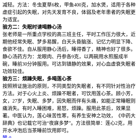
减轻。方法：冬虫夏草6枚，甲鱼400克，加水煲，适用于各种
虚症引起的失眠，对先天发育不良，体弱及老年患者的失眠更
为适宜。
验方二：失眠时请喝静心汤
张老师是一所重点学校的高三班主任，平时工作压力很大，近
期他经常失眠、梦多易醒，白天头昏脑涨、记忆力明显下降、
食欲不佳。自从服用静心汤后，睡得香了，精神也好了很多。
静心汤药方为：龙眼肉、丹参各9克，以两碗用水煎服成半
碗，睡前30分钟服用。可达到镇静的效果，对心血虚衰失眠者
功效较佳。
验方三：烦躁失眠，多喝莲心茶
按照辨证施治的原则，不同类型的失眠者，有不同针对性治疗
方法。对于心火上炎、烦躁不眠者，可饮用莲心茶。顾小芳，
女，27岁，失眠、多梦，因失眠而伴有头痛，如能正常睡眠则
痛消失。有时入睡困难，易怒，烦躁。服用此茶后，效果显
著。中医认为，莲心味苦性寒，有养生安神之功效，《中药大
辞典》也记载它可治“夜寐多梦”。方法很简单：莲心2克，用
开水冲泡后当茶睡前饮用即可。
赞
0