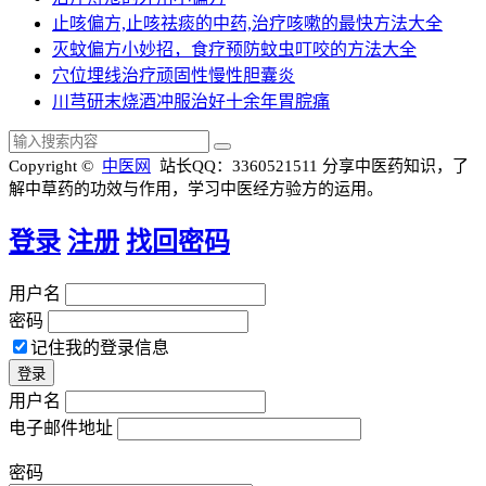
止咳偏方,止咳祛痰的中药,治疗咳嗽的最快方法大全
灭蚊偏方小妙招，食疗预防蚊虫叮咬的方法大全
穴位埋线治疗顽固性慢性胆囊炎
川芎研末烧酒冲服治好十余年胃脘痛
Copyright ©
中医网
站长QQ：3360521511
分享中医药知识，了
解中草药的功效与作用，学习中医经方验方的运用。
登录
注册
找回密码
用户名
密码
记住我的登录信息
用户名
电子邮件地址
密码