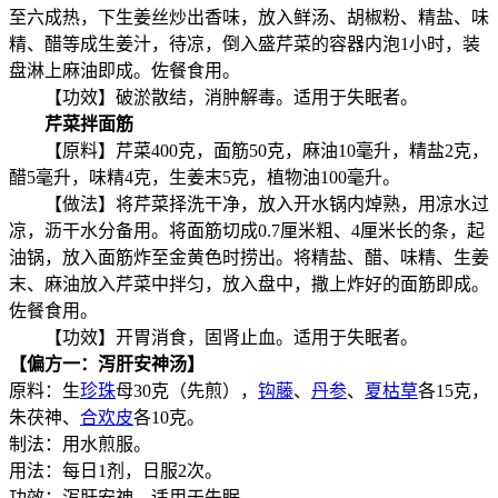
至六成热，下生姜丝炒出香味，放入鲜汤、胡椒粉、精盐、味
精、醋等成生姜汁，待凉，倒入盛芹菜的容器内泡1小时，装
盘淋上麻油即成。佐餐食用。
【功效】破淤散结，消肿解毒。适用于失眠者。
芹菜拌面筋
【原料】芹菜400克，面筋50克，麻油10毫升，精盐2克，
醋5毫升，味精4克，生姜末5克，植物油100毫升。
【做法】将芹菜择洗干净，放入开水锅内焯熟，用凉水过
凉，沥干水分备用。将面筋切成0.7厘米粗、4厘米长的条，起
油锅，放入面筋炸至金黄色时捞出。将精盐、醋、味精、生姜
末、麻油放入芹菜中拌匀，放入盘中，撒上炸好的面筋即成。
佐餐食用。
【功效】开胃消食，固肾止血。适用于失眠者。
【偏方一：泻肝安神汤】
原料：生
珍珠
母30克（先煎），
钩藤
、
丹参
、
夏枯草
各15克，
朱茯神、
合欢皮
各10克。
制法：用水煎服。
用法：每日1剂，日服2次。
功效：泻肝安神。适用于失眠。