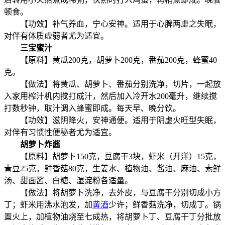
顿食。
【功效】补气养血，宁心安神。适用于心脾两虚之失眠，
对伴有体质虚弱者尤为适宜。
三宝蜜汁
【原料】黄瓜200克，胡萝卜200克，番茄200克，蜂蜜40
克。
【做法】将黄瓜、胡萝卜、番茄分别洗净，切片，一起放
入家用榨汁机内搅打成汁，然后加入冷开水200毫升，继续搅
打数秒钟，取汁调入蜂蜜即成。每天早、晚分饮。
【功效】滋阴降火，安神通便。适用于阴虚火旺型失眠，
对伴有习惯性便秘者尤为适宜。
胡萝卜炸酱
【原料】胡萝卜150克，豆腐干3块，虾米（开洋）15克，
青豆25克，鲜香菇80克，生姜水、植物油、酱油、麻油、素鲜
汤、甜面酱、白糖、湿淀粉各适量。
【做法】将胡萝卜洗净，去外皮，与豆腐干分别切成小方
丁；虾米用沸水泡发，加
黄酒
少许；鲜香菇洗净，切成丁。锅
置火上，加植物油烧至七成热，将胡萝卜丁、豆腐干丁分批放