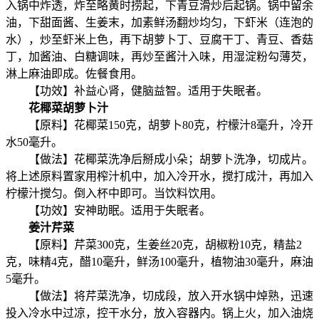
入锅中炸透，炸至略黄时捞起，下青豆滑炒后起锅。锅中留余
油，下甜面酱、生姜末，加素鲜汤翻炒均匀，下虾米（连泡的
水），炒至虾米上色，再下胡萝卜丁、豆腐干丁、青豆、香菇
丁，加酱油、白糖调味，再炒至酱汁入味，用湿淀粉勾薄芡，
淋上麻油即成。佐餐食用。
【功效】补益心肾，健脑益智。适用于失眠者。
花椰菜胡萝卜汁
【原料】花椰菜150克，胡萝卜80克，柠檬汁8毫升，冷开
水50毫升。
【做法】花椰菜洗净后掰成小朵；胡萝卜洗净，切成片。
将上述原料置家用榨汁机中，加入冷开水，搅打成汁，再加入
柠檬汁搅匀。倒入杯中即可。当饮料饮用。
【功效】安神助眠。适用于失眠者。
姜汁芹菜
【原料】芹菜300克，生姜丝20克，胡椒粉10克，精盐2
克，味精4克，醋10毫升，鲜汤100毫升，植物油30毫升，麻油
5毫升。
【做法】将芹菜洗净，切成段，放入开水锅中焯熟，迅速
投入冷水中过凉，控干水分，放入容器内。锅上火，加入油烧