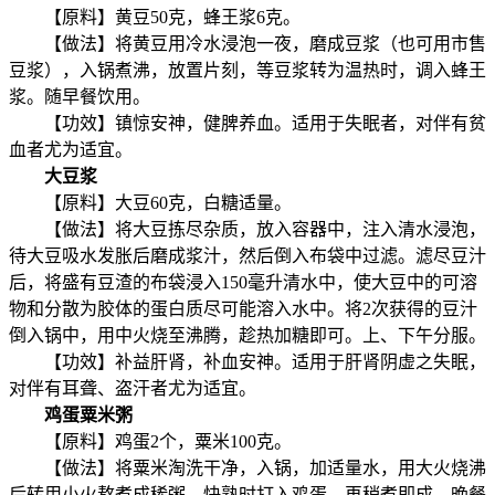
【原料】黄豆50克，蜂王浆6克。
【做法】将黄豆用冷水浸泡一夜，磨成豆浆（也可用市售
豆浆），入锅煮沸，放置片刻，等豆浆转为温热时，调入蜂王
浆。随早餐饮用。
【功效】镇惊安神，健脾养血。适用于失眠者，对伴有贫
血者尤为适宜。
大豆浆
【原料】大豆60克，白糖适量。
【做法】将大豆拣尽杂质，放入容器中，注入清水浸泡，
待大豆吸水发胀后磨成浆汁，然后倒入布袋中过滤。滤尽豆汁
后，将盛有豆渣的布袋浸入150毫升清水中，使大豆中的可溶
物和分散为胶体的蛋白质尽可能溶入水中。将2次获得的豆汁
倒入锅中，用中火烧至沸腾，趁热加糖即可。上、下午分服。
【功效】补益肝肾，补血安神。适用于肝肾阴虚之失眠，
对伴有耳聋、盗汗者尤为适宜。
鸡蛋粟米粥
【原料】鸡蛋2个，粟米100克。
【做法】将粟米淘洗干净，入锅，加适量水，用大火烧沸
后转用小火熬煮成稀粥，快熟时打入鸡蛋，再稍煮即成。晚餐