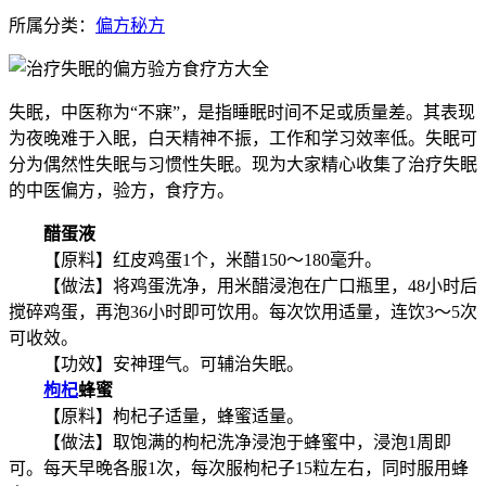
所属分类：
偏方秘方
失眠，中医称为“不寐”，是指睡眠时间不足或质量差。其表现
为夜晚难于入眠，白天精神不振，工作和学习效率低。失眠可
分为偶然性失眠与习惯性失眠。现为大家精心收集了治疗失眠
的中医偏方，验方，食疗方。
醋蛋液
【原料】红皮鸡蛋1个，米醋150～180毫升。
【做法】将鸡蛋洗净，用米醋浸泡在广口瓶里，48小时后
搅碎鸡蛋，再泡36小时即可饮用。每次饮用适量，连饮3～5次
可收效。
【功效】安神理气。可辅治失眠。
枸杞
蜂蜜
【原料】枸杞子适量，蜂蜜适量。
【做法】取饱满的枸杞洗净浸泡于蜂蜜中，浸泡1周即
可。每天早晚各服1次，每次服枸杞子15粒左右，同时服用蜂