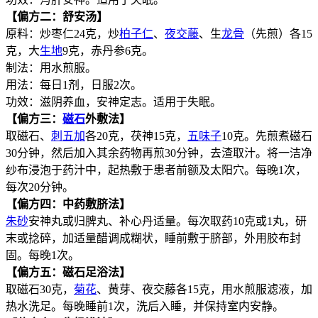
【偏方二：舒安汤】
原料：炒枣仁24克，炒
柏子仁
、
夜交藤
、生
龙骨
（先煎）各15
克，大
生地
9克，赤丹参6克。
制法：用水煎服。
用法：每日1剂，日服2次。
功效：滋阴养血，安神定志。适用于失眠。
【偏方三：
磁石
外敷法】
取磁石、
刺五加
各20克，茯神15克，
五味子
10克。先煎煮磁石
30分钟，然后加入其余药物再煎30分钟，去渣取汁。将一洁净
纱布浸泡于药汁中，起热敷于患者前额及太阳穴。每晚1次，
每次20分钟。
【偏方四：中药敷脐法】
朱砂
安神丸或归脾丸、补心丹适量。每次取药10克或1丸，研
末或捻碎，加适量醋调成糊状，睡前敷于脐部，外用胶布封
固。每晚1次。
【偏方五：磁石足浴法】
取磁石30克，
菊花
、黄芽、夜交藤各15克，用水煎服滤液，加
热水洗足。每晚睡前1次，洗后入睡，并保持室内安静。