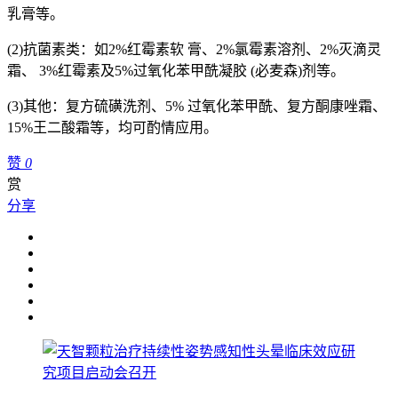
乳膏等。
(2)抗菌素类：如2%红霉素软 膏、2%氯霉素溶剂、2%灭滴灵
霜、 3%红霉素及5%过氧化苯甲酰凝胶 (必麦森)剂等。
(3)其他：复方硫磺洗剂、5% 过氧化苯甲酰、复方酮康唑霜、
15%王二酸霜等，均可酌情应用。
赞
0
赏
分享