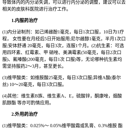
导致体内的内分泌失调，可以进行内分泌的调整，建议可以去
相关的皮肤科医院进行治疗工作。
1.内服药治疗
(1)内分泌制剂：如己烯雌酚1毫克，每日1次口服，10日为1疗
程， 女性要在月经后5日开始服用;尼尔雌醇1毫克，半月1次口
服;安体舒通 20毫克，每日3次，连服1个月。(2)抗生素：可选
用四环素、红霉素、甲 硝唑、美满霉素(50毫克，每日2次口
服)、氟嗪酸(200毫克，每日1次 口服)等，无论哪种抗生素均
需坚持服药2～3月，甚至更长。
(3)维甲酸类：如维胺酸25毫克，每日3次口服;异维A酸(泰尔
丝) 10～20毫克，每日3次口服。
(4)其他：维生素B族、维生素A、E，硫酸锌，酮康唑，烟酸
肌醇酯 等亦可酌情应用。
2.外用药治疗
(1)维甲酸类：0.025%～ 0.05%维甲酸霜或乳膏、0.3%维胺 酯