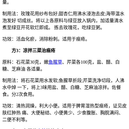
量。
制用法：玫瑰花用纱布包好;甜杏仁用沸水浸泡去皮;海带温水
泡发好 切成丝。将以上各原料与绿豆放入锅内，加适量清水
煮至绿豆开花软烂即成。 拣去玫瑰花，吃绿豆粥。
功效：活血化瘀，消除粉刺。适用于痤疮。
方3：凉拌三菜治痤疮
原料：石花菜30克，嫩
鱼腥草
、芹菜各100克，盐、醋、白
糖、芝麻油 各适量。
制用法：将石花菜用水发软;鱼腥草折段;芹菜洗净切段，人沸
水中焯 一下，将上3味用盐、醋、白糖、芝麻油凉拌。佐餐
食。分2次食用。
功效：清热润燥，利大小便。适用于脾胃湿热型痤疮，证见皮
肤红肿热 痛、大便秘结、小便黄少、少食腹胀、胸脘满闷、
二便不利等。