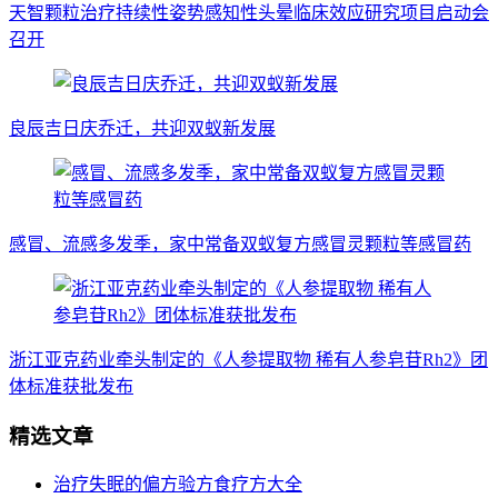
天智颗粒治疗持续性姿势感知性头晕临床效应研究项目启动会
召开
良辰吉日庆乔迁，共迎双蚁新发展
感冒、流感多发季，家中常备双蚁复方感冒灵颗粒等感冒药
浙江亚克药业牵头制定的《人参提取物 稀有人参皂苷Rh2》团
体标准获批发布
精选文章
治疗失眠的偏方验方食疗方大全