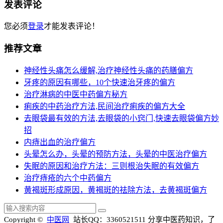
发表评论
您必须
登录
才能发表评论！
推荐文章
神经性头痛怎么缓解,治疗神经性头痛的药膳偏方
牙疼的原因有哪些，10个快速治牙疼的偏方
治疗淋病的中医中药偏方秘方
痢疾的中药治疗方法,民间治疗痢疾的偏方大全
去眼袋最有效的方法,去眼袋的小窍门,快速去眼袋偏方妙
招
内痔出血的治疗偏方
头晕怎么办，头晕的预防方法，头晕的中医治疗偏方
失眠的原因和治疗方法：三则根治失眠的有效偏方
治疗痔疮的六个中药偏方
黄褐斑形成原因，黄褐斑的祛除方法，去黄褐斑偏方
Copyright ©
中医网
站长QQ：3360521511
分享中医药知识，了