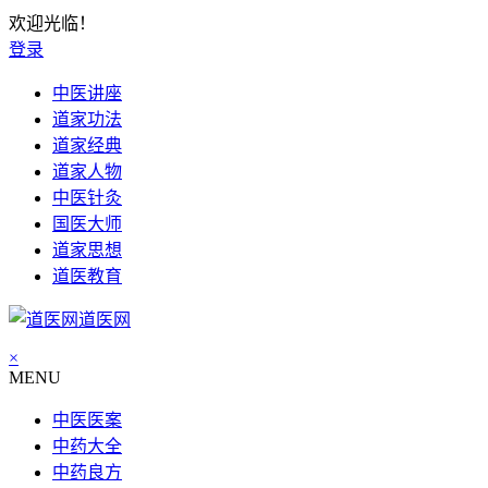
欢迎光临！
登录
中医讲座
道家功法
道家经典
道家人物
中医针灸
国医大师
道家思想
道医教育
道医网
×
MENU
中医医案
中药大全
中药良方