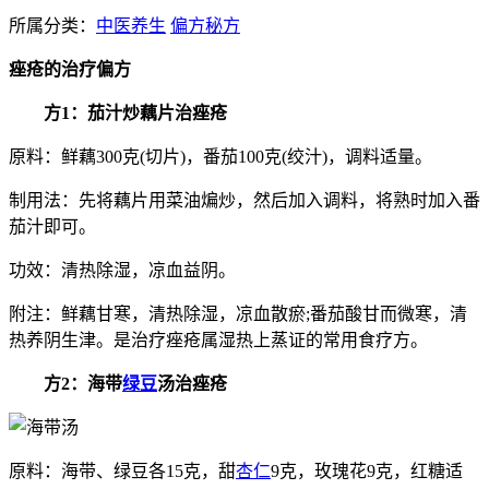
所属分类：
中医养生
偏方秘方
痤疮的治疗偏方
方1：茄汁炒藕片治痤疮
原料：鲜藕300克(切片)，番茄100克(绞汁)，调料适量。
制用法：先将藕片用菜油煸炒，然后加入调料，将熟时加入番
茄汁即可。
功效：清热除湿，凉血益阴。
附注：鲜藕甘寒，清热除湿，凉血散瘀;番茄酸甘而微寒，清
热养阴生津。是治疗痤疮属湿热上蒸证的常用食疗方。
方2：海带
绿豆
汤治痤疮
原料：海带、绿豆各15克，甜
杏仁
9克，玫瑰花9克，红糖适