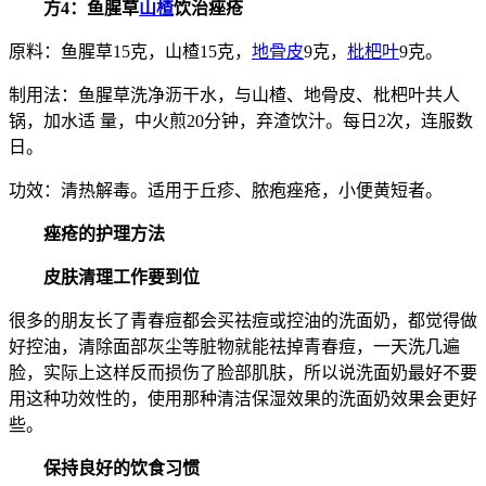
方4：鱼腥草
山楂
饮治痤疮
原料：鱼腥草15克，山楂15克，
地骨皮
9克，
枇杷叶
9克。
制用法：鱼腥草洗净沥干水，与山楂、地骨皮、枇杷叶共人
锅，加水适 量，中火煎20分钟，弃渣饮汁。每日2次，连服数
日。
功效：清热解毒。适用于丘疹、脓疱痤疮，小便黄短者。
痤疮的护理方法
皮肤清理工作要到位
很多的朋友长了青春痘都会买祛痘或控油的洗面奶，都觉得做
好控油，清除面部灰尘等脏物就能祛掉青春痘，一天洗几遍
脸，实际上这样反而损伤了脸部肌肤，所以说洗面奶最好不要
用这种功效性的，使用那种清洁保湿效果的洗面奶效果会更好
些。
保持良好的饮食习惯