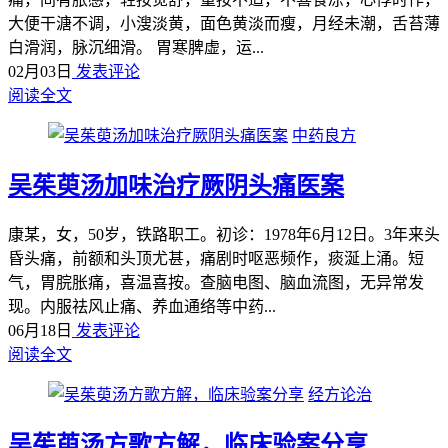
大便干溏不调，小溲淡黄，面色黄淡而瘦，月经未潮，舌苔薄
白滑润，脉沉细滑。 胃寒脾虚，运...
02月03日
发表评论
阅读全文
中药良方
吴茱萸汤加味治疗厥阴头痛医案
康某，女，50岁，铁路职工。初诊：1978年6月12日。3年来头
昏头痛，前额和头顶尤甚，痛剧时呕恶频作，痰涎上涌。短
气，胃脘胀痛，喜温喜按。查脑电图、脑血流图，无异常发
现。内服祛风止痛、养血通络等中药...
06月18日
发表评论
阅读全文
经方论治
吴茱萸汤方歌方解，临床验案分享