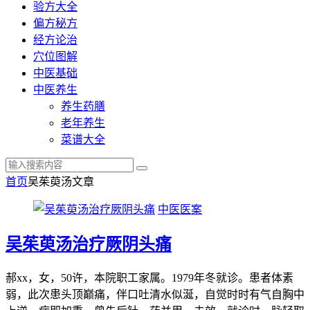
验方大全
偏方秘方
经方论治
穴位图解
中医基础
中医养生
养生药膳
老年养生
菜谱大全
首页
吴茱萸汤
文章
中医医案
吴茱萸汤治疗厥阴头痛
郝xx，女，50许，本院职工家属。1979年冬就诊。患者体素
弱，此次患头顶巅痛，伴口吐清水似涎，自觉时时有气自胸中