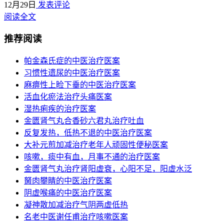
12月29日
发表评论
阅读全文
推荐阅读
帕金森氏症的中医治疗医案
习惯性遗尿的中医治疗医案
麻痹性上睑下垂的中医治疗医案
活血化瘀法治疗头痛医案
湿热痢疾的治疗医案
金匮肾气丸合香砂六君丸治疗吐血
反复发热，低热不退的中医治疗医案
大补元煎加减治疗老年人顽固性便秘医案
咳嗽，痰中有血，月事不通的治疗医案
金匮肾气丸治疗肾阳虚衰，心阳不足，阳虚水泛
胬肉攀睛的中医治疗医案
阴虚喉痛的中医治疗医案
凝神散加减治疗气阴两虚低热
名老中医谢任甫治疗咳嗽医案