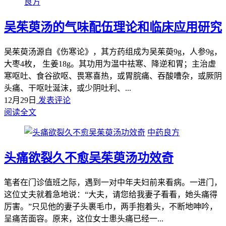
良方
吴茱萸汤的气味配伍理论和临床应用研究
吴茱萸汤源自《伤寒论》，其方药组成为吴茱萸9g，人参9g，
大枣4枚， 生姜18g。其功用为温中祛寒、降逆和胃；主治虚
寒呕吐、食谷欲呕、畏寒喜热，或胃脘痛、吞酸嘈杂，或厥阴
头痛、干呕吐涎沫，或少阴吐利、...
12月29日
发表评论
阅读全文
中药良方
头痛欲裂久不愈吴茱萸汤功效奇
笔者在门诊值班之际，遇到一对中年夫妇前来看病。一进门，
这位丈夫就着急地说：“大夫，请您给我妻子看看，她头痛得
厉害。”只见他的妻子头裹毛巾，两手抱着头，不断地呻吟，
呈痛苦面容。原来，这位女士患头痛已经一...