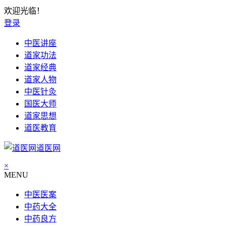
欢迎光临！
登录
中医讲座
道家功法
道家经典
道家人物
中医针灸
国医大师
道家思想
道医教育
道医网
×
MENU
中医医案
中药大全
中药良方