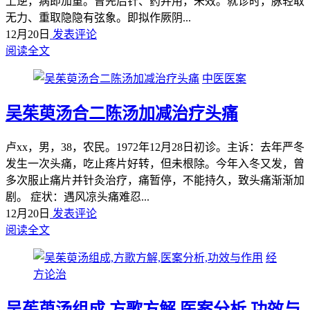
上逆，病即加重。曾先后针、药并用，未效。就诊时，脉轻取
无力、重取隐隐有弦象。即拟作厥阴...
12月20日
发表评论
阅读全文
中医医案
吴茱萸汤合二陈汤加减治疗头痛
卢xx，男，38，农民。1972年12月28日初诊。主诉：去年严冬
发生一次头痛，吃止疼片好转，但未根除。今年入冬又发，曾
多次服止痛片并针灸治疗，痛暂停，不能持久，致头痛渐渐加
剧。 症状：遇风凉头痛难忍...
12月20日
发表评论
阅读全文
经
方论治
吴茱萸汤组成,方歌方解,医案分析,功效与