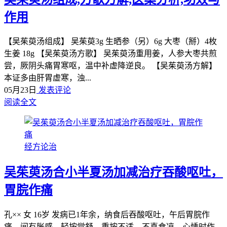
作用
【吴茱萸汤组成】 吴茱萸3g 生晒参（另）6g 大枣（掰）4枚
生姜 18g 【吴茱萸汤方歌】 吴茱萸汤重用姜，人参大枣共煎
尝，厥阴头痛胃寒呕，温中补虚降逆良。 【吴茱萸汤方解】
本证多由肝胃虚寒，浊...
05月23日
发表评论
阅读全文
经方论治
吴茱萸汤合小半夏汤加减治疗吞酸呕吐，
胃脘作痛
孔×× 女 16岁 发病已1年余，纳食后吞酸呕吐，午后胃脘作
痛，间有胀感，轻按觉舒，重按不适，不喜食凉，心悸时作，