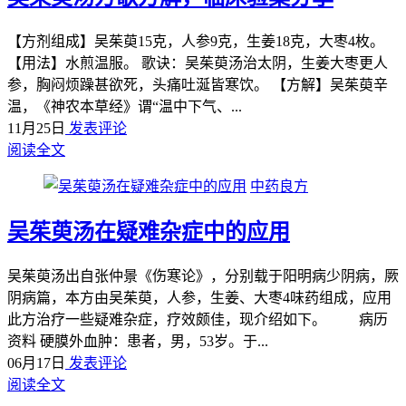
【方剂组成】吴茱萸15克，人参9克，生姜18克，大枣4枚。
【用法】水煎温服。 歌诀：吴茱萸汤治太阴，生姜大枣更人
参，胸闷烦躁甚欲死，头痛吐涎皆寒饮。 【方解】吴茱萸辛
温，《神农本草经》谓“温中下气、...
11月25日
发表评论
阅读全文
中药良方
吴茱萸汤在疑难杂症中的应用
吴茱萸汤出自张仲景《伤寒论》，分别载于阳明病少阴病，厥
阴病篇，本方由吴茱萸，人参，生姜、大枣4味药组成，应用
此方治疗一些疑难杂症，疗效颇佳，现介绍如下。 病历
资料 硬膜外血肿：患者，男，53岁。于...
06月17日
发表评论
阅读全文