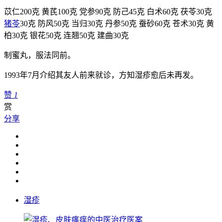
苡仁200克 黄芪100克 党参90克 防己45克 白术60克 茯苓30克
猪苓
30克 防风50克 当归30克 丹参50克 蚕砂60克 苍术30克 黄
柏30克 银花50克 连翘50克 建曲30克
制蜜丸，服法同前。
1993年7月介绍其友人前来就诊，方知湿疹愈后未再发。
赞
1
赏
分享
湿疹