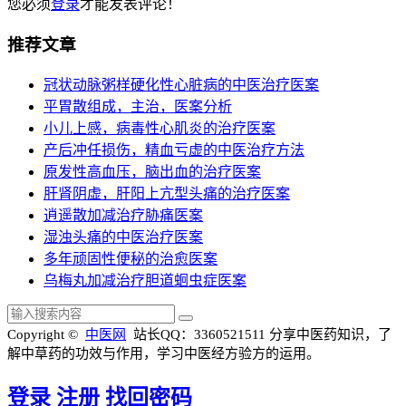
您必须
登录
才能发表评论！
推荐文章
冠状动脉粥样硬化性心脏病的中医治疗医案
平胃散组成，主治，医案分析
小儿上感，病毒性心肌炎的治疗医案
产后冲任损伤，精血亏虚的中医治疗方法
原发性高血压，脑出血的治疗医案
肝肾阴虚，肝阳上亢型头痛的治疗医案
逍遥散加减治疗胁痛医案
湿浊头痛的中医治疗医案
多年顽固性便秘的治愈医案
乌梅丸加减治疗胆道蛔虫症医案
Copyright ©
中医网
站长QQ：3360521511
分享中医药知识，了
解中草药的功效与作用，学习中医经方验方的运用。
登录
注册
找回密码