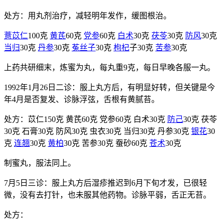
处方：用丸剂治疗，减轻明年发作，缓图根治。
薏苡仁
100克
黄芪
60克
党参
60克
白术
30克
茯苓
30克
防风
30克
当归
30克
丹参
30克
菟丝子
30克
枸杞
子30克
苦参
30克
上药共研细末，炼蜜为丸，每丸重9克，每日早晚各服一丸。
1992年1月26日二诊：服上丸方后，有明显好转，但关键是今
年4月是否复发、诊脉浮弦，舌根有黄腻苔。
处方：苡仁150克 黄芪60克 党参60克 白术30克
防己
30克 茯苓
30克 石膏30克 防风30克 虫衣30克 当归30克 丹参30克
银花
30
克
连翘
30克
黄柏
30克 苦参30克 蚕砂60克
苍术
30克
制蜜丸，服法同上。
7月5日三诊：服上丸方后湿疹推迟到6月下旬才发，已很轻
微，没有去打针，也未服其他药物。诊脉平弱，舌正无苔。
处方：