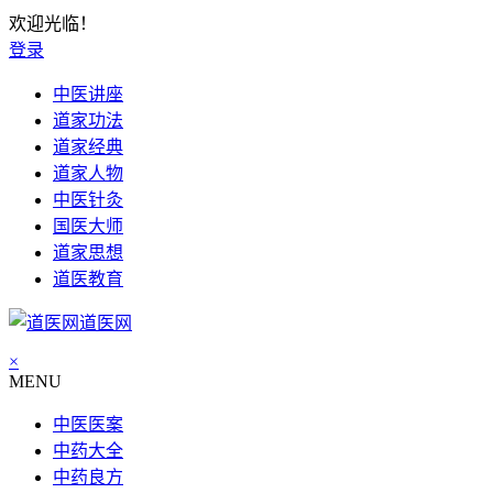
欢迎光临！
登录
中医讲座
道家功法
道家经典
道家人物
中医针灸
国医大师
道家思想
道医教育
道医网
×
MENU
中医医案
中药大全
中药良方