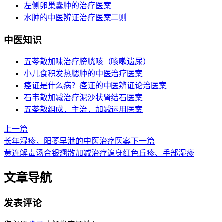
左侧卵巢囊肿的治疗医案
水肿的中医辨证治疗医案二则
中医知识
五苓散加味治疗膀胱咳（咳嗽遗尿）
小儿食积发热腮肿的中医治疗医案
痉证是什么病？痉证的中医辨证论治医案
石韦散加减治疗泥沙状肾结石医案
五苓散组成，主治，加减运用医案
上一篇
长年湿疹，阳萎早泄的中医治疗医案
下一篇
黄连解毒汤合银翘散加减治疗遍身红色丘疹、手部湿疹
文章导航
发表评论