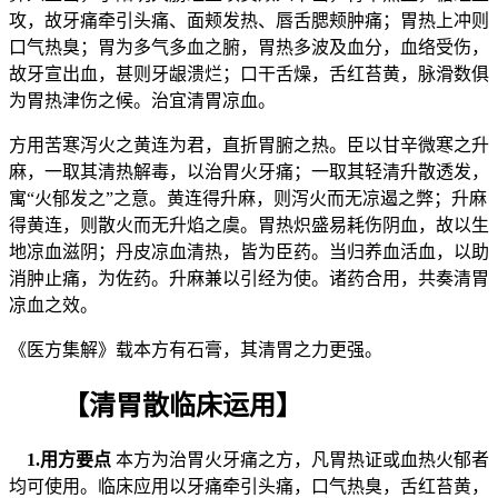
攻，故牙痛牵引头痛、面颊发热、唇舌腮颊肿痛；胃热上冲则
口气热臭；胃为多气多血之腑，胃热多波及血分，血络受伤，
故牙宣出血，甚则牙龈溃烂；口干舌燥，舌红苔黄，脉滑数俱
为胃热津伤之候。治宜清胃凉血。
方用苦寒泻火之黄连为君，直折胃腑之热。臣以甘辛微寒之升
麻，一取其清热解毒，以治胃火牙痛；一取其轻清升散透发，
寓“火郁发之”之意。黄连得升麻，则泻火而无凉遏之弊；升麻
得黄连，则散火而无升焰之虞。胃热炽盛易耗伤阴血，故以生
地凉血滋阴；丹皮凉血清热，皆为臣药。当归养血活血，以助
消肿止痛，为佐药。升麻兼以引经为使。诸药合用，共奏清胃
凉血之效。
《医方集解》载本方有石膏，其清胃之力更强。
【清胃散临床运用】
1.用方要点
本方为治胃火牙痛之方，凡胃热证或血热火郁者
均可使用。临床应用以牙痛牵引头痛，口气热臭，舌红苔黄，