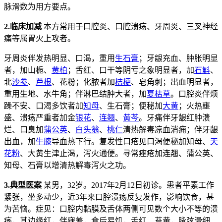
脉滑数为用方要点。
2.临床加减
本方常用于口腔炎、口腔溃疡、牙周炎、三叉神经
痛等属胃火上攻者。
牙周炎伴发热明显、口渴，重用
生石膏
；牙龈充血、肿胀明显
者，加山栀、
黄柏
；舌红、口干等阴亏之象明显者，加
石斛
、
北
沙参
、
芦根
、花粉；化脓者加
桔梗
、皂角刺；出血明显者，
重用生地、水牛角；伴淋巴结肿大者，加
夏枯草
。口腔炎伴烦
躁不安、口渴多饮者加
知母
、生石膏；便秘加
大黄
；火热壅
盛、溃疡严重者加金
银花
、
连翘
、
黄芩
。牙痛伴牙龈红肿溃
烂、口臭加
蒲公英
、
白头翁
、
桃仁
清热解毒凉血消痈；伴牙龈
出血，加
牛膝
导血热下行。复发性口疮见口渴便秘加知母、
天
花粉
、大黄生津止渴，泻火通便。寻常痤疮加连翘、蒲公英、
知母、石膏以增清热解毒泻火之功。
3.典型医案
某男，32岁。2017年2月12日初诊。患者平素工作
紧张，坐多动少，近3年来口腔溃疡反复发作，影响饮食，甚
为苦恼。症见：口腔内黏膜及舌体两侧可见数个大小不等的溃
疡，其边缘红，伴寐差，食后易饥，舌红、苔黄，脉弦滑细