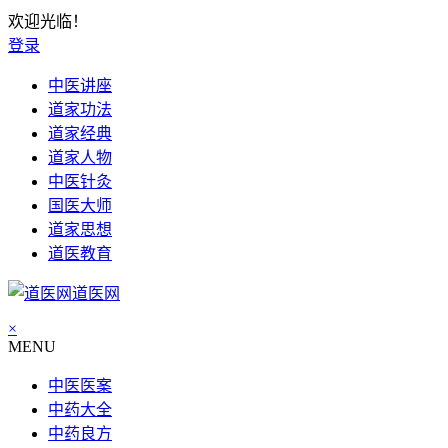
欢迎光临！
登录
中医讲座
道家功法
道家经典
道家人物
中医针灸
国医大师
道家思想
道医教育
道医网
×
MENU
中医医案
中药大全
中药良方