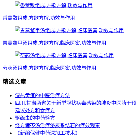
香薷散组成,方歌方解,功效与作用
青蒿鳖甲汤组成,方歌方解,临床医案,功效与作用
芍药汤组成,方歌方解,临床医案,功效与作用
精选文章
湿热黄疸的中医治疗方法
四川,甘肃两省关于新型冠状病毒感染的肺炎中医药干预
建议处方和食疗方
驱绦虫的中药验方
经方猪苓汤治疗泌尿系结石的疗效观察
《新编保健中药深加工技术》