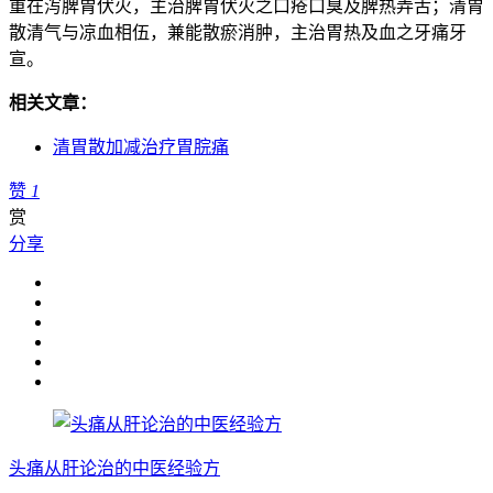
重在泻脾胃伏火，主治脾胃伏火之口疮口臭及脾热弄舌；清胃
散清气与凉血相伍，兼能散瘀消肿，主治胃热及血之牙痛牙
宣。
相关文章：
清胃散加减治疗胃脘痛
赞
1
赏
分享
头痛从肝论治的中医经验方