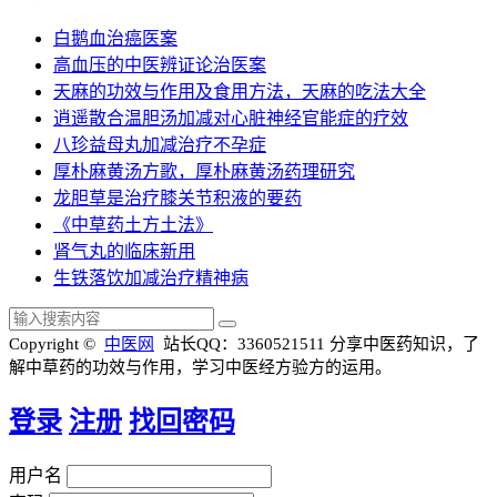
白鹅血治癌医案
高血压的中医辨证论治医案
天麻的功效与作用及食用方法，天麻的吃法大全
逍遥散合温胆汤加减对心脏神经官能症的疗效
八珍益母丸加减治疗不孕症
厚朴麻黄汤方歌，厚朴麻黄汤药理研究
龙胆草是治疗膝关节积液的要药
《中草药土方土法》
肾气丸的临床新用
生铁落饮加减治疗精神病
Copyright ©
中医网
站长QQ：3360521511
分享中医药知识，了
解中草药的功效与作用，学习中医经方验方的运用。
登录
注册
找回密码
用户名