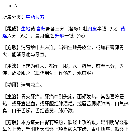
A+
所属分类：
中药良方
【组成】
生地
黄
当归
身各三分（各6g）牡
丹皮
半钱（9g）
黄
连
六分（6g），夏月倍之
升麻
一钱（9g）
【方歌】
清胃散中升麻连，当归生地丹皮全，或加石膏泻胃
火，能消牙痛与牙宣。
【用法】
上药为细末，都作一服，水一盏半，煎至七分，去
滓，放冷服之（现代用法：作汤剂，水煎服）
【功用】
清胃凉血。
【主治】
胃火牙痛。牙痛牵引头疼，面颊发热，其齿喜冷恶
热，或牙宣出血，或牙龈红肿溃烂，或唇舌腮颊肿痛，口气热
臭，口干舌燥，舌红苔黄，脉滑数。
【方解】
本方证是由胃有积热，循经上攻所致。足阳明胃经循
鼻入上齿，手阳明大肠经上项贯颊入下齿，胃中热盛，循经上