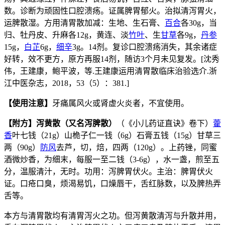
数。诊断为顽固性口腔溃疡。证属脾胃郁火。治拟清泻胃火，
运脾散湿。方用清胃散加减：生地、生石膏、
百合
各30g，当
归、牡丹皮、升麻各12g，黄连、淡
竹叶
、生
甘草
各9g，
丹参
15g，
白芷
6g，
细辛
3g。14剂。复诊口腔溃疡消失，其余诸症
好转，效不更方，原方再服14剂，随访3个月未见复发。[沈秀
伟，王建康，鲍平波，等.王建康运用清胃散临床治验选介.浙
江中医杂志，2018，53（5）：381.]
【使用注意】
牙痛属风火或肾虚火炎者，不宜使用。
【附方】泻黄散（又名泻脾散）
（《小儿药证直诀》卷下）
藿
香
叶七钱（21g）山桅子仁一钱（6g）石膏五钱（15g）甘草三
两（90g）
防风
去芦，切，焙，四两（120g）。上药锉，同蜜
酒微炒香，为细末，每服一至二钱（3-6g），水一盏，煎至五
分，温服清汁，无时。功用：泻脾胃伏火。主治：脾胃伏火
证。口疮口臭，烦渴易饥，口燥唇干，舌红脉数，以及脾热弄
舌等。
本方与清胃散均有清胃泻火之功。但泻黄散清泻与升散并用，